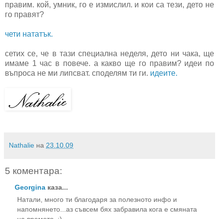
правим. кой, умник, го е измислил. и кои са тези, дето не
го правят?
чети нататък.
сетих се, че в тази специална неделя, дето ни чака, ще
имаме 1 час в повече. а какво ще го правим? идеи по
въпроса не ми липсват. споделям ти ги.
идеите.
Nathalie
на
23.10.09
5 коментара:
Georgina
каза...
Натали, много ти благодаря за полезното инфо и
напомнянето...аз съвсем бях забравила кога е смяната