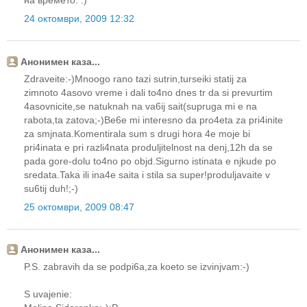
на времето. :)
24 октомври, 2009 12:32
Анонимен каза...
Zdraveite:-)Mnoogo rano tazi sutrin,turseiki statij za
zimnoto 4asovo vreme i dali to4no dnes tr da si prevurtim
4asovnicite,se natuknah na va6ij sait(supruga mi e na
rabota,ta zatova;-)Be6e mi interesno da pro4eta za pri4inite
za smjnata.Komentirala sum s drugi hora 4e moje bi
pri4inata e pri razli4nata produljitelnost na denj,12h da se
pada gore-dolu to4no po objd.Sigurno istinata e njkude po
sredata.Taka ili ina4e saita i stila sa super!produljavaite v
su6tij duh!;-)
25 октомври, 2009 08:47
Анонимен каза...
P.S. zabravih da se podpi6a,za koeto se izvinjvam:-)
S uvajenie: