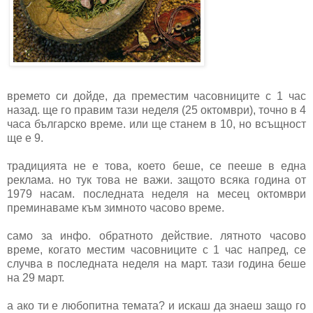
времето си дойде, да преместим часовниците с 1 час
назад. ще го правим тази неделя (25 октомври), точно в 4
часа българско време. или ще станем в 10, но всъщност
ще е 9.
традицията не е това, което беше, се пееше в една
реклама. но тук това не важи. защото всяка година от
1979 насам. последната неделя на месец октомври
преминаваме към зимното часово време.
само за инфо. обратното действие. лятното часово
време, когато местим часовниците с 1 час напред, се
случва в последната неделя на март. тази година беше
на 29 март.
а ако ти е любопитна темата? и искаш да знаеш защо го