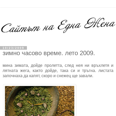
10/23/2009
зимно часово време. лето 2009.
мина зимата, дойде пролетта, след нея ни връхлетя и
лятната жега, както дойде, така си и тръгна. листата
започнаха да капят, скоро и снежец ще завали.