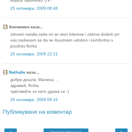
Malina Sidorenko:-):P
25 октомври, 2009 08:48
Анонимен каза...
zdravei natalia,saita mi se stori interese i zatova doidoh pri
vas,nadiavam se da se 4uvstvam udobno i komfortno s
pozdrav:florka
25 октомври, 2009 22:21
Nathalie
каза...
добре дошла, Малина. ..
здравей, florka.
чувствайте се като удома си :)
26 октомври, 2009 09:15
Публикуване на коментар
‹
›