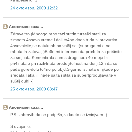
на времето. :)
24 октомври, 2009 12:32
Анонимен каза...
Zdraveite:-)Mnoogo rano tazi sutrin,turseiki statij za
zimnoto 4asovo vreme i dali to4no dnes tr da si prevurtim
4asovnicite,se natuknah na va6ij sait(supruga mi e na
rabota,ta zatova;-)Be6e mi interesno da pro4eta za pri4inite
za smjnata.Komentirala sum s drugi hora 4e moje bi
pri4inata e pri razli4nata produljitelnost na denj,12h da se
pada gore-dolu to4no po objd.Sigurno istinata e njkude po
sredata.Taka ili ina4e saita i stila sa super!produljavaite v
su6tij duh!;-)
25 октомври, 2009 08:47
Анонимен каза...
P.S. zabravih da se podpi6a,za koeto se izvinjvam:-)
S uvajenie: