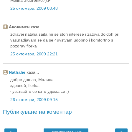
Malina Sidorenko:-):P
25 октомври, 2009 08:48
Анонимен каза...
zdravei natalia,saita mi se stori interese i zatova doidoh pri
vas,nadiavam se da se 4uvstvam udobno i komfortno s
pozdrav:florka
25 октомври, 2009 22:21
Nathalie
каза...
добре дошла, Малина. ..
здравей, florka.
чувствайте се като удома си :)
26 октомври, 2009 09:15
Публикуване на коментар
‹
›