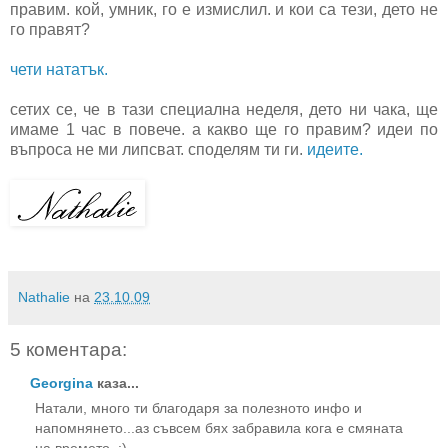
правим. кой, умник, го е измислил. и кои са тези, дето не
го правят?
чети нататък.
сетих се, че в тази специална неделя, дето ни чака, ще
имаме 1 час в повече. а какво ще го правим? идеи по
въпроса не ми липсват. споделям ти ги.
идеите.
Nathalie
на
23.10.09
5 коментара:
Georgina
каза...
Натали, много ти благодаря за полезното инфо и
напомнянето...аз съвсем бях забравила кога е смяната