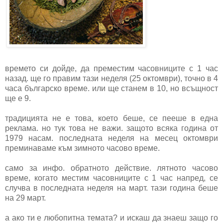
времето си дойде, да преместим часовниците с 1 час
назад. ще го правим тази неделя (25 октомври), точно в 4
часа българско време. или ще станем в 10, но всъщност
ще е 9.
традицията не е това, което беше, се пееше в една
реклама. но тук това не важи. защото всяка година от
1979 насам. последната неделя на месец октомври
преминаваме към зимното часово време.
само за инфо. обратното действие. лятното часово
време, когато местим часовниците с 1 час напред, се
случва в последната неделя на март. тази година беше
на 29 март.
а ако ти е любопитна темата? и искаш да знаеш защо го