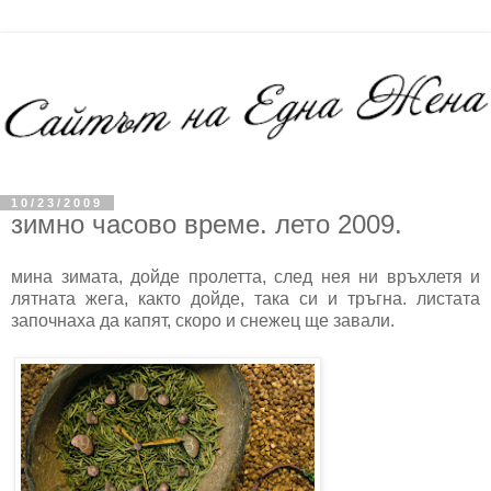
10/23/2009
зимно часово време. лето 2009.
мина зимата, дойде пролетта, след нея ни връхлетя и
лятната жега, както дойде, така си и тръгна. листата
започнаха да капят, скоро и снежец ще завали.