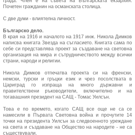
града. Член е на съвета на Българската екзархия.
Почетен гражданин на османската столица.
С две думи - влиятелна личност.
Българско дело.
В края на 1916 и началото на 1917 инж. Никола Димков
написва книгата Звезда на съгласието. Книгата сама по
себе си представлява проект за създаване на световна
организация на мира и сътрудничеството между всички
страни, народи и религии.
Никола Димков отпечатва проекта си на френски,
немски, турски и гръцки език и чрез посолствата в
Цариград го изпраща на много държавни и
правителствени ръководители, включително и на
тогавашния президент на САЩ - Томас Уилсън.
Това е по времето, когато САЩ все още не са се
намесили в Първата Световна война и прочутите 14
точки на президента Уилсън за следвоенното уреждане
на света и създаване на Общество на народите - не са
съществували.