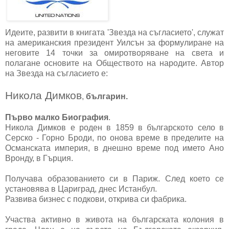
Идеите, развити в книгата 'Звезда на съгласието', служат
на американския президент Уилсън за формулиране на
неговите 14 точки за омиротворяване на света и
полагане основите на Обществото на народите. Автор
на Звезда на съгласието е:
Никола Димков
,
българин.
Първо малко Биография
.
Никола Димков е роден в 1859 в българското село в
Серско - Горно Броди, по онова време в пределите на
Османската империя, в днешно време под името Ано
Вронду, в Гърция.
Получава образованието си в Париж. След което се
установява в Цариград, днес Истанбул.
Развива бизнес с подкови, открива си фабрика.
Участва активно в живота на българската колония в