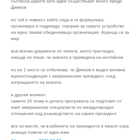
съгласна,идеите като идеи съществъват много преди
Димков.
но той е човекът, който сяда и ги формулира,
организира и подрежда. говорим за самото устройство
на една такава обединяваща организация, бореща се за
мир.
във всички документи по темата, които прегледах,
никъде не пише, че книгата е преведена на английски.
но на 1 място се отбелязва, че Димков е водел активна
коренспонденция с американския президент, след
изпращането на книгата.
и другия момент:
самите 14 точки и цялата програмата се подготвят от
екип американски специалисти по международни
отношения под ръководството на самия президент.
все си мисля, че в кабинета на президента е имало хора
знаещи повече от един език.