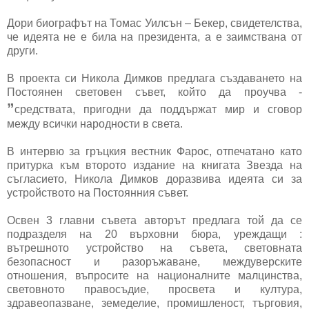
Дори биографът на Томас Уилсън – Бекер, свидетелства,
че идеята не е била на президента, а е заимствана от
други.
В проекта си Никола Димков предлага създаването на
Постоянен световен съвет, който да проучва -
”
средствата, пригодни да поддържат мир и сговор
между всички народности в света.
В интервю за гръцкия вестник Фарос, отпечатано като
притурка към второто издание на книгата Звезда на
съгласието, Никола Димков доразвива идеята си за
устройството на Постоянния съвет.
Освен 3 главни съвета авторът предлага той да се
подразделя на 20 върховни бюра, уреждащи :
вътрешното устройство на съвета, световната
безопасност и разоръжаване, междуверските
отношения, въпросите на националните малцинства,
световното правосъдие, просвета и култура,
здравеопазване, земеделие, промишленост, търговия,