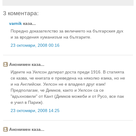
3 коментара:
varnik
каза...
Поредно доказателство за величието на българския дух
и за вродения хуманизъм на българите.
23 октомври, 2008 00:16
Анонимен каза...
Идеите на Уилсон датират доста преди 1916. В статията
се казва, че книгата е преведена на няколко езика, но не
и на Английски. Уилсон не е владеел друг език!
Предполагам, че Димков, както и Уилсон са се
"вдъхновили" от Кант (Димков можеби и от Русо, все пак
е учил в Париж).
23 октомври, 2008 14:25
Анонимен каза...