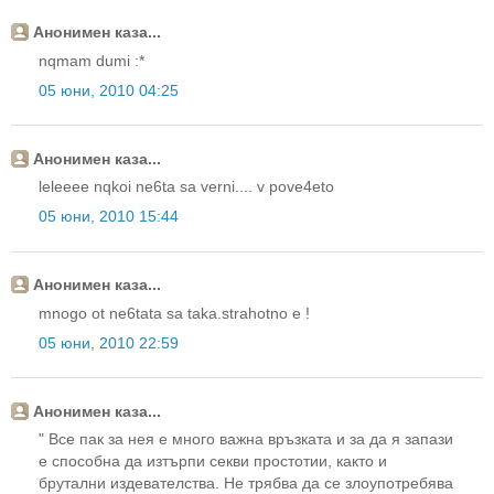
Анонимен каза...
nqmam dumi :*
05 юни, 2010 04:25
Анонимен каза...
leleeee nqkoi ne6ta sa verni.... v pove4eto
05 юни, 2010 15:44
Анонимен каза...
mnogo ot ne6tata sa taka.strahotno e !
05 юни, 2010 22:59
Анонимен каза...
" Все пак за нея е много важна връзката и за да я запази
е способна да изтърпи секви простотии, както и
брутални издевателства. Не трябва да се злоупотребява