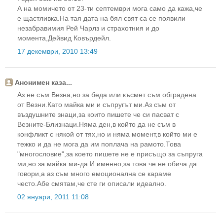
А на момичето от 23-ти септември мога само да кажа,че
е щастливка.На тая дата на бял свят са се появили
незабравимия Рей Чарлз и страхотния и до
момента,Дейвид Ковърдейл.
17 декември, 2010 13:49
Анонимен каза...
Аз не съм Везна,но за беда или късмет съм обградена
от Везни.Като майка ми и съпругът ми.Аз съм от
въздушните знаци,за които пишете че си пасват с
Везните-Близнаци.Няма ден,в който да не съм в
конфликт с някой от тях,но и няма момент,в който ми е
тежко и да не мога да им поплача на рамото.Това
"многословие",за което пишете не е присъщо за съпруга
ми,но за майка ми-да.И именно,за това че не обича да
говори,а аз съм много емоционална се караме
често.Абе смятам,че сте ги описали идеално.
02 януари, 2011 11:08