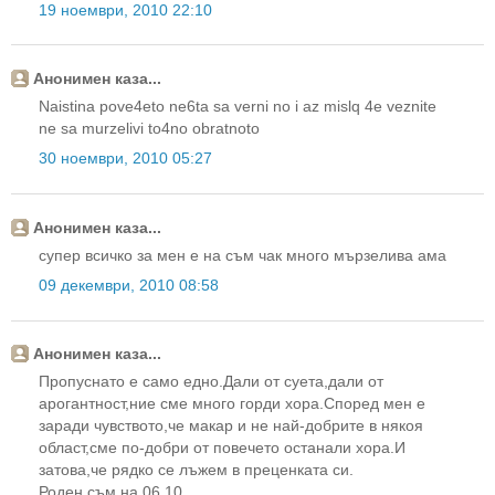
19 ноември, 2010 22:10
Анонимен каза...
Naistina pove4eto ne6ta sa verni no i az mislq 4e veznite
ne sa murzelivi to4no obratnoto
30 ноември, 2010 05:27
Анонимен каза...
супер всичко за мен е на съм чак много мързелива ама
09 декември, 2010 08:58
Анонимен каза...
Пропуснато е само едно.Дали от суета,дали от
арогантност,ние сме много горди хора.Според мен е
заради чувството,че макар и не най-добрите в някоя
област,сме по-добри от повечето останали хора.И
затова,че рядко се лъжем в преценката си.
Роден съм на 06.10.