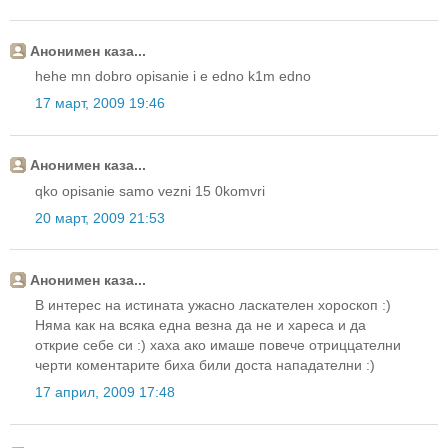
Анонимен каза...
hehe mn dobro opisanie i e edno k1m edno
17 март, 2009 19:46
Анонимен каза...
qko opisanie samo vezni 15 0komvri
20 март, 2009 21:53
Анонимен каза...
В интерес на истината ужасно ласкателен хороскоп :)
Няма как на всяка една везна да не и хареса и да
открие себе си :) хаха ако имаше повече отриццателни
черти коментарите биха били доста нападателни :)
17 април, 2009 17:48