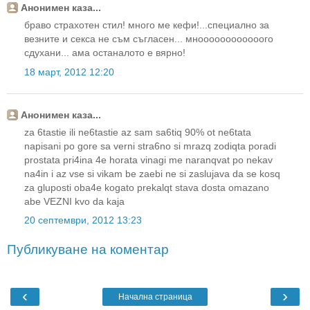
Анонимен каза...
браво страхотен стил! много ме кефи!...специално за
везните и секса не съм съгласен... мноооооооооооого
сдухани... ама останалото е вярно!
18 март, 2012 12:20
Анонимен каза...
za 6tastie ili ne6tastie az sam sa6tiq 90% ot ne6tata
napisani po gore sa verni stra6no si mrazq zodiqta poradi
prostata pri4ina 4e horata vinagi me naranqvat po nekav
na4in i az vse si vikam be zaebi ne si zaslujava da se kosq
za gluposti oba4e kogato prekalqt stava dosta omazano
abe VEZNI kvo da kaja
20 септември, 2012 13:23
Публикуване на коментар
‹
›
Начална страница