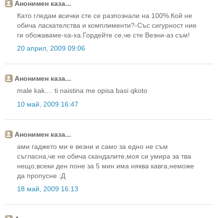
Анонимен каза...
Като гледам всички сте се разпознали на 100%.Кой не
обича ласкателства и комплименти?-Със сигурност ние
ги обожаваме-ха-ха.Гордейте се,че сте Везни-аз съм!
20 април, 2009 09:06
Анонимен каза...
male kak.... ti naistina me opisa basi qkoto
10 май, 2009 16:47
Анонимен каза...
ами гаджето ми е везни и само за едно не съм
съгласна,че не обича скандалите,моя си умира за тва
нещо,всеки ден поне за 5 мин има няква кавга,неможе
да пропусне :Д
18 май, 2009 16:13