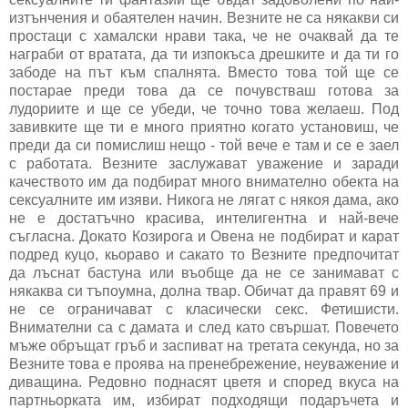
изтънчения и обаятелен начин. Везните не са някакви си
простаци с хамалски нрави така, че не очаквай да те
награби от вратата, да ти изпокъса дрешките и да ти го
забоде на път към спалнята. Вместо това той ще се
постарае преди това да се почувстваш готова за
лудориите и ще се убеди, че точно това желаеш. Под
завивките ще ти е много приятно когато установиш, че
преди да си помислиш нещо - той вече е там и се е заел
с работата. Везните заслужават уважение и заради
качеството им да подбират много внимателно обекта на
сексуалните им изяви. Никога не лягат с някоя дама, ако
не е достатъчно красива, интелигентна и най-вече
съгласна. Докато Козирога и Овена не подбират и карат
подред куцо, кьораво и сакато то Везните предпочитат
да лъснат бастуна или въобще да не се занимават с
някаква си тъпоумна, долна твар. Обичат да правят 69 и
не се ограничават с класически секс. Фетишисти.
Внимателни са с дамата и след като свършат. Повечето
мъже обръщат гръб и заспиват на третата секунда, но за
Везните това е проява на пренебрежение, неуважение и
диващина. Редовно поднасят цветя и според вкуса на
партньорката им, избират подходящи подаръчета и