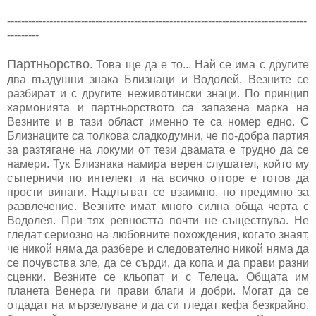
-------------------------------------------------------------------------------------
---------
Партньорство
. Това ще да е то... Най се има с другите
два въздушни знака Близнаци и Водолей. Везните се
разбират и с другите неживотински знаци. По принцип
хармонията и партньорството са запазена марка на
Везните и в тази област именно те са номер едно. С
Близнаците са толкова сладкодумни, че по-добра партия
за разтягане на локуми от тези двамата е трудно да се
намери. Тук Близнака намира верен слушател, който му
съперничи по интелект и на всичко отгоре е готов да
прости винаги. Надлъгват се взаимно, но предимно за
развлечение. Везните имат много силна обща черта с
Водолея. При тях ревността почти не съществува. Не
гледат сериозно на любовните похождения, когато знаят,
че никой няма да разбере и следователно никой няма да
се почувства зле, да се сърди, да копа и да прави разни
сценки. Везните се кльопат и с Телеца. Общата им
планета Венера ги прави благи и добри. Могат да се
отдадат на мързелуване и да си гледат кефа безкрайно,