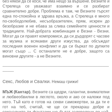
без някой да се коси, че има нещо за вършене. Везните и
Стрелеца се уважават взаимно и се разбират
сравнително добре. Проблема е там, че Везните търсят
една по-спокойна и здрава връзка, а Стрелеца е много
по-свободолюбив, несъобразителен, прям, искрен до
безобразие и не ебава за слива семейните ценности и
традициите. Най-добрата комбинация е Везни - Везни.
Могат да си правят компромиси, да си дърдорят с часове
за музика и всякакви други изкуства, да обсъждат
последния военен конфликт и да си бъркат по дупките
могат също ... С останалите не е добре, защото са
виновни другите - а не Везните.
-------------------------------------------------------------------------------------
---------
Секс, Любов и Свалки.
Немаш грижи!
МЪЖ (Кантар).
Везните са щедри, галантни, внимателни
и любвеобвилни в леглото, около и ако се наложи под
него. Тъй като е готов на секви саможертви, за да ти е
гот на теб, считай, че ще си прекараш добре и
сексуалните ти фантазии ще бъдат задоволени по най-