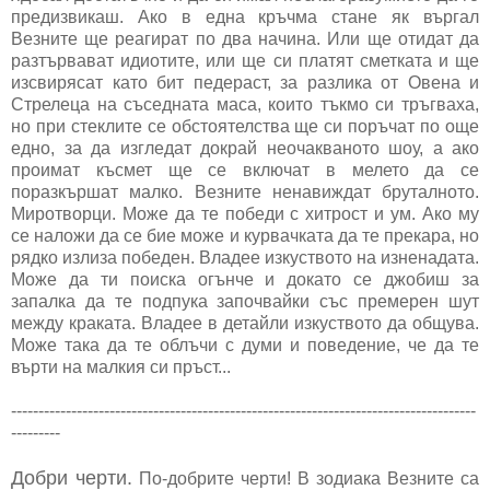
предизвикаш. Ако в една кръчма стане як въргал
Везните ще реагират по два начина. Или ще отидат да
разтървават идиотите, или ще си платят сметката и ще
изсвирясат като бит педераст, за разлика от Овена и
Стрелеца на съседната маса, които тъкмо си тръгваха,
но при стеклите се обстоятелства ще си поръчат по още
едно, за да изгледат докрай неочакваното шоу, а ако
проимат късмет ще се включат в мелето да се
поразкършат малко. Везните ненавиждат бруталното.
Миротворци. Може да те победи с хитрост и ум. Ако му
се наложи да се бие може и курвачката да те прекара, но
рядко излиза победен. Владее изкуството на изненадата.
Може да ти поиска огънче и докато се джобиш за
запалка да те подпука започвайки със премерен шут
между краката. Владее в детайли изкуството да общува.
Може така да те облъчи с думи и поведение, че да те
върти на малкия си пръст...
-------------------------------------------------------------------------------------
---------
Добри черти.
По-добрите черти! В зодиака Везните са