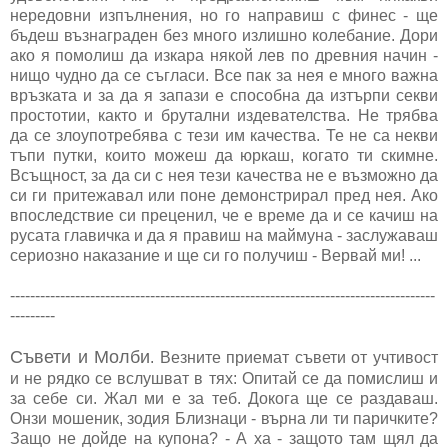
нередовни изпълнения, но го направиш с финес - ще
бъдеш възнаграден без много излишно колебание. Дори
ако я помолиш да изкара някой лев по древния начин -
нищо чудно да се съгласи. Все пак за нея е много важна
връзката и за да я запази е способна да изтърпи секви
простотии, както и брутални издевателства. Не трябва
да се злоупотребява с тези им качества. Те не са некви
тъпи путки, които можеш да юркаш, когато ти скимне.
Всъщност, за да си с нея тези качества не е възможно да
си ги притежавал или поне демонстрирал пред нея. Ако
впоследствие си преценил, че е време да и се качиш на
русата главичка и да я правиш на маймуна - заслужаваш
сериозно наказание и ще си го получиш - Вервай ми! ...
-------------------------------------------------------------------------------------
---------
Съвети и Молби
. Везните приемат съвети от учтивост
и не рядко се вслушват в тях: Опитай се да помислиш и
за себе си. Жал ми е за теб. Докога ще се раздаваш.
Онзи мошеник, зодия Близнаци - върна ли ти паричките?
Защо не дойде на купона? - А ха - защото там щял да