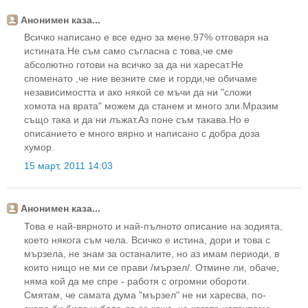
Анонимен каза...
Всичко написано е все едно за мене.97% отговаря на
истината.Не съм само съгласна с това,че сме
абсолютно готови на всичко за да ни харесат.Не
споменато ,че ние везните сме и горди,че обичаме
независимостта и ако някой се мъчи да ни "сложи
хомота на врата" можем да станем и много зли.Мразим
също така и да ни лъжат.Аз поне съм такава.Но е
описанието е много вярно и написано с добра доза
хумор.
15 март, 2011 14:03
Анонимен каза...
Това е най-вярното и най-пълното описание на зодията,
което някога съм чела. Всичко е истина, дори и това с
мързела, не знам за останалите, но аз имам периоди, в
които нищо не ми се прави /мързел/. Отмине ли, обаче,
няма кой да ме спре - работя с огромни обороти.
Смятам, че самата дума "мързел" не ни харесва, по-