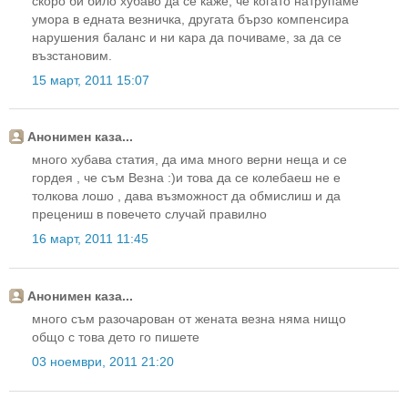
скоро би било хубаво да се каже, че когато натрупаме
умора в едната везничка, другата бързо компенсира
нарушения баланс и ни кара да почиваме, за да се
възстановим.
15 март, 2011 15:07
Анонимен каза...
много хубава статия, да има много верни неща и се
гордея , че съм Везна :)и това да се колебаеш не е
толкова лошо , дава възможност да обмислиш и да
прецениш в повечето случай правилно
16 март, 2011 11:45
Анонимен каза...
много съм разочарован от жената везна няма нищо
общо с това дето го пишете
03 ноември, 2011 21:20