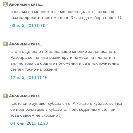
Анонимен каза...
и аз съм на мнението че ме описа цялата , съгласна
съм за дрехите тряят ме поне 3 часа да избера нещо :D
06 май, 2010 00:02
Анонимен каза...
Ето и още едно потвърдаващо мнение за написаното.
Разбира се, че има разни други намеси на планети и
т.н., но това са общите положения и са в изключителна
степен точно изложени!
12 май, 2010 11:16
Анонимен каза...
Което си е хубаво, хубаво си е! А когато е хубаво, всички
се припознаваме в хубавото. Присъединявам се, при
това съвсем не скромно :)
04 юни, 2010 12:20