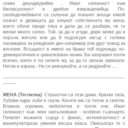
секви джунджурийки . Имат склонност към
бисексуалност и дребни извращенийца. По-
свободолюбивите са склонни да поканят вкъщи някой
познат и двамцата да изчукат собствената му жена,
която обаче преди това е дала да се разбере, че го
желае много силно. Той, за да и угоди, дори може да и
поръча жиголо или да й подсигури негър с голяма
паламарка за рождения ден например или друг повод за
веселие. Всъщност в името на брака той подхожда по-
демократичния и цивилизован начин. Би направил почти
всичко, което е по силите му, за да го запази завинаги.
Негов е израза - Не се ревнувайте, а се редувайте ...
-------------------------------------------------------------------------------------
---------
ЖЕНА (Теглилка)
. Страхотни са тези дами. Крехки тела.
Хубави едри зъби и скули. Косите им са топли и светли.
Влажни, огромни, любопитни и топли очи. Имат
склонност към леко напълняване - особено гъзенцето.
Печелят мъжките сърца с финес, интелигентност и
манипулаторски умения висша класа. Омагьосва те с