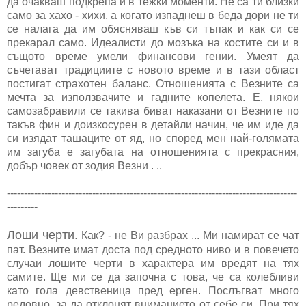
да очакваш подкрепа и в тежки моменти. Не са ти близки
само за хахо - хихи, а когато изпаднеш в беда дори не ти
се налага да им обясняваш къв си тъпак и как си се
прекарал само. Идеалисти до мозъка на костите си и в
същото време умели финансови гении. Умеят да
съчетават традициите с новото време и в тази област
постигат страхотен баланс. Отношенията с Везните са
мечта за използвачите и гадните копелета. Е, някои
самозабравили се такива биват наказани от Везните по
такъв фин и доизкосурен в детайли начин, че им иде да
си изядат ташаците от яд, но според мен най-голямата
им загуба е загубата на отношенията с прекрасния,
добър човек от зодия Везни . ..
-------------------------------------------------------------------------------------
---------
Лоши черти.
Как? - не Ви разбрах ... Ми намират се чат
пат. Везните имат доста под средното ниво и в повечето
случаи лошите черти в характера им вредят на тях
самите. Ще ми се да започна с това, че са колебливи
като гола девственица пред ерген. Послъгват много
редовно, за да отклонят вниманието от себе си. При тях