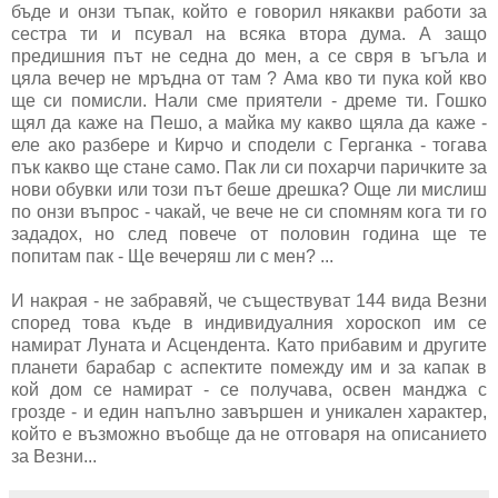
бъде и онзи тъпак, който е говорил някакви работи за
сестра ти и псувал на всяка втора дума. А защо
предишния път не седна до мен, а се свря в ъгъла и
цяла вечер не мръдна от там ? Ама кво ти пука кой кво
ще си помисли. Нали сме приятели - дреме ти. Гошко
щял да каже на Пешо, а майка му какво щяла да каже -
еле ако разбере и Кирчо и сподели с Герганка - тогава
пък какво ще стане само. Пак ли си похарчи паричките за
нови обувки или този път беше дрешка? Още ли мислиш
по онзи въпрос - чакай, че вече не си спомням кога ти го
зададох, но след повече от половин година ще те
попитам пак - Ще вечеряш ли с мен? ...
И накрая - не забравяй, че съществуват 144 вида Везни
според това къде в индивидуалния хороскоп им се
намират Луната и Асцендента. Като прибавим и другите
планети барабар с аспектите помежду им и за капак в
кой дом се намират - се получава, освен манджа с
грозде - и един напълно завършен и уникален характер,
който е възможно въобще да не отговаря на описанието
за Везни...