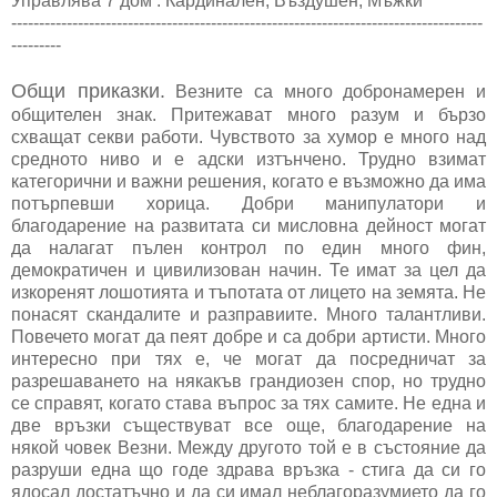
Управлява 7 дом : Кардинален, Въздушен, Мъжки
-------------------------------------------------------------------------------------
---------
Общи приказки.
Везните са много добронамерен и
общителен знак. Притежават много разум и бързо
схващат секви работи. Чувството за хумор е много над
средното ниво и е адски изтънчено. Трудно взимат
категорични и важни решения, когато е възможно да има
потърпевши хорица. Добри манипулатори и
благодарение на развитата си мисловна дейност могат
да налагат пълен контрол по един много фин,
демократичен и цивилизован начин. Те имат за цел да
изкоренят лошотията и тъпотата от лицето на земята. Не
понасят скандалите и разправиите. Много талантливи.
Повечето могат да пеят добре и са добри артисти. Много
интересно при тях е, че могат да посредничат за
разрешаването на някакъв грандиозен спор, но трудно
се справят, когато става въпрос за тях самите. Не една и
две връзки съществуват все още, благодарение на
някой човек Везни. Между другото той е в състояние да
разруши една що годе здрава връзка - стига да си го
ядосал достатъчно и да си имал неблагоразумието да го