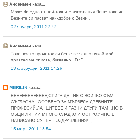
Анонимен каза...
Може би едно от най-точните изказвания беше това че
Везните си пасват най-добре с Везни .
02 януари, 2011 22:27
Анонимен каза...
Това, което прочетох си беше все едно някой мой
приятел ме описва, буквално. :D :D
13 февруари, 2011 14:26
MERILIN
каза...
EEEEEEEEEEEEE,СТИГА ДЕ...НЕ С ВСИЧКО СЪМ
СЪГЛАСНА...ОСОБЕНО ЗА МЪРЗЕЛА,ДРЕВНИТЕ
ПРОФЕСИЙ,ЛАНЦИТЕЕЕ И РАЗНИ ДРУГИ ТАМ,,,НО В
ОБЩИ ЛИНИЙ МНОГО СЛАДКО И ОСТРОУМНО Е
НАПИСАНО!СУПЕР!ПОЗДРАВЛЕНИЯ!:-)
15 март, 2011 13:54