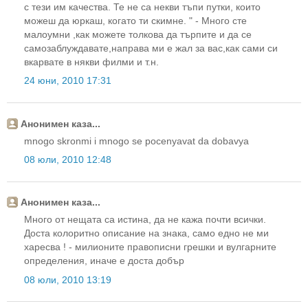
с тези им качества. Те не са некви тъпи путки, които
можеш да юркаш, когато ти скимне. " - Много сте
малоумни ,как можете толкова да търпите и да се
самозаблуждавате,направа ми е жал за вас,как сами си
вкарвате в някви филми и т.н.
24 юни, 2010 17:31
Анонимен каза...
mnogo skronmi i mnogo se pocenyavat da dobavya
08 юли, 2010 12:48
Анонимен каза...
Много от нещата са истина, да не кажа почти всички.
Доста колоритно описание на знака, само едно не ми
харесва ! - милионите правописни грешки и вулгарните
определения, иначе е доста добър
08 юли, 2010 13:19