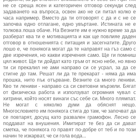
не се среща ясен и категоричен отговор секунди след
задаването на въпроса, освен ако не си питал колко е
часа например. Вместо да ти отговорят с да и с не се
започва едно отлагане, едно увъртане. Истината не е
толкова лоша обаче. На Везните им е нужно време за да
разберат ква ти е мотивацията и как ще повлияе даден
отговор в отношенията с питащия и засегнатите. Друго
лошо е, че понякога могат да те направят на гъз само с
две изречения, но какви изречения само. Ще ги помниш
цял живот. Ще ти дойдат като гръм от ясно небе, но явно
ти си прекалил не ами направо си се усрал, за да се
стигне до там. Решат ли да те прекарат - няма да има
прошка, нито пък отърване. Везните са много лениви.
Кво ти лениви - направо са си световни мързели. Бягат
от физическа работа и използуват огромния чувал с
хитрини, който носят винаги със себе си. Много плямпат.
Не могат с няколко думи да обяснят нещо.
Многословието им понякога стига до там, че започват да
се повтарят, досущ като развален грамофон. Лесно се
поддават на внушения. Имитират те без да си дават
сметка, че понякога го правят по-добре от теб и по този
начин те изкарват, че си гола вода...