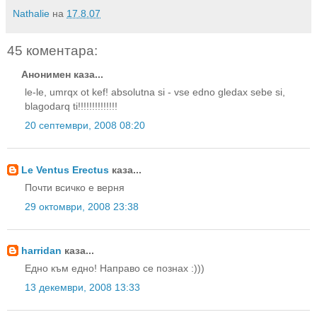
Nathalie
на
17.8.07
45 коментара:
Анонимен каза...
le-le, umrqx ot kef! absolutna si - vse edno gledax sebe si,
blagodarq ti!!!!!!!!!!!!!!
20 септември, 2008 08:20
Le Ventus Erectus
каза...
Почти всичко е верня
29 октомври, 2008 23:38
harridan
каза...
Едно към едно! Направо се познах :)))
13 декември, 2008 13:33