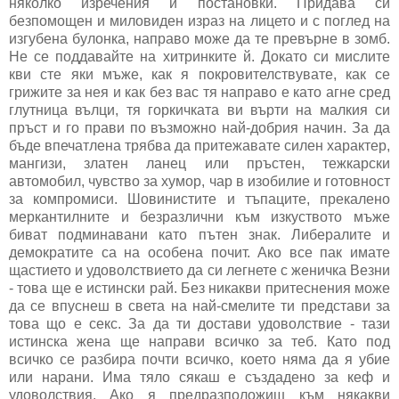
няколко изречения и постановки. Придава си
безпомощен и миловиден израз на лицето и с поглед на
изгубена булонка, направо може да те превърне в зомб.
Не се поддавайте на хитринките й. Докато си мислите
кви сте яки мъже, как я покровителствувате, как се
грижите за нея и как без вас тя направо е като агне сред
глутница вълци, тя горкичката ви върти на малкия си
пръст и го прави по възможно най-добрия начин. За да
бъде впечатлена трябва да притежавате силен характер,
мангизи, златен ланец или пръстен, тежкарски
автомобил, чувство за хумор, чар в изобилие и готовност
за компромиси. Шовинистите и тъпаците, прекалено
меркантилните и безразлични към изкуството мъже
биват подминавани като пътен знак. Либералите и
демократите са на особена почит. Ако все пак имате
щастието и удоволствието да си легнете с женичка Везни
- това ще е истински рай. Без никакви притеснения може
да се впуснеш в света на най-смелите ти представи за
това що е секс. За да ти достави удоволствие - тази
истинска жена ще направи всичко за теб. Като под
всичко се разбира почти всичко, което няма да я убие
или нарани. Има тяло сякаш е създадено за кеф и
удоволствия. Ако я предразположиш към някакви