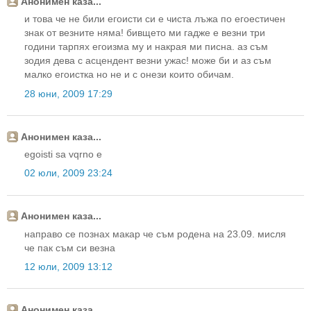
Анонимен каза...
и това че не били егоисти си е чиста лъжа по егоестичен
знак от везните няма! бивщето ми гадже е везни три
години тарпях егоизма му и накрая ми писна. аз съм
зодия дева с асцендент везни ужас! може би и аз съм
малко егоистка но не и с онези които обичам.
28 юни, 2009 17:29
Анонимен каза...
egoisti sa vqrno e
02 юли, 2009 23:24
Анонимен каза...
направо се познах макар че съм родена на 23.09. мисля
че пак съм си везна
12 юли, 2009 13:12
Анонимен каза...