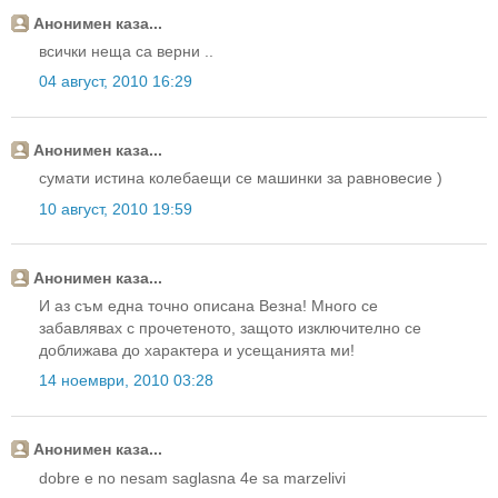
Анонимен каза...
всички неща са верни ..
04 август, 2010 16:29
Анонимен каза...
сумати истина колебаещи се машинки за равновесие )
10 август, 2010 19:59
Анонимен каза...
И аз съм една точно описана Везна! Много се
забавлявах с прочетеното, защото изключително се
доближава до характера и усещанията ми!
14 ноември, 2010 03:28
Анонимен каза...
dobre e no nesam saglasna 4e sa marzelivi