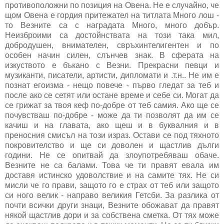
противоположни по позиция на Овена. Не е случайно, че
щом Овена е гордия притежател на титлата Много лош -
то Везните са с наградата Много, много добър.
Неизброими са достойнствата на този така мил,
добродушен, внимателен, свръхинтелигентен и по
особен начин силен, слънчев знак. В сферата на
изкуството е бъкано с Везни. Прекрасни певци и
музиканти, писатели, артисти, дипломати и .т.н.. Не им е
познат егоизма - нещо повече - първо гледат за теб и
после ако се сетят или остане време и себе си. Могат да
се грижат за твоя кеф по-добре от теб самия. Ако ще се
почувстваш по-добре - може да ти позволят да им се
качиш и на главата, ако щеш и в буквалния и в
преносния смисъл на този израз. Остави се под тяхното
покровителство и ще си доволен и щастлив дълги
години. Не се опитвай да злоупотребяваш обаче.
Везните не са балами. Това че ти правят евала им
доставя истинско удоволствие и на самите тях. Не си
мисли че го прави, защото го е страх от теб или защото
си ного велик - направо великия Гетсби. За разлика от
почти всички други знаци, Везните обожават да правят
някой щастлив дори и за собствена сметка. От тях може