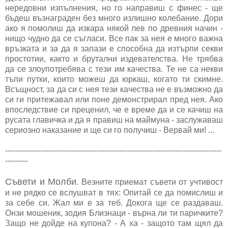
нередовни изпълнения, но го направиш с финес - ще
бъдеш възнаграден без много излишно колебание. Дори
ако я помолиш да изкара някой лев по древния начин -
нищо чудно да се съгласи. Все пак за нея е много важна
връзката и за да я запази е способна да изтърпи секви
простотии, както и брутални издевателства. Не трябва
да се злоупотребява с тези им качества. Те не са некви
тъпи путки, които можеш да юркаш, когато ти скимне.
Всъщност, за да си с нея тези качества не е възможно да
си ги притежавал или поне демонстрирал пред нея. Ако
впоследствие си преценил, че е време да и се качиш на
русата главичка и да я правиш на маймуна - заслужаваш
сериозно наказание и ще си го получиш - Вервай ми! ...
-------------------------------------------------------------------------------------
---------
Съвети и Молби
. Везните приемат съвети от учтивост
и не рядко се вслушват в тях: Опитай се да помислиш и
за себе си. Жал ми е за теб. Докога ще се раздаваш.
Онзи мошеник, зодия Близнаци - върна ли ти паричките?
Защо не дойде на купона? - А ха - защото там щял да