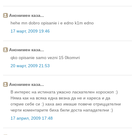
Анонимен каза...
hehe mn dobro opisanie i e edno k1m edno
17 март, 2009 19:46
Анонимен каза...
qko opisanie samo vezni 15 0komvri
20 март, 2009 21:53
Анонимен каза...
В интерес на истината ужасно ласкателен хороскоп :)
Няма как на всяка една везна да не и хареса и да
открие себе си :) хаха ако имаше повече отриццателни
черти коментарите биха били доста нападателни :)
17 април, 2009 17:48