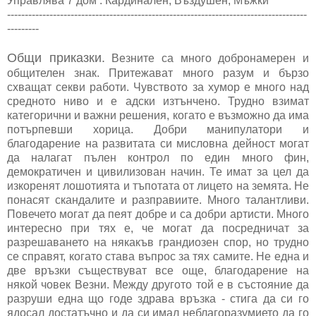
Управлява 7 дом : Кардинален, Въздушен, Мъжки
-------------------------------------------------------------------------------------
---------
Общи приказки.
Везните са много добронамерен и
общителен знак. Притежават много разум и бързо
схващат секви работи. Чувството за хумор е много над
средното ниво и е адски изтънчено. Трудно взимат
категорични и важни решения, когато е възможно да има
потърпевши хорица. Добри манипулатори и
благодарение на развитата си мисловна дейност могат
да налагат пълен контрол по един много фин,
демократичен и цивилизован начин. Те имат за цел да
изкоренят лошотията и тъпотата от лицето на земята. Не
понасят скандалите и разправиите. Много талантливи.
Повечето могат да пеят добре и са добри артисти. Много
интересно при тях е, че могат да посредничат за
разрешаването на някакъв грандиозен спор, но трудно
се справят, когато става въпрос за тях самите. Не една и
две връзки съществуват все още, благодарение на
някой човек Везни. Между другото той е в състояние да
разруши една що годе здрава връзка - стига да си го
ядосал достатъчно и да си имал неблагоразумието да го