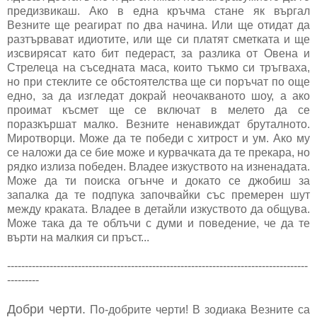
предизвикаш. Ако в една кръчма стане як въргал
Везните ще реагират по два начина. Или ще отидат да
разтървават идиотите, или ще си платят сметката и ще
изсвирясат като бит педераст, за разлика от Овена и
Стрелеца на съседната маса, които тъкмо си тръгваха,
но при стеклите се обстоятелства ще си поръчат по още
едно, за да изгледат докрай неочакваното шоу, а ако
проимат късмет ще се включат в мелето да се
поразкършат малко. Везните ненавиждат бруталното.
Миротворци. Може да те победи с хитрост и ум. Ако му
се наложи да се бие може и курвачката да те прекара, но
рядко излиза победен. Владее изкуството на изненадата.
Може да ти поиска огънче и докато се джобиш за
запалка да те подпука започвайки със премерен шут
между краката. Владее в детайли изкуството да общува.
Може така да те облъчи с думи и поведение, че да те
върти на малкия си пръст...
-------------------------------------------------------------------------------------
---------
Добри черти.
По-добрите черти! В зодиака Везните са