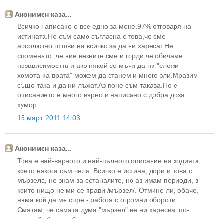
Анонимен каза...
Всичко написано е все едно за мене.97% отговаря на
истината.Не съм само съгласна с това,че сме
абсолютно готови на всичко за да ни харесат.Не
споменато ,че ние везните сме и горди,че обичаме
независимостта и ако някой се мъчи да ни "сложи
хомота на врата" можем да станем и много зли.Мразим
също така и да ни лъжат.Аз поне съм такава.Но е
описанието е много вярно и написано с добра доза
хумор.
15 март, 2011 14:03
Анонимен каза...
Това е най-вярното и най-пълното описание на зодията,
което някога съм чела. Всичко е истина, дори и това с
мързела, не знам за останалите, но аз имам периоди, в
които нищо не ми се прави /мързел/. Отмине ли, обаче,
няма кой да ме спре - работя с огромни обороти.
Смятам, че самата дума "мързел" не ни харесва, по-