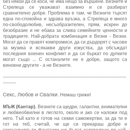
без някой да се коси, че има нещо за вършене. Везните и
Стрелеца се уважават взаимно и се разбират
сравнително добре. Проблема е там, че Везните търсят
една по-спокойна и здрава връзка, а Стрелеца е много
по-свободолюбив, несъобразителен, прям, искрен до
безобразие и не ебава за слива семейните ценности и
традициите. Най-добрата комбинация е Везни - Везни.
Могат да си правят компромиси, да си дърдорят с часове
за музика и всякакви други изкуства, да обсъждат
последния военен конфликт и да си бъркат по дупките
могат също ... С останалите не е добре, защото са
виновни другите - а не Везните.
-------------------------------------------------------------------------------------
---------
Секс, Любов и Свалки.
Немаш грижи!
МЪЖ (Кантар).
Везните са щедри, галантни, внимателни
и любвеобвилни в леглото, около и ако се наложи под
него. Тъй като е готов на секви саможертви, за да ти е
гот на теб, считай, че ще си прекараш добре и
сексуалните ти фантазии ще бъдат задоволени по най-