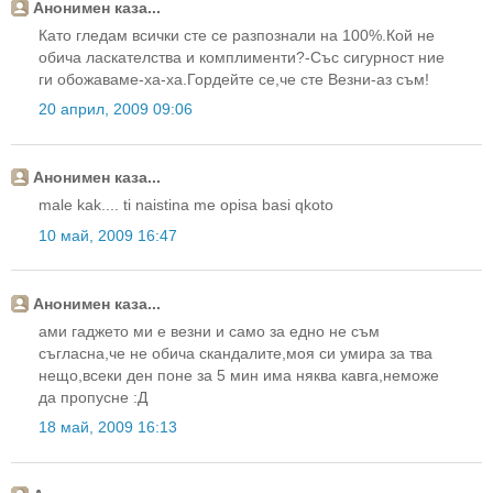
Анонимен каза...
Като гледам всички сте се разпознали на 100%.Кой не
обича ласкателства и комплименти?-Със сигурност ние
ги обожаваме-ха-ха.Гордейте се,че сте Везни-аз съм!
20 април, 2009 09:06
Анонимен каза...
male kak.... ti naistina me opisa basi qkoto
10 май, 2009 16:47
Анонимен каза...
ами гаджето ми е везни и само за едно не съм
съгласна,че не обича скандалите,моя си умира за тва
нещо,всеки ден поне за 5 мин има няква кавга,неможе
да пропусне :Д
18 май, 2009 16:13