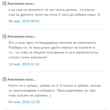
Анонимен каза...
и аз съм на мнението че ме описа цялата , съгласна
съм за дрехите тряят ме поне 3 часа да избера нещо :D
06 май, 2010 00:02
Анонимен каза...
Ето и още едно потвърдаващо мнение за написаното.
Разбира се, че има разни други намеси на планети и
т.н., но това са общите положения и са в изключителна
степен точно изложени!
12 май, 2010 11:16
Анонимен каза...
Което си е хубаво, хубаво си е! А когато е хубаво, всички
се припознаваме в хубавото. Присъединявам се, при
това съвсем не скромно :)
04 юни, 2010 12:20