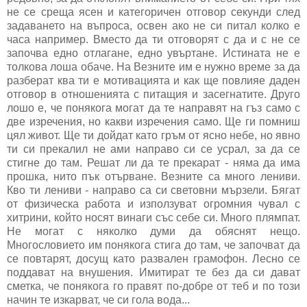
не се среща ясен и категоричен отговор секунди след
задаването на въпроса, освен ако не си питал колко е
часа например. Вместо да ти отговорят с да и с не се
започва едно отлагане, едно увъртане. Истината не е
толкова лоша обаче. На Везните им е нужно време за да
разберат ква ти е мотивацията и как ще повлияе даден
отговор в отношенията с питащия и засегнатите. Друго
лошо е, че понякога могат да те направят на гъз само с
две изречения, но какви изречения само. Ще ги помниш
цял живот. Ще ти дойдат като гръм от ясно небе, но явно
ти си прекалил не ами направо си се усрал, за да се
стигне до там. Решат ли да те прекарат - няма да има
прошка, нито пък отърване. Везните са много лениви.
Кво ти лениви - направо са си световни мързели. Бягат
от физическа работа и използуват огромния чувал с
хитрини, който носят винаги със себе си. Много плямпат.
Не могат с няколко думи да обяснят нещо.
Многословието им понякога стига до там, че започват да
се повтарят, досущ като развален грамофон. Лесно се
поддават на внушения. Имитират те без да си дават
сметка, че понякога го правят по-добре от теб и по този
начин те изкарват, че си гола вода...