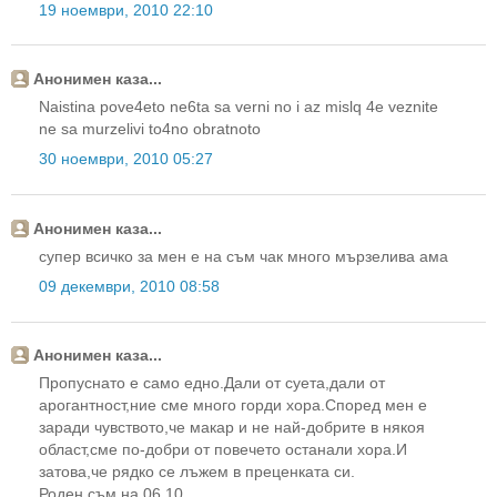
19 ноември, 2010 22:10
Анонимен каза...
Naistina pove4eto ne6ta sa verni no i az mislq 4e veznite
ne sa murzelivi to4no obratnoto
30 ноември, 2010 05:27
Анонимен каза...
супер всичко за мен е на съм чак много мързелива ама
09 декември, 2010 08:58
Анонимен каза...
Пропуснато е само едно.Дали от суета,дали от
арогантност,ние сме много горди хора.Според мен е
заради чувството,че макар и не най-добрите в някоя
област,сме по-добри от повечето останали хора.И
затова,че рядко се лъжем в преценката си.
Роден съм на 06.10.