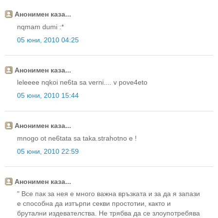
Анонимен каза...
nqmam dumi :*
05 юни, 2010 04:25
Анонимен каза...
leleeee nqkoi ne6ta sa verni.... v pove4eto
05 юни, 2010 15:44
Анонимен каза...
mnogo ot ne6tata sa taka.strahotno e !
05 юни, 2010 22:59
Анонимен каза...
" Все пак за нея е много важна връзката и за да я запази
е способна да изтърпи секви простотии, както и
брутални издевателства. Не трябва да се злоупотребява