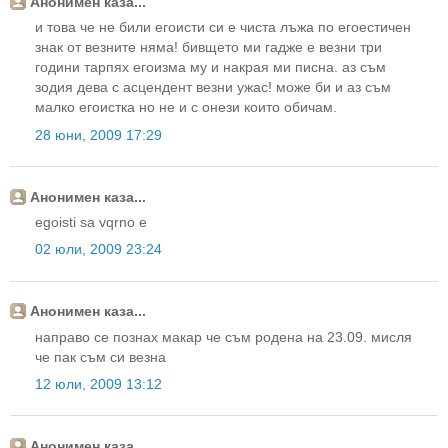
Анонимен каза...
и това че не били егоисти си е чиста лъжа по егоестичен
знак от везните няма! бивщето ми гадже е везни три
години тарпях егоизма му и накрая ми писна. аз съм
зодия дева с асцендент везни ужас! може би и аз съм
малко егоистка но не и с онези които обичам.
28 юни, 2009 17:29
Анонимен каза...
egoisti sa vqrno e
02 юли, 2009 23:24
Анонимен каза...
направо се познах макар че съм родена на 23.09. мисля
че пак съм си везна
12 юли, 2009 13:12
Анонимен каза...