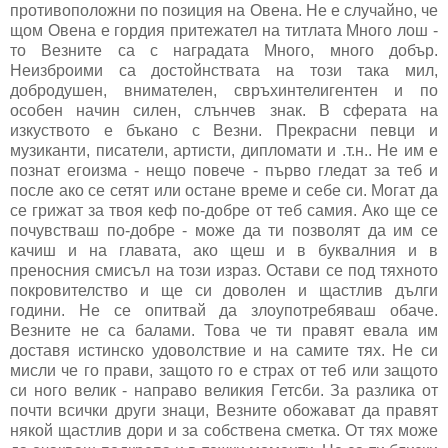
противоположни по позиция на Овена. Не е случайно, че
щом Овена е гордия притежател на титлата Много лош -
то Везните са с наградата Много, много добър.
Неизброими са достойнствата на този така мил,
добродушен, внимателен, свръхинтелигентен и по
особен начин силен, слънчев знак. В сферата на
изкуството е бъкано с Везни. Прекрасни певци и
музиканти, писатели, артисти, дипломати и .т.н.. Не им е
познат егоизма - нещо повече - първо гледат за теб и
после ако се сетят или остане време и себе си. Могат да
се грижат за твоя кеф по-добре от теб самия. Ако ще се
почувстваш по-добре - може да ти позволят да им се
качиш и на главата, ако щеш и в буквалния и в
преносния смисъл на този израз. Остави се под тяхното
покровителство и ще си доволен и щастлив дълги
години. Не се опитвай да злоупотребяваш обаче.
Везните не са балами. Това че ти правят евала им
доставя истинско удоволствие и на самите тях. Не си
мисли че го прави, защото го е страх от теб или защото
си ного велик - направо великия Гетсби. За разлика от
почти всички други знаци, Везните обожават да правят
някой щастлив дори и за собствена сметка. От тях може