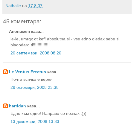
Nathalie
на
17.8.07
45 коментара:
Анонимен каза...
le-le, umrqx ot kef! absolutna si - vse edno gledax sebe si,
blagodarq ti!!!!!!!!!!!!!!
20 септември, 2008 08:20
Le Ventus Erectus
каза...
Почти всичко е верня
29 октомври, 2008 23:38
harridan
каза...
Едно към едно! Направо се познах :)))
13 декември, 2008 13:33