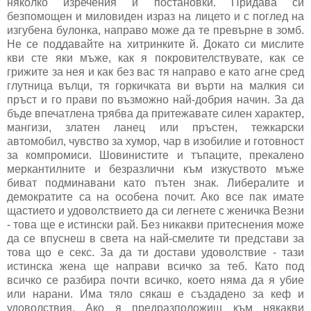
няколко изречения и постановки. Придава си
безпомощен и миловиден израз на лицето и с поглед на
изгубена булонка, направо може да те превърне в зомб.
Не се поддавайте на хитринките й. Докато си мислите
кви сте яки мъже, как я покровителствувате, как се
грижите за нея и как без вас тя направо е като агне сред
глутница вълци, тя горкичката ви върти на малкия си
пръст и го прави по възможно най-добрия начин. За да
бъде впечатлена трябва да притежавате силен характер,
мангизи, златен ланец или пръстен, тежкарски
автомобил, чувство за хумор, чар в изобилие и готовност
за компромиси. Шовинистите и тъпаците, прекалено
меркантилните и безразлични към изкуството мъже
биват подминавани като пътен знак. Либералите и
демократите са на особена почит. Ако все пак имате
щастието и удоволствието да си легнете с женичка Везни
- това ще е истински рай. Без никакви притеснения може
да се впуснеш в света на най-смелите ти представи за
това що е секс. За да ти достави удоволствие - тази
истинска жена ще направи всичко за теб. Като под
всичко се разбира почти всичко, което няма да я убие
или нарани. Има тяло сякаш е създадено за кеф и
удоволствия. Ако я предразположиш към някакви