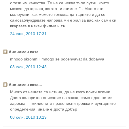
с тези им качества. Те не са некви тъпи путки, които
можеш да юркаш, когато ти скимне. " - Много сте
малоумни ,как можете толкова да търпите и да се
самозаблуждавате,направа ми е жал за вас,как сами си
вкарвате в някви филми и т.н.
24 юни, 2010 17:31
Анонимен каза...
mnogo skronmi i mnogo se pocenyavat da dobavya
08 юли, 2010 12:48
Анонимен каза...
Много от нещата са истина, да не кажа почти всички.
Доста колоритно описание на знака, само едно не ми
харесва ! - милионите правописни грешки и вулгарните
определения, иначе е доста добър
08 юли, 2010 13:19