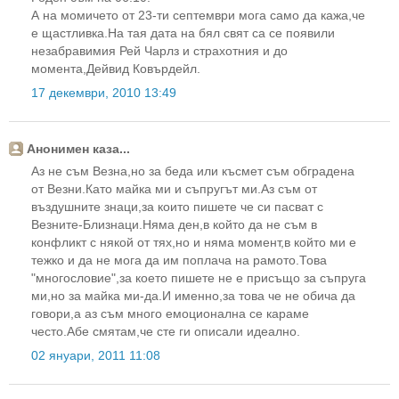
А на момичето от 23-ти септември мога само да кажа,че
е щастливка.На тая дата на бял свят са се появили
незабравимия Рей Чарлз и страхотния и до
момента,Дейвид Ковърдейл.
17 декември, 2010 13:49
Анонимен каза...
Аз не съм Везна,но за беда или късмет съм обградена
от Везни.Като майка ми и съпругът ми.Аз съм от
въздушните знаци,за които пишете че си пасват с
Везните-Близнаци.Няма ден,в който да не съм в
конфликт с някой от тях,но и няма момент,в който ми е
тежко и да не мога да им поплача на рамото.Това
"многословие",за което пишете не е присъщо за съпруга
ми,но за майка ми-да.И именно,за това че не обича да
говори,а аз съм много емоционална се караме
често.Абе смятам,че сте ги описали идеално.
02 януари, 2011 11:08