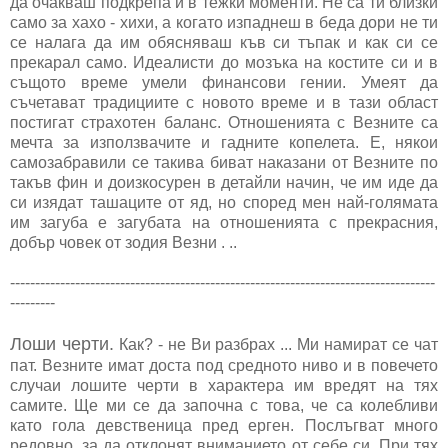
да очакваш подкрепа и в тежки моменти. Не са ти близки
само за хахо - хихи, а когато изпаднеш в беда дори не ти
се налага да им обясняваш къв си тъпак и как си се
прекарал само. Идеалисти до мозъка на костите си и в
същото време умели финансови гении. Умеят да
съчетават традициите с новото време и в тази област
постигат страхотен баланс. Отношенията с Везните са
мечта за използвачите и гадните копелета. Е, някои
самозабравили се такива биват наказани от Везните по
такъв фин и доизкосурен в детайли начин, че им иде да
си изядат ташаците от яд, но според мен най-голямата
им загуба е загубата на отношенията с прекрасния,
добър човек от зодия Везни . ..
-------------------------------------------------------------------------------------
---------
Лоши черти.
Как? - не Ви разбрах ... Ми намират се чат
пат. Везните имат доста под средното ниво и в повечето
случаи лошите черти в характера им вредят на тях
самите. Ще ми се да започна с това, че са колебливи
като гола девственица пред ерген. Послъгват много
редовно, за да отклонят вниманието от себе си. При тях