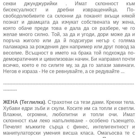
секви джунджурийки . Имат склонност към
бисексуалност и дребни извращенийца. По-
свободолюбивите са склонни да поканят вкъщи някой
познат и двамцата да изчукат собствената му жена,
която обаче преди това е дала да се разбере, че го
желае много силно. Той, за да и угоди, дори може да и
поръча жиголо или да й подсигури негър с голяма
паламарка за рождения ден например или друг повод за
веселие. Всъщност в името на брака той подхожда по-
демократичния и цивилизован начин. Би направил почти
всичко, което е по силите му, за да го запази завинаги.
Негов е израза - Не се ревнувайте, а се редувайте ...
-------------------------------------------------------------------------------------
---------
ЖЕНА (Теглилка)
. Страхотни са тези дами. Крехки тела.
Хубави едри зъби и скули. Косите им са топли и светли.
Влажни, огромни, любопитни и топли очи. Имат
склонност към леко напълняване - особено гъзенцето.
Печелят мъжките сърца с финес, интелигентност и
манипулаторски умения висша класа. Омагьосва те с