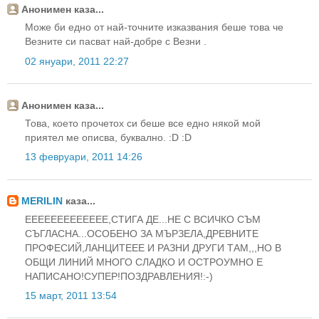
Анонимен каза...
Може би едно от най-точните изказвания беше това че
Везните си пасват най-добре с Везни .
02 януари, 2011 22:27
Анонимен каза...
Това, което прочетох си беше все едно някой мой
приятел ме описва, буквално. :D :D
13 февруари, 2011 14:26
MERILIN
каза...
EEEEEEEEEEEEE,СТИГА ДЕ...НЕ С ВСИЧКО СЪМ
СЪГЛАСНА...ОСОБЕНО ЗА МЪРЗЕЛА,ДРЕВНИТЕ
ПРОФЕСИЙ,ЛАНЦИТЕЕЕ И РАЗНИ ДРУГИ ТАМ,,,НО В
ОБЩИ ЛИНИЙ МНОГО СЛАДКО И ОСТРОУМНО Е
НАПИСАНО!СУПЕР!ПОЗДРАВЛЕНИЯ!:-)
15 март, 2011 13:54