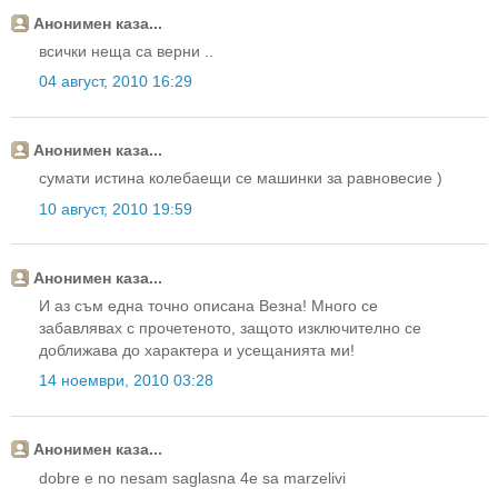
Анонимен каза...
всички неща са верни ..
04 август, 2010 16:29
Анонимен каза...
сумати истина колебаещи се машинки за равновесие )
10 август, 2010 19:59
Анонимен каза...
И аз съм една точно описана Везна! Много се
забавлявах с прочетеното, защото изключително се
доближава до характера и усещанията ми!
14 ноември, 2010 03:28
Анонимен каза...
dobre e no nesam saglasna 4e sa marzelivi