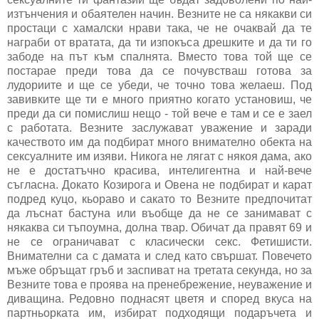
изтънчения и обаятелен начин. Везните не са някакви си
простаци с хамалски нрави така, че не очаквай да те
награби от вратата, да ти изпокъса дрешките и да ти го
забоде на път към спалнята. Вместо това той ще се
постарае преди това да се почувстваш готова за
лудориите и ще се убеди, че точно това желаеш. Под
завивките ще ти е много приятно когато установиш, че
преди да си помислиш нещо - той вече е там и се е заел
с работата. Везните заслужават уважение и заради
качеството им да подбират много внимателно обекта на
сексуалните им изяви. Никога не лягат с някоя дама, ако
не е достатъчно красива, интелигентна и най-вече
съгласна. Докато Козирога и Овена не подбират и карат
подред куцо, кьораво и сакато то Везните предпочитат
да лъснат бастуна или въобще да не се занимават с
някаква си тъпоумна, долна твар. Обичат да правят 69 и
не се ограничават с класически секс. Фетишисти.
Внимателни са с дамата и след като свършат. Повечето
мъже обръщат гръб и заспиват на третата секунда, но за
Везните това е проява на пренебрежение, неуважение и
диващина. Редовно поднасят цветя и според вкуса на
партньорката им, избират подходящи подаръчета и