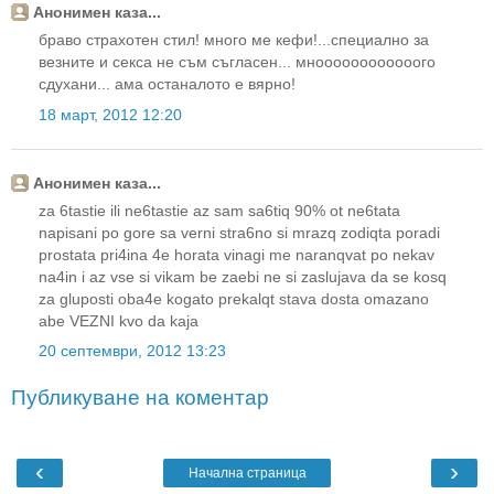
Анонимен каза...
браво страхотен стил! много ме кефи!...специално за
везните и секса не съм съгласен... мноооооооооооого
сдухани... ама останалото е вярно!
18 март, 2012 12:20
Анонимен каза...
za 6tastie ili ne6tastie az sam sa6tiq 90% ot ne6tata
napisani po gore sa verni stra6no si mrazq zodiqta poradi
prostata pri4ina 4e horata vinagi me naranqvat po nekav
na4in i az vse si vikam be zaebi ne si zaslujava da se kosq
za gluposti oba4e kogato prekalqt stava dosta omazano
abe VEZNI kvo da kaja
20 септември, 2012 13:23
Публикуване на коментар
‹
›
Начална страница