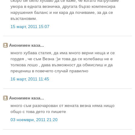
скоро би било хубаво да се каже, че когато натрупаме
умора в едната везничка, другата бързо компенсира
нарушения баланс и ни кара да почиваме, за да се
възстановим.
15 март, 2011 15:07
Анонимен каза...
много хубава статия, да има много верни неща и се
гордея , че съм Везна :)и това да се колебаеш не е
толкова лошо , дава възможност да обмислиш и да
прецениш в повечето случай правилно
16 март, 2011 11:45
Анонимен каза...
много съм разочарован от жената везна няма нищо
общо с това дето го пишете
03 ноември, 2011 21:20