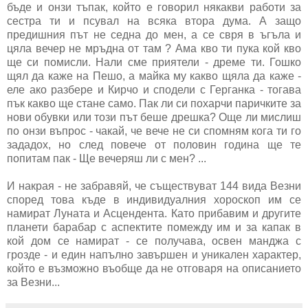
бъде и онзи тъпак, който е говорил някакви работи за
сестра ти и псувал на всяка втора дума. А защо
предишния път не седна до мен, а се свря в ъгъла и
цяла вечер не мръдна от там ? Ама кво ти пука кой кво
ще си помисли. Нали сме приятели - дреме ти. Гошко
щял да каже на Пешо, а майка му какво щяла да каже -
еле ако разбере и Кирчо и сподели с Герганка - тогава
пък какво ще стане само. Пак ли си похарчи паричките за
нови обувки или този път беше дрешка? Още ли мислиш
по онзи въпрос - чакай, че вече не си спомням кога ти го
зададох, но след повече от половин година ще те
попитам пак - Ще вечеряш ли с мен? ...
И накрая - не забравяй, че съществуват 144 вида Везни
според това къде в индивидуалния хороскоп им се
намират Луната и Асцендента. Като прибавим и другите
планети барабар с аспектите помежду им и за капак в
кой дом се намират - се получава, освен манджа с
грозде - и един напълно завършен и уникален характер,
който е възможно въобще да не отговаря на описанието
за Везни...