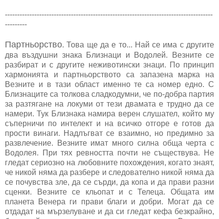
-------------------------------------------------------------------------------------
---------
Партньорство
. Това ще да е то... Най се има с другите
два въздушни знака Близнаци и Водолей. Везните се
разбират и с другите неживотински знаци. По принцип
хармонията и партньорството са запазена марка на
Везните и в тази област именно те са номер едно. С
Близнаците са толкова сладкодумни, че по-добра партия
за разтягане на локуми от тези двамата е трудно да се
намери. Тук Близнака намира верен слушател, който му
съперничи по интелект и на всичко отгоре е готов да
прости винаги. Надлъгват се взаимно, но предимно за
развлечение. Везните имат много силна обща черта с
Водолея. При тях ревността почти не съществува. Не
гледат сериозно на любовните похождения, когато знаят,
че никой няма да разбере и следователно никой няма да
се почувства зле, да се сърди, да копа и да прави разни
сценки. Везните се кльопат и с Телеца. Общата им
планета Венера ги прави благи и добри. Могат да се
отдадат на мързелуване и да си гледат кефа безкрайно,