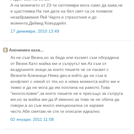
А на момичето от 23-ти септември мога само да кажа,че
е щастливка.На тая дата на бял свят са се появили
незабравимия Рей Чарлз и страхотния и до
момента,Дейвид Ковърдейл.
17 декември, 2010 13:49
Анонимен каза...
Аз не съм Везна,но за беда или късмет съм обградена
от Везни.Като майка ми и съпругът ми.Аз съм от
въздушните знаци,за които пишете че си пасват с
Везните-Близнаци.Няма ден,в който да не съм в
конфликт с някой от тях,но и няма момент,в който ми е
тежко и да не мога да им поплача на рамото.Това
"многословие",за което пишете не е присъщо за съпруга
ми,но за майка ми-да.И именно,за това че не обича да
говори,а аз съм много емоционална се караме
често.Абе смятам,че сте ги описали идеално.
02 януари, 2011 11:08