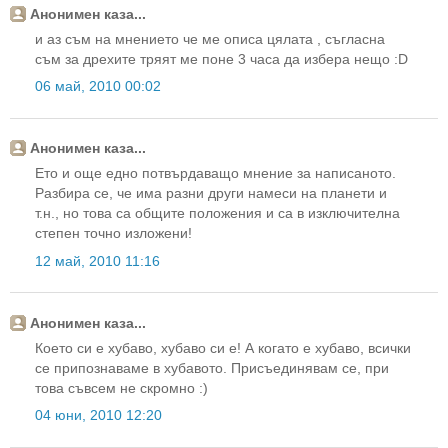
Анонимен каза...
и аз съм на мнението че ме описа цялата , съгласна
съм за дрехите тряят ме поне 3 часа да избера нещо :D
06 май, 2010 00:02
Анонимен каза...
Ето и още едно потвърдаващо мнение за написаното.
Разбира се, че има разни други намеси на планети и
т.н., но това са общите положения и са в изключителна
степен точно изложени!
12 май, 2010 11:16
Анонимен каза...
Което си е хубаво, хубаво си е! А когато е хубаво, всички
се припознаваме в хубавото. Присъединявам се, при
това съвсем не скромно :)
04 юни, 2010 12:20