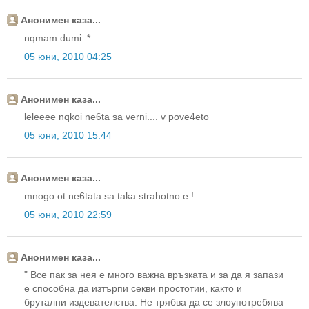
Анонимен каза...
nqmam dumi :*
05 юни, 2010 04:25
Анонимен каза...
leleeee nqkoi ne6ta sa verni.... v pove4eto
05 юни, 2010 15:44
Анонимен каза...
mnogo ot ne6tata sa taka.strahotno e !
05 юни, 2010 22:59
Анонимен каза...
" Все пак за нея е много важна връзката и за да я запази
е способна да изтърпи секви простотии, както и
брутални издевателства. Не трябва да се злоупотребява