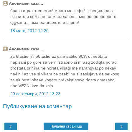
Анонимен каза...
браво страхотен стил! много ме кефи!...специално за
везните и секса не съм съгласен... мноооооооооооого
сдухани... ама останалото е вярно!
18 март, 2012 12:20
Анонимен каза...
za 6tastie ili ne6tastie az sam sa6tiq 90% ot ne6tata
napisani po gore sa verni stra6no si mrazq zodiqta poradi
prostata pri4ina 4e horata vinagi me naranqvat po nekav
na4in i az vse si vikam be zaebi ne si zaslujava da se kosq
za gluposti oba4e kogato prekalqt stava dosta omazano
abe VEZNI kvo da kaja
20 септември, 2012 13:23
Публикуване на коментар
‹
›
Начална страница