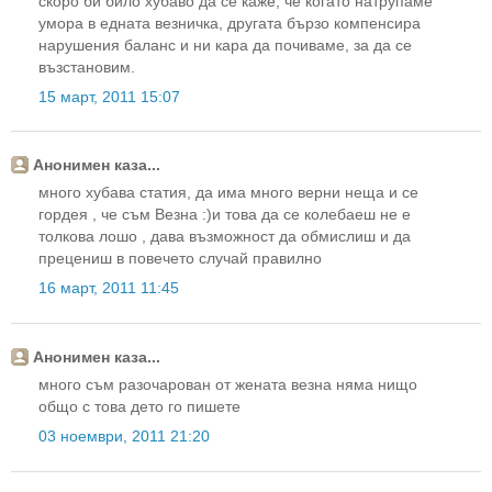
скоро би било хубаво да се каже, че когато натрупаме
умора в едната везничка, другата бързо компенсира
нарушения баланс и ни кара да почиваме, за да се
възстановим.
15 март, 2011 15:07
Анонимен каза...
много хубава статия, да има много верни неща и се
гордея , че съм Везна :)и това да се колебаеш не е
толкова лошо , дава възможност да обмислиш и да
прецениш в повечето случай правилно
16 март, 2011 11:45
Анонимен каза...
много съм разочарован от жената везна няма нищо
общо с това дето го пишете
03 ноември, 2011 21:20