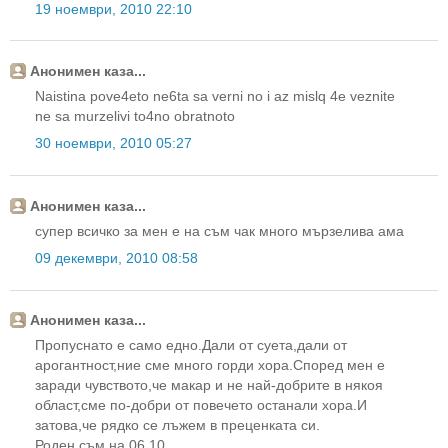
19 ноември, 2010 22:10
Анонимен каза...
Naistina pove4eto ne6ta sa verni no i az mislq 4e veznite
ne sa murzelivi to4no obratnoto
30 ноември, 2010 05:27
Анонимен каза...
супер всичко за мен е на съм чак много мързелива ама
09 декември, 2010 08:58
Анонимен каза...
Пропуснато е само едно.Дали от суета,дали от
арогантност,ние сме много горди хора.Според мен е
заради чувството,че макар и не най-добрите в някоя
област,сме по-добри от повечето останали хора.И
затова,че рядко се лъжем в преценката си.
Роден съм на 06.10.