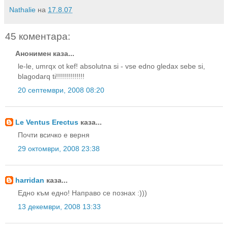
Nathalie
на
17.8.07
45 коментара:
Анонимен каза...
le-le, umrqx ot kef! absolutna si - vse edno gledax sebe si,
blagodarq ti!!!!!!!!!!!!!!
20 септември, 2008 08:20
Le Ventus Erectus
каза...
Почти всичко е верня
29 октомври, 2008 23:38
harridan
каза...
Едно към едно! Направо се познах :)))
13 декември, 2008 13:33