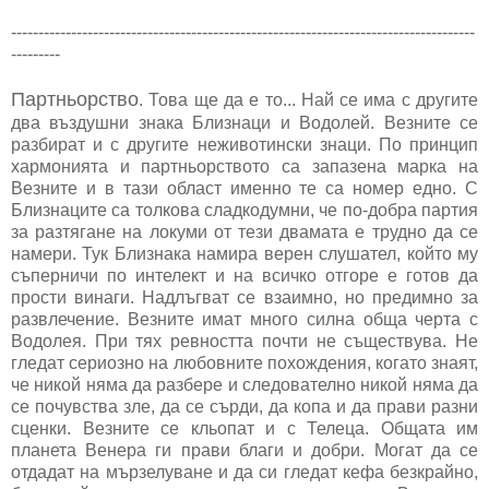
-------------------------------------------------------------------------------------
---------
Партньорство
. Това ще да е то... Най се има с другите
два въздушни знака Близнаци и Водолей. Везните се
разбират и с другите неживотински знаци. По принцип
хармонията и партньорството са запазена марка на
Везните и в тази област именно те са номер едно. С
Близнаците са толкова сладкодумни, че по-добра партия
за разтягане на локуми от тези двамата е трудно да се
намери. Тук Близнака намира верен слушател, който му
съперничи по интелект и на всичко отгоре е готов да
прости винаги. Надлъгват се взаимно, но предимно за
развлечение. Везните имат много силна обща черта с
Водолея. При тях ревността почти не съществува. Не
гледат сериозно на любовните похождения, когато знаят,
че никой няма да разбере и следователно никой няма да
се почувства зле, да се сърди, да копа и да прави разни
сценки. Везните се кльопат и с Телеца. Общата им
планета Венера ги прави благи и добри. Могат да се
отдадат на мързелуване и да си гледат кефа безкрайно,