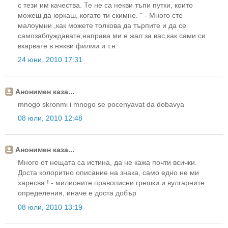
с тези им качества. Те не са некви тъпи путки, които
можеш да юркаш, когато ти скимне. " - Много сте
малоумни ,как можете толкова да търпите и да се
самозаблуждавате,направа ми е жал за вас,как сами си
вкарвате в някви филми и т.н.
24 юни, 2010 17:31
Анонимен каза...
mnogo skronmi i mnogo se pocenyavat da dobavya
08 юли, 2010 12:48
Анонимен каза...
Много от нещата са истина, да не кажа почти всички.
Доста колоритно описание на знака, само едно не ми
харесва ! - милионите правописни грешки и вулгарните
определения, иначе е доста добър
08 юли, 2010 13:19