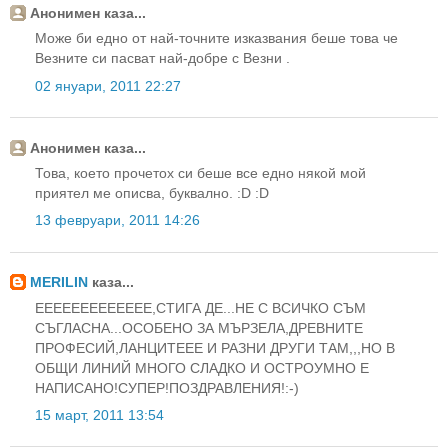
Анонимен каза...
Може би едно от най-точните изказвания беше това че
Везните си пасват най-добре с Везни .
02 януари, 2011 22:27
Анонимен каза...
Това, което прочетох си беше все едно някой мой
приятел ме описва, буквално. :D :D
13 февруари, 2011 14:26
MERILIN
каза...
EEEEEEEEEEEEE,СТИГА ДЕ...НЕ С ВСИЧКО СЪМ
СЪГЛАСНА...ОСОБЕНО ЗА МЪРЗЕЛА,ДРЕВНИТЕ
ПРОФЕСИЙ,ЛАНЦИТЕЕЕ И РАЗНИ ДРУГИ ТАМ,,,НО В
ОБЩИ ЛИНИЙ МНОГО СЛАДКО И ОСТРОУМНО Е
НАПИСАНО!СУПЕР!ПОЗДРАВЛЕНИЯ!:-)
15 март, 2011 13:54