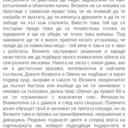
изтънчения и обаятелен начин. Везните не са някакви си
простаци с хамалски нрави така, че не очаквай да те
награби от вратата, да ти изпокъса дрешките и да ти го
забоде на път към спалнята. Вместо това той ще се
постарае преди това да се почувстваш готова за
лудориите и ще се убеди, че точно това желаеш. Под
завивките ще ти е много приятно когато установиш, че
преди да си помислиш нещо - той вече е там и се е заел
с работата. Везните заслужават уважение и заради
качеството им да подбират много внимателно обекта на
сексуалните им изяви. Никога не лягат с някоя дама, ако
не е достатъчно красива, интелигентна и най-вече
съгласна. Докато Козирога и Овена не подбират и карат
подред куцо, кьораво и сакато то Везните предпочитат
да лъснат бастуна или въобще да не се занимават с
някаква си тъпоумна, долна твар. Обичат да правят 69 и
не се ограничават с класически секс. Фетишисти.
Внимателни са с дамата и след като свършат. Повечето
мъже обръщат гръб и заспиват на третата секунда, но за
Везните това е проява на пренебрежение, неуважение и
диващина. Редовно поднасят цветя и според вкуса на
партньорката им, избират подходящи подаръчета и