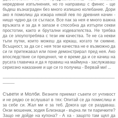
нередовни изпълнения, но го направиш с финес - ще
бъдеш възнаграден без много излишно колебание. Дори
ако я помолиш да изкара някой лев по древния начин -
нищо чудно да се съгласи. Все пак за нея е много важна
връзката и за да я запази е способна да изтърпи секви
простотии, както и брутални издевателства. Не трябва
да се злоупотребява с тези им качества. Те не са некви
тъпи путки, които можеш да юркаш, когато ти скимне.
Всъщност, за да си с нея тези качества не е възможно да
си ги притежавал или поне демонстрирал пред нея. Ако
впоследствие си преценил, че е време да и се качиш на
русата главичка и да я правиш на маймуна - заслужаваш
сериозно наказание и ще си го получиш - Вервай ми! ...
-------------------------------------------------------------------------------------
---------
Съвети и Молби
. Везните приемат съвети от учтивост
и не рядко се вслушват в тях: Опитай се да помислиш и
за себе си. Жал ми е за теб. Докога ще се раздаваш.
Онзи мошеник, зодия Близнаци - върна ли ти паричките?
Защо не дойде на купона? - А ха - защото там щял да