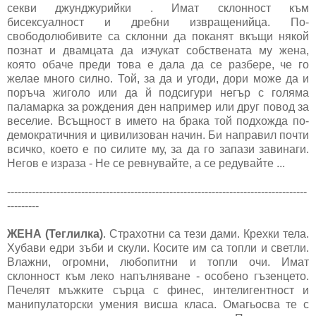
секви джунджурийки . Имат склонност към
бисексуалност и дребни извращенийца. По-
свободолюбивите са склонни да поканят вкъщи някой
познат и двамцата да изчукат собствената му жена,
която обаче преди това е дала да се разбере, че го
желае много силно. Той, за да и угоди, дори може да и
поръча жиголо или да й подсигури негър с голяма
паламарка за рождения ден например или друг повод за
веселие. Всъщност в името на брака той подхожда по-
демократичния и цивилизован начин. Би направил почти
всичко, което е по силите му, за да го запази завинаги.
Негов е израза - Не се ревнувайте, а се редувайте ...
-------------------------------------------------------------------------------------
---------
ЖЕНА (Теглилка)
. Страхотни са тези дами. Крехки тела.
Хубави едри зъби и скули. Косите им са топли и светли.
Влажни, огромни, любопитни и топли очи. Имат
склонност към леко напълняване - особено гъзенцето.
Печелят мъжките сърца с финес, интелигентност и
манипулаторски умения висша класа. Омагьосва те с