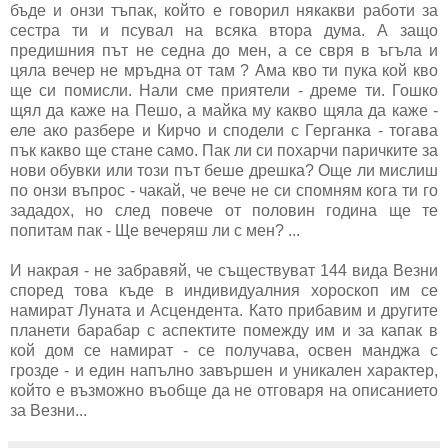
бъде и онзи тъпак, който е говорил някакви работи за
сестра ти и псувал на всяка втора дума. А защо
предишния път не седна до мен, а се свря в ъгъла и
цяла вечер не мръдна от там ? Ама кво ти пука кой кво
ще си помисли. Нали сме приятели - дреме ти. Гошко
щял да каже на Пешо, а майка му какво щяла да каже -
еле ако разбере и Кирчо и сподели с Герганка - тогава
пък какво ще стане само. Пак ли си похарчи паричките за
нови обувки или този път беше дрешка? Още ли мислиш
по онзи въпрос - чакай, че вече не си спомням кога ти го
зададох, но след повече от половин година ще те
попитам пак - Ще вечеряш ли с мен? ...
И накрая - не забравяй, че съществуват 144 вида Везни
според това къде в индивидуалния хороскоп им се
намират Луната и Асцендента. Като прибавим и другите
планети барабар с аспектите помежду им и за капак в
кой дом се намират - се получава, освен манджа с
грозде - и един напълно завършен и уникален характер,
който е възможно въобще да не отговаря на описанието
за Везни...