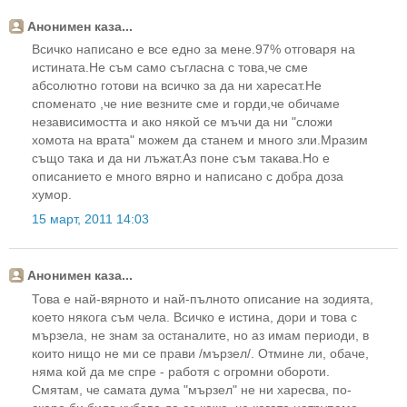
Анонимен каза...
Всичко написано е все едно за мене.97% отговаря на
истината.Не съм само съгласна с това,че сме
абсолютно готови на всичко за да ни харесат.Не
споменато ,че ние везните сме и горди,че обичаме
независимостта и ако някой се мъчи да ни "сложи
хомота на врата" можем да станем и много зли.Мразим
също така и да ни лъжат.Аз поне съм такава.Но е
описанието е много вярно и написано с добра доза
хумор.
15 март, 2011 14:03
Анонимен каза...
Това е най-вярното и най-пълното описание на зодията,
което някога съм чела. Всичко е истина, дори и това с
мързела, не знам за останалите, но аз имам периоди, в
които нищо не ми се прави /мързел/. Отмине ли, обаче,
няма кой да ме спре - работя с огромни обороти.
Смятам, че самата дума "мързел" не ни харесва, по-