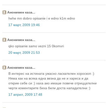
Анонимен каза...
hehe mn dobro opisanie i e edno k1m edno
17 март, 2009 19:46
Анонимен каза...
qko opisanie samo vezni 15 0komvri
20 март, 2009 21:53
Анонимен каза...
В интерес на истината ужасно ласкателен хороскоп :)
Няма как на всяка една везна да не и хареса и да
открие себе си :) хаха ако имаше повече отриццателни
черти коментарите биха били доста нападателни :)
17 април, 2009 17:48