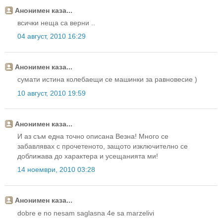
Анонимен каза...
всички неща са верни ..
04 август, 2010 16:29
Анонимен каза...
сумати истина колебаещи се машинки за равновесие )
10 август, 2010 19:59
Анонимен каза...
И аз съм една точно описана Везна! Много се
забавлявах с прочетеното, защото изключително се
доближава до характера и усещанията ми!
14 ноември, 2010 03:28
Анонимен каза...
dobre e no nesam saglasna 4e sa marzelivi