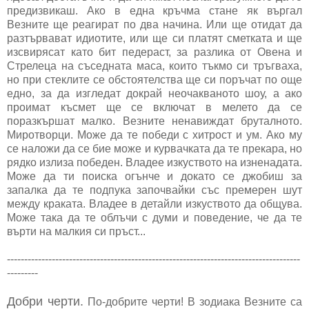
предизвикаш. Ако в една кръчма стане як въргал
Везните ще реагират по два начина. Или ще отидат да
разтървават идиотите, или ще си платят сметката и ще
изсвирясат като бит педераст, за разлика от Овена и
Стрелеца на съседната маса, които тъкмо си тръгваха,
но при стеклите се обстоятелства ще си поръчат по още
едно, за да изгледат докрай неочакваното шоу, а ако
проимат късмет ще се включат в мелето да се
поразкършат малко. Везните ненавиждат бруталното.
Миротворци. Може да те победи с хитрост и ум. Ако му
се наложи да се бие може и курвачката да те прекара, но
рядко излиза победен. Владее изкуството на изненадата.
Може да ти поиска огънче и докато се джобиш за
запалка да те подпука започвайки със премерен шут
между краката. Владее в детайли изкуството да общува.
Може така да те облъчи с думи и поведение, че да те
върти на малкия си пръст...
-------------------------------------------------------------------------------------
---------
Добри черти.
По-добрите черти! В зодиака Везните са