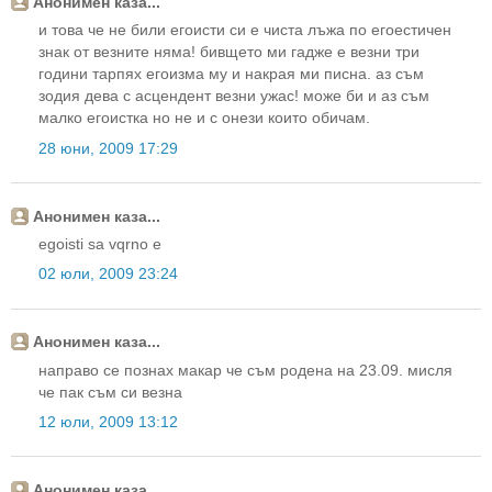
Анонимен каза...
и това че не били егоисти си е чиста лъжа по егоестичен
знак от везните няма! бивщето ми гадже е везни три
години тарпях егоизма му и накрая ми писна. аз съм
зодия дева с асцендент везни ужас! може би и аз съм
малко егоистка но не и с онези които обичам.
28 юни, 2009 17:29
Анонимен каза...
egoisti sa vqrno e
02 юли, 2009 23:24
Анонимен каза...
направо се познах макар че съм родена на 23.09. мисля
че пак съм си везна
12 юли, 2009 13:12
Анонимен каза...