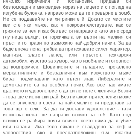
няколко изречения и постановки. Придава си
безпомощен и миловиден израз на лицето и с поглед на
изгубена булонка, направо може да те превърне в зомб.
Не се поддавайте на хитринките й. Докато си мислите
кви сте яки мъже, как я покровителствувате, как се
грижите за нея и как без вас тя направо е като агне сред
глутница вълци, тя горкичката ви върти на малкия си
пръст и го прави по възможно най-добрия начин. За да
бъде впечатлена трябва да притежавате силен характер,
мангизи, златен ланец или пръстен, тежкарски
автомобил, чувство за хумор, чар в изобилие и готовност
за компромиси. Шовинистите и тъпаците, прекалено
меркантилните и безразлични към изкуството мъже
биват подминавани като пътен знак. Либералите и
демократите са на особена почит. Ако все пак имате
щастието и удоволствието да си легнете с женичка Везни
- това ще е истински рай. Без никакви притеснения може
да се впуснеш в света на най-смелите ти представи за
това що е секс. За да ти достави удоволствие - тази
истинска жена ще направи всичко за теб. Като под
всичко се разбира почти всичко, което няма да я убие
или нарани. Има тяло сякаш е създадено за кеф и
удоволствия. Ако я предразположиш към някакви