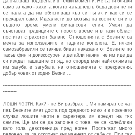
да очакваш подкрепа и в тежки моменти. Не са ти близки
само за хахо - хихи, а когато изпаднеш в беда дори не ти
се налага да им обясняваш къв си тъпак и как си се
прекарал само. Идеалисти до мозъка на костите си и в
същото време умели финансови гении. Умеят да
съчетават традициите с новото време и в тази област
постигат страхотен баланс. Отношенията с Везните са
мечта за използвачите и гадните копелета. Е, някои
самозабравили се такива биват наказани от Везните по
такъв фин и доизкосурен в детайли начин, че им иде да
си изядат ташаците от яд, но според мен най-голямата
им загуба е загубата на отношенията с прекрасния,
добър човек от зодия Везни . ..
-------------------------------------------------------------------------------------
---------
Лоши черти.
Как? - не Ви разбрах ... Ми намират се чат
пат. Везните имат доста под средното ниво и в повечето
случаи лошите черти в характера им вредят на тях
самите. Ще ми се да започна с това, че са колебливи
като гола девственица пред ерген. Послъгват много
редовно, за да отклонят вниманието от себе си. При тях