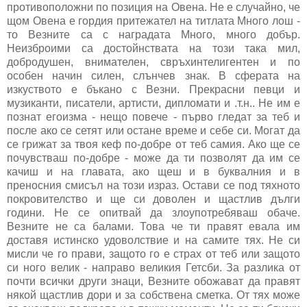
противоположни по позиция на Овена. Не е случайно, че
щом Овена е гордия притежател на титлата Много лош -
то Везните са с наградата Много, много добър.
Неизброими са достойнствата на този така мил,
добродушен, внимателен, свръхинтелигентен и по
особен начин силен, слънчев знак. В сферата на
изкуството е бъкано с Везни. Прекрасни певци и
музиканти, писатели, артисти, дипломати и .т.н.. Не им е
познат егоизма - нещо повече - първо гледат за теб и
после ако се сетят или остане време и себе си. Могат да
се грижат за твоя кеф по-добре от теб самия. Ако ще се
почувстваш по-добре - може да ти позволят да им се
качиш и на главата, ако щеш и в буквалния и в
преносния смисъл на този израз. Остави се под тяхното
покровителство и ще си доволен и щастлив дълги
години. Не се опитвай да злоупотребяваш обаче.
Везните не са балами. Това че ти правят евала им
доставя истинско удоволствие и на самите тях. Не си
мисли че го прави, защото го е страх от теб или защото
си ного велик - направо великия Гетсби. За разлика от
почти всички други знаци, Везните обожават да правят
някой щастлив дори и за собствена сметка. От тях може