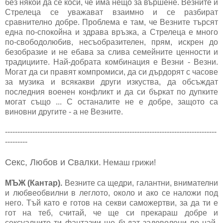
без някой да се коси, че има нещо за вършене. Везните и
Стрелеца се уважават взаимно и се разбират
сравнително добре. Проблема е там, че Везните търсят
една по-спокойна и здрава връзка, а Стрелеца е много
по-свободолюбив, несъобразителен, прям, искрен до
безобразие и не ебава за слива семейните ценности и
традициите. Най-добрата комбинация е Везни - Везни.
Могат да си правят компромиси, да си дърдорят с часове
за музика и всякакви други изкуства, да обсъждат
последния военен конфликт и да си бъркат по дупките
могат също ... С останалите не е добре, защото са
виновни другите - а не Везните.
-------------------------------------------------------------------------------------
---------
Секс, Любов и Свалки.
Немаш грижи!
МЪЖ (Кантар).
Везните са щедри, галантни, внимателни
и любвеобвилни в леглото, около и ако се наложи под
него. Тъй като е готов на секви саможертви, за да ти е
гот на теб, считай, че ще си прекараш добре и
сексуалните ти фантазии ще бъдат задоволени по най-