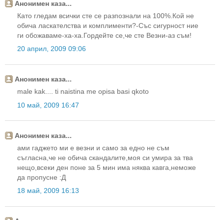
Анонимен каза...
Като гледам всички сте се разпознали на 100%.Кой не
обича ласкателства и комплименти?-Със сигурност ние
ги обожаваме-ха-ха.Гордейте се,че сте Везни-аз съм!
20 април, 2009 09:06
Анонимен каза...
male kak.... ti naistina me opisa basi qkoto
10 май, 2009 16:47
Анонимен каза...
ами гаджето ми е везни и само за едно не съм
съгласна,че не обича скандалите,моя си умира за тва
нещо,всеки ден поне за 5 мин има няква кавга,неможе
да пропусне :Д
18 май, 2009 16:13