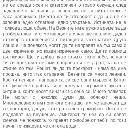
не се среща ясен и категоричен отговор секунди след
задаването на въпроса, освен ако не си питал колко е
часа например. Вместо да ти отговорят с да и с не се
започва едно отлагане, едно увъртане. Истината не е
толкова лоша обаче. На Везните им е нужно време за да
разберат ква ти е мотивацията и как ще повлияе даден
отговор в отношенията с питащия и засегнатите. Друго
лошо е, че понякога могат да те направят на гъз само с
две изречения, но какви изречения само. Ще ги помниш
цял живот. Ще ти дойдат като гръм от ясно небе, но явно
ти си прекалил не ами направо си се усрал, за да се
стигне до там. Решат ли да те прекарат - няма да има
прошка, нито пък отърване. Везните са много лениви.
Кво ти лениви - направо са си световни мързели. Бягат
от физическа работа и използуват огромния чувал с
хитрини, който носят винаги със себе си. Много плямпат.
Не могат с няколко думи да обяснят нещо.
Многословието им понякога стига до там, че започват да
се повтарят, досущ като развален грамофон. Лесно се
поддават на внушения. Имитират те без да си дават
сметка, че понякога го правят по-добре от теб и по този
начин те изкарват, че си гола вода...