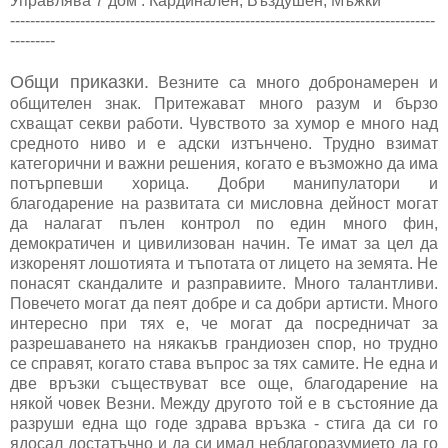
Управлява 7 дом : Кардинален, Въздушен, Мъжки
-------------------------------------------------------------------------------------
---------
Общи приказки.
Везните са много добронамерен и
общителен знак. Притежават много разум и бързо
схващат секви работи. Чувството за хумор е много над
средното ниво и е адски изтънчено. Трудно взимат
категорични и важни решения, когато е възможно да има
потърпевши хорица. Добри манипулатори и
благодарение на развитата си мисловна дейност могат
да налагат пълен контрол по един много фин,
демократичен и цивилизован начин. Те имат за цел да
изкоренят лошотията и тъпотата от лицето на земята. Не
понасят скандалите и разправиите. Много талантливи.
Повечето могат да пеят добре и са добри артисти. Много
интересно при тях е, че могат да посредничат за
разрешаването на някакъв грандиозен спор, но трудно
се справят, когато става въпрос за тях самите. Не една и
две връзки съществуват все още, благодарение на
някой човек Везни. Между другото той е в състояние да
разруши една що годе здрава връзка - стига да си го
ядосал достатъчно и да си имал неблагоразумието да го