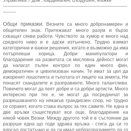
Управлява 7 дом : Кардинален, Въздушен, Мъжки
-------------------------------------------------------------------------------------
---------
Общи приказки.
Везните са много добронамерен и
общителен знак. Притежават много разум и бързо
схващат секви работи. Чувството за хумор е много над
средното ниво и е адски изтънчено. Трудно взимат
категорични и важни решения, когато е възможно да има
потърпевши хорица. Добри манипулатори и
благодарение на развитата си мисловна дейност могат
да налагат пълен контрол по един много фин,
демократичен и цивилизован начин. Те имат за цел да
изкоренят лошотията и тъпотата от лицето на земята. Не
понасят скандалите и разправиите. Много талантливи.
Повечето могат да пеят добре и са добри артисти. Много
интересно при тях е, че могат да посредничат за
разрешаването на някакъв грандиозен спор, но трудно
се справят, когато става въпрос за тях самите. Не една и
две връзки съществуват все още, благодарение на
някой човек Везни. Между другото той е в състояние да
разруши една що годе здрава връзка - стига да си го
ядосал достатъчно и да си имал неблагоразумието да го