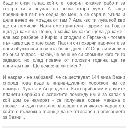
бъде и онзи тъпак, който е говорил някакви работи за
сестра ти и псувал на всяка втора дума. А защо
предишния път не седна до мен, а се свря в ъгъла и
цяла вечер не мръдна от там ? Ама кво ти пука кой кво
ще си помисли. Нали сме приятели - дреме ти. Гошко
щял да каже на Пешо, а майка му какво щяла да каже -
еле ако разбере и Кирчо и сподели с Герганка - тогава
пък какво ще стане само. Пак ли си похарчи паричките за
нови обувки или този път беше дрешка? Още ли мислиш
по онзи въпрос - чакай, че вече не си спомням кога ти го
зададох, но след повече от половин година ще те
попитам пак - Ще вечеряш ли с мен? ...
И накрая - не забравяй, че съществуват 144 вида Везни
според това къде в индивидуалния хороскоп им се
намират Луната и Асцендента. Като прибавим и другите
планети барабар с аспектите помежду им и за капак в
кой дом се намират - се получава, освен манджа с
грозде - и един напълно завършен и уникален характер,
който е възможно въобще да не отговаря на описанието
за Везни...