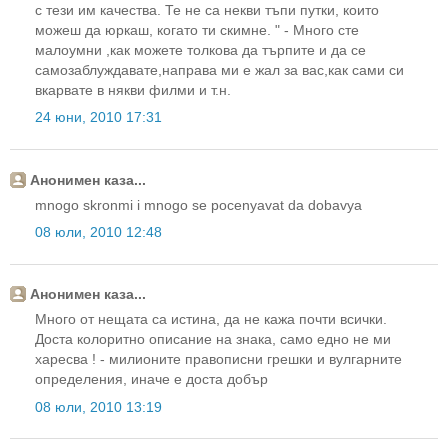
с тези им качества. Те не са некви тъпи путки, които
можеш да юркаш, когато ти скимне. " - Много сте
малоумни ,как можете толкова да търпите и да се
самозаблуждавате,направа ми е жал за вас,как сами си
вкарвате в някви филми и т.н.
24 юни, 2010 17:31
Анонимен каза...
mnogo skronmi i mnogo se pocenyavat da dobavya
08 юли, 2010 12:48
Анонимен каза...
Много от нещата са истина, да не кажа почти всички.
Доста колоритно описание на знака, само едно не ми
харесва ! - милионите правописни грешки и вулгарните
определения, иначе е доста добър
08 юли, 2010 13:19