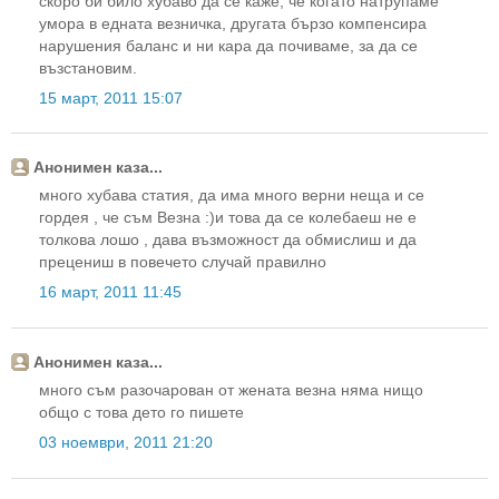
скоро би било хубаво да се каже, че когато натрупаме
умора в едната везничка, другата бързо компенсира
нарушения баланс и ни кара да почиваме, за да се
възстановим.
15 март, 2011 15:07
Анонимен каза...
много хубава статия, да има много верни неща и се
гордея , че съм Везна :)и това да се колебаеш не е
толкова лошо , дава възможност да обмислиш и да
прецениш в повечето случай правилно
16 март, 2011 11:45
Анонимен каза...
много съм разочарован от жената везна няма нищо
общо с това дето го пишете
03 ноември, 2011 21:20