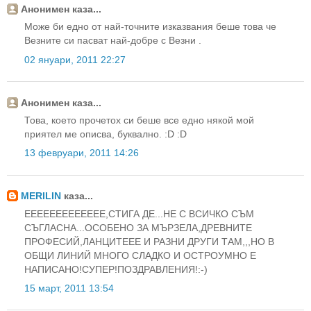
Анонимен каза...
Може би едно от най-точните изказвания беше това че
Везните си пасват най-добре с Везни .
02 януари, 2011 22:27
Анонимен каза...
Това, което прочетох си беше все едно някой мой
приятел ме описва, буквално. :D :D
13 февруари, 2011 14:26
MERILIN
каза...
EEEEEEEEEEEEE,СТИГА ДЕ...НЕ С ВСИЧКО СЪМ
СЪГЛАСНА...ОСОБЕНО ЗА МЪРЗЕЛА,ДРЕВНИТЕ
ПРОФЕСИЙ,ЛАНЦИТЕЕЕ И РАЗНИ ДРУГИ ТАМ,,,НО В
ОБЩИ ЛИНИЙ МНОГО СЛАДКО И ОСТРОУМНО Е
НАПИСАНО!СУПЕР!ПОЗДРАВЛЕНИЯ!:-)
15 март, 2011 13:54