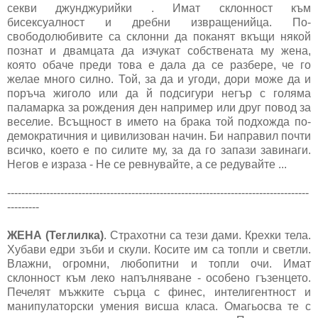
секви джунджурийки . Имат склонност към
бисексуалност и дребни извращенийца. По-
свободолюбивите са склонни да поканят вкъщи някой
познат и двамцата да изчукат собствената му жена,
която обаче преди това е дала да се разбере, че го
желае много силно. Той, за да и угоди, дори може да и
поръча жиголо или да й подсигури негър с голяма
паламарка за рождения ден например или друг повод за
веселие. Всъщност в името на брака той подхожда по-
демократичния и цивилизован начин. Би направил почти
всичко, което е по силите му, за да го запази завинаги.
Негов е израза - Не се ревнувайте, а се редувайте ...
-------------------------------------------------------------------------------------
---------
ЖЕНА (Теглилка)
. Страхотни са тези дами. Крехки тела.
Хубави едри зъби и скули. Косите им са топли и светли.
Влажни, огромни, любопитни и топли очи. Имат
склонност към леко напълняване - особено гъзенцето.
Печелят мъжките сърца с финес, интелигентност и
манипулаторски умения висша класа. Омагьосва те с