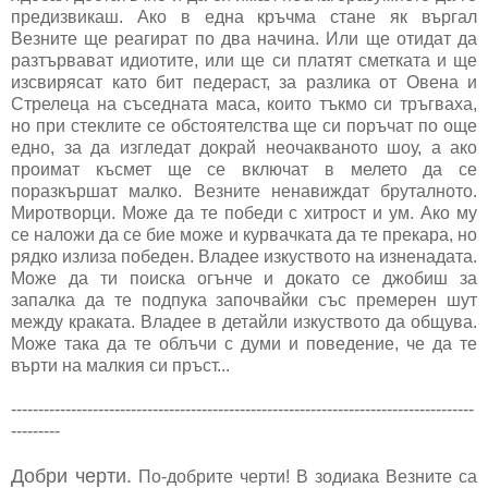
предизвикаш. Ако в една кръчма стане як въргал
Везните ще реагират по два начина. Или ще отидат да
разтървават идиотите, или ще си платят сметката и ще
изсвирясат като бит педераст, за разлика от Овена и
Стрелеца на съседната маса, които тъкмо си тръгваха,
но при стеклите се обстоятелства ще си поръчат по още
едно, за да изгледат докрай неочакваното шоу, а ако
проимат късмет ще се включат в мелето да се
поразкършат малко. Везните ненавиждат бруталното.
Миротворци. Може да те победи с хитрост и ум. Ако му
се наложи да се бие може и курвачката да те прекара, но
рядко излиза победен. Владее изкуството на изненадата.
Може да ти поиска огънче и докато се джобиш за
запалка да те подпука започвайки със премерен шут
между краката. Владее в детайли изкуството да общува.
Може така да те облъчи с думи и поведение, че да те
върти на малкия си пръст...
-------------------------------------------------------------------------------------
---------
Добри черти.
По-добрите черти! В зодиака Везните са