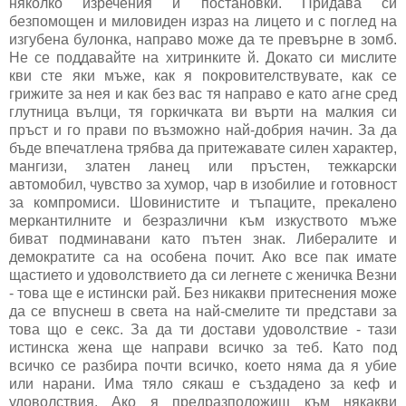
няколко изречения и постановки. Придава си
безпомощен и миловиден израз на лицето и с поглед на
изгубена булонка, направо може да те превърне в зомб.
Не се поддавайте на хитринките й. Докато си мислите
кви сте яки мъже, как я покровителствувате, как се
грижите за нея и как без вас тя направо е като агне сред
глутница вълци, тя горкичката ви върти на малкия си
пръст и го прави по възможно най-добрия начин. За да
бъде впечатлена трябва да притежавате силен характер,
мангизи, златен ланец или пръстен, тежкарски
автомобил, чувство за хумор, чар в изобилие и готовност
за компромиси. Шовинистите и тъпаците, прекалено
меркантилните и безразлични към изкуството мъже
биват подминавани като пътен знак. Либералите и
демократите са на особена почит. Ако все пак имате
щастието и удоволствието да си легнете с женичка Везни
- това ще е истински рай. Без никакви притеснения може
да се впуснеш в света на най-смелите ти представи за
това що е секс. За да ти достави удоволствие - тази
истинска жена ще направи всичко за теб. Като под
всичко се разбира почти всичко, което няма да я убие
или нарани. Има тяло сякаш е създадено за кеф и
удоволствия. Ако я предразположиш към някакви