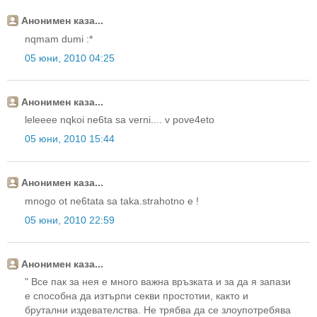
Анонимен каза...
nqmam dumi :*
05 юни, 2010 04:25
Анонимен каза...
leleeee nqkoi ne6ta sa verni.... v pove4eto
05 юни, 2010 15:44
Анонимен каза...
mnogo ot ne6tata sa taka.strahotno e !
05 юни, 2010 22:59
Анонимен каза...
" Все пак за нея е много важна връзката и за да я запази
е способна да изтърпи секви простотии, както и
брутални издевателства. Не трябва да се злоупотребява