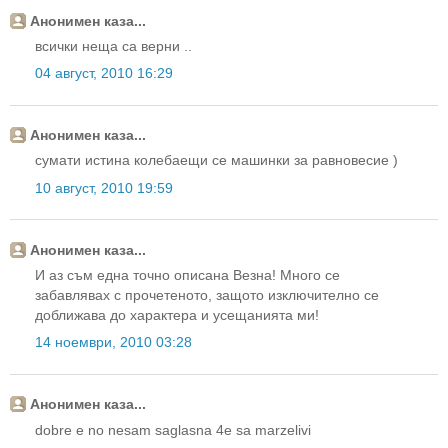
Анонимен каза...
всички неща са верни ..
04 август, 2010 16:29
Анонимен каза...
сумати истина колебаещи се машинки за равновесие )
10 август, 2010 19:59
Анонимен каза...
И аз съм една точно описана Везна! Много се
забавлявах с прочетеното, защото изключително се
доближава до характера и усещанията ми!
14 ноември, 2010 03:28
Анонимен каза...
dobre e no nesam saglasna 4e sa marzelivi