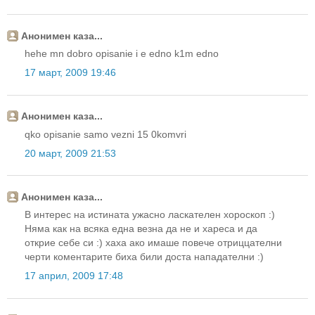
Анонимен каза...
hehe mn dobro opisanie i e edno k1m edno
17 март, 2009 19:46
Анонимен каза...
qko opisanie samo vezni 15 0komvri
20 март, 2009 21:53
Анонимен каза...
В интерес на истината ужасно ласкателен хороскоп :)
Няма как на всяка една везна да не и хареса и да
открие себе си :) хаха ако имаше повече отриццателни
черти коментарите биха били доста нападателни :)
17 април, 2009 17:48