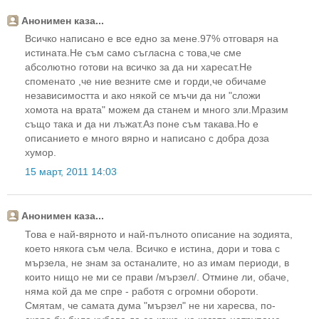
Анонимен каза...
Всичко написано е все едно за мене.97% отговаря на
истината.Не съм само съгласна с това,че сме
абсолютно готови на всичко за да ни харесат.Не
споменато ,че ние везните сме и горди,че обичаме
независимостта и ако някой се мъчи да ни "сложи
хомота на врата" можем да станем и много зли.Мразим
също така и да ни лъжат.Аз поне съм такава.Но е
описанието е много вярно и написано с добра доза
хумор.
15 март, 2011 14:03
Анонимен каза...
Това е най-вярното и най-пълното описание на зодията,
което някога съм чела. Всичко е истина, дори и това с
мързела, не знам за останалите, но аз имам периоди, в
които нищо не ми се прави /мързел/. Отмине ли, обаче,
няма кой да ме спре - работя с огромни обороти.
Смятам, че самата дума "мързел" не ни харесва, по-