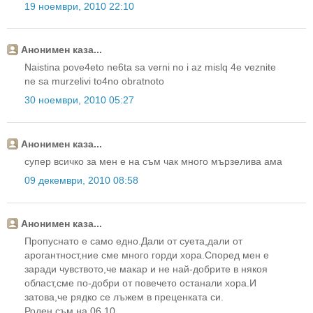
19 ноември, 2010 22:10
Анонимен каза...
Naistina pove4eto ne6ta sa verni no i az mislq 4e veznite
ne sa murzelivi to4no obratnoto
30 ноември, 2010 05:27
Анонимен каза...
супер всичко за мен е на съм чак много мързелива ама
09 декември, 2010 08:58
Анонимен каза...
Пропуснато е само едно.Дали от суета,дали от
арогантност,ние сме много горди хора.Според мен е
заради чувството,че макар и не най-добрите в някоя
област,сме по-добри от повечето останали хора.И
затова,че рядко се лъжем в преценката си.
Роден съм на 06.10.