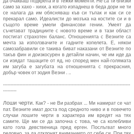
да очакваш подкрепа и в тежки моменти. Не са ти близки
само за хахо - хихи, а когато изпаднеш в беда дори не ти
се налага да им обясняваш къв си тъпак и как си се
прекарал само. Идеалисти до мозъка на костите си и в
същото време умели финансови гении. Умеят да
съчетават традициите с новото време и в тази област
постигат страхотен баланс. Отношенията с Везните са
мечта за използвачите и гадните копелета. Е, някои
самозабравили се такива биват наказани от Везните по
такъв фин и доизкосурен в детайли начин, че им иде да
си изядат ташаците от яд, но според мен най-голямата
им загуба е загубата на отношенията с прекрасния,
добър човек от зодия Везни . ..
-------------------------------------------------------------------------------------
---------
Лоши черти.
Как? - не Ви разбрах ... Ми намират се чат
пат. Везните имат доста под средното ниво и в повечето
случаи лошите черти в характера им вредят на тях
самите. Ще ми се да започна с това, че са колебливи
като гола девственица пред ерген. Послъгват много
редовно, за да отклонят вниманието от себе си. При тях