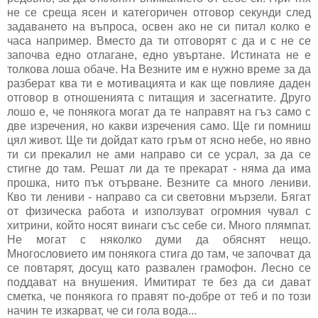
не се среща ясен и категоричен отговор секунди след
задаването на въпроса, освен ако не си питал колко е
часа например. Вместо да ти отговорят с да и с не се
започва едно отлагане, едно увъртане. Истината не е
толкова лоша обаче. На Везните им е нужно време за да
разберат ква ти е мотивацията и как ще повлияе даден
отговор в отношенията с питащия и засегнатите. Друго
лошо е, че понякога могат да те направят на гъз само с
две изречения, но какви изречения само. Ще ги помниш
цял живот. Ще ти дойдат като гръм от ясно небе, но явно
ти си прекалил не ами направо си се усрал, за да се
стигне до там. Решат ли да те прекарат - няма да има
прошка, нито пък отърване. Везните са много лениви.
Кво ти лениви - направо са си световни мързели. Бягат
от физическа работа и използуват огромния чувал с
хитрини, който носят винаги със себе си. Много плямпат.
Не могат с няколко думи да обяснят нещо.
Многословието им понякога стига до там, че започват да
се повтарят, досущ като развален грамофон. Лесно се
поддават на внушения. Имитират те без да си дават
сметка, че понякога го правят по-добре от теб и по този
начин те изкарват, че си гола вода...