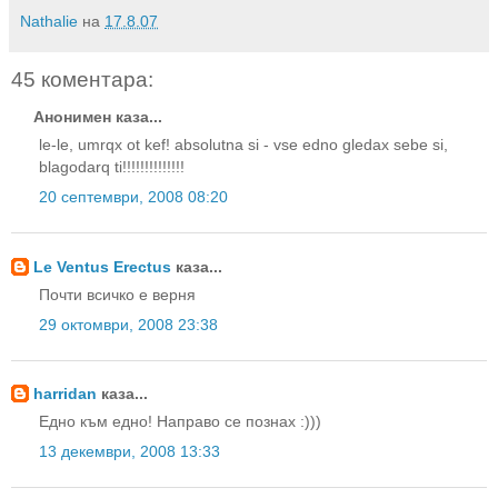
Nathalie
на
17.8.07
45 коментара:
Анонимен каза...
le-le, umrqx ot kef! absolutna si - vse edno gledax sebe si,
blagodarq ti!!!!!!!!!!!!!!
20 септември, 2008 08:20
Le Ventus Erectus
каза...
Почти всичко е верня
29 октомври, 2008 23:38
harridan
каза...
Едно към едно! Направо се познах :)))
13 декември, 2008 13:33