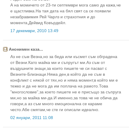
А на момичето от 23-ти септември мога само да кажа,че
е щастливка.На тая дата на бял свят са се появили
незабравимия Рей Чарлз и страхотния и до
момента,Дейвид Ковърдейл.
17 декември, 2010 13:49
Анонимен каза...
Аз не съм Везна,но за беда или късмет съм обградена
от Везни.Като майка ми и съпругът ми.Аз съм от
въздушните знаци,за които пишете че си пасват с
Везните-Близнаци.Няма ден,в който да не съм в
конфликт с някой от тях,но и няма момент,в който ми е
тежко и да не мога да им поплача на рамото.Това
"многословие",за което пишете не е присъщо за съпруга
ми,но за майка ми-да.И именно,за това че не обича да
говори,а аз съм много емоционална се караме
често.Абе смятам,че сте ги описали идеално.
02 януари, 2011 11:08