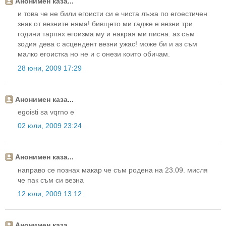
Анонимен каза...
и това че не били егоисти си е чиста лъжа по егоестичен
знак от везните няма! бивщето ми гадже е везни три
години тарпях егоизма му и накрая ми писна. аз съм
зодия дева с асцендент везни ужас! може би и аз съм
малко егоистка но не и с онези които обичам.
28 юни, 2009 17:29
Анонимен каза...
egoisti sa vqrno e
02 юли, 2009 23:24
Анонимен каза...
направо се познах макар че съм родена на 23.09. мисля
че пак съм си везна
12 юли, 2009 13:12
Анонимен каза...