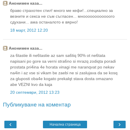
Анонимен каза...
браво страхотен стил! много ме кефи!...специално за
везните и секса не съм съгласен... мноооооооооооого
сдухани... ама останалото е вярно!
18 март, 2012 12:20
Анонимен каза...
za 6tastie ili ne6tastie az sam sa6tiq 90% ot ne6tata
napisani po gore sa verni stra6no si mrazq zodiqta poradi
prostata pri4ina 4e horata vinagi me naranqvat po nekav
na4in i az vse si vikam be zaebi ne si zaslujava da se kosq
za gluposti oba4e kogato prekalqt stava dosta omazano
abe VEZNI kvo da kaja
20 септември, 2012 13:23
Публикуване на коментар
‹
›
Начална страница