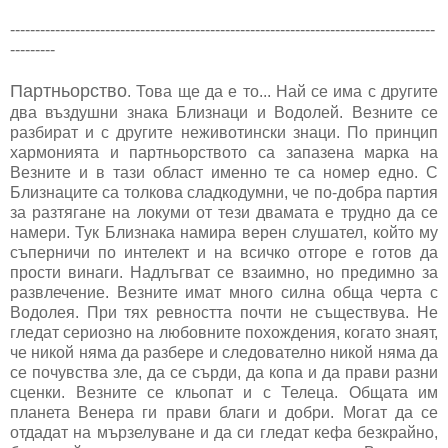
-------------------------------------------------------------------------------------
---------
Партньорство
. Това ще да е то... Най се има с другите
два въздушни знака Близнаци и Водолей. Везните се
разбират и с другите неживотински знаци. По принцип
хармонията и партньорството са запазена марка на
Везните и в тази област именно те са номер едно. С
Близнаците са толкова сладкодумни, че по-добра партия
за разтягане на локуми от тези двамата е трудно да се
намери. Тук Близнака намира верен слушател, който му
съперничи по интелект и на всичко отгоре е готов да
прости винаги. Надлъгват се взаимно, но предимно за
развлечение. Везните имат много силна обща черта с
Водолея. При тях ревността почти не съществува. Не
гледат сериозно на любовните похождения, когато знаят,
че никой няма да разбере и следователно никой няма да
се почувства зле, да се сърди, да копа и да прави разни
сценки. Везните се кльопат и с Телеца. Общата им
планета Венера ги прави благи и добри. Могат да се
отдадат на мързелуване и да си гледат кефа безкрайно,