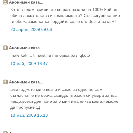
Анонимен каза...
Като гледам всички сте се разпознали на 100%.Кой не
обича ласкателства и комплименти?-Със сигурност ние
ги обожаваме-ха-ха.Гордейте се,че сте Везни-аз съм!
20 април, 2009 09:06
Анонимен каза...
male kak.... ti naistina me opisa basi qkoto
10 май, 2009 16:47
Анонимен каза...
ами гаджето ми е везни и само за едно не съм
съгласна,че не обича скандалите,моя си умира за тва
нещо,всеки ден поне за 5 мин има няква кавга,неможе
да пропусне :Д
18 май, 2009 16:13