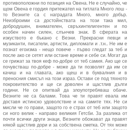
противоположни по позиция на Овена. Не е случайно, че
щом Овена е гордия притежател на титлата Много лош -
то Везните са с наградата Много, много добър.
Неизброими са достойнствата на този така мил,
добродушен, внимателен, свръхинтелигентен и по
особен начин силен, слънчев знак. В сферата на
изкуството е бъкано с Везни. Прекрасни певци и
музиканти, писатели, артисти, дипломати и .т.н.. Не им е
познат егоизма - нещо повече - първо гледат за теб и
после ако се сетят или остане време и себе си. Могат да
се грижат за твоя кеф по-добре от теб самия. Ако ще се
почувстваш по-добре - може да ти позволят да им се
качиш и на главата, ако щеш и в буквалния и в
преносния смисъл на този израз. Остави се под тяхното
покровителство и ще си доволен и щастлив дълги
години. Не се опитвай да злоупотребяваш обаче.
Везните не са балами. Това че ти правят евала им
доставя истинско удоволствие и на самите тях. Не си
мисли че го прави, защото го е страх от теб или защото
си ного велик - направо великия Гетсби. За разлика от
почти всички други знаци, Везните обожават да правят
някой щастлив дори и за собствена сметка. От тях може