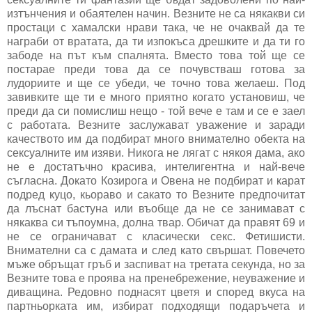
изтънчения и обаятелен начин. Везните не са някакви си
простаци с хамалски нрави така, че не очаквай да те
награби от вратата, да ти изпокъса дрешките и да ти го
забоде на път към спалнята. Вместо това той ще се
постарае преди това да се почувстваш готова за
лудориите и ще се убеди, че точно това желаеш. Под
завивките ще ти е много приятно когато установиш, че
преди да си помислиш нещо - той вече е там и се е заел
с работата. Везните заслужават уважение и заради
качеството им да подбират много внимателно обекта на
сексуалните им изяви. Никога не лягат с някоя дама, ако
не е достатъчно красива, интелигентна и най-вече
съгласна. Докато Козирога и Овена не подбират и карат
подред куцо, кьораво и сакато то Везните предпочитат
да лъснат бастуна или въобще да не се занимават с
някаква си тъпоумна, долна твар. Обичат да правят 69 и
не се ограничават с класически секс. Фетишисти.
Внимателни са с дамата и след като свършат. Повечето
мъже обръщат гръб и заспиват на третата секунда, но за
Везните това е проява на пренебрежение, неуважение и
диващина. Редовно поднасят цветя и според вкуса на
партньорката им, избират подходящи подаръчета и