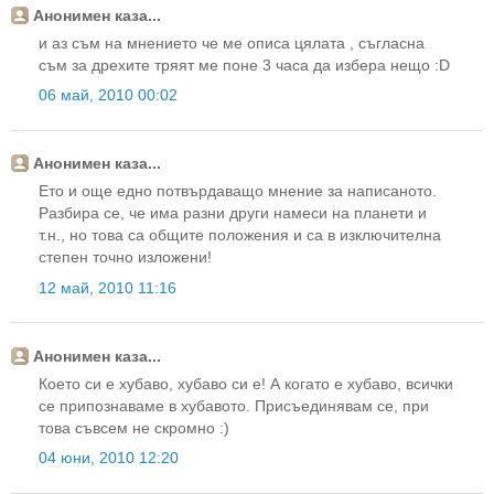
Анонимен каза...
и аз съм на мнението че ме описа цялата , съгласна
съм за дрехите тряят ме поне 3 часа да избера нещо :D
06 май, 2010 00:02
Анонимен каза...
Ето и още едно потвърдаващо мнение за написаното.
Разбира се, че има разни други намеси на планети и
т.н., но това са общите положения и са в изключителна
степен точно изложени!
12 май, 2010 11:16
Анонимен каза...
Което си е хубаво, хубаво си е! А когато е хубаво, всички
се припознаваме в хубавото. Присъединявам се, при
това съвсем не скромно :)
04 юни, 2010 12:20