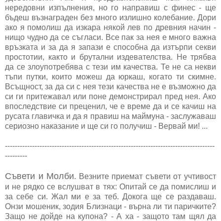
нередовни изпълнения, но го направиш с финес - ще
бъдеш възнаграден без много излишно колебание. Дори
ако я помолиш да изкара някой лев по древния начин -
нищо чудно да се съгласи. Все пак за нея е много важна
връзката и за да я запази е способна да изтърпи секви
простотии, както и брутални издевателства. Не трябва
да се злоупотребява с тези им качества. Те не са некви
тъпи путки, които можеш да юркаш, когато ти скимне.
Всъщност, за да си с нея тези качества не е възможно да
си ги притежавал или поне демонстрирал пред нея. Ако
впоследствие си преценил, че е време да и се качиш на
русата главичка и да я правиш на маймуна - заслужаваш
сериозно наказание и ще си го получиш - Вервай ми! ...
-------------------------------------------------------------------------------------
---------
Съвети и Молби
. Везните приемат съвети от учтивост
и не рядко се вслушват в тях: Опитай се да помислиш и
за себе си. Жал ми е за теб. Докога ще се раздаваш.
Онзи мошеник, зодия Близнаци - върна ли ти паричките?
Защо не дойде на купона? - А ха - защото там щял да