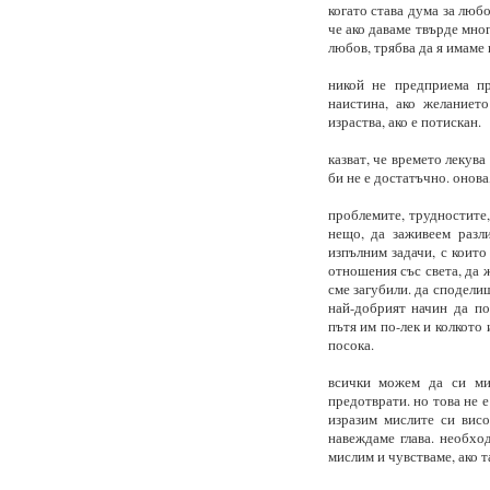
когато става дума за любо
че ако даваме твърде мног
любов, трябва да я имаме 
никой не предприема пр
наистина, ако желаниет
израства, ако е потискан.
казват, че времето лекув
би не е достатъчно. онова
проблемите, трудностите,
нещо, да заживеем разл
изпълним задачи, с които
отношения със света, да 
сме загубили. да сподели
най-добрият начин да по
пътя им по-лек и колкото 
посока.
всички можем да си ми
предотврати. но това не 
изразим мислите си висо
навеждаме глава. необхо
мислим и чувстваме, ако т