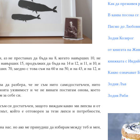
Как да преживея р
В каква посока се
Писмо до Любовни
Зодия Козирог
от книгата на Живо
, аз не престанах да бъда на 8, когато навърших 10, не
книжката с Индий
 навърших 15, продължих да бъда на 14 и 12, и 11, и 10, и
рших 70, заедно с това съм на 60 и на 50, и на 43, и на 12, и
Какво означават 
Зодия Лъв
ва да разбера, че не съм нито самодостатъчен, нито
воята уязвимост и че не винаги постигам онова, което
 за себе си.
Зодия Риби
е съм си достатъчен, защото виждам какво ми липсва и от
екът, който е отговорен за тези липси и потребности,
 на нас. но ако ме принудиш да избирам между теб и мен,