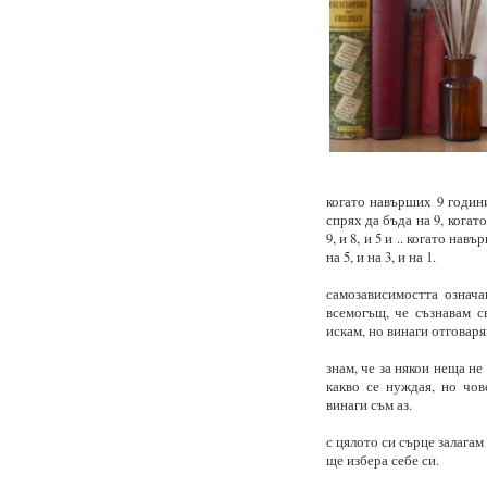
когато навърших 9 години
спрях да бъда на 9, когато
9, и 8, и 5 и .. когато навъ
на 5, и на 3, и на 1.
самозависимостта означа
всемогъщ, че съзнавам с
искам, но винаги отговарям
знам, че за някои неща н
какво се нуждая, но чов
винаги съм аз.
с цялото си сърце залагам
ще избера себе си.