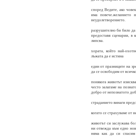
според Ведите, ако човек
има повече.желанието 
неудолетворението.
разрушително би било да 
предоставя сценарии, в 
липсва.
хората, който най-охотн
лъжата да е истина
един от празниците на зр
да се освободим от всичко
понякога животът изисква
често залагаме на познат
добро от непознатото доб
страданието винаги предс
когато се страхуваме от н
животът си заслужава бол
ни отвежда към едно нов
няма как да си спасим 