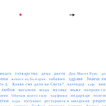
готварство
видео
деца
диети
Дон Мигел Руис
до
ени
здраве
Знаеш ли 
забавно
жените на България
Какво сме дали на Света?
кни
календар
би Д.
кафе
любов
мъже
мода
музика
магазини
направи си
подаръци
вини
полез
Обичам моето тяло
парфюми
итчи
рецеп
пътуване
ресторанти и заведения
пури
София
стихове
х
снимки
филми
тестове