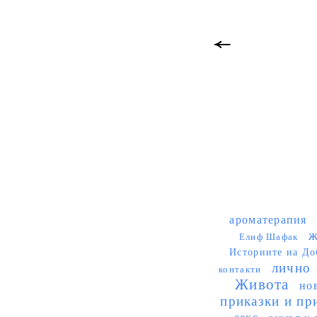
ароматерапия
ж
Елиф Шафак
Историите на До
лично
контакти
Живота
но
приказки и пр
секс