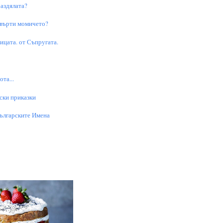
аздялата?
 върти момичето?
цата. от Съпругата.
та...
ски приказки
Българските Имена