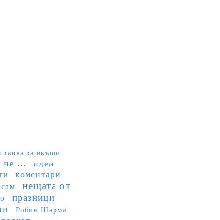
ставка за вкъщи
че ...
идеи
коментари
ги
нещата от
 сам
празници
но
ти
Робин Шарма
ороскоп