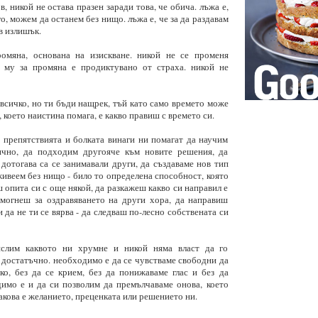
в, никой не остава празен заради това, че обича. лъжа е,
о, можем да останем без нищо. лъжа е, че за да раздавам
в излишък.
омяна, основана на изискване. никой не се променя
о му за промяна е продиктувано от страха. никой не
а всичко, но ти бъди нащрек, тъй като само времето може
, което наистина помага, е какво правиш с времето си.
 препятствията и болката винаги ни помагат да научим
ично, да подходим другояче към новите решения, да
 дотогава са се занимавали други, да създаваме нов тип
живеем без нищо - било то определена способност, която
ш опита си с още някой, да разкажеш какво си направил е
могнеш за оздравяването на други хора, да направиш
и да не ти се вярва - да следваш по-лесно собствената си
слим каквото ни хрумне и никой няма власт да го
е достатъчно. необходимо е да се чувстваме свободни да
ко, без да се крием, без да понижаваме глас и без да
димо е и да си позволим да премълчаваме онова, което
акова е желанието, преценката или решението ни.