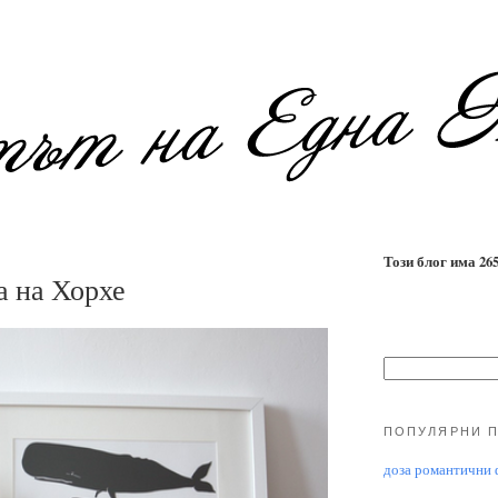
Този блог има 2655
а на Хорхе
ПОПУЛЯРНИ 
доза романтични ф