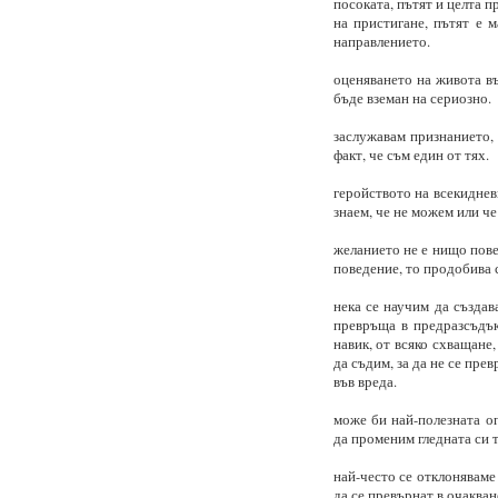
посоката, пътят и целта п
на пристигане, пътят е м
направлението.
оценяването на живота въ
бъде вземан на сериозно.
заслужавам признанието,
факт, че съм един от тях.
геройството на всекидневи
знаем, че не можем или че
желанието не е нищо повеч
поведение, то продобива с
нека се научим да създав
превръща в предразсъдък,
навик, от всяко схващане,
да съдим, за да не се пре
във вреда.
може би най-полезната оп
да променим гледната си т
най-често се отклоняваме
да се превърнат в очакван