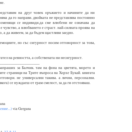
не.
представим на друг човек оръжието и начините да ни
 няма да го направи. двойката не представлява постоянно
роменящи се индивиди.да сме влюбени не означава да
е чувство, а влюбването е страст. най-силната проява на
о, а да живеем, за да бъдем щастливи заедно.
емоциите, но със сигурност носим отговорност за това,
ател на ревността, а собствената ни несигурност.
_______________________
запраших за Балчик. там на фона на цветята, морето и
те страници на Трите въпроса на Хорхе Букай. книгата
тговори. не универсални такива. а лични, персонални.
якога) се нуждаеш от грам смелост, за да ги отстояваш.
ana
ние...)
viа Gergana
НА
27.8.11