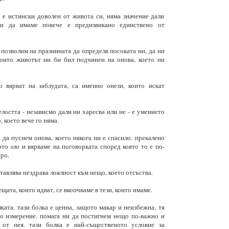
 е истински доволен от живота си, няма значение дали
ни да имаме повече е предизвикано единствено от
позволим на празнината да определя посоката ни, да ни
които животът ни би бил подчинен на онова, което ни
о вярват на заблудата, са именно онези, които искат
елостта - независмо дали ни харесва или не - е умението
, което вече го няма.
 да пуснем онова, което някога ни е спасило. прекалено
ото зло и вярваме на поговорката според която то е по-
ро.
тавлява нездрава лоялност към нещо, което отсъства.
ещата, които идват, се вкопчваме в тези, които имаме.
ката. тази болка е ценна, защото макар и неизбежна, тя
о измерение. помага ни да постигнем нещо по-важно и
от нея. тази болка е най-същественото условие за