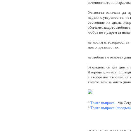
веченостното ни израства
близостта означава да 
нарани с увереността, че
състояние на двама неп
обичаме, защото любовта 
любов не е умрем за няког
не носим отговорност за 
което правим с тях.
не любовта е основен двиг
________________________
откраднах си два дни и 
Двореца дочетох последни
е съобразно търсене на о
твоите. тези за които (пон
*
Трите въпроса...
via Gerg
*
Трите въпроса (продълже
POSTED BY NATHALIE