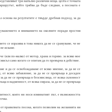
редставляват три напълно различни неща. целта е точката
аршрутът, който трябва да бъде следван, а посоката е
з основа на резултатите е твърде дребнав подход, за да
 уважението и вниманието на околните поради простия
ето се изразява в това никога да не се срамуваме, че не
 не искаме.
е (или по-малко) от мотор, храна и гориво. за всяко мое
мисъл само когато се опитам да го превърна в действие.
аме и да се освобождаваме от всяко мнение, за да не се
 от всяко забавление, за да не се превръща в досаден
 за да не се превръща в безсмислица, от всяка склонност
връща в надменност, от всяка омраза, за да не се превръща
итност, която ни носи изминатият път, е възможността
очка.
 от правилната посока, когато позволим на желанията ни
е.