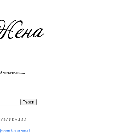
 читатели......
ПУБЛИКАЦИИ
илми (пета част)