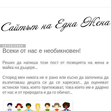
10/20/2009
Всеки от нас е необикновен!
Реших да напиша този пост от позицията на жена и
майка на дъщеря...
Според мен никога не е рано или късно да започнеш да
възпитаваш децата си да се харесват... да оценяват
истински това, което притежават, това което им е дадено
от нас и от природата и да го обичат...