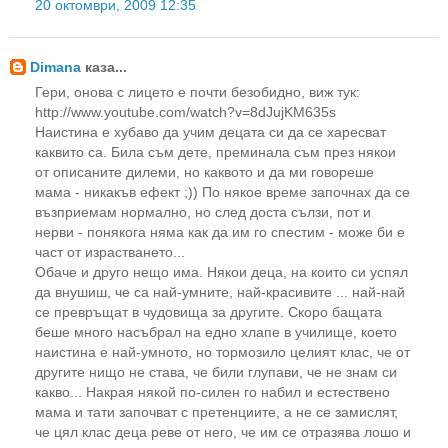
20 октомври, 2009 12:35
Dimana
каза...
Гери, онова с лицето е почти безобидно, виж тук:
http://www.youtube.com/watch?v=8dJujKM635s
Наистина е хубаво да учим децата си да се харесват
каквито са. Била съм дете, преминала съм през някои
от описаните дилеми, но каквото и да ми говореше
мама - никакъв ефект ;)) По някое време започнах да се
възприемам нормално, но след доста сълзи, пот и
нерви - понякога няма как да им го спестим - може би е
част от израстването...
Обаче и друго нещо има. Някои деца, на които си успял
да внушиш, че са най-умните, най-красивите ... най-най
се превръщат в чудовища за другите. Скоро бащата
беше много насъбрал на едно хлапе в училище, което
наистина е най-умното, но тормозило целият клас, че от
другите нищо не става, че били глупави, че не знам си
какво... Накрая някой по-силен го набил и естествено
мама и тати започват с претенциите, а не се замислят,
че цял клас деца реве от него, че им се отразява лошо и