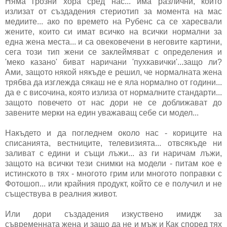
Няма грозни хора сред нас... има различни, които
излизат от създадения стериотип за момента на мас
медиите... ако по времето на Рубенс са се харесвали
жените, които си имат всичко на всички нормални за
една жена места... и са овековечени в неговите картини,
сега този тип жени се заклеймяват с определения и
'меко казано' биват наричани 'пухкавички'...защо ли?
Ами, защото някой някъде е решил, че нормалната жена
трябва да изглежда сякаш не е яла нормално от години...
да е с височина, която излиза от нормалните стандарти...
защото повечето от нас дори не се доближават до
завените мерки на един уважаващ себе си модел...
Накъдето и да погледнем около нас - кориците на
списанията, вестниците, телевизията... отвсякъде ни
заливат с едини и същи лъжи... аз ги наричам лъжи,
защото на всички тези снимки на модели - питам кое е
истинското в тях - многото грим или многото поправки с
Фотошоп... или крайния продукт, който се е получил и не
съществува в реалния живот.
Или дори създадения изкуствено имидж за
съвременната жена и защо да не и мъж и Как според тях