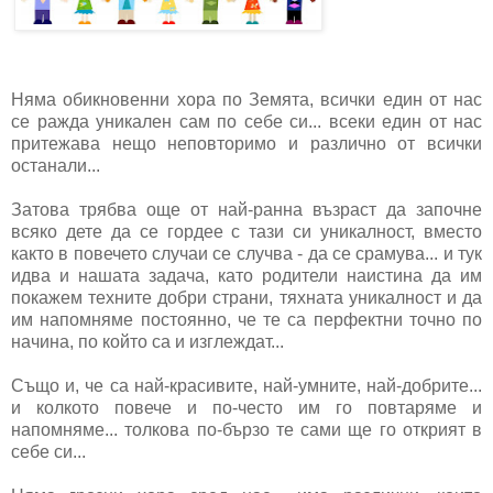
Няма обикновенни хора по Земята, всички един от нас
се ражда уникален сам по себе си... всеки един от нас
притежава нещо неповторимо и различно от всички
останали...
Затова трябва още от най-ранна възраст да започне
всяко дете да се гордее с тази си уникалност, вместо
както в повечето случаи се случва - да се срамува... и тук
идва и нашата задача, като родители наистина да им
покажем техните добри страни, тяхната уникалност и да
им напомняме постоянно, че те са перфектни точно по
начина, по който са и изглеждат...
Също и, че са най-красивите, най-умните, най-добрите...
и колкото повече и по-често им го повтаряме и
напомняме... толкова по-бързо те сами ще го открият в
себе си...