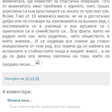
момичетата, ще помислят за пластична операция. 75%
от момичетата имат проблеми с яденето, пият, пушат,
агресивни са към връстниците си, когато се чувстват зле.
Всяко 7-мо от 10 момичета мисли, че не е достатъчно
добро или не отговаря на изискванията за външен вид, с
постиженията си в училище и във връзките си с
приятелите си и семейството си... Все факти, които не
радват нито нас, като родители... нито обществото, в
което живеем... И се надявам все повече да стават
инициативите от този род, все повече да се набляга на
истинските и стойностните неща в нашият живот... а не
да се дава все зелена светлина на това, което се
продава лесно...
Georgina
на
20.10.09
4 коментара:
Dimana
каза...
Този коментар бе премахнат от автора.