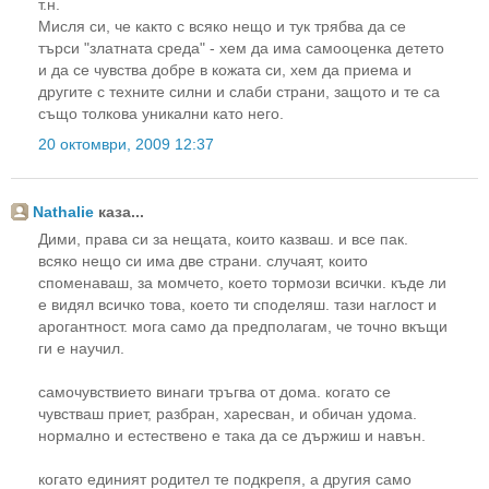
т.н.
Мисля си, че както с всяко нещо и тук трябва да се
търси "златната среда" - хем да има самооценка детето
и да се чувства добре в кожата си, хем да приема и
другите с техните силни и слаби страни, защото и те са
също толкова уникални като него.
20 октомври, 2009 12:37
Nathalie
каза...
Дими, права си за нещата, които казваш. и все пак.
всяко нещо си има две страни. случаят, които
споменаваш, за момчето, което тормози всички. къде ли
е видял всичко това, което ти споделяш. тази наглост и
арогантност. мога само да предполагам, че точно вкъщи
ги е научил.
самочувствието винаги тръгва от дома. когато се
чувстваш приет, разбран, харесван, и обичан удома.
нормално и естествено е така да се държиш и навън.
когато единият родител те подкрепя, а другия само