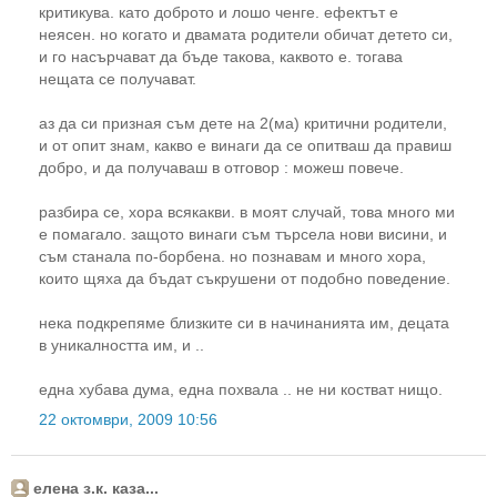
критикува. като доброто и лошо ченге. ефектът е
неясен. но когато и двамата родители обичат детето си,
и го насърчават да бъде такова, каквото е. тогава
нещата се получават.
аз да си призная съм дете на 2(ма) критични родители,
и от опит знам, какво е винаги да се опитваш да правиш
добро, и да получаваш в отговор : можеш повече.
разбира се, хора всякакви. в моят случай, това много ми
е помагало. защото винаги съм търсела нови висини, и
съм станала по-борбена. но познавам и много хора,
които щяха да бъдат съкрушени от подобно поведение.
нека подкрепяме близките си в начинанията им, децата
в уникалността им, и ..
една хубава дума, една похвала .. не ни костват нищо.
22 октомври, 2009 10:56
елена з.к. каза...