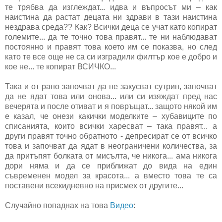
те трябва да изглеждат... идва и въпросът ми – как
наистина да растат децата ни здрави в тази наистина
нездрава среда?? Как? Всички деца се учат като копират
големите... да те точно това правят... те ни наблюдават
постоянно и правят това което им се показва, но след
като те все още не са си изградили филтър кое е добро и
кое не... те копират ВСИЧКО...
Така и от рано започват да не закусват сутрин, започват
да не ядат това или онова... или си изяждат пред нас
вечерята и после отиват и я повръщат... защото някой им
е казал, че онези какички моделките – хубавиците по
списанията, които всички харесват – така правят... а
други правят точно обратното - депресират се от всичко
това и започват да ядат в неограничени количества, за
да притъпят болката от мисълта, че никога... ама никога
дори няма и да се приближат до вида на един
съвременен модел за красота... а вместо това те са
поставени всекидневно на присмех от другите...
Случайно попаднах на това
Видео
: