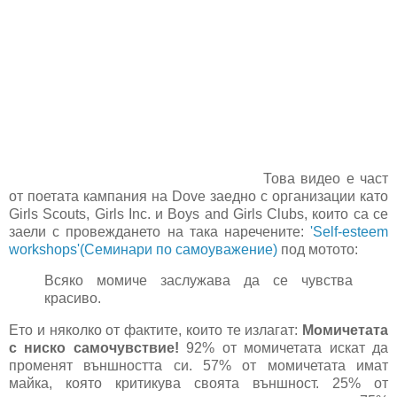
Това видео е част
от поетата кампания на Dove заедно с организации като
Girls Scouts, Girls Inc. и Boys and Girls Clubs, които са се
заели с провеждането на така наречените:
'Self-esteem
workshops'(Семинари по самоуважение)
под мотото:
Всяко момиче заслужава да се чувства
красиво.
Ето и няколко от фактите, които те излагат:
Момичетата
с ниско самочувствие!
92% от момичетата искат да
променят външността си. 57% от момичетата имат
майка, която критикува своята външност. 25% от