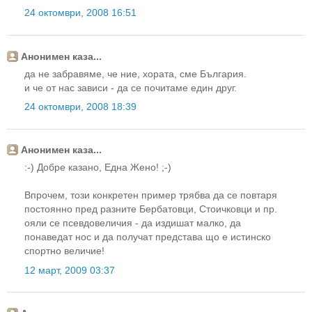
24 октомври, 2008 16:51
Анонимен каза...
да не забравяме, че ние, хората, сме България.
и че от нас зависи - да се почитаме един друг.
24 октомври, 2008 18:39
Анонимен каза...
:-) Добре казано, Една Жено! ;-)
Впрочем, този конкретен пример трябва да се повтаря
постоянно пред разните Бербатовци, Стоичковци и пр.
ояли се псевдовеличия - да издишат малко, да
понаведат нос и да получат представа що е истинско
спортно величие!
12 март, 2009 03:37