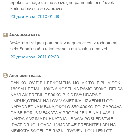
Spokoino moge da mu se izdigne pametnik toi e 4ovek
koitone biva da se zabravia!
23 декември, 2010 01:39
Анонимен каза...
Ve4e ima izdignat pametnik v negova chest v rodnoto mu
selo Sennik sa6to takai rodnata mu kashta e muzei....
26 декември, 2011 02:33
Анонимен каза...
DAN KOLOV E BIL FENOMENALNO IAK TOI E BIL VISOK
180SM.I TEJAL 110KG A NOSEL NA RAMO 350KG. RELSA
NA VLAK PREBIL E 500KG BIK S DVA UDARA S
UMRUK,OTIHAL NA LOV V AMERIKA I IZVEDNUJ GO
NAPADA EDNA ME4KA,OKOLO 350-400KG.TOI ZAPO4VA
DA SE BORI S ME4KATA V PRODALJENIE NA 1 4AS. I
NAKRAIA VZIMA PUHKATA IA UBIVA V POSLEDSTVIE
IDVAT DRUGI LOVDJI I VIJDAT 4E PREDNITE LAPI NA
ME4KATA SA CELITE RAZKURVAVENI I OJULENI OT