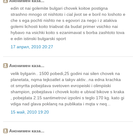
Анонимен каза...
edin ot nai golemite bulgari chovek koitoe postigna
strashno mnogo ot nishtoto i cial jivot se e boril no loshoto e
che s ega pochti nishto ne s egovori za nego i z atakiva
golemi lichosti koito triabvat da budat primer vsichko nai
hybavo na vsichki koito s ezanimavat s borba zashtoto tova
e edin istinski bulgarski sport
17 април, 2010 20:27
Анонимен каза...
velik bylgarin.. 1500 pobedi,25 godini nai silen chovek na
planetata, nqma tejkoatlet a takyv aktiv...na edna krachka
ot smyrtta pobejdava svetoven evropeiski i olimpiiski
shampion, pobejdava i chovek koito e ubival bikove s kraka
, pobejdata 2.15 santimetrovi izpolini s teglo 170 kg. kato gi
vdiga nad glava poklanq na publikata i mqta v neq...
15 май, 2010 19:20
Анонимен каза...