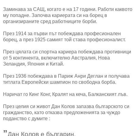
Заминава за САЩ, когато е на 17 години. Работи каквото
му попадне. Започва кариерата си на борец в
организираните сред работниците борби.
През 1914 за първи път побеждава професионален
борец, а през 1925 самият той става професионалист.
През цялата си спортна кариера побеждава противници
от 5 континента, включително Австралия, Нова
Зеландия, Япония и Китай.
През 1936 побеждава в Париж Анри Деглан и получава
титлата Европейски шампион по свободна борба.
Наричат го Кинг Конг, Кралят на кеча, Балканският лъв.
През целия си живот Дан Колов запазва българското си
гражданство, като отказва предложенията за чуждо
поданство с думите :
”
Дан Колов е българин.