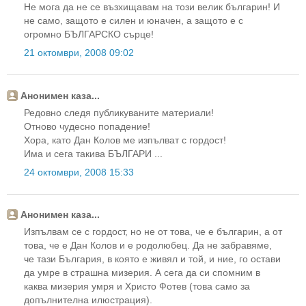
Не мога да не се възхищавам на този велик българин! И
не само, защото е силен и юначен, а защото е с
огромно БЪЛГАРСКО сърце!
21 октомври, 2008 09:02
Анонимен каза...
Редовно следя публикуваните материали!
Отново чудесно попадение!
Хора, като Дан Колов ме изпълват с гордост!
Има и сега такива БЪЛГАРИ ...
24 октомври, 2008 15:33
Анонимен каза...
Изпълвам се с гордост, но не от това, че е българин, а от
това, че е Дан Колов и е родолюбец. Да не забравяме,
че тази България, в която е живял и той, и ние, го остави
да умре в страшна мизерия. А сега да си спомним в
каква мизерия умря и Христо Фотев (това само за
допълнителна илюстрация).