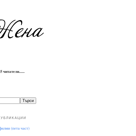
 читатели......
ПУБЛИКАЦИИ
илми (пета част)