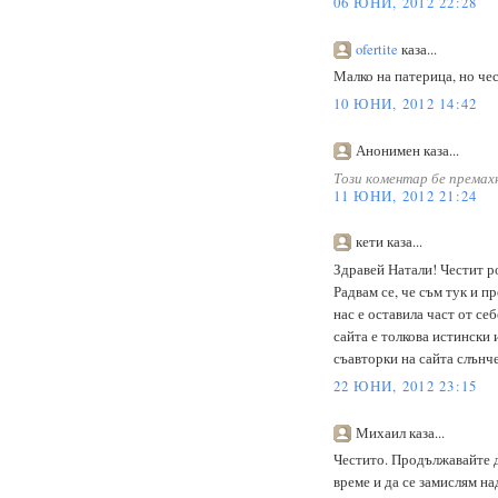
06 ЮНИ, 2012 22:28
ofertite
каза...
Малко на патерица, но чес
10 ЮНИ, 2012 14:42
Анонимен каза...
Този коментар бе премах
11 ЮНИ, 2012 21:24
кети каза...
Здравей Натали! Честит р
Радвам се, че съм тук и п
нас е оставила част от себ
сайта е толкова истински
съавторки на сайта слънч
22 ЮНИ, 2012 23:15
Михаил каза...
Честито. Продължавайте д
време и да се замислям на