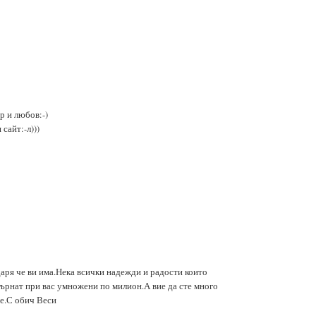
р и любов:-)
сайт:-л)))
аря че ви има.Нека всички надежди и радости които
върнат при вас умножени по милион.А вие да сте много
те.С обич Веси