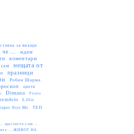
ставка за вкъщи
че ...
идеи
коментари
ги
нещата от
 сам
празници
но
ти
Робин Шарма
ороскоп
цветя
Dimana
e
Fiorre
rem4eto
Lillie
Super Size Me
TED
...
щастието.com ...
ите ...
ЖИВОТ НА