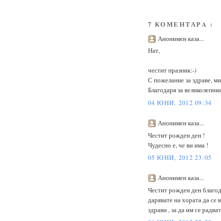
7 КОМЕНТАРA :
Анонимен каза...
Нат,
честит празник:-)
С пожелание за здраве, ми
Благодаря за великолепния 
04 ЮНИ, 2012 09:34
Анонимен каза...
Честит рожден ден !
Чудесно е, че ви има !
05 ЮНИ, 2012 23:05
Анонимен каза...
Честит рожден ден благод
дарявате на хората да се 
здрави , за да им се радва