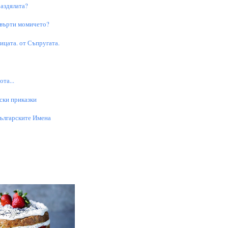
аздялата?
 върти момичето?
цата. от Съпругата.
та...
ски приказки
Българските Имена