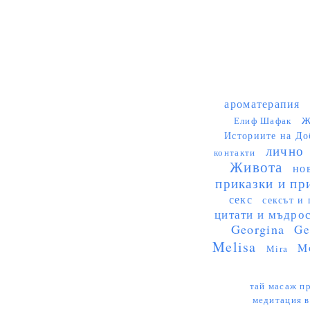
ароматерапия
ж
Елиф Шафак
Историите на До
лично
контакти
Живота
но
приказки и пр
секс
сексът и 
цитати и мъдро
Georgina
Ge
Melisa
M
Mira
тай масаж пр
медитация в