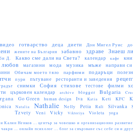
готварство
видео
деца
диети
Дон Мигел Руис
до
ени
здраве
Знаеш ли 
забавно
жените на България
Какво сме дали на Света?
кни
календар
би Д.
кафе
любов
мъже
мода
музика
магазини
направи си
подаръци
вини
полез
Обичам моето тяло
парфюми
итчи
рецеп
пътуване
ресторанти и заведения
пури
София
стихове
х
снимки
филми
тестове
градът
Bulgaria
сти
църковен календар
blogger
archive
Cru
rgana
Go Green
Iva
K
Keti
KFC
human design
Katia
Nathalie
onica
Petia
Silvanka
Nelly
Rali
Natalia
Tzvety
Vicky
Veni
Violeta
yoga
Viktoriya
и Калин Ненков ...
център за човешко и организационно развитие
 чакри ...
онлайн психолог ...
блог за свързване със себе си и друг