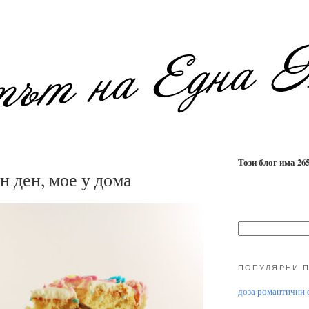
Този блог има 2655
н ден, мое у дома
ПОПУЛЯРНИ 
доза романтични ф