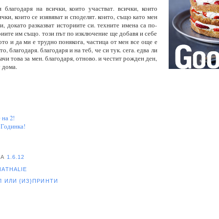
 благодаря на всички, които участват. всички, които
ички, които се изявяват и споделят. които, също като мен
си, докато разказват историите си. техните имена са по-
ориите им също. този път по изключение ще добавя и себе
ото и да ми е трудно понякога, частица от мен все още е
то, благодаря. благодаря и на теб, че си тук. сега. едва ли
чи това за мен. благодаря, отново. и честит рожден ден,
у дома.
на 2!
 Годинка!
НА
1.6.12
NATHALIE
ЕЛ
ИЛИ {ИЗ}ПРИНТИ