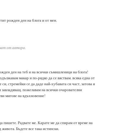
тит рожден ден на блога и от мен.
нат от автора.
ожден ден на теб и на всички съмишленици на блога!
родължавам макар и по-рядко да се вяствам. всяка една от
е си, стремейки се да даде най-хубавата си част, затова и
 и завладяващ. пожелавам на всички очарователни
еви мигове на вдъхновение!
а пишете. Радвате ме. Карате ме да спирам от време на
д живота. Бъдете все така истински.