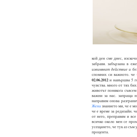
кой ден сме днес, изскоч
забравя. забързана в еж
извиняват действие и бе
спомних си важното. че 
02.06.2012
и навършва 5 г
чувства. много от тях би
животът понякога съвсем 
важни за нас. запраща 
направим онова разгранич
Жена
знанието ми, че е мое
че е време за редизайн. ч
от него, преправям и все
всичко около мен се пром
усещането, че тук аз съм 
процента.