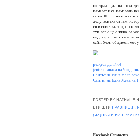
по традиция на този ден
помагат и са помагали. вс
са на 101 процента себе 
долу. всички са там. ист
си в списъка. защото колк
тук. все още е жива. за кое
подозираш колко много зна
сайт, блог, общност, мое 
рожден ден No4
jenite станаха на 3 години.
Сайтът на Една Жена вече 
Сайтът на Една Жена на 1
POSTED BY NATHALIE
ЕТИКЕТИ
ПРАЗНИЦИ
,
{ИЗ}ПРАТИ НА ПРИЯТ
Facebook Comments