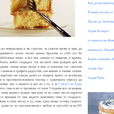
Как да преживея р
В каква посока се
Писмо до Любовни
Зодия Козирог
от книгата на Живо
и из невиделица и ме стресна. за съвсем малко и щях да
книжката с Индий
колко често чуваш другите (и себе си) да
едневието.
здействие така.
и все пак. хванах се навреме, в крачка.
Какво означават 
блога, който създадох 'уж на шега' има рожден ден на
одини. онова нещо вътре в мен се изпълни със смесени
Зодия Лъв
х сложила в графата радостни, ала имаше и такива тъжни.
нарочно ни тласка далеч от нещата, които са истински
Зодия Риби
ни в противоположната посока с едничката умисъл да
ение, кое е нашето и кое не е то.
а за
Сайтът на Една
то, така и не се променя. от поне 3 години все си казвам,
е нова визия е нужна. мислено (и не само) местя парчета
 се връщам от там, където започвам. така, го създадох.
еня, в това число и аз, само едно нещо остава същото.
у дома си. че съм изпълнена с любов. и съм себе си на 101