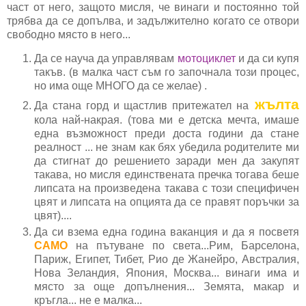
част от него, защото мисля, че винаги и постоянно той
трябва да се допълва, и задължително когато се отвори
свободно място в него...
Да се науча да управлявам
мотоциклет
и да си купя
такъв. (в малка част съм го започнала този процес,
но има още МНОГО да се желае) .
жълта
Да стана горд и щастлив притежател на
кола най-накрая. (това ми е детска мечта, имаше
една възможност преди доста години да стане
реалност ... не знам как бях убедила родителите ми
да стигнат до решението заради мен да закупят
такава, но мисля единствената пречка тогава беше
липсата на произведена такава с този специфичен
цвят и липсата на опцията да се правят поръчки за
цвят)....
Да си взема една година ваканция и да я посветя
САМО
на пътуване по света...Рим, Барселона,
Париж, Египет, Тибет, Рио де Жанейро, Австралия,
Нова Зеландия, Япония, Москва... винаги има и
място за още допълнения... Земята, макар и
кръгла... не е малка...