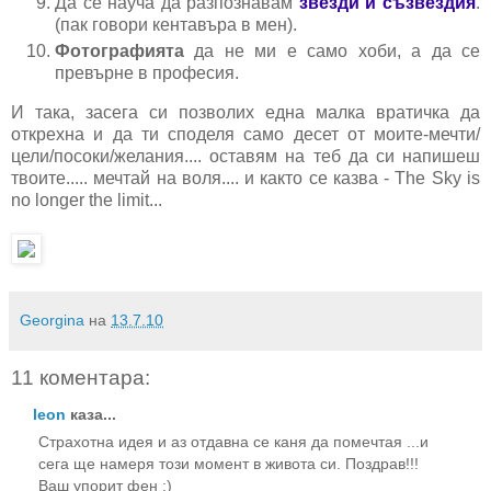
Да се науча да разпознавам
звезди и съзвездия
.
(пак говори кентавъра в мен).
Фотографията
да не ми е само хоби, а да се
превърне в професия.
И така, засега си позволих една малка вратичка да
открехна и да ти споделя само десет от моите-мечти/
цели/посоки/желания.... оставям на теб да си напишеш
твоите..... мечтай на воля.... и както се казва - The Sky is
no longer the limit...
Georgina
на
13.7.10
11 коментара:
leon
каза...
Страхотна идея и аз отдавна се каня да помечтая ...и
сега ще намеря този момент в живота си. Поздрав!!!
Ваш упорит фен :)