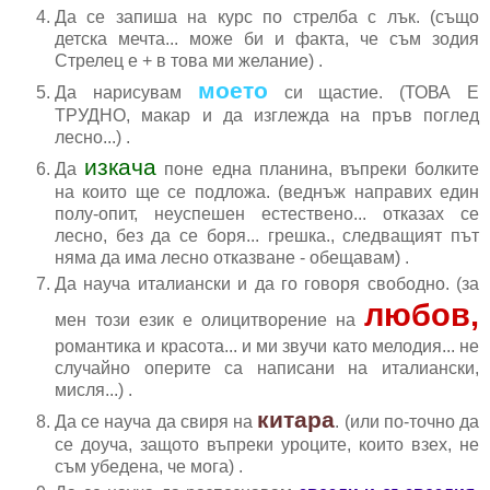
Да се запиша на курс по стрелба с лък. (също
детска мечта... може би и факта, че съм зодия
Стрелец е + в това ми желание) .
моето
Да нарисувам
си щастие. (ТОВА Е
ТРУДНО, макар и да изглежда на пръв поглед
лесно...) .
изкача
Да
поне една планина, въпреки болките
на които ще се подложа. (веднъж направих един
полу-опит, неуспешен естествено... отказах се
лесно, без да се боря... грешка., следващият път
няма да има лесно отказване - обещавам) .
Да науча италиански и да го говоря свободно. (за
любов,
мен този език е олицитворение на
романтика и красота... и ми звучи като мелодия... не
случайно оперите са написани на италиански,
мисля...) .
китара
Да се науча да свиря на
. (или по-точно да
се доуча, защото въпреки уроците, които взех, не
съм убедена, че мога) .