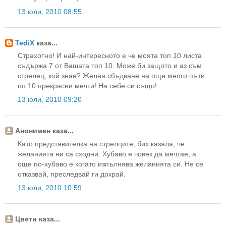
13 юли, 2010 08:55
TediX
каза...
Страхотно! И най-интересното е че моята топ 10 листа
съдържа 7 от Вашата топ 10. Може би защото и аз съм
стрелец, кой знае? Желая сбъдване на още много пъти
по 10 прекрасни мечти! На себе си също!
13 юли, 2010 09:20
Анонимен каза...
Като представителка на стрелците, бих казала, че
желанията ни са сходни. Хубаво е човек да мечтае, а
още по-хубаво е когато изпълнява желанията си. Не се
отказвай, преследвай ги докрай.
13 юли, 2010 10:59
Цвети каза...