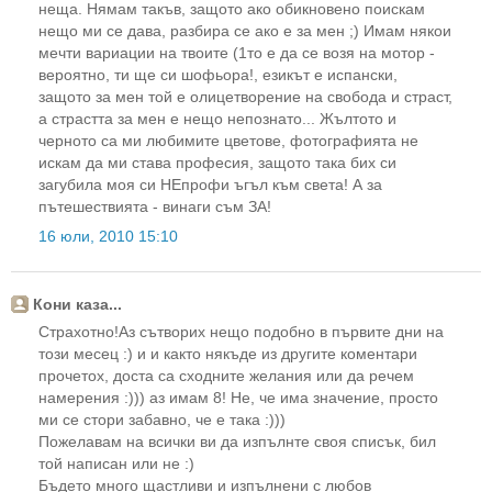
неща. Нямам такъв, защото ако обикновено поискам
нещо ми се дава, разбира се ако е за мен ;) Имам някои
мечти вариации на твоите (1то е да се возя на мотор -
вероятно, ти ще си шофьора!, езикът е испански,
защото за мен той е олицетворение на свобода и страст,
а страстта за мен е нещо непознато... Жълтото и
черното са ми любимите цветове, фотографията не
искам да ми става професия, защото така бих си
загубила моя си НЕпрофи ъгъл към света! А за
пътешествията - винаги съм ЗА!
16 юли, 2010 15:10
Кони каза...
Страхотно!Аз сътворих нещо подобно в първите дни на
този месец :) и и както някъде из другите коментари
прочетох, доста са сходните желания или да речем
намерения :))) аз имам 8! Не, че има значение, просто
ми се стори забавно, че е така :)))
Пожелавам на всички ви да изпълнте своя списък, бил
той написан или не :)
Бъдето много щастливи и изпълнени с любов