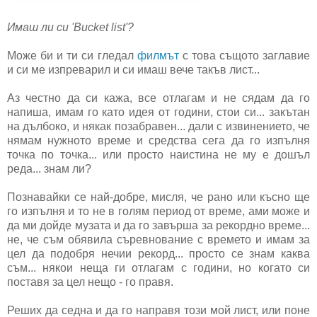
Имаш ли си 'Bucket list'?
Може би и ти си гледал
филмът
с това същото заглавие
и си ме изпреварил и си имаш вече такъв лист...
Аз честно да си кажа, все отлагам и не сядам да го
напиша, имам го като идея от години, стои си... закътан
на дълбоко, и някак позабравен... дали с извинението, че
нямам нужното време и средства сега да го изпълня
точка по точка... или просто наистина не му е дошъл
реда... знам ли?
Познавайки се най-добре, мисля, че рано или късно ще
го изпълня и то не в голям период от време, ами може и
да ми дойде музата и да го завърша за рекордно време...
не, че съм обявила съревнование с времето и имам за
цел да подобря нечии рекорд... просто се знам каква
съм... някои неща ги отлагам с години, но когато си
поставя за цел нещо - го правя.
Реших да седна и да го направя този мой лист, или поне