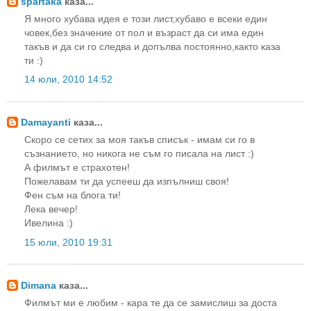
spartaka
каза...
Я много хубава идея е този лист,хубаво е всеки един
човек,без значение от пол и възраст да си има един
такъв и да си го следва и допълва постоянно,както каза
ти :)
14 юли, 2010 14:52
Damayanti
каза...
Скоро се сетих за моя такъв списък - имам си го в
съзнанието, но никога не съм го писала на лист :)
А филмът е страхотен!
Пожелавам ти да успееш да изпълниш своя!
Фен съм на блога ти!
Лека вечер!
Ивелина :)
15 юли, 2010 19:31
Dimana
каза...
Филмът ми е любим - кара те да се замислиш за доста