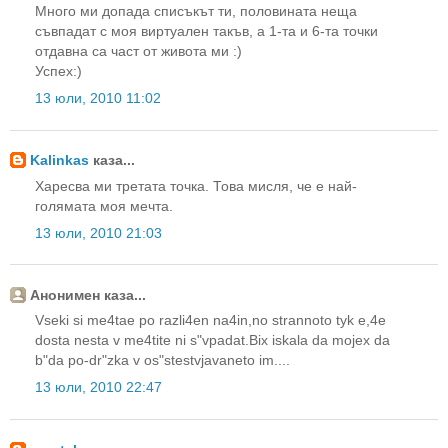
Много ми допада списъкът ти, половината неща
съвпадат с моя виртуален такъв, а 1-та и 6-та точки
отдавна са част от живота ми :)
Успех:)
13 юли, 2010 11:02
Kalinkas
каза...
Харесва ми третата точка. Това мисля, че е най-
голямата моя мечта.
13 юли, 2010 21:03
Анонимен каза...
Vseki si me4tae po razli4en na4in,no strannoto tyk e,4e
dosta nesta v me4tite ni s"vpadat.Bix iskala da mojex da
b"da po-dr"zka v os"stestvjavaneto im....
13 юли, 2010 22:47