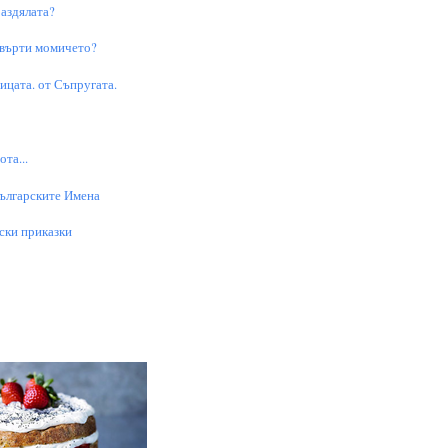
аздялата?
 върти момичето?
цата. от Съпругата.
та...
Българските Имена
ски приказки