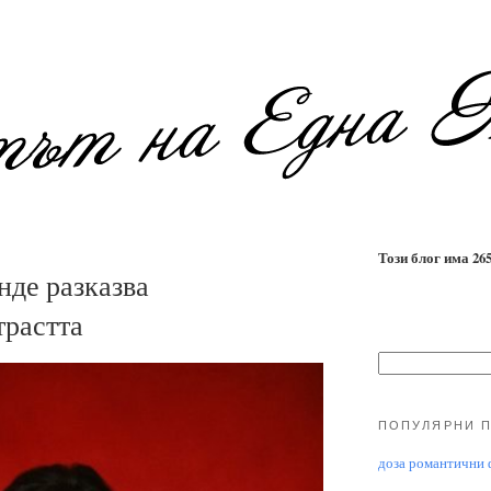
Този блог има 2655
де разказва
трастта
ПОПУЛЯРНИ 
доза романтични ф