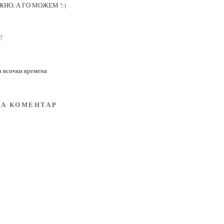
НО, А ГО МОЖЕМ !:)
7
а всички времена
А КОМЕНТАР