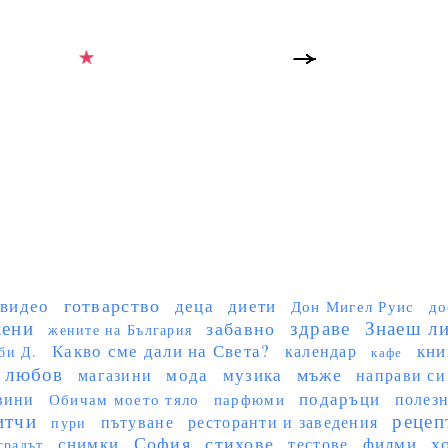
готварство
видео
деца
диети
Дон Мигел Руис
до
ени
здраве
Знаеш ли 
забавно
жените на България
Какво сме дали на Света?
кни
календар
би Д.
кафе
любов
мъже
мода
музика
магазини
направи си
подаръци
вини
полез
Обичам моето тяло
парфюми
итчи
рецеп
пътуване
ресторанти и заведения
пури
София
стихове
х
снимки
филми
тестове
градът