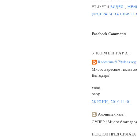
ЕТИКЕТИ
ВИДЕО
,
ЖЕ
{ИЗ}ПРАТИ НА ПРИЯТ
Facebook Comments
3 КОМЕНТАРA :
Radostina // 79ideas.org
Много харесвам такива же
Благодаря!
хохо,
рару
28 ЮНИ, 2010 11:01
Анонимен каза...
СУПЕР ! Много благодаря,
ПОКЛОН ПРЕД СИЛАТА 