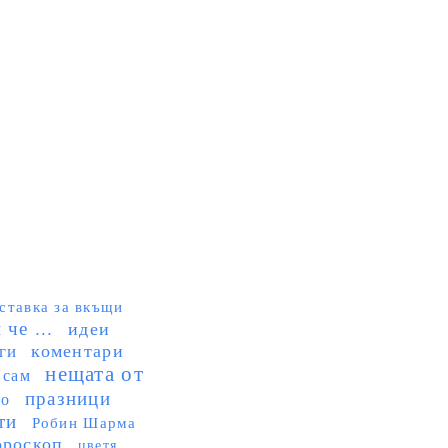
ставка за вкъщи
че ...
идеи
коментари
ги
нещата от
 сам
празници
но
ти
Робин Шарма
ороскоп
цветя