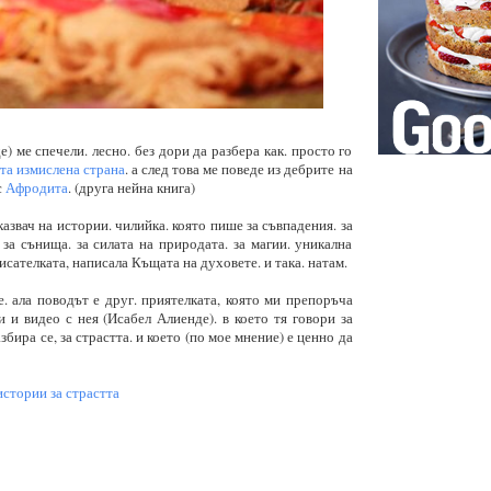
) ме спечели. лесно. без дори да разбера как. просто го
та измислена страна
. а след това ме поведе из дебрите на
с
Афродита
. (друга нейна книга)
казвач на истории. чилийка. която пише за съвпадения. за
 за сънища. за силата на природата. за магии. уникална
исателката, написала Къщата на духовете. и така. натам.
. ала поводът е друг. приятелката, която ми препоръча
и и видео с нея (Исабел Алиенде). в което тя говори за
збира се, за страстта. и което (по мое мнение) е ценно да
истории за страстта