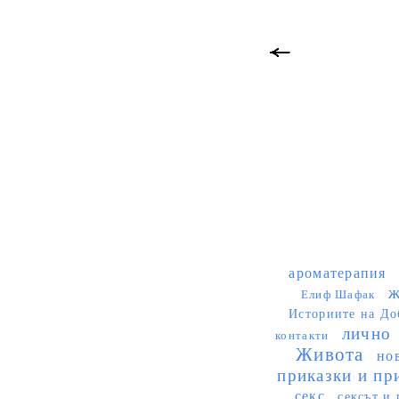
ароматерапия
ж
Елиф Шафак
Историите на До
лично
контакти
Живота
но
приказки и пр
секс
сексът и 