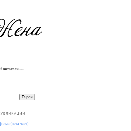
 читатели......
ПУБЛИКАЦИИ
илми (пета част)