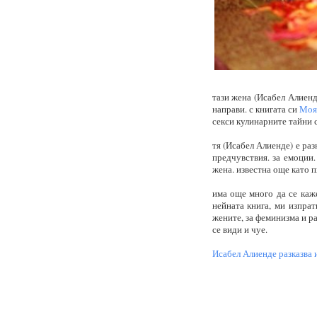
тази жена (Исабел Алиенде
направи. с книгата си
Моя
секси кулинарните тайни 
тя (Исабел Алиенде) е раз
предчувствия. за емоции.
жена. известна още като п
има още много да се каже
нейната книга, ми изпрат
жените, за феминизма и ра
се види и чуе.
Исабел Алиенде разказва 