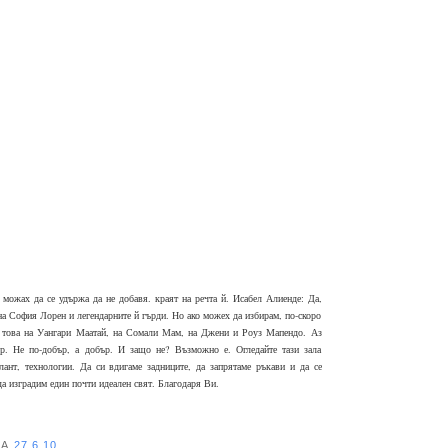
 можах да се удържа да не добавя. краят на речта й. Исабел Алиенде: Да,
на София Лорен и легендарните й гърди. Но ако можех да избирам, по-скоро
о това на Уангари Маатай, на Сомали Мам, на Джени и Роуз Мапендо. Аз
ър. Не по-добър, а добър. И защо не? Възможно е. Огледайте тази зала
алант, технологии. Да си вдигаме задниците, да запрятаме ръкави и да се
а да изградим един почти идеален свят. Благодаря Ви.
НА
27.6.10