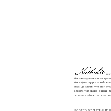
и не
бих искала да имам дългите крака 
бих избрала сърцето на войн кат
искам да направя този свят доб
всичкото това знание, енергия, т
захванем за работа - със страст, з
POSTED BY NATHALIE