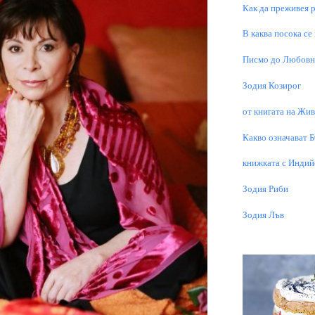
Как да преживея р
В каква посока се
Писмо до Любовни
Зодия Козирог
от книгата на Живо
Какво означават 
книжката с Индий
Зодия Риби
Зодия Лъв