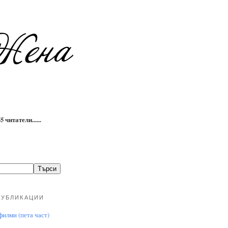
 читатели......
ПУБЛИКАЦИИ
илми (пета част)