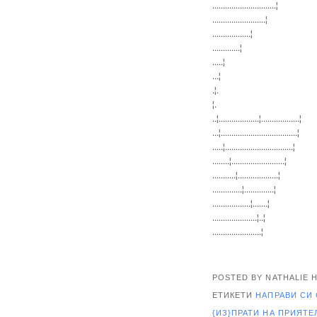
..............................¦
.........................¦
..................¦
.............¦
.....¦
...¦
.¦.
¦.
..¦...................¦..................¦
...¦....................................¦
.....¦................................¦
........¦.........................¦
...........¦...................¦
..............¦..............¦
..................¦.......¦
.....................¦..¦
.......................¦
POSTED BY NATHALIE
ЕТИКЕТИ
НАПРАВИ СИ
{ИЗ}ПРАТИ НА ПРИЯТ