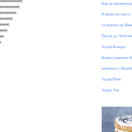
##############¦
Как да преживея р
#############¦
###########¦
В каква посока се
#########¦
#######¦
от книгата на Живо
######¦
Писмо до Любовни
###¦
#¦
Зодия Козирог
Какво означават 
книжката с Индий
Зодия Риби
Зодия Лъв