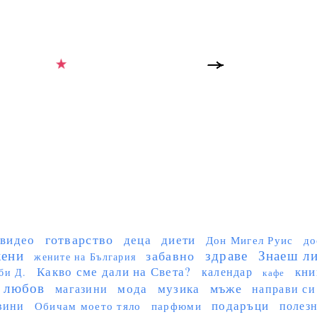
готварство
видео
деца
диети
Дон Мигел Руис
до
ени
здраве
Знаеш ли 
забавно
жените на България
Какво сме дали на Света?
кни
календар
би Д.
кафе
любов
мъже
мода
музика
магазини
направи си
подаръци
вини
полез
Обичам моето тяло
парфюми