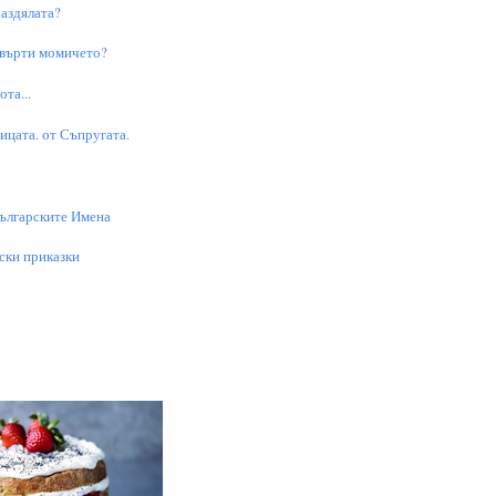
аздялата?
 върти момичето?
та...
цата. от Съпругата.
Българските Имена
ски приказки