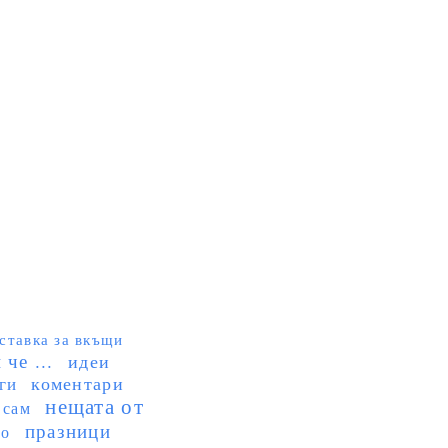
ставка за вкъщи
че ...
идеи
коментари
ги
нещата от
 сам
празници
но