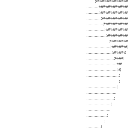
...........¦#################
..............¦###############
................¦##############
..................¦#############
....................¦############
......................¦###########
........................¦###########
...........................¦##########
.............................¦#########¦
...............................¦#######¦
.................................¦#####¦
...................................¦###¦
.....................................¦#¦
.......................................¦
.......................................¦
.....................................¦
...................................¦
.................................¦
..............................¦
............................¦
.........................¦
......................¦
..................¦