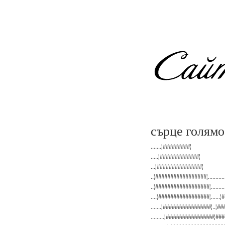
сърце голямо.
.......¦#########¦
.....¦#############¦
...¦###############¦
..¦#################¦.............
..¦##################¦........
....¦#################¦......
.......¦################¦..¦#
.........¦################¦#