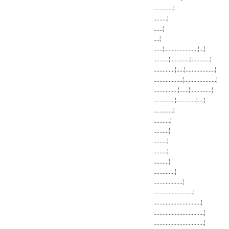
.............¦
.........¦
......¦
....¦
......¦......................¦...¦
..........¦.............¦............¦
..............¦.....¦...................¦
...................¦.....................¦
................¦......¦..............¦
..............¦.............¦....¦
.............¦
...........¦
..........¦
.........¦
.........¦
..........¦
..............¦
...................¦
..........................¦
...............................¦
.................................¦
.................................¦