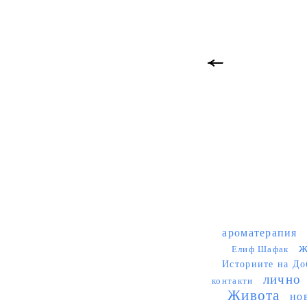
ароматерапия
ж
Елиф Шафак
Историите на До
лично
контакти
Живота
но