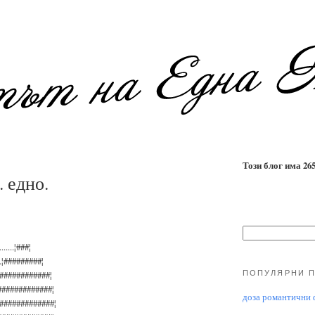
Този блог има 2655
 едно.
.....¦###¦
..¦#########¦
ПОПУЛЯРНИ 
¦#############¦
##############¦
доза романтични ф
###############¦