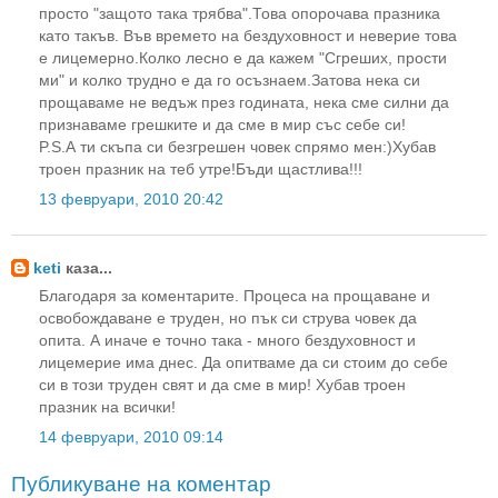
просто "защото така трябва".Това опорочава празника
като такъв. Във времето на бездуховност и неверие това
е лицемерно.Колко лесно е да кажем "Сгреших, прости
ми" и колко трудно е да го осъзнаем.Затова нека си
прощаваме не ведъж през годината, нека сме силни да
признаваме грешките и да сме в мир със себе си!
P.S.А ти скъпа си безгрешен човек спрямо мен:)Хубав
троен празник на теб утре!Бъди щастлива!!!
13 февруари, 2010 20:42
keti
каза...
Благодаря за коментарите. Процеса на прощаване и
освобождаване е труден, но пък си струва човек да
опита. А иначе е точно така - много бездуховност и
лицемерие има днес. Да опитваме да си стоим до себе
си в този труден свят и да сме в мир! Хубав троен
празник на всички!
14 февруари, 2010 09:14
Публикуване на коментар