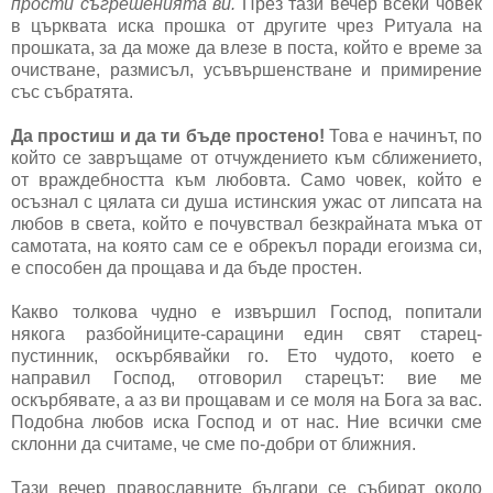
прости съгрешенията ви.
През тази вечер всеки човек
в църквата иска прошка от другите чрез Ритуала на
прошката, за да може да влезе в поста, който е време за
очистване, размисъл, усъвършенстване и примирение
със събратята.
Да простиш и да ти бъде простено!
Това е начинът, по
който се завръщаме от отчуждението към сближението,
от враждебността към любовта. Само човек, който е
осъзнал с цялата си душа истинския ужас от липсата на
любов в света, който е почувствал безкрайната мъка от
самотата, на която сам се е обрекъл поради егоизма си,
е способен да прощава и да бъде простен.
Какво толкова чудно е извършил Господ, попитали
някога разбойниците-сарацини един свят старец-
пустинник, оскърбявайки го. Ето чудото, което е
направил Господ, отговорил старецът: вие ме
оскърбявате, а аз ви прощавам и се моля на Бога за вас.
Подобна любов иска Господ и от нас. Ние всички сме
склонни да считаме, че сме по-добри от ближния.
Тази вечер православните българи се събират около