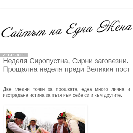
2/13/2010
Неделя Сиропустна, Сирни заговезни.
Прощална неделя преди Великия пост
Две гледни точки за прошката, една много лична и
изстрадана истина за пътя към себе си и към другите.