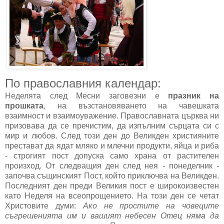
По православния календар:
Неделята след Месни заговезни е
празник на
прошката
, на възстановяването на чавешката
взаимност и взаимоуважение. Православната църква ни
призовава да се пречистим, да изпълним сърцата си с
мир и любов. След този ден до Великден християните
престават да ядат мляко и млечни продукти, яйца и риба
- строгият пост допуска само храна от растителен
произход. От следващия ден след нея - понеделник -
започва същинският Пост, който приключва на Великден.
Последният ден преди Великия пост е широкоизвестен
като Неделя на всеопрощението. На този ден се четат
Христовите думи:
Ако не простите на човеците
съгрешенията им и вашият небесен Отец няма да