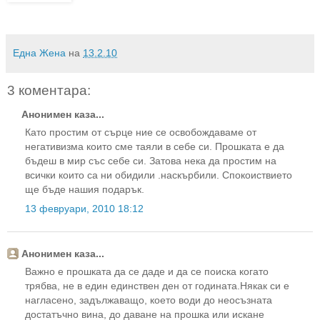
Една Жена
на
13.2.10
3 коментара:
Анонимен каза...
Като простим от сърце ние се освобождаваме от
негативизма които сме таяли в себе си. Прошката е да
бъдеш в мир със себе си. Затова нека да простим на
всички които са ни обидили .наскърбили. Спокоиствието
ще бъде нашия подарък.
13 февруари, 2010 18:12
Анонимен каза...
Важно е прошката да се даде и да се поиска когато
трябва, не в един единствен ден от годината.Някак си е
нагласено, задължаващо, което води до неосъзната
достатъчно вина, до даване на прошка или искане