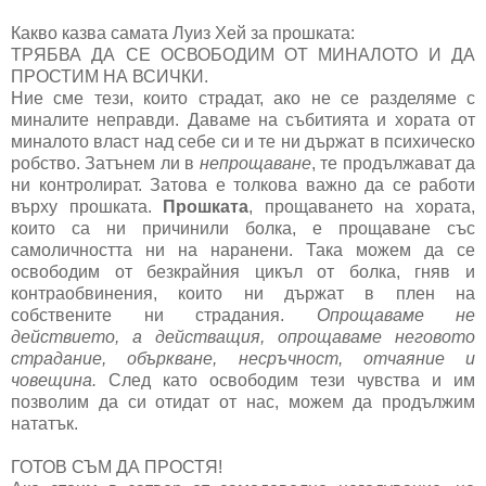
Какво казва самата Луиз Хей за прошката:
ТРЯБВА ДА СЕ ОСВОБОДИМ ОТ МИНАЛОТО И ДА
ПРОСТИМ НА ВСИЧКИ.
Ние сме тези, които страдат, ако не се разделяме с
миналите неправди. Даваме на събитията и хората от
миналото власт над себе си и те ни държат в психическо
робство. Затънем ли в
непрощаване
, те продължават да
ни контролират. Затова е толкова важно да се работи
върху прошката.
Прошката
, прощаването на хората,
които са ни причинили болка, е прощаване със
самоличността ни на наранени. Така можем да се
освободим от безкрайния цикъл от болка, гняв и
контраобвинения, които ни държат в плен на
собствените ни страдания.
Опрощаваме не
действието, а действащия, опрощаваме неговото
страдание, объркване, несръчност, отчаяние и
човещина.
След като освободим тези чувства и им
позволим да си отидат от нас, можем да продължим
нататък.
ГОТОВ СЪМ ДА ПРОСТЯ!