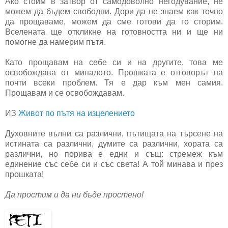
Ако стоим в затвор от самодоволно негодувание, не
можем да бъдем свободни. Дори да не знаем как точно
да прощаваме, можем да сме готови да го сторим.
Вселената ще откликне на готовността ни и ще ни
помогне да намерим пътя.
Като прощавам на себе си и на другите, това ме
освобождава от миналото. Прошката е отговорът на
почти всеки проблем. Тя е дар към мен самия.
Прощавам и се освобождавам.
ИЗ
Живот по пътя на изцелението
Духовните вълни са различни, пътищата на търсене на
истината са различни, думите са различни, хората са
различни, но порива е едни и същ: стремеж към
единение със себе си и със света! А той минава и през
прошката!
Да простим и да ни бъде простено!