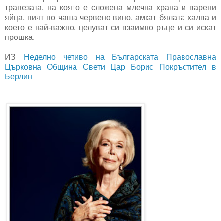
трапезата, на която е сложена млечна храна и варени
яйца, пият по чаша червено вино, амкат бялата халва и
което е най-важно, целуват си взаимно ръце и си искат
прошка.
ИЗ
Неделно четиво на Българската Православна
Църковна Община Свети Цар Борис Покръстител в
Берлин