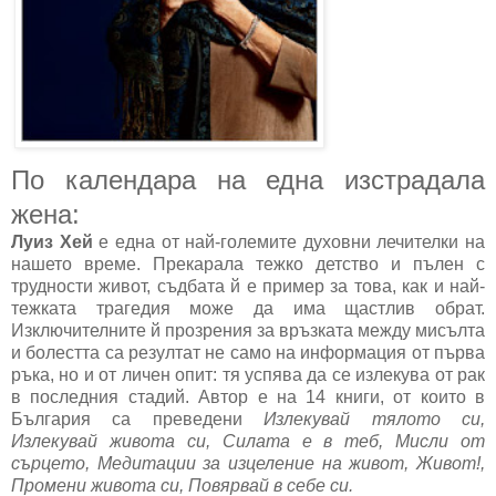
По календарa на една изстрадала
жена:
Луиз Хей
е една от най-големите духовни лечителки на
нашето време. Прекарала тежко детство и пълен с
трудности живот, съдбата й е пример за това, как и най-
тежката трагедия може да има щастлив обрат.
Изключителните й прозрения за връзката между мисълта
и болестта са резултат не само на информация от първа
ръка, но и от личен опит: тя успява да се излекува от рак
в последния стадий. Автор е на 14 книги, от които в
България са преведени
Излекувай тялото си,
Излекувай живота си, Силата е в теб, Мисли от
сърцето, Медитации за изцеление на живот, Живот!,
Промени живота си, Повярвай в себе си.