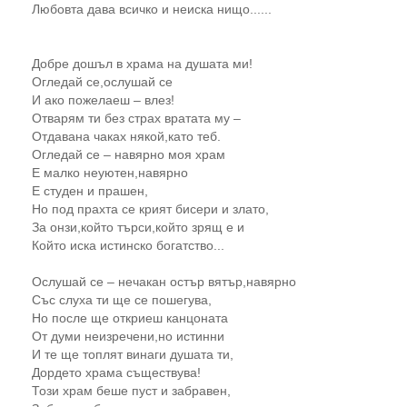
Любовта дава всичко и неиска нищо......
Добре дошъл в храма на душата ми!
Огледай се,ослушай се
И ако пожелаеш – влез!
Отварям ти без страх вратата му –
Отдавана чаках някой,като теб.
Огледай се – навярно моя храм
Е малко неуютен,навярно
Е студен и прашен,
Но под прахта се крият бисери и злато,
За онзи,който търси,който зрящ е и
Който иска истинско богатство...
Ослушай се – нечакан остър вятър,навярно
Със слуха ти ще се пошегува,
Но после ще откриеш канцоната
От думи неизречени,но истинни
И те ще топлят винаги душата ти,
Дордето храма съществува!
Този храм беше пуст и забравен,