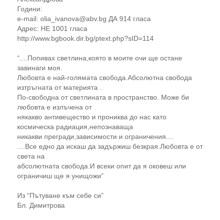
Години:
e-mail: olia_ivanova@abv.bg ДА 914 гласа
Адрес: НЕ 1001 гласа
http://www.bgbook.dir.bg/ptext.php?sID=114
“....Попивах светлина,която в моите очи ще остане
завинаги моя.
Любовта е най-голямата свобода.Абсолютна свобода
изтръгната от материята .
По-свободна от светлината в пространство. Може би
любовта е излъчена от
някакво антивещество и прониква до нас като
космическа радиация,непознаваща
никакви прегради,зависимости и ограничения....
....Все едно да искаш да задържиш безкрая.Любовта е от
света на
абсолютната свобода.И всеки опит да я оковеш или
ограничиш ще я унищожи”
Из “Пътуване към себе си”
Бл. Димитрова