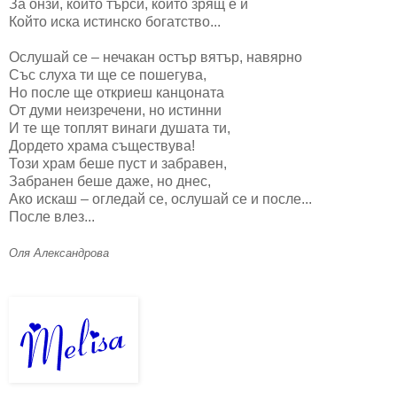
За онзи, който търси, който зрящ е и
Който иска истинско богатство...
Ослушай се – нечакан остър вятър, навярно
Със слуха ти ще се пошегува,
Но после ще откриеш канцоната
От думи неизречени, но истинни
И те ще топлят винаги душата ти,
Дордето храма съществува!
Този храм беше пуст и забравен,
Забранен беше даже, но днес,
Ако искаш – огледай се, ослушай се и после...
После влез...
Оля Александрова