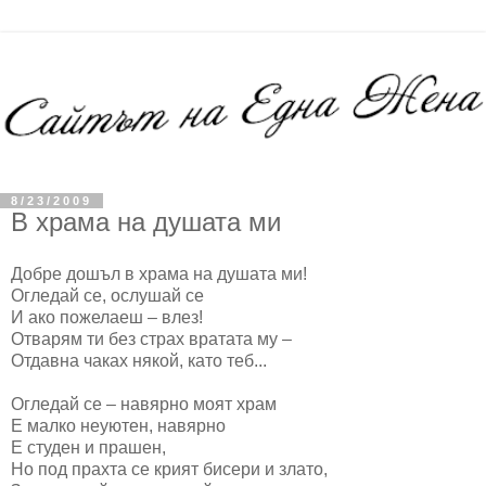
8/23/2009
В храма на душата ми
Добре дошъл в храма на душата ми!
Огледай се, ослушай се
И ако пожелаеш – влез!
Отварям ти без страх вратата му –
Отдавна чаках някой, като теб...
Огледай се – навярно моят храм
Е малко неуютен, навярно
Е студен и прашен,
Но под прахта се крият бисери и злато,