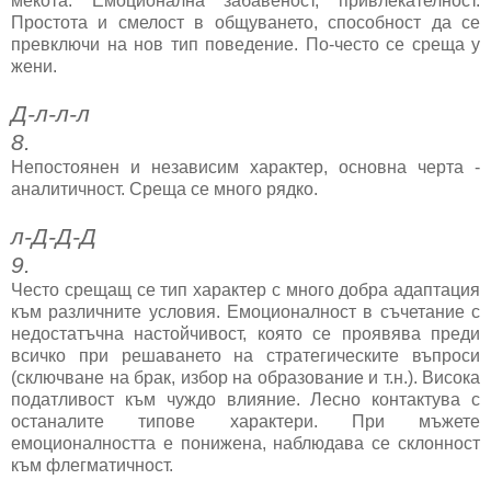
мекота. Емоционална забавеност, привлекателност.
Простота и смелост в общуването, способност да се
превключи на нов тип поведение. По-често се среща у
жени.
Д-л-л-л
8.
Непостоянен и независим характер, основна черта -
аналитичност. Среща се много рядко.
л-Д-Д-Д
9.
Често срещащ се тип характер с много добра адаптация
към различните условия. Емоционалност в съчетание с
недостатъчна настойчивост, която се проявява преди
всичко при решаването на стратегическите въпроси
(сключване на брак, избор на образование и т.н.). Висока
податливост към чуждо влияние. Лесно контактува с
останалите типове характери. При мъжете
емоционалността е понижена, наблюдава се склонност
към флегматичност.