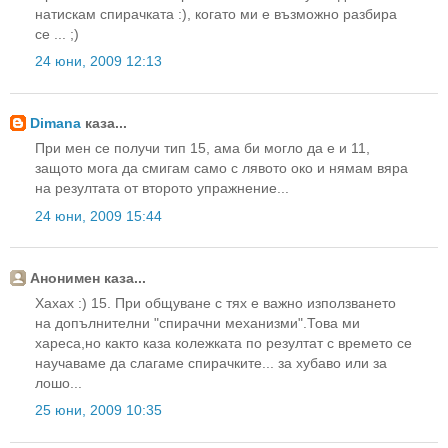
натискам спирачката :), когато ми е възможно разбира
се ... ;)
24 юни, 2009 12:13
Dimana
каза...
При мен се получи тип 15, ама би могло да е и 11,
защото мога да смигам само с лявото око и нямам вяра
на резултата от второто упражнение...
24 юни, 2009 15:44
Анонимен каза...
Xaxax :) 15. При общуване с тях е важно използването
на допълнителни "спирачни механизми".Това ми
хареса,но както каза колежката по резултат с времето се
научаваме да слагаме спирачките... за хубаво или за
лошо...
25 юни, 2009 10:35