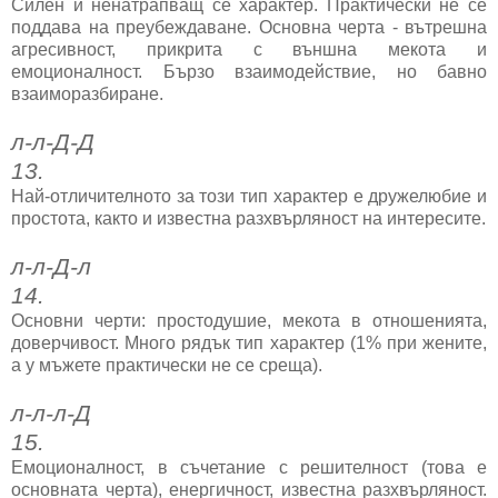
Силен и ненатрапващ се характер. Практически не се
поддава на преубеждаване. Основна черта - вътрешна
агресивност, прикрита с външна мекота и
емоционалност. Бързо взаимодействие, но бавно
взаиморазбиране.
л-л-Д-Д
13.
Най-отличителното за този тип характер е дружелюбие и
простота, както и известна разхвърляност на интересите.
л-л-Д-л
14.
Основни черти: простодушие, мекота в отношенията,
доверчивост. Много рядък тип характер (1% при жените,
а у мъжете практически не се среща).
л-л-л-Д
15.
Емоционалност, в съчетание с решителност (това е
основната черта), енергичност, известна разхвърляност.