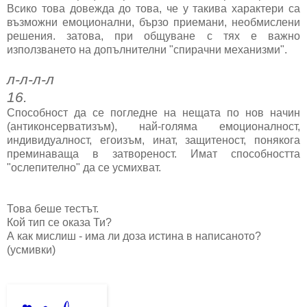
Всико това довежда до това, че у такива характери са
възможни емоционални, бързо приемани, необмислени
решения. затова, при общуване с тях е важно
използването на допълнителни "спирачни механизми".
л-л-л-л
16.
Способност да се погледне на нещата по нов начин
(антиконсерватизъм), най-голяма емоционалност,
индивидуалност, егоизъм, инат, защитеност, понякога
преминаваща в затвореност. Имат способността
"ослепително" да се усмихват.
Това беше тестът.
Кой тип се оказа Ти?
А как мислиш - има ли доза истина в написаното?
(усмивки)