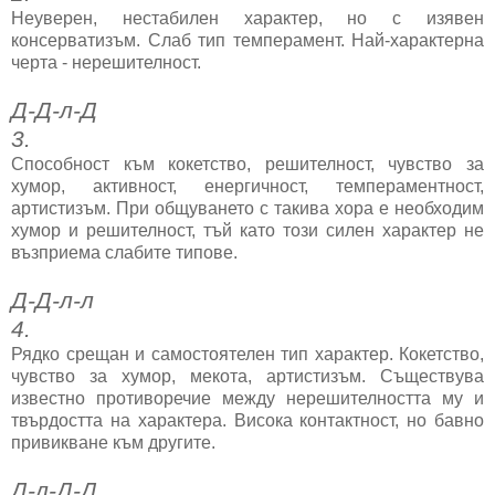
Неуверен, нестабилен характер, но с изявен
консерватизъм. Слаб тип темперамент. Най-характерна
черта - нерешителност.
Д-Д-л-Д
3.
Способност към кокетство, решителност, чувство за
хумор, активност, енергичност, темпераментност,
артистизъм. При общуването с такива хора е необходим
хумор и решителност, тъй като този силен характер не
възприема слабите типове.
Д-Д-л-л
4.
Рядко срещан и самостоятелен тип характер. Кокетство,
чувство за хумор, мекота, артистизъм. Съществува
известно противоречие между нерешителността му и
твърдостта на характера. Висока контактност, но бавно
привикване към другите.
Д-л-Д-Д