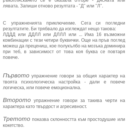
ръкопляскането се е оказала отгоре - дясната или
лявата. Запиши отново резултата - "Д" или "Л".
С упражненията приключихме. Сега си погледни
резултатите. Би трябвало да изглеждат нещо такова:
ЛДДД или ДДЛЛ или ДЛЛЛ или ... Има 16 възможни
комбинации с тези четири буквички. Още на пръв поглед
можеш да прецениш, кое полукълбо на мозъка доминира
при теб, в зависимост от това коя буква се повтаря
повече.
Първото
упражнение говори за общия характер на
твоята психологическа настройка - дали е повече
логическа, или повече емоционална.
Второто
упражнение говори за такива черти на
характера като твърдост и агресивност.
Третото
показва склонността към простодушие или
кокетство.