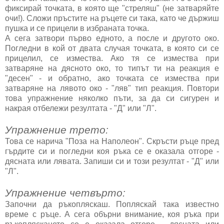
фиксирай точката, в която ще "стреляш" (не затваряйте
очи!). Сложи пръстите на ръцете си така, като че държиш
пушка и се прицели в избраната точка.
А сега затвори първо едното, а после и другото око.
Погледни в кой от двата случая точката, в която си се
прицелил, се измества. Ако тя се измества при
затваряне на дясното око, то типът ти на реакция е
"десен" - и обратно, ако точката се измества при
затваряне на лявото око - "ляв" тип реакция. Повтори
това упражнение няколко пъти, за да си сигурен и
накрая отбележи резултата - "Д" или "Л".
Упражнение трето:
Това се нарича "Поза на Наполеон". Скръсти ръце пред
гърдите си и погледни коя ръка се е оказала отгоре -
дясната или лявата. Запиши си и този резултат - "Д" или
"Л".
Упражнение четвърто:
Започни да ръкопляскаш. Попляскай така известно
време с ръце. А сега обърни внимание, коя ръка при