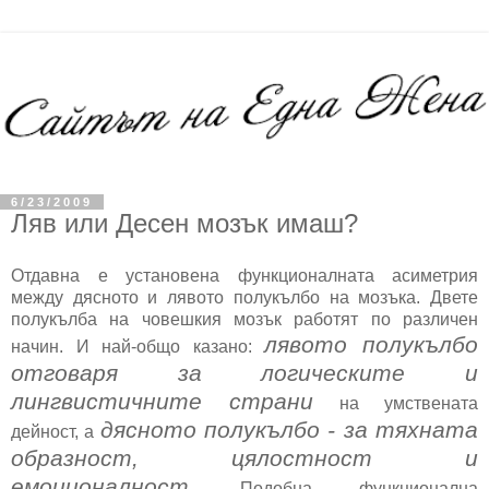
6/23/2009
Ляв или Десен мозък имаш?
Отдавна е установена функционалната асиметрия
между дясното и лявото полукълбо на мозъка. Двете
полукълба на човешкия мозък работят по различен
лявото полукълбо
начин. И най-общо казано:
отговаря за логическите и
лингвистичните страни
на умствената
дясното полукълбо - за тяхната
дейност, а
образност, цялостност и
емоционалност
. Подобна функционална