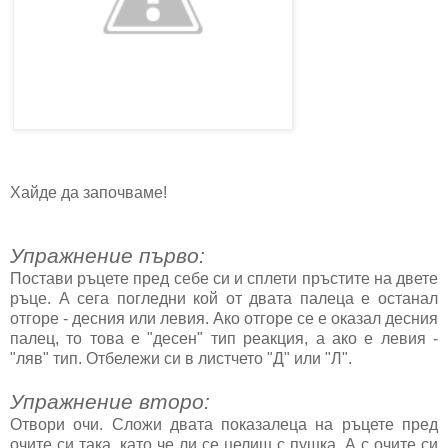
Хайде да започваме!
Упражнение първо:
Постави ръцете пред себе си и сплети пръстите на двете
ръце. А сега погледни кой от двата палеца е останал
отгоре - десния или левия. Ако отгоре се е оказал десния
палец, то това е "десен" тип реакция, а ако е левия -
"ляв" тип. Отбележи си в листчето "Д" или "Л".
Упражнение второ:
Отвори очи. Сложи двата показалеца на ръцете пред
очите си така, като че ли се целиш с пушка. А с очите си