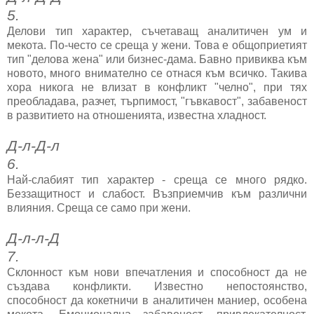
5.
Делови тип характер, съчетаващ аналитичен ум и
мекота. По-често се среща у жени. Това е общоприетият
тип "делова жена" или бизнес-дама. Бавно привиква към
новото, много внимателно се отнася към всичко. Такива
хора никога не влизат в конфликт "челно", при тях
преобладава, разчет, търпимост, "гъвкавост", забавеност
в развитието на отношенията, известна хладност.
Д-л-Д-л
6.
Най-слабият тип характер - среща се много рядко.
Беззащитност и слабост. Възприемчив към различни
влияния. Среща се само при жени.
Д-л-л-Д
7.
Склонност към нови впечатления и способност да не
създава конфликти. Известно непостоянство,
способност да кокетничи в аналитичен маниер, особена