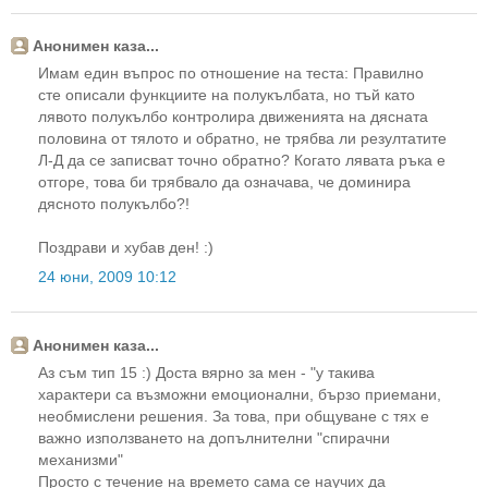
Анонимен каза...
Имам един въпрос по отношение на теста: Правилно
сте описали функциите на полукълбата, но тъй като
лявото полукълбо контролира движенията на дясната
половина от тялото и обратно, не трябва ли резултатите
Л-Д да се записват точно обратно? Когато лявата ръка е
отгоре, това би трябвало да означава, че доминира
дясното полукълбо?!
Поздрави и хубав ден! :)
24 юни, 2009 10:12
Анонимен каза...
Аз съм тип 15 :) Доста вярно за мен - "у такива
характери са възможни емоционални, бързо приемани,
необмислени решения. За това, при общуване с тях е
важно използването на допълнителни "спирачни
механизми"
Просто с течение на времето сама се научих да