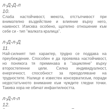
л-Д-Д-л
10.
Слаба настойчивост, мекота, отстъпчивост при
внимателно въздействие и влияние върху него,
наивност. Изисква особено, щателно отношение към
себе си - тип "малката кралица".
л-Д-л-Д
11.
Най-силният тип характер, трудно се поддава на
преубеждение. Способен е да проявява настойчивост,
но понякога тя преминава в "зацикляне" върху
второстепенни цели. Силна индивидуалност,
енергичност, способност за преодоляване на
трудностите. Налице е известен консерватизъм, поради
недостатъчното внимание към чуждите гледни точки.
Такива хора не обичат инфантилността.
л-Д-л-л
12.