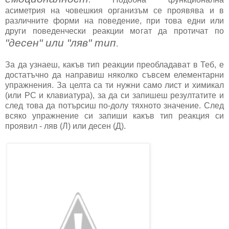
асиметрия на човешкия организъм се проявява и в
различните форми на поведение, при това едни или
други поведенчески реакции могат да протичат по
"десен" или "ляв" тип
.
За да узнаеш, какъв тип реакции преобладават в Теб, е
достатъчно да направиш няколко съвсем елементарни
упражнения. За целта са ти нужни само лист и химикал
(или РС и клавиатура), за да си запишеш резултатите и
след това да потърсиш по-долу тяхното значение. След
всяко упражнение си запиши какъв тип реакция си
проявил - ляв (Л) или десен (Д).