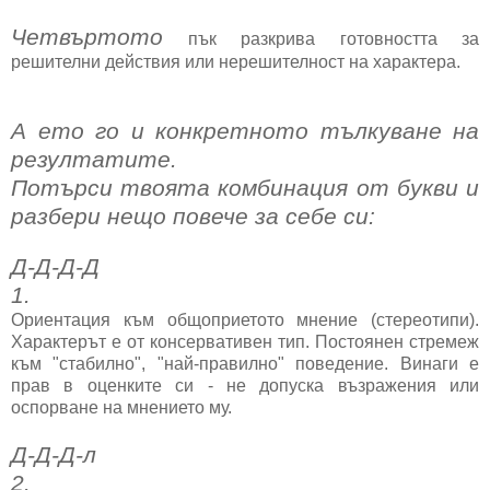
Четвъртото
пък разкрива готовността за
решителни действия или нерешителност на характера.
А ето го и конкретното тълкуване на
резултатите
.
Потърси твоята комбинация от букви и
разбери нещо повече за себе си:
Д-Д-Д-Д
1.
Ориентация към общоприетото мнение (стереотипи).
Характерът е от консервативен тип. Постоянен стремеж
към "стабилно", "най-правилно" поведение. Винаги е
прав в оценките си - не допуска възражения или
оспорване на мнението му.
Д-Д-Д-л
2.