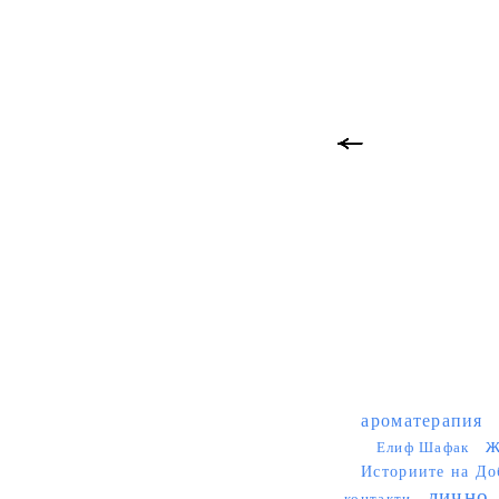
ароматерапия
ж
Елиф Шафак
Историите на До
лично
контакти