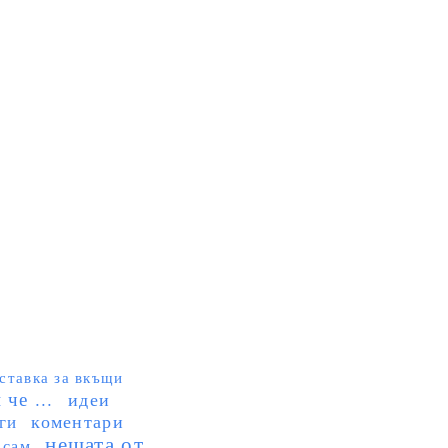
ставка за вкъщи
че ...
идеи
коментари
ги
нещата от
 сам