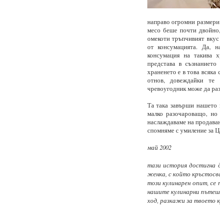
направо огромни размери 
месо беше почти двойно,
омекоти тръпчивият вкус
от консумацията. Да, н
консумация на такива х
представа в съзнанието 
храненето е в това всяка
отнов, довеждайки те
чревоугодник може да разб
Та така завърши нашето 
малко разочароващо, но 
наслаждаваме на продаван
спомняме с умиление за 
май 2002
тази история достигна 
женка, с който кръстосв
този кулинарен опит, се 
нашите кулинарни пътешес
ход, разкажи за твоето к