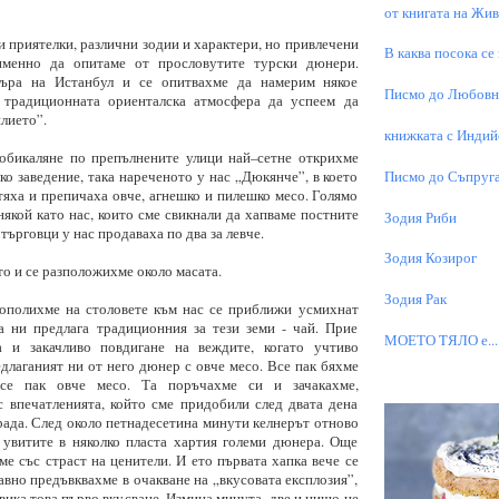
от книгата на Живо
ри приятелки, различни зодии и характери, но привлечени
В каква посока се
именно да опитаме от прословутите турски дюнери.
търа на Истанбул и се опитвахме да намерим някое
Писмо до Любовни
н традиционната ориенталска атмосфера да успеем да
лието”.
книжката с Индий
обикаляне по препълнените улици най–сетне открихме
Писмо до Съпруга
ко заведение, така нареченото у нас „Дюкянче”, в което
яха и препичаха овче, агнешко и пилешко месо. Голямо
някой като нас, които сме свикнали да хапваме постните
Зодия Риби
ърговци у нас продаваха по два за левче.
Зодия Козирог
то и се разположихме около масата.
Зодия Рак
рополихме на столовете към нас се приближи усмихнат
а ни предлага традиционния за тези земи - чай. Прие
МОЕТО TЯЛО е...
 и закачливо повдигане на веждите, когато учтиво
длаганият ни от него дюнер с овче месо. Все пак бяхме
все пак овче месо. Та поръчахме си и зачакахме,
с впечатленията, който сме придобили след двата дена
рада. След около петнадесетина минути келнерът отново
увитите в няколко пласта хартия големи дюнера. Още
ме със страст на ценители. И ето първата хапка вече се
авно предъвквахме в очакване на „вкусовата експлозия”,
вика това първо вкусване. Измина минута, две и нищо не