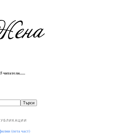
 читатели......
ПУБЛИКАЦИИ
илми (пета част)