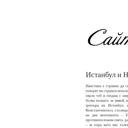
Истанбул и Н
Наистина е странно да с
говорят на странен непоз
около теб и гледаш с ши
болка познато за някой, 
центъра на Истанбул, 
Константинопол, столица
на два континента – Е
противоположни свята, ра
– за хора като нас гол