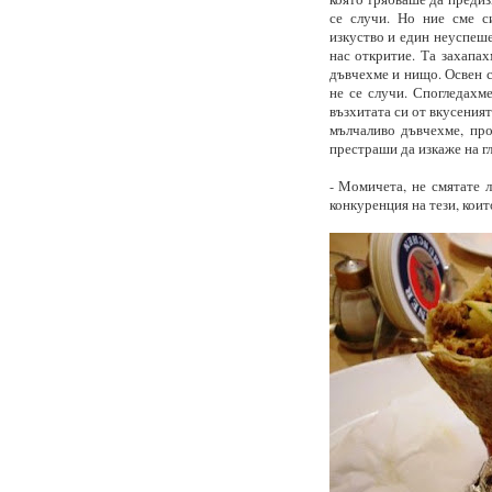
се случи. Но ние сме с
изкуство и един неуспеше
нас откритие. Та захапах
дъвчехме и нищо. Освен с
не се случи. Спогледахме
възхитата си от вкусеният
мълчаливо дъвчехме, про
престраши да изкаже на гл
- Момичета, не смятате л
конкуренция на тези, коит