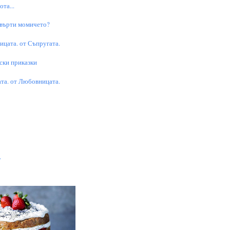
та...
 върти момичето?
цата. от Съпругата.
ски приказки
та. от Любовницата.
.