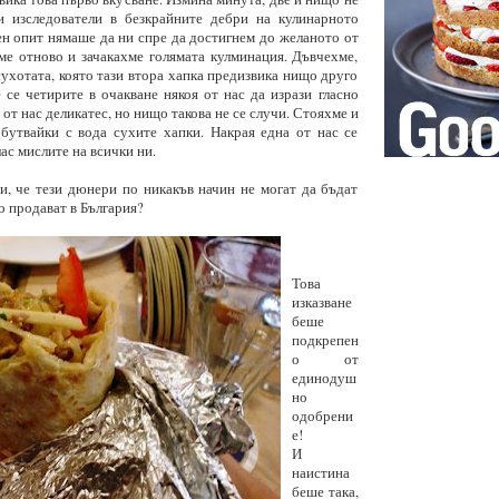
и изследователи в безкрайните дебри на кулинарното
н опит нямаше да ни спре да достигнем до желаното от
ме отново и зачакахме голямата кулминация. Дъвчехме,
ухотата, която тази втора хапка предизвика нищо друго
 се четирите в очакване някоя от нас да изрази гласно
 от нас деликатес, но нищо такова не се случи. Стояхме и
бутвайки с вода сухите хапки. Накрая една от нас се
ас мислите на всички ни.
и, че тези дюнери по никакъв начин не могат да бъдат
о продават в България?
Това
изказване
беше
подкрепен
о от
единодуш
но
одобрени
е!
И
наистина
беше така,