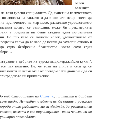
освен
големите,
на този турски специалитет. Да, наистина количеството
 но липсата на какъвто и да е сос или нещо, което да
 на препеченото на жар месо, разваляше удоволствието
аистина когато се замислиш, може би прекомерната
рани в родината ни беше създала една по-различна
ни. Но пък като се замисли човек, удоволствието от
 следваща хапка да те кара да искаш да захапеш отново и
 до едно безбрежно блаженство, което само един
ере.....
пътуване в дебрите на турската„дюнерджийска кухня",
все пак полезно. Не, че това ни спира и сега да се
ите почти на всеки ъгъл от псевдо-араби дюнери и да си
Цариградското ни приключение.
до теб благодарение на
Силвето
, приятелка и борбена
ахме заедно Истанбил. а идеята тя да опише и разкаже
породи около работата ми за gladen.bg. да разкажем за
твия, темата е все още актуална - така че ...ти си на
улинарно разследване.