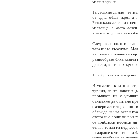
магнит кухня.
Та стояхме си ние - чети
от една обща идея, а 
Разхождахме се из цен
местенце, в което осве
вкусим от „рогът на изоби
След около половин час 
това което търсихме. Мал
на големи шишове се върт
разнообразе биха казали 
дюнери, които находчиви т
Та избрахме си заведение
В момента, когато се ст
турчин, който започна д
поръчката ни с усмивка
отказахме да опитаме пре
експериментатори, но 
обсъждайки на висок гла
екстремно обикаляне из г
се приближи носейки ни 
топли, топли ги поднесох
намираше в устата ни и б
която трябваше да предиз