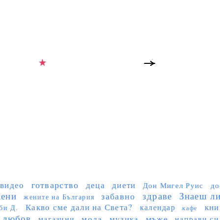
готварство
видео
деца
диети
Дон Мигел Руис
до
ени
здраве
Знаеш ли 
забавно
жените на България
Какво сме дали на Света?
кни
календар
би Д.
кафе
любов
мъже
мода
музика
магазини
направи си