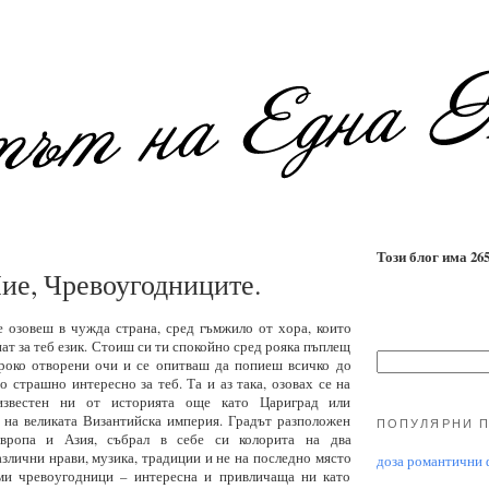
Този блог има 2655
ие, Чревоугодниците.
е озовеш в чужда страна, сред гъмжило от хора, които
нат за теб език. Стоиш си ти спокойно сред рояка пъплещ
роко отворени очи и се опитваш да попиеш всичко до
но страшно интересно за теб. Та и аз така, озовах се на
известен ни от историята още като Цариград или
 на великата Византийска империя. Градът разположен
ПОПУЛЯРНИ 
вропа и Азия, събрал в себе си колорита на два
злични нрави, музика, традиции и не на последно място
доза романтични ф
еми чревоугодници – интересна и привличаща ни като