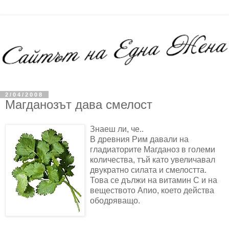
2/04/2008
Магданозът дава смелост
Знаеш ли, че..
В древния Рим давали на
гладиаторите Магданоз в големи
количества, тъй като увеличавал
двукратно силата и смелостта.
Това се дължи на витамин С и на
веществото Апио, което действа
ободряващо.