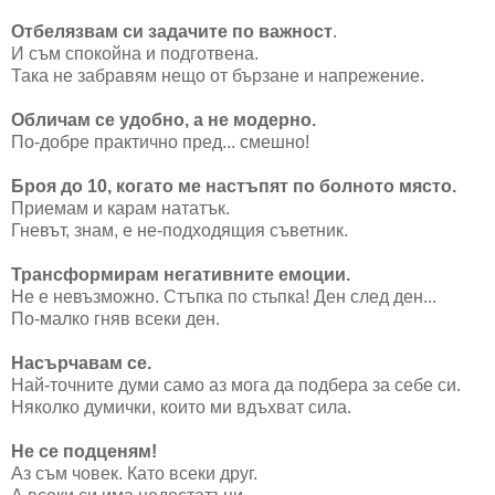
Отбелязвам си задачите по важност
.
И съм спокойна и подготвена.
Така не забравям нещо от бързане и напрежение.
Обличам се удобно, а не модерно.
По-добре практично пред... смешно!
Броя до 10, когато ме настъпят по болното място.
Приемам и карам нататък.
Гневът, знам, е не-подходящия съветник.
Трансформирам негативните емоции.
Не е невъзможно. Стъпка по стьпка! Ден след ден...
По-малко гняв всеки ден.
Насърчавам се.
Най-точните думи само аз мога да подбера за себе си.
Няколко думички, които ми вдъхват сила.
Не се подценям!
Аз съм човек. Като всеки друг.