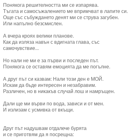
Понякога решителността ми се изпарява.
Тъгата и самосъжалението ме впримчват в лапите си.
Още със събуждането денят ми се струва загубен.
Или напълно безсмислен.
А вчера кроях велики планове.
Как да изляза навън с вдигната глава, със
самочувствие...
Но нали не ми е за първи и последен път.
Понякога се оставям емоцията да ме погълне.
А друг път си казвам: Нали този ден е МОЙ.
Искам да бъде интересен и незабравим.
Различен, но в никакъв случай лош и намръщен.
Дали ще ми върви по вода, зависи и от мен.
И излизам с усмивка от вкъщи.
Друг път надушвам отдалече бурята
и се приготвям да я посрещна: