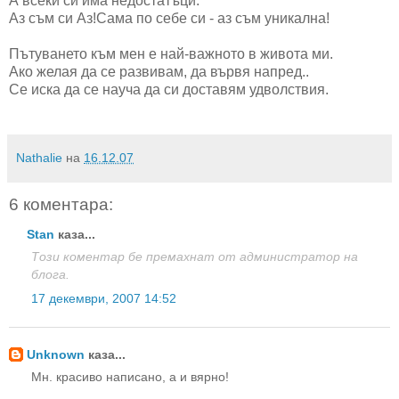
А всеки си има недостатъци.
Аз съм си Аз!Сама по себе си - аз съм уникална!
Пътуването към мен е най-важното в живота ми.
Ако желая да се развивам, да вървя напред..
Се иска да се науча да си доставям удволствия.
Nathalie
на
16.12.07
6 коментара:
Stan
каза...
Този коментар бе премахнат от администратор на
блога.
17 декември, 2007 14:52
Unknown
каза...
Мн. красиво написано, а и вярно!