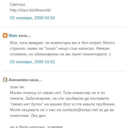
Светльо
http://slavi.biz/dnevnik/
03 ноември, 2008 04:54
Stan
каза...
Иха, сега виждам, че коментара ми е бил изтрит. Много
странно, какво ли "лошо" нещо съм написал. Нямам
спомени, но обикновенно не ми трият коментарите :)
03 ноември, 2008 10:42
Анонимен каза...
този ли:
Малко помощ от свежо.нет. Този коментар не е по
темата. Забелязахме, че сте пробвали да поставите
"свежо.нет бутон" на вашия блог и сте имали проблеми.
Моля свържете се с нас на contacts@svejo.net за да ви
помогнем. Лек ден.
не е било нарочно. усмивки.