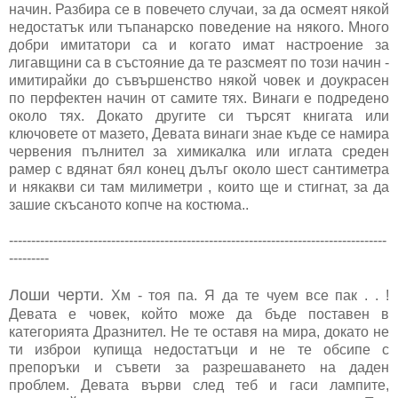
начин. Разбира се в повечето случаи, за да осмеят някой
недостатък или тъпанарско поведение на някого. Много
добри имитатори са и когато имат настроение за
лигавщини са в състояние да те разсмеят по този начин -
имитирайки до съвършенство някой човек и доукрасен
по перфектен начин от самите тях. Винаги е подредено
около тях. Докато другите си търсят книгата или
ключовете от мазето, Девата винаги знае къде се намира
червения пълнител за химикалка или иглата среден
рамер с вдянат бял конец дълъг около шест сантиметра
и някакви си там милиметри , които ще и стигнат, за да
зашие скъсаното копче на костюма..
-------------------------------------------------------------------------------------
---------
Лоши черти.
Хм - тоя па. Я да те чуем все пак . . !
Девата е човек, който може да бъде поставен в
категорията Дразнител. Не те оставя на мира, докато не
ти изброи купища недостатъци и не те обсипе с
препоръки и съвети за разрешаването на даден
проблем. Девата върви след теб и гаси лампите,