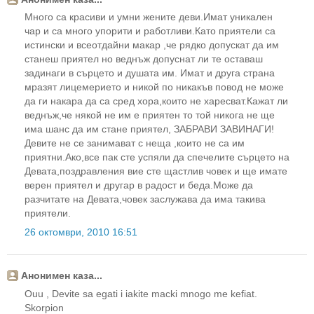
Много са красиви и умни жените деви.Имат уникален
чар и са много упорити и работливи.Като приятели са
истински и всеотдайни макар ,че рядко допускат да им
станеш приятел но веднъж допуснат ли те оставаш
задинаги в сърцето и душата им. Имат и друга страна
мразят лицемерието и никой по никакъв повод не може
да ги накара да са сред хора,които не харесват.Кажат ли
веднъж,че някой не им е приятен то той никога не ще
има шанс да им стане приятел, ЗАБРАВИ ЗАВИНАГИ!
Девите не се занимават с неща ,които не са им
приятни.Ако,все пак сте успяли да спечелите сърцето на
Девата,поздравления вие сте щастлив човек и ще имате
верен приятел и другар в радост и беда.Може да
разчитате на Девата,човек заслужава да има такива
приятели.
26 октомври, 2010 16:51
Анонимен каза...
Οuu , Devite sa egati i iakite macki mnogo me kefiat.
Skorpion