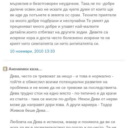
мързелив и безотговорен неудачник. Така,че по -добре
далече освен ако не искате да чуете думи от които ще
ви иде да потънете в земята ос срам. Техните приятели
са много добре подбрани и неслучайни.Те умеят да
преценяват много добре и улавят най-малките
детайли,които отбягват на другите зодии. Девите са
искрени хора и доста често болезнено искрени те не
крият нито симпатията си нито антипатията си.
10 ноември, 2010 13:33
Анонимен каза...
Дева, често се тревожат за нещо - и това е нормално -
той/тя е обмислил всички потенциални развития на
проблема и не може да не се тревожи за последствията.
Дева трудно стои на едно място - по-типично е да крачи
из стаята - така се мисли по-добре. Някои Деви от нерви
може да направят дори язва. А други кариера - Тодор
Живков беше Дева…
Любовта на Дева е истинска, макар и понякога да ви си
иска да ви я засвидетелстват по-топло и по-често. Те не