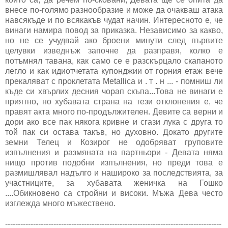
внесе по-голямо разнообразие и може да очакваш атака
навсякъде и по всякакъв чудат начин. Интересното е, че
винаги намира повод за приказка. Независимо за какво,
но не се учудвай ако броени минути след първите
целувки изведнъж започне да разправя, колко е
потъмнял тавана, как само се е разскърцало скапаното
легло и как идиотчетата купонджии от горния етаж вече
прекаляват с проклетата Metallica и . т . н ... - помниш ли
къде си хвърлих десния чорап скъпа...Това не винаги е
приятно, но хубавата страна на тези отклонения е, че
правят акта много по-продължителен. Девите са верни и
дори ако все пак някога кривне и сгази лука с друга то
той пак си остава такъв, но духовно. Докато другите
земни Телец и Козирог не одобряват груповите
изпълнения и размяната на партньори - Девата няма
нищо против подобни изпълнения, но преди това е
размишлявал надълго и нашироко за последствията, за
участниците, за хубавата женичка на Гошко
....Обикновено са стройни и високи. Мъжа Дева често
изглежда много мъжествено.
-------------------------------------------------------------------------------------