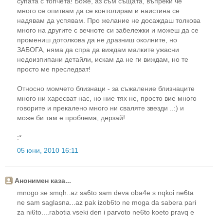
супата с топчета! Боже, аз съм същата, въпреки че
много се опитвам да се контолирам и наистина се
надявам да успявам. Про желание не досаждаш толкова
много на другите с вечноте си забележки и можеш да се
промениш дотолкова да не дразниш околните, но
ЗАБОГА, няма да спра да виждам малките ужасни
недоизпипани детайли, искам да не ги виждам, но те
просто ме преследват!
Относно момчето близнаци - за съжаление близнаците
много ни харесват нас, но ние тях не, просто вие много
говорите и прекалено много ни сваляте звезди ..:) и
може би там е проблема, дерзай!
:*
05 юни, 2010 16:11
Анонимен каза...
mnogo se smqh..az sa6to sam deva oba4e s nqkoi ne6ta
ne sam saglasna...az pak izob6to ne moga da sabera pari
za ni6to....rabotia vseki den i parvoto ne6to koeto pravq e