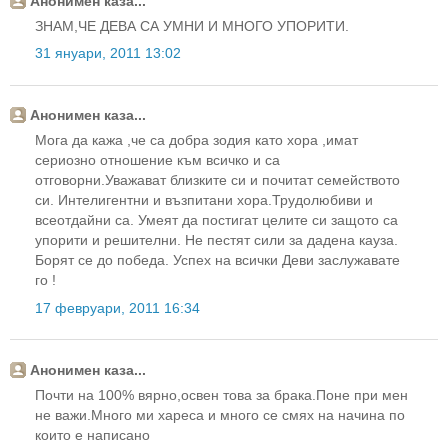
Анонимен каза...
ЗНАМ,ЧЕ ДЕВА СА УМНИ И МНОГО УПОРИТИ.
31 януари, 2011 13:02
Анонимен каза...
Мога да кажа ,че са добра зодия като хора ,имат
сериозно отношение към всичко и са
отговорни.Уважават близките си и почитат семейството
си. Интелигентни и възпитани хора.Трудолюбиви и
всеотдайни са. Умеят да постигат целите си защото са
упорити и решителни. Не пестят сили за дадена кауза.
Борят се до победа. Успех на всички Деви заслужавате
го !
17 февруари, 2011 16:34
Анонимен каза...
Почти на 100% вярно,освен това за брака.Поне при мен
не важи.Много ми хареса и много се смях на начина по
които е написано