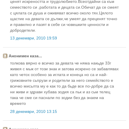
ценят искреността и трудолюбието.Всеотдайни са към
семеството си ,работата и децата си.Обичат да се смеят
с цялата си душа и оживяват всичко около тях.Цялото
щастие на девата се дължи,че умеят да преценят точно
и правилно и пазят в себе си човешките ценности и
добродетели.
13 декември, 2010 19:59
Анонимен каза...
толкова вярно е всичко за девата че няма накьде 33г
живея с мьж от този знак и затова искрено се забавлявах
като четох особено за иглата и конеца но са и най-
грижовните сьпрузи и родители за него семейството е
всичко мисьлта му е как то да бьде все по-добре да са
ни живи и здрави хубава зодия са пьк и аз сьм телец
така че сме си паснали по зодии без да знаем на
времето
28 декември, 2010 13:15