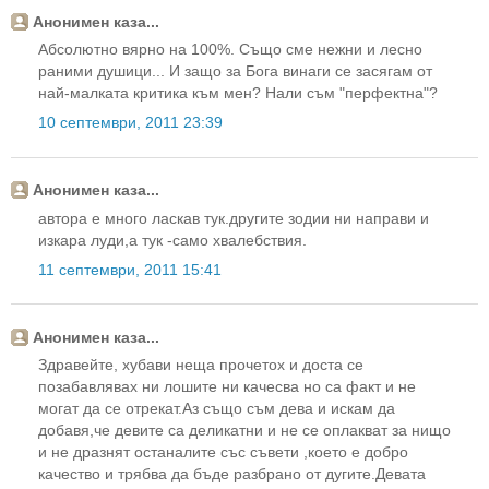
Анонимен каза...
Абсолютно вярно на 100%. Също сме нежни и лесно
раними душици... И защо за Бога винаги се засягам от
най-малката критика към мен? Нали съм "перфектна"?
10 септември, 2011 23:39
Анонимен каза...
автора е много ласкав тук.другите зодии ни направи и
изкара луди,а тук -само хвалебствия.
11 септември, 2011 15:41
Анонимен каза...
Здравейте, хубави неща прочетох и доста се
позабавлявах ни лошите ни качесва но са факт и не
могат да се отрекат.Аз също съм дева и искам да
добавя,че девите са деликатни и не се оплакват за нищо
и не дразнят останалите със съвети ,което е добро
качество и трябва да бъде разбрано от дугите.Девата