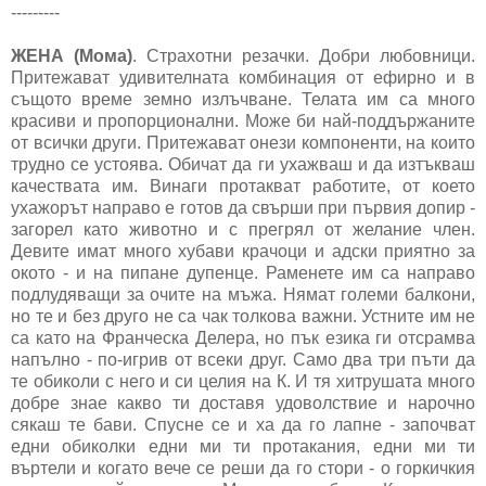
---------
ЖЕНА (Мома)
. Страхотни резачки. Добри любовници.
Притежават удивителната комбинация от ефирно и в
същото време земно излъчване. Телата им са много
красиви и пропорционални. Може би най-поддържаните
от всички други. Притежават онези компоненти, на които
трудно се устоява. Обичат да ги ухажваш и да изтъкваш
качествата им. Винаги протакват работите, от което
ухажорът направо е готов да свърши при първия допир -
загорел като животно и с прегрял от желание член.
Девите имат много хубави крачоци и адски приятно за
окото - и на пипане дупенце. Раменете им са направо
подлудяващи за очите на мъжа. Нямат големи балкони,
но те и без друго не са чак толкова важни. Устните им не
са като на Франческа Делера, но пък езика ги отсрамва
напълно - по-игрив от всеки друг. Само два три пъти да
те обиколи с него и си целия на К. И тя хитрушата много
добре знае какво ти доставя удоволствие и нарочно
сякаш те бави. Спусне се и ха да го лапне - започват
едни обиколки едни ми ти протакания, едни ми ти
въртели и когато вече се реши да го стори - о горкичкия