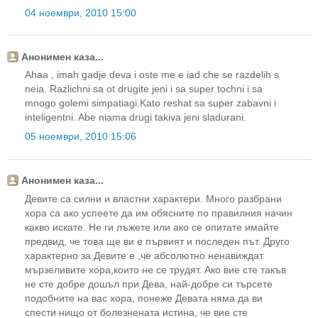
04 ноември, 2010 15:00
Анонимен каза...
Ahaa , imah gadje deva i oste me e iad che se razdelih s
neia. Razlichni sa ot drugite jeni i sa super tochni i sa
mnogo golemi simpatiagi.Kato reshat sa super zabavni i
inteligentni. Abe niama drugi takiva jeni sladurani.
05 ноември, 2010 15:06
Анонимен каза...
Девите са силни и властни характери. Много разбрани
хора са ако успеете да им обясните по правилния начин
какво искате. Не ги лъжете или ако се опитате имайте
предвид, че това ще ви е първият и последен път. Друго
характерно за Девите е ,че абсолютно ненавиждат
мързеливите хора,които не се трудят. Ако вие сте такъв
не сте добре дошъл при Дева, най-добре си търсете
подобните на вас хора, понеже Девата няма да ви
спести нищо от болезнената истина, че вие сте