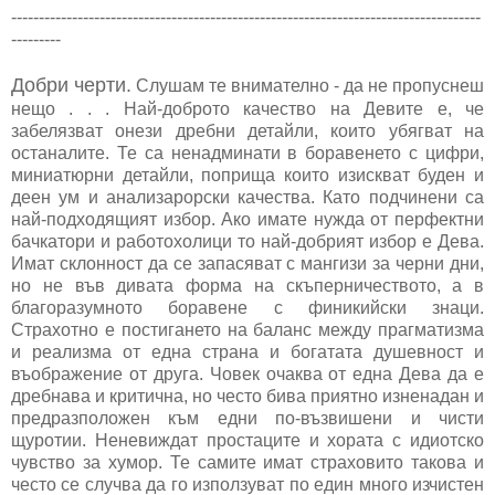
-------------------------------------------------------------------------------------
---------
Добри черти.
Слушам те внимателно - да не пропуснеш
нещо . . . Най-доброто качество на Девите е, че
забелязват онези дребни детайли, които убягват на
останалите. Те са ненадминати в боравенето с цифри,
миниатюрни детайли, поприща които изискват буден и
деен ум и анализарорски качества. Като подчинени са
най-подходящият избор. Ако имате нужда от перфектни
бачкатори и работохолици то най-добрият избор е Дева.
Имат склонност да се запасяват с мангизи за черни дни,
но не във дивата форма на скъперничеството, а в
благоразумното боравене с финикийски знаци.
Страхотно е постигането на баланс между прагматизма
и реализма от една страна и богатата душевност и
въображение от друга. Човек очаква от една Дева да е
дребнава и критична, но често бива приятно изненадан и
предразположен към едни по-възвишени и чисти
щуротии. Неневиждат простаците и хората с идиотско
чувство за хумор. Те самите имат страховито такова и
често се случва да го използуват по един много изчистен