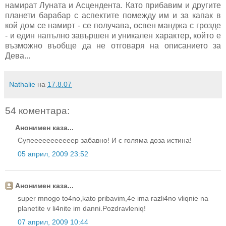
намират Луната и Асцендента. Като прибавим и другите
планети барабар с аспектите помежду им и за капак в
кой дом се намирт - се получава, освен манджа с грозде
- и един напълно завършен и уникален характер, който е
възможно въобще да не отговаря на описанието за
Дева...
Nathalie
на
17.8.07
54 коментара:
Анонимен каза...
Супееееееееееер забавно! И с голяма доза истина!
05 април, 2009 23:52
Анонимен каза...
super mnogo to4no,kato pribavim,4e ima razli4no vliqnie na
planetite v li4nite im danni.Pozdravleniq!
07 април, 2009 10:44