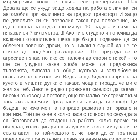
мърморейки колко е скъпа електроенергията. Пак
Девата ще се учуди защо ходиш на работа с личния си
автомобил при наличието на градски транспорт. И защо
по дяволите си си позволил такси при положение, че
една нощна разходка при минус 10 градуса и само за
някакви си 7 километра...!! Ако ти е студено и понечиш да
включиш отоплителна печка ще бъдеш подканен да си
облечеш повечко дрехи, но в никакъв случай да не се
стигне до подобно разхищение ...По природа не е
агресивен знак, но ако се наложи да спори с някой - то
ще се учудиш каква злоба може да предизвика
тъпотията, липсата на обща култура и задълбочени
познания по психология. Веднага ще бъдеш наврян в на
кучето в мишата дупка с такава мощна тирада, че ми е
жал за теб. Девите рядко проявяват смелост да заемат
високи ръководни постове, още по малко се стремят към
това - и слава Богу. Представи си такъв да ти е шеф. Ще
бъдеш не изчанчен, а направо размазан от юркане и
критики. Той ще знае в колко часа с точност до секундата
си благоволил да отидеш на работа, колко време си
обядвал, колко цигари си изпушил и колко минути си се
скътатавал, но най-лошото е, че няма да си тръгнеш
преди да си преизпълнил плана за деня и не си почистил