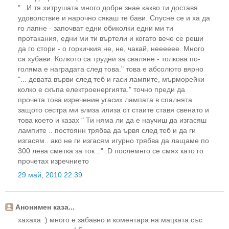
"...И тя хитрушата много добре знае какво ти доставя
удоволствие и нарочно сякаш те бави. Спусне се и ха да
го лапне - започват едни обиколки едни ми ти
протакания, едни ми ти въртели и когато вече се реши
да го стори - о горкичкия не, не, чакай, нееееее. Много
са хубави. Колкото са трудни за сваляне - толкова по-
голяма е наградата след това." това е абсолюто вярно
"... девата върви след теб и гаси лампите, мърморейки
колко е скъпа електроенергията." точно преди да
прочета това изречение угасих лампата в спалнята
защото сестра ми влиза илиза от стаите ставя свенато и
това което и казах " Ти няма ли да е научиш да изгасяш
лампите .. постоянн трябва да ървя след теб и да ги
изгасям.. ако не ги изгасям игурно трябва да лащаме по
300 лева сметка за ток .." :D послемнго се смях като го
прочетах изречнието
29 май, 2010 22:39
Анонимен каза...
хахаха :) много е забавно и коментара на мацката със