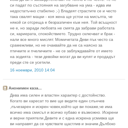
си падат по състояния на загубване на ума - идва им
недостатъчно стабилно ;-) Владеят страстите се и често
така свалят мацки - коя жена ще устои на мисълта, че
някой си отсреща е безразличен към нея. Той всъщност
не е, но заради любовта не смята да забрави работата
си, кариерата, спокойствието. Трудно сключват и брак -
нали все много мислят. Момичетата Деви пък често са
срамежливи, но не очаквайте да не са наясно за
птичките и пчеличките - не се заблуждавайте от името
на зодията - тези девойки могат да ви купят и продадът
преди сте се усетили.
16 ноември, 2010 14:04
Анонимен каза...
Дева има силен и властен характер с достойнство.
Когато ви харесат то вие ще видите един слънчев
,лъчезарен и искрен човек,който ще ви покаже,че има
всичко има смисъл и всичко хубаво е възможно. Искрени
и верни приятели.Девите и с една искрена усмивка ще
ви направят да се чувствате щастлив и значим.Дълбоко