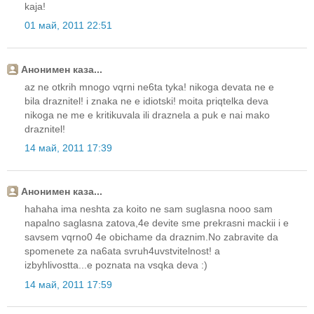
kaja!
01 май, 2011 22:51
Анонимен каза...
az ne otkrih mnogo vqrni ne6ta tyka! nikoga devata ne e
bila draznitel! i znaka ne e idiotski! moita priqtelka deva
nikoga ne me e kritikuvala ili draznela a puk e nai mako
draznitel!
14 май, 2011 17:39
Анонимен каза...
hahaha ima neshta za koito ne sam suglasna nooo sam
napalno saglasna zatova,4e devite sme prekrasni mackii i e
savsem vqrno0 4e obichame da draznim.No zabravite da
spomenete za na6ata svruh4uvstvitelnost! a
izbyhlivostta...e poznata na vsqka deva :)
14 май, 2011 17:59