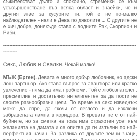
съжителстват дълго и спокойно, стремейки се към
усъвършенстване във всяка област и знаейки, че и
другия знае за кусурите ти, той е не по-малко
наблюдателен - нали е Дева по дяволите ... С другите не
е хич добре, донякъде става с водните Рак, Скорпион и
Риби.
-------------------------------------------------------------------------------------
---------
Секс, Любов и Свалки.
Чекай малко!
МЪЖ (Ерген).
Девата е много добър любовник, но адски
лош партньор. Ако става въпрос за авантюра или кратко
увлечение - няма да има проблеми. Той е любознателен,
пресметлив и достатъчно интелигентен за да постигне
своите разнообразни цели. По време на секс изведнъж
може да спре, да скочи от леглото и да изключи
забравената лампа в коридора. В кревата не е от най-
буйните, но за сметка на това има страхотен усет към
желанията на дамата и се опитва да ги изпълни по най-
перфектния начин. За разлика от другите земни знаци,
които са, да речем по-сковани, Девата ще се опита да