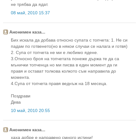
не трябва да ядат.
08 май, 2010 15:37
Анонимен каза...
Бих искала да добава относно супата с топчета: 1. Не си
падам по готвенето(но в някои случаи се налага и готвя)
2. Супа от топчета не ми е любимо ядене.
3.Относно броя на топчетата понеже държа те да са
мънички топченца но ми писва в един момент да ги
правя и остават толкова колкото съм направила до
момента.
4.Супа от топчета правя веднъж на 18 месеца.
Поздрави
Дева
10 май, 2010 20:55
Анонимен каза...
хаха добре е направено смного истини!