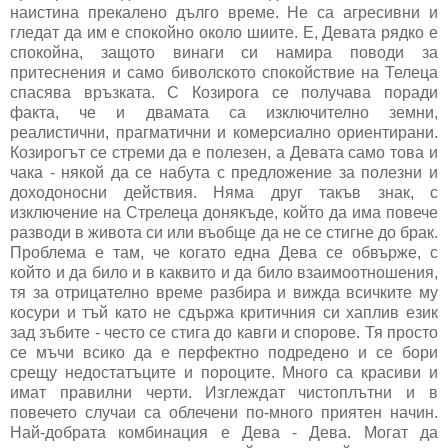
наистина прекалено дълго време. Не са агресивни и
гледат да им е спокойно около шиите. Е, Девата рядко е
спокойна, защото винаги си намира поводи за
притеснения и само биволското спокойствие на Телеца
спасява връзката. С Козирога се получава поради
факта, че и двамата са изключително земни,
реалистични, прагматични и комерсиално ориентирани.
Козирогът се стреми да е полезен, а Девата само това и
чака - някой да се набута с предложение за полезни и
доходоносни действия. Няма друг такъв знак, с
изключение на Стрелеца донякъде, който да има повече
разводи в живота си или въобще да не се стигне до брак.
Проблема е там, че когато една Дева се обвърже, с
който и да било и в каквито и да било взаимоотношения,
тя за отрицателно време разбира и вижда всичките му
косури и тъй като не сдържа критичния си хаплив език
зад зъбите - често се стига до кавги и спорове. Тя просто
се мъчи всико да е перфектно подредено и се бори
срещу недостатъците и пороците. Много са красиви и
имат правилни черти. Изглеждат чистоплътни и в
повечето случаи са облечени по-много приятен начин.
Най-добрата комбинация е Дева - Дева. Могат да