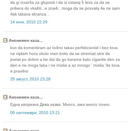
da gi izxar4a za gluposti i da si ostavq 5 leva za da se
pribera do vka6ti...e zna4i...moga da se poxvalq 4e ne sam
4ak takava skranza...
14 юни, 2010 22:29
Анонимен каза...
kvo da komentiram az to4no takav perfekcionist i bez tova
ne vijdam hora okolo men koito da se stremiat utre da
jiveiat po dobre a be dai da go karame kato ciganite den za
den e ne moga taka i ne mislia a az mnogo ' mislia '4e tova
e pravilno
25 август, 2010 23:28
Анонимен каза...
Една капризна Дева казва: Много, ама много точно.
06 септември, 2010 13:21
Анонимен каза...