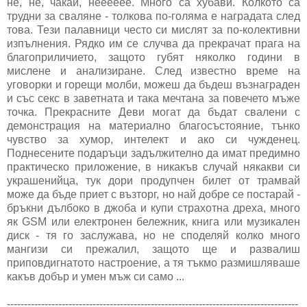
не, не, чакай, нееееее. Много са хубави. Колкото са
трудни за сваляне - толкова по-голяма е наградата след
това. Тези палавници често си мислят за по-колективни
изпълнения. Рядко им се случва да прекрачат прага на
благоприличието, защото губят няколко години в
мислене и анализиране. След известно време на
уговорки и горещи молби, можеш да бъдеш възнаграден
и със секс в заветната и така мечтана за повечето мъже
точка. Прекрасните Деви могат да бъдат свалени с
демонстрация на материално благосъстояние, тънко
чувство за хумор, интелект и ако си чужденец.
Поднесените подаръци задължително да имат предимно
практическо приложение, в никакъв случай някакви си
украшенийца, тук дори продупчен билет от трамвай
може да бъде приет с възторг, но най добре се постарай -
бръкни дълбоко в джоба и купи страхотна дреха, много
як GSM или електронен бележник, книга или музикален
диск - тя го заслужава, но не споделяй колко много
мангизи си прежалил, защото ще и развалиш
приповдигнатото настроение, а тя тъкмо размишляваше
какъв добър и умен мъж си само ...
-------------------------------------------------------------------------------------