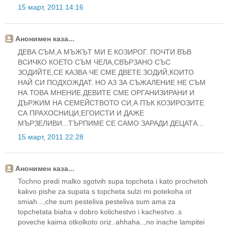
15 март, 2011 14:16
Анонимен каза...
ДЕВА СЪМ,А МЪЖЪТ МИ Е КОЗИРОГ. ПОЧТИ ВЪВ
ВСИЧКО КОЕТО СЪМ ЧЕЛА,СВЪРЗАНО СЪС
ЗОДИЙТЕ,СЕ КАЗВА ЧЕ СМЕ ДВЕТЕ ЗОДИЙ,КОИТО
НАЙ СИ ПОДХОЖДАТ. НО АЗ ЗА СЪЖАЛЕНИЕ НЕ СЪМ
НА ТОВА МНЕНИЕ.ДЕВИТЕ СМЕ ОРГАНИЗИРАНИ И
ДЪРЖИМ НА СЕМЕЙСТВОТО СИ,А ПЪК КОЗИРОЗИТЕ
СА ПРАХОСНИЦИ,ЕГОИСТИ И ДАЖЕ
МЪРЗЕЛИВИ...ТЪРПИМЕ СЕ САМО ЗАРАДИ ДЕЦАТА...
15 март, 2011 22:28
Анонимен каза...
Tochno predi malko sgotvih supa topcheta i kato prochetoh
kakvo pishe za supata s topcheta sulzi mi potekoha ot
smiah...,che sum pesteliva pesteliva sum ama za
topchetata biaha v dobro kolichestvo i kachestvo..s
poveche kaima otkolkoto oriz..ahhaha..,no inache lampitei