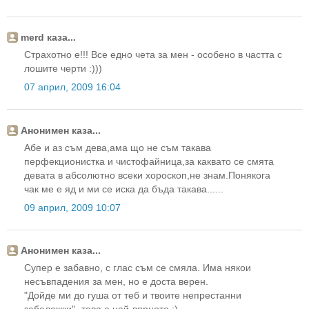
merd каза...
Страхотно е!!! Все едно чета за мен - особено в частта с
лошите черти :)))
07 април, 2009 16:04
Анонимен каза...
Абе и аз съм дева,ама що не съм такава
перфекционистка и чистофайница,за каквато се смята
девата в абсолютно всеки хороскоп,не знам.Понякога
чак ме е яд и ми се иска да бъда такава......
09 април, 2009 10:07
Анонимен каза...
Супер е забавно, с глас съм се смяла. Има някои
несъвпадения за мен, но е доста верен.
"Дойде ми до гуша от теб и твоите непрестанни