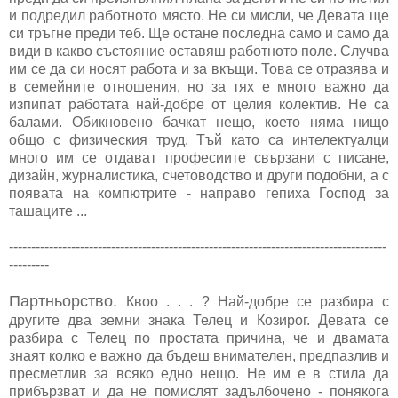
и подредил работното място. Не си мисли, че Девата ще
си тръгне преди теб. Ще остане последна само и само да
види в какво състояние оставяш работното поле. Случва
им се да си носят работа и за вкъщи. Това се отразява и
в семейните отношения, но за тях е много важно да
изпипат работата най-добре от целия колектив. Не са
балами. Обикновено бачкат нещо, което няма нищо
общо с физическия труд. Тъй като са интелектуалци
много им се отдават професиите свързани с писане,
дизайн, журналистика, счетоводство и други подобни, а с
появата на компютрите - направо гепиха Господ за
ташаците ...
-------------------------------------------------------------------------------------
---------
Партньорство.
Квоо . . . ? Най-добре се разбира с
другите два земни знака Телец и Козирог. Девата се
разбира с Телец по простата причина, че и двамата
знаят колко е важно да бъдеш внимателен, предпазлив и
пресметлив за всяко едно нещо. Не им е в стила да
прибързват и да не помислят задълбочено - понякога