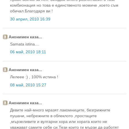
комбионация но това е единственото момиче ,което съм
обичал.Благодаря ви !
30 април, 2010 16:39
Анонимен каза...
Samata istina....
06 май, 2010 18:11
Анонимен каза...
Лелеее :) , 100% истина !
08 май, 2010 15:27
Анонимен каза...
Девите най-много мразят лакомниците, безгрижните
пушачи, небрежните в облеклото ,простаците
,мързеливите и вулгарни хора или хората които не
уважават самите себе си.Тези които ги мързи да работят