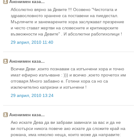
Анонимен каза...
Абсолютно вярно за Девите !!! Осовено "Чистотата и
здравословното хранене са поставени на пиедестал.
Мърлячите и занемарените хора заслужават презрение
и често стават жертви на словесните и критикарските
възможности на Девите" . И абсолютни работихолици !
29 април, 2010 11:40
Анонимен каза...
Всички Деви ,които познавам са изтънчени хора и точно
имат ефирно излъчване : ))) и всичко ,което прочетох им
отговаря.Много забавно е. Готини хора са но са
изключително капризни и изтънчени !
29 април, 2010 13:24
Анонимен каза...
Ако искате Дева да ви забрави завинаги за вас и да не
ви потърси никога повече ако искате да сложите край на
романа, има няколко неща, които може да направите: