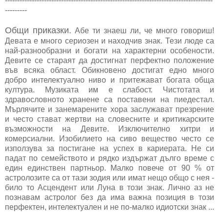
-------------------------------------------------------------------------------------
---------
Общи приказки.
Абе ти знаеш ли, че много говориш!
Девата е много сериозен и находчив знак. Тези люде са
най-разнообразни и богати на характерни особености.
Девите се стараят да достигнат перфектно положение
във всяка област. Обикновено достигат едно много
добро интелектуално ниво и притежават богата обща
култура. Музиката им е слабост. Чистотата и
здравословното хранене са поставени на пиедестал.
Мърлячите и занемарените хора заслужават презрение
и често стават жертви на словесните и критикарските
възможности на Девите. Изключително хитри и
комерсиални. Изобилието на сиво вещество често се
използува за постигане на успех в кариерата. Не си
падат по семейството и рядко издържат дълго време с
един единствен партньор. Малко повече от 90 % от
астролозите са от тази зодия или имат нещо общо с нея -
било то Асцендент или Луна в този знак. Лично аз не
познавам астролог без да има важна позиция в този
перфектен, интелектуален и не по-малко идиотски знак ...