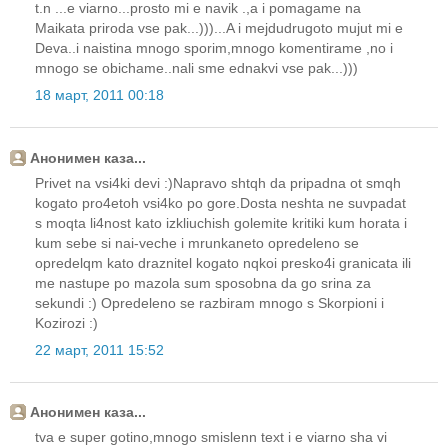
t.n ...e viarno...prosto mi e navik .,a i pomagame na
Maikata priroda vse pak...)))...A i mejdudrugoto mujut mi e
Deva..i naistina mnogo sporim,mnogo komentirame ,no i
mnogo se obichame..nali sme ednakvi vse pak...)))
18 март, 2011 00:18
Анонимен каза...
Privet na vsi4ki devi :)Napravo shtqh da pripadna ot smqh
kogato pro4etoh vsi4ko po gore.Dosta neshta ne suvpadat
s moqta li4nost kato izkliuchish golemite kritiki kum horata i
kum sebe si nai-veche i mrunkaneto opredeleno se
opredelqm kato draznitel kogato nqkoi presko4i granicata ili
me nastupe po mazola sum sposobna da go srina za
sekundi :) Opredeleno se razbiram mnogo s Skorpioni i
Kozirozi :)
22 март, 2011 15:52
Анонимен каза...
tva e super gotino,mnogo smislenn text i e viarno sha vi