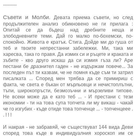
---------
Съвети и Молби.
Девата приема съвети, но след
продължителен анализ обикновено не ги прилага :
Опитай се да бъдеш над дребните неща и
злободневните теми. Дай го малко по-бохемски, по-
спокойно. Живота е кратък. Стига. Дойде ми до гуша от
теб и твоите непрестанни забележки. Ми, така ми
харесва, така го правя. Да измих си и ръцете и краката и
зъбите - кво друго искаш да си измия гъза ли? Аре
пестани бе дразнител гаден - не издържам повече... За
последен път ти казвам, че не помня къде съм ти затрил
писалката ... Според мен трябва да се примириш с
факта, че света е бъкан от мърльовци и нечистоплътни,
тъпи, широкопръсти, безмозъчни и мързеливи типове.
Не всеки може да е като теб ... - И престани с тези
икономии - ти на това супа топчета ли му викаш - чакай
че го изгубих - къде отиде това топченце ... - топченцеее .
. ! ! !
И накрая - не забравяй, че съществуват 144 вида Деви
според това къде в индивидуалния хороскоп им се