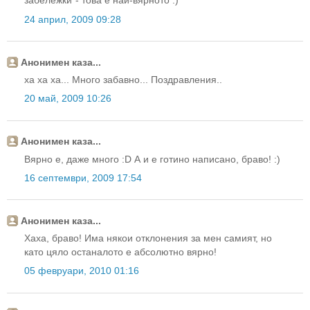
забележки"- това е най-вярното :)
24 април, 2009 09:28
Анонимен каза...
ха ха ха... Много забавно... Поздравления..
20 май, 2009 10:26
Анонимен каза...
Вярно е, даже много :D А и е готино написано, браво! :)
16 септември, 2009 17:54
Анонимен каза...
Хаха, браво! Има някои отклонения за мен самият, но
като цяло останалото е абсолютно вярно!
05 февруари, 2010 01:16