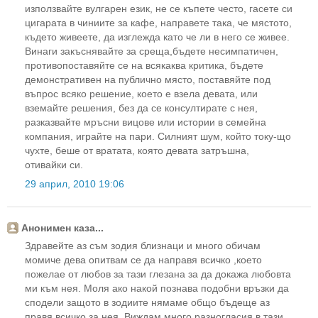
използвайте вулгарен език, не се къпете често, гасете си
цигарата в чиниите за кафе, направете така, че мястото,
където живеете, да изглежда като че ли в него се живее.
Винаги закъснявайте за среща,бъдете несимпатичен,
противопоставяйте се на всякаква критика, бъдете
демонстративен на публично място, поставяйте под
въпрос всяко решение, което е взела девата, или
вземайте решения, без да се консултирате с нея,
разказвайте мръсни вицове или истории в семейна
компания, играйте на пари. Силният шум, който току-що
чухте, беше от вратата, която девата затръшна,
отивайки си.
29 април, 2010 19:06
Анонимен каза...
Здравейте аз съм зодия близнаци и много обичам
момиче дева опитвам се да направя всичко ,което
пожелае от любов за тази глезана за да докажа любовта
ми към нея. Моля ако накой познава подобни връзки да
сподели защото в зодиите нямаме общо бъдеще аз
правя всичко за нея. Виждам много разногласия в тази