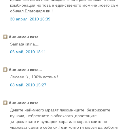
комбионация но това е единственото момиче ,което съм
обичал.Благодаря ви !
30 април, 2010 16:39
Анонимен каза...
Samata istina....
06 май, 2010 18:11
Анонимен каза...
Лелеее :) , 100% истина !
08 май, 2010 15:27
Анонимен каза...
Девите най-много мразят лакомниците, безгрижните
пушачи, небрежните в облеклото ,простаците
,мързеливите и вулгарни хора или хората които не
уважават самите себе си.Тези които ги мързи да работят