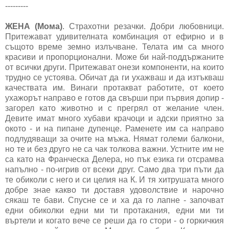
---------
ЖЕНА (Мома)
. Страхотни резачки. Добри любовници.
Притежават удивителната комбинация от ефирно и в
същото време земно излъчване. Телата им са много
красиви и пропорционални. Може би най-поддържаните
от всички други. Притежават онези компоненти, на които
трудно се устоява. Обичат да ги ухажваш и да изтъкваш
качествата им. Винаги протакват работите, от което
ухажорът направо е готов да свърши при първия допир -
загорел като животно и с прегрял от желание член.
Девите имат много хубави крачоци и адски приятно за
окото - и на пипане дупенце. Раменете им са направо
подлудяващи за очите на мъжа. Нямат големи балкони,
но те и без друго не са чак толкова важни. Устните им не
са като на Франческа Делера, но пък езика ги отсрамва
напълно - по-игрив от всеки друг. Само два три пъти да
те обиколи с него и си целия на К. И тя хитрушата много
добре знае какво ти доставя удоволствие и нарочно
сякаш те бави. Спусне се и ха да го лапне - започват
едни обиколки едни ми ти протакания, едни ми ти
въртели и когато вече се реши да го стори - о горкичкия