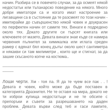
начин. Разбира се в повечето случаи, за да осмеят някой
недостатък или тъпанарско поведение на някого. Много
добри имитатори са и когато имат настроение за
лигавщини са в състояние да те разсмеят по този начин -
имитирайки до съвършенство някой човек и доукрасен
по перфектен начин от самите тях. Винаги е подредено
около тях. Докато другите си търсят книгата или
ключовете от мазето, Девата винаги знае къде се намира
червения пълнител за химикалка или иглата среден
рамер с вдянат бял конец дълъг около шест сантиметра
и някакви си там милиметри , които ще и стигнат, за да
зашие скъсаното копче на костюма..
-------------------------------------------------------------------------------------
---------
Лоши черти.
Хм - тоя па. Я да те чуем все пак . . !
Девата е човек, който може да бъде поставен в
категорията Дразнител. Не те оставя на мира, докато не
ти изброи купища недостатъци и не те обсипе с
препоръки и съвети за разрешаването на даден
проблем. Девата върви след теб и гаси лампите,