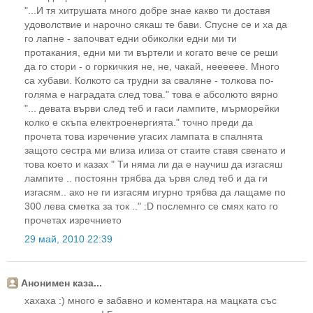
"...И тя хитрушата много добре знае какво ти доставя
удоволствие и нарочно сякаш те бави. Спусне се и ха да
го лапне - започват едни обиколки едни ми ти
протакания, едни ми ти въртели и когато вече се реши
да го стори - о горкичкия не, не, чакай, нееееее. Много
са хубави. Колкото са трудни за сваляне - толкова по-
голяма е наградата след това." това е абсолюто вярно
"... девата върви след теб и гаси лампите, мърморейки
колко е скъпа електроенергията." точно преди да
прочета това изречение угасих лампата в спалнята
защото сестра ми влиза илиза от стаите ставя свенато и
това което и казах " Ти няма ли да е научиш да изгасяш
лампите .. постоянн трябва да ървя след теб и да ги
изгасям.. ако не ги изгасям игурно трябва да лащаме по
300 лева сметка за ток .." :D послемнго се смях като го
прочетах изречнието
29 май, 2010 22:39
Анонимен каза...
хахаха :) много е забавно и коментара на мацката със