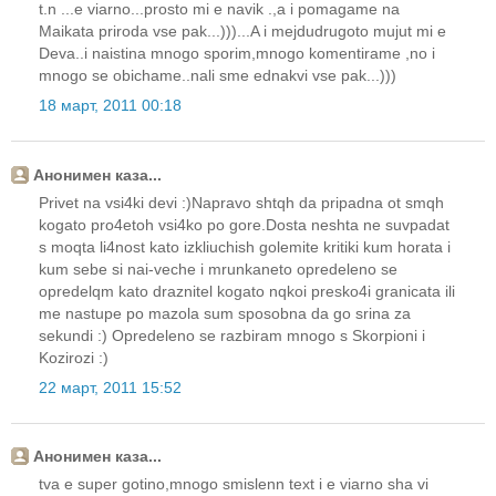
t.n ...e viarno...prosto mi e navik .,a i pomagame na
Maikata priroda vse pak...)))...A i mejdudrugoto mujut mi e
Deva..i naistina mnogo sporim,mnogo komentirame ,no i
mnogo se obichame..nali sme ednakvi vse pak...)))
18 март, 2011 00:18
Анонимен каза...
Privet na vsi4ki devi :)Napravo shtqh da pripadna ot smqh
kogato pro4etoh vsi4ko po gore.Dosta neshta ne suvpadat
s moqta li4nost kato izkliuchish golemite kritiki kum horata i
kum sebe si nai-veche i mrunkaneto opredeleno se
opredelqm kato draznitel kogato nqkoi presko4i granicata ili
me nastupe po mazola sum sposobna da go srina za
sekundi :) Opredeleno se razbiram mnogo s Skorpioni i
Kozirozi :)
22 март, 2011 15:52
Анонимен каза...
tva e super gotino,mnogo smislenn text i e viarno sha vi