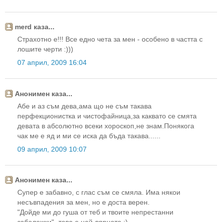
merd каза...
Страхотно е!!! Все едно чета за мен - особено в частта с
лошите черти :)))
07 април, 2009 16:04
Анонимен каза...
Абе и аз съм дева,ама що не съм такава
перфекционистка и чистофайница,за каквато се смята
девата в абсолютно всеки хороскоп,не знам.Понякога
чак ме е яд и ми се иска да бъда такава......
09 април, 2009 10:07
Анонимен каза...
Супер е забавно, с глас съм се смяла. Има някои
несъвпадения за мен, но е доста верен.
"Дойде ми до гуша от теб и твоите непрестанни