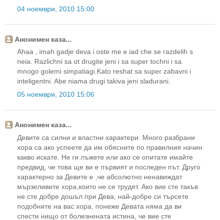
04 ноември, 2010 15:00
Анонимен каза...
Ahaa , imah gadje deva i oste me e iad che se razdelih s
neia. Razlichni sa ot drugite jeni i sa super tochni i sa
mnogo golemi simpatiagi.Kato reshat sa super zabavni i
inteligentni. Abe niama drugi takiva jeni sladurani.
05 ноември, 2010 15:06
Анонимен каза...
Девите са силни и властни характери. Много разбрани
хора са ако успеете да им обясните по правилния начин
какво искате. Не ги лъжете или ако се опитате имайте
предвид, че това ще ви е първият и последен път. Друго
характерно за Девите е ,че абсолютно ненавиждат
мързеливите хора,които не се трудят. Ако вие сте такъв
не сте добре дошъл при Дева, най-добре си търсете
подобните на вас хора, понеже Девата няма да ви
спести нищо от болезнената истина, че вие сте