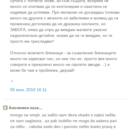
супата с топчета! Боже, аз съм същата, въпреки че
много се опитвам да се контолирам и наистина се
надявам да успявам. Про желание не досаждаш толкова
много на другите с вечноте си забележки и можеш да се
промениш дотолкова да не дразниш околните, но
ЗАБОГА, няма да спра да виждам малките ужасни
недоизпипани детайли, искам да не ги виждам, но те
просто ме преследват!
Относно момчето близнаци - за съжаление близнаците
много ни харесват нас, но ние тях не, просто вие много
говорите и прекалено много ни сваляте звезди ..:) и
може би там е проблема, дерзай!
:*
05 юни, 2010 16:11
Анонимен каза...
mnogo se smqh..az sa6to sam deva oba4e s nqkoi ne6ta
ne sam saglasna...az pak izob6to ne moga da sabera pari
za ni6to....rabotia vseki den i parvoto ne6to koeto pravq e