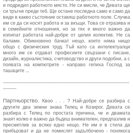
и подредил работното място. Не си мисли, че Девата ще
си тръгне преди теб. Ще остане последна само и само да
види в какво състояние оставяш работното поле. Случва
им се да си носят работа и за вкъщи. Това се отразява и
в семейните отношения, но за тях е много важно да
изпипат работата най-добре от целия колектив. Не са
балами. Обикновено бачкат нещо, което няма нищо
общо с физическия труд. Тъй като са интелектуалци
много им се отдават професиите свързани с писане,
дизайн, журналистика, счетоводство и други подобни, а с
появата на компютрите - направо гепиха Господ за
ташаците ...
-------------------------------------------------------------------------------------
---------
Партньорство.
Квоо . . . ? Най-добре се разбира с
другите два земни знака Телец и Козирог. Девата се
разбира с Телец по простата причина, че и двамата
знаят колко е важно да бъдеш внимателен, предпазлив и
пресметлив за всяко едно нещо. Не им е в стила да
прибързват и да не помислят задълбочено - понякога