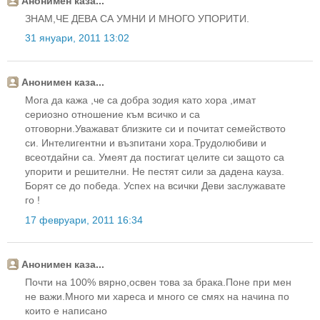
Анонимен каза...
ЗНАМ,ЧЕ ДЕВА СА УМНИ И МНОГО УПОРИТИ.
31 януари, 2011 13:02
Анонимен каза...
Мога да кажа ,че са добра зодия като хора ,имат
сериозно отношение към всичко и са
отговорни.Уважават близките си и почитат семейството
си. Интелигентни и възпитани хора.Трудолюбиви и
всеотдайни са. Умеят да постигат целите си защото са
упорити и решителни. Не пестят сили за дадена кауза.
Борят се до победа. Успех на всички Деви заслужавате
го !
17 февруари, 2011 16:34
Анонимен каза...
Почти на 100% вярно,освен това за брака.Поне при мен
не важи.Много ми хареса и много се смях на начина по
които е написано