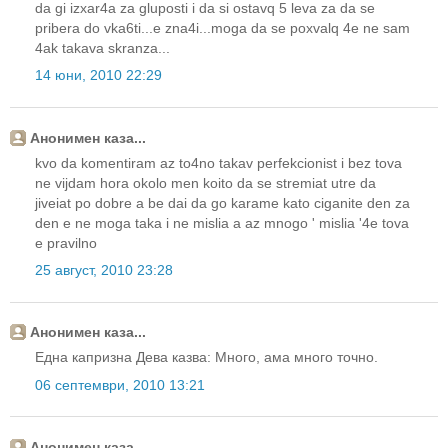
da gi izxar4a za gluposti i da si ostavq 5 leva za da se
pribera do vka6ti...e zna4i...moga da se poxvalq 4e ne sam
4ak takava skranza...
14 юни, 2010 22:29
Анонимен каза...
kvo da komentiram az to4no takav perfekcionist i bez tova
ne vijdam hora okolo men koito da se stremiat utre da
jiveiat po dobre a be dai da go karame kato ciganite den za
den e ne moga taka i ne mislia a az mnogo ' mislia '4e tova
e pravilno
25 август, 2010 23:28
Анонимен каза...
Една капризна Дева казва: Много, ама много точно.
06 септември, 2010 13:21
Анонимен каза...