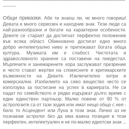
-------------------------------------------------------------------------------------
---------
Общи приказки.
Абе ти знаеш ли, че много говориш!
Девата е много сериозен и находчив знак. Тези люде са
най-разнообразни и богати на характерни особености.
Девите се стараят да достигнат перфектно положение
във всяка област. Обикновено достигат едно много
добро интелектуално ниво и притежават богата обща
култура. Музиката им е слабост. Чистотата и
здравословното хранене са поставени на пиедестал.
Мърлячите и занемарените хора заслужават презрение
и често стават жертви на словесните и критикарските
възможности на Девите. Изключително хитри и
комерсиални. Изобилието на сиво вещество често се
използува за постигане на успех в кариерата. Не си
падат по семейството и рядко издържат дълго време с
един единствен партньор. Малко повече от 90 % от
астролозите са от тази зодия или имат нещо общо с нея -
било то Асцендент или Луна в този знак. Лично аз не
познавам астролог без да има важна позиция в този
перфектен, интелектуален и не по-малко идиотски знак ...