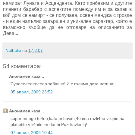
намират Луната и Асцендента. Като прибавим и другите
планети барабар с аспектите помежду им и за капак в
кой дом се намирт - се получава, освен манджа с грозде
- и един напълно завършен и уникален характер, който е
възможно въобще да не отговаря на описанието за
Дева...
Nathalie
на
17.8.07
54 коментара:
Анонимен каза...
Супееееееееееер забавно! И с голяма доза истина!
05 април, 2009 23:52
Анонимен каза...
super mnogo to4no,kato pribavim,4e ima razli4no vliqnie na
planetite v li4nite im danni.Pozdravleniq!
07 април, 2009 10:44