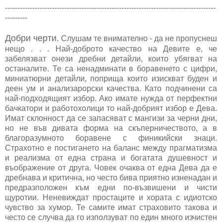
-------------------------------------------------------------------------------------
---------
Добри черти.
Слушам те внимателно - да не пропуснеш
нещо . . . Най-доброто качество на Девите е, че
забелязват онези дребни детайли, които убягват на
останалите. Те са ненадминати в боравенето с цифри,
миниатюрни детайли, поприща които изискват буден и
деен ум и анализарорски качества. Като подчинени са
най-подходящият избор. Ако имате нужда от перфектни
бачкатори и работохолици то най-добрият избор е Дева.
Имат склонност да се запасяват с мангизи за черни дни,
но не във дивата форма на скъперничеството, а в
благоразумното боравене с финикийски знаци.
Страхотно е постигането на баланс между прагматизма
и реализма от една страна и богатата душевност и
въображение от друга. Човек очаква от една Дева да е
дребнава и критична, но често бива приятно изненадан и
предразположен към едни по-възвишени и чисти
щуротии. Неневиждат простаците и хората с идиотско
чувство за хумор. Те самите имат страховито такова и
често се случва да го използуват по един много изчистен