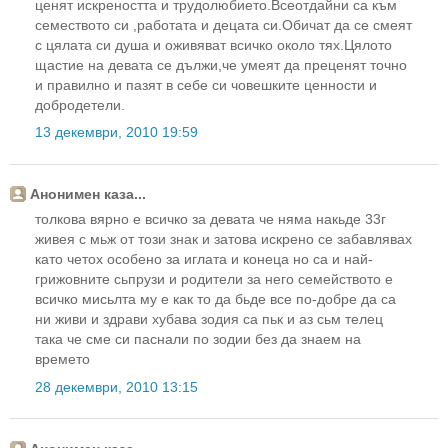
ценят искреността и трудолюбието.Всеотдайни са към
семеството си ,работата и децата си.Обичат да се смеят
с цялата си душа и оживяват всичко около тях.Цялото
щастие на девата се дължи,че умеят да преценят точно
и правилно и пазят в себе си човешките ценности и
добродетели.
13 декември, 2010 19:59
Анонимен каза...
толкова вярно е всичко за девата че няма накьде 33г
живея с мьж от този знак и затова искрено се забавлявах
като четох особено за иглата и конеца но са и най-
грижовните сьпрузи и родители за него семейството е
всичко мисьлта му е как то да бьде все по-добре да са
ни живи и здрави хубава зодия са пьк и аз сьм телец
така че сме си паснали по зодии без да знаем на
времето
28 декември, 2010 13:15