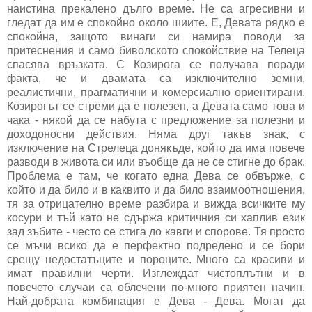
наистина прекалено дълго време. Не са агресивни и
гледат да им е спокойно около шиите. Е, Девата рядко е
спокойна, защото винаги си намира поводи за
притеснения и само биволското спокойствие на Телеца
спасява връзката. С Козирога се получава поради
факта, че и двамата са изключително земни,
реалистични, прагматични и комерсиално ориентирани.
Козирогът се стреми да е полезен, а Девата само това и
чака - някой да се набута с предложение за полезни и
доходоносни действия. Няма друг такъв знак, с
изключение на Стрелеца донякъде, който да има повече
разводи в живота си или въобще да не се стигне до брак.
Проблема е там, че когато една Дева се обвърже, с
който и да било и в каквито и да било взаимоотношения,
тя за отрицателно време разбира и вижда всичките му
косури и тъй като не сдържа критичния си хаплив език
зад зъбите - често се стига до кавги и спорове. Тя просто
се мъчи всико да е перфектно подредено и се бори
срещу недостатъците и пороците. Много са красиви и
имат правилни черти. Изглеждат чистоплътни и в
повечето случаи са облечени по-много приятен начин.
Най-добрата комбинация е Дева - Дева. Могат да