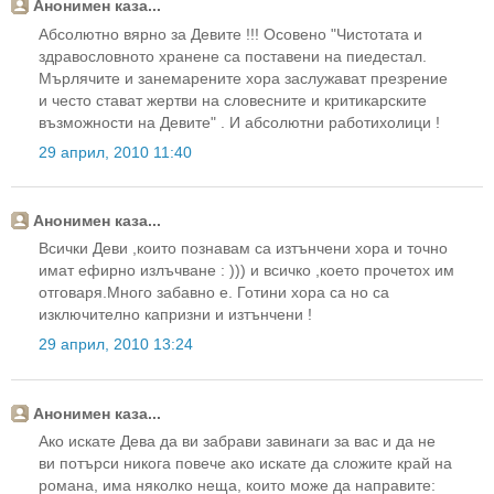
Анонимен каза...
Абсолютно вярно за Девите !!! Осовено "Чистотата и
здравословното хранене са поставени на пиедестал.
Мърлячите и занемарените хора заслужават презрение
и често стават жертви на словесните и критикарските
възможности на Девите" . И абсолютни работихолици !
29 април, 2010 11:40
Анонимен каза...
Всички Деви ,които познавам са изтънчени хора и точно
имат ефирно излъчване : ))) и всичко ,което прочетох им
отговаря.Много забавно е. Готини хора са но са
изключително капризни и изтънчени !
29 април, 2010 13:24
Анонимен каза...
Ако искате Дева да ви забрави завинаги за вас и да не
ви потърси никога повече ако искате да сложите край на
романа, има няколко неща, които може да направите: