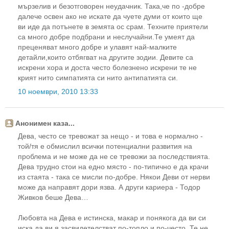
мързелив и безотговорен неудачник. Така,че по -добре
далече освен ако не искате да чуете думи от които ще
ви иде да потънете в земята ос срам. Техните приятели
са много добре подбрани и неслучайни.Те умеят да
преценяват много добре и улавят най-малките
детайли,които отбягват на другите зодии. Девите са
искрени хора и доста често болезнено искрени те не
крият нито симпатията си нито антипатията си.
10 ноември, 2010 13:33
Анонимен каза...
Дева, често се тревожат за нещо - и това е нормално -
той/тя е обмислил всички потенциални развития на
проблема и не може да не се тревожи за последствията.
Дева трудно стои на едно място - по-типично е да крачи
из стаята - така се мисли по-добре. Някои Деви от нерви
може да направят дори язва. А други кариера - Тодор
Живков беше Дева…
Любовта на Дева е истинска, макар и понякога да ви си
иска да ви я засвидетелстват по-топло и по-често. Те не