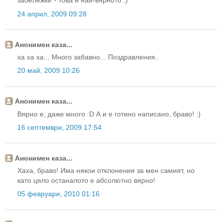
забележки"- това е най-вярното :)
24 април, 2009 09:28
Анонимен каза...
ха ха ха... Много забавно... Поздравления..
20 май, 2009 10:26
Анонимен каза...
Вярно е, даже много :D А и е готино написано, браво! :)
16 септември, 2009 17:54
Анонимен каза...
Хаха, браво! Има някои отклонения за мен самият, но
като цяло останалото е абсолютно вярно!
05 февруари, 2010 01:16