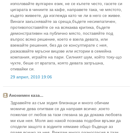
използвайте вулгарен език, не се къпете често, гасете си
цигарата в чиниите за кафе, направете така, че мястото,
където живеете, да изглежда като че ли в него се живее.
Винаги закъснявайте за среща,бъдете несимпатичен,
противопоставяйте се на всякаква критика, бъдете
демонстративен на публично място, поставяйте под
въпрос всяко решение, което е взела девата, или
вземайте решения, без да се консултирате с нея,
разказвайте мръсни вицове или истории в семейна
компания, играйте на пари. Силният шум, който току-що
чухте, беше от вратата, която девата затръшна,
отивайки си.
29 април, 2010 19:06
Анонимен каза...
Здравейте аз съм зодия близнаци и много обичам
момиче дева опитвам се да направя всичко ,което
пожелае от любов за тази глезана за да докажа любовта
ми към нея. Моля ако накой познава подобни връзки да
сподели защото в зодиите нямаме общо бъдеще аз
правя всичко за нея. Виждам много разногласия в тази