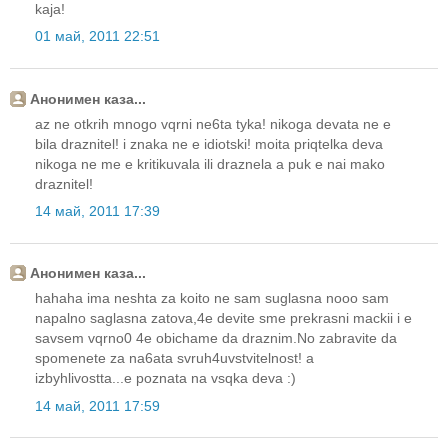
kaja!
01 май, 2011 22:51
Анонимен каза...
az ne otkrih mnogo vqrni ne6ta tyka! nikoga devata ne e
bila draznitel! i znaka ne e idiotski! moita priqtelka deva
nikoga ne me e kritikuvala ili draznela a puk e nai mako
draznitel!
14 май, 2011 17:39
Анонимен каза...
hahaha ima neshta za koito ne sam suglasna nooo sam
napalno saglasna zatova,4e devite sme prekrasni mackii i e
savsem vqrno0 4e obichame da draznim.No zabravite da
spomenete za na6ata svruh4uvstvitelnost! a
izbyhlivostta...e poznata na vsqka deva :)
14 май, 2011 17:59