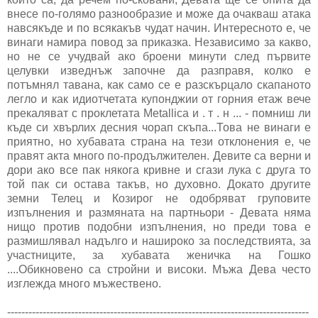
внесе по-голямо разнообразие и може да очакваш атака
навсякъде и по всякакъв чудат начин. Интересното е, че
винаги намира повод за приказка. Независимо за какво,
но не се учудвай ако броени минути след първите
целувки изведнъж започне да разправя, колко е
потъмнял тавана, как само се е разскърцало скапаното
легло и как идиотчетата купонджии от горния етаж вече
прекаляват с проклетата Metallica и . т . н ... - помниш ли
къде си хвърлих десния чорап скъпа...Това не винаги е
приятно, но хубавата страна на тези отклонения е, че
правят акта много по-продължителен. Девите са верни и
дори ако все пак някога кривне и сгази лука с друга то
той пак си остава такъв, но духовно. Докато другите
земни Телец и Козирог не одобряват груповите
изпълнения и размяната на партньори - Девата няма
нищо против подобни изпълнения, но преди това е
размишлявал надълго и нашироко за последствията, за
участниците, за хубавата женичка на Гошко
....Обикновено са стройни и високи. Мъжа Дева често
изглежда много мъжествено.
-------------------------------------------------------------------------------------