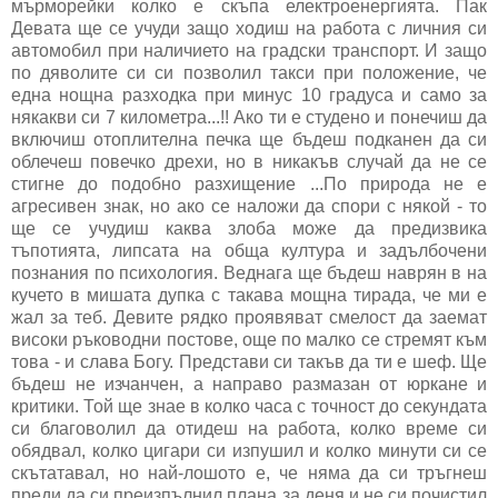
мърморейки колко е скъпа електроенергията. Пак
Девата ще се учуди защо ходиш на работа с личния си
автомобил при наличието на градски транспорт. И защо
по дяволите си си позволил такси при положение, че
една нощна разходка при минус 10 градуса и само за
някакви си 7 километра...!! Ако ти е студено и понечиш да
включиш отоплителна печка ще бъдеш подканен да си
облечеш повечко дрехи, но в никакъв случай да не се
стигне до подобно разхищение ...По природа не е
агресивен знак, но ако се наложи да спори с някой - то
ще се учудиш каква злоба може да предизвика
тъпотията, липсата на обща култура и задълбочени
познания по психология. Веднага ще бъдеш наврян в на
кучето в мишата дупка с такава мощна тирада, че ми е
жал за теб. Девите рядко проявяват смелост да заемат
високи ръководни постове, още по малко се стремят към
това - и слава Богу. Представи си такъв да ти е шеф. Ще
бъдеш не изчанчен, а направо размазан от юркане и
критики. Той ще знае в колко часа с точност до секундата
си благоволил да отидеш на работа, колко време си
обядвал, колко цигари си изпушил и колко минути си се
скътатавал, но най-лошото е, че няма да си тръгнеш
преди да си преизпълнил плана за деня и не си почистил