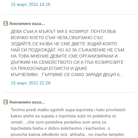
15 март, 2011 14:16
Анонимен каза...
ДЕВА СЪМ,А МЪЖЪТ МИ Е КОЗИРОГ. ПОЧТИ ВЪВ
ВСИЧКО КОЕТО СЪМ ЧЕЛА,СВЪРЗАНО СЪС
ЗОДИЙТЕ,СЕ КАЗВА ЧЕ СМЕ ДВЕТЕ ЗОДИЙ,КОИТО
НАЙ СИ ПОДХОЖДАТ. НО АЗ ЗА СЪЖАЛЕНИЕ НЕ СЪМ
НА ТОВА МНЕНИЕ.ДЕВИТЕ СМЕ ОРГАНИЗИРАНИ И
ДЪРЖИМ НА СЕМЕЙСТВОТО СИ,А ПЪК КОЗИРОЗИТЕ
СА ПРАХОСНИЦИ,ЕГОИСТИ И ДАЖЕ
МЪРЗЕЛИВИ...ТЪРПИМЕ СЕ САМО ЗАРАДИ ДЕЦАТА...
15 март, 2011 22:28
Анонимен каза...
Tochno predi malko sgotvih supa topcheta i kato prochetoh
kakvo pishe za supata s topcheta sulzi mi potekoha ot
smiah...,che sum pesteliva pesteliva sum ama za
topchetata biaha v dobro kolichestvo i kachestvo..s
poveche kaima otkolkoto oriz..ahhaha..,no inache lampitei