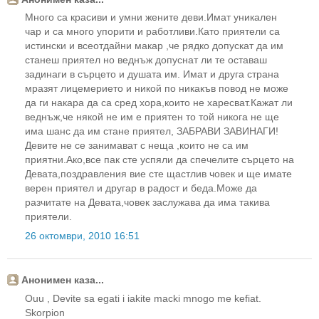
Много са красиви и умни жените деви.Имат уникален
чар и са много упорити и работливи.Като приятели са
истински и всеотдайни макар ,че рядко допускат да им
станеш приятел но веднъж допуснат ли те оставаш
задинаги в сърцето и душата им. Имат и друга страна
мразят лицемерието и никой по никакъв повод не може
да ги накара да са сред хора,които не харесват.Кажат ли
веднъж,че някой не им е приятен то той никога не ще
има шанс да им стане приятел, ЗАБРАВИ ЗАВИНАГИ!
Девите не се занимават с неща ,които не са им
приятни.Ако,все пак сте успяли да спечелите сърцето на
Девата,поздравления вие сте щастлив човек и ще имате
верен приятел и другар в радост и беда.Може да
разчитате на Девата,човек заслужава да има такива
приятели.
26 октомври, 2010 16:51
Анонимен каза...
Οuu , Devite sa egati i iakite macki mnogo me kefiat.
Skorpion