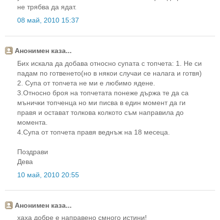
не трябва да ядат.
08 май, 2010 15:37
Анонимен каза...
Бих искала да добава относно супата с топчета: 1. Не си
падам по готвенето(но в някои случаи се налага и готвя)
2. Супа от топчета не ми е любимо ядене.
3.Относно броя на топчетата понеже държа те да са
мънички топченца но ми писва в един момент да ги
правя и остават толкова колкото съм направила до
момента.
4.Супа от топчета правя веднъж на 18 месеца.
Поздрави
Дева
10 май, 2010 20:55
Анонимен каза...
хаха добре е направено смного истини!