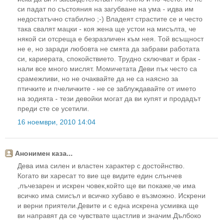
си падат по състояния на загубване на ума - идва им
недостатъчно стабилно ;-) Владеят страстите се и често
така свалят мацки - коя жена ще устои на мисълта, че
някой си отсреща е безразличен към нея. Той всъщност
не е, но заради любовта не смята да забрави работата
си, кариерата, спокойствието. Трудно сключват и брак -
нали все много мислят. Момичетата Деви пък често са
срамежливи, но не очаквайте да не са наясно за
птичките и пчеличките - не се заблуждавайте от името
на зодията - тези девойки могат да ви купят и продадът
преди сте се усетили.
16 ноември, 2010 14:04
Анонимен каза...
Дева има силен и властен характер с достойнство.
Когато ви харесат то вие ще видите един слънчев
,лъчезарен и искрен човек,който ще ви покаже,че има
всичко има смисъл и всичко хубаво е възможно. Искрени
и верни приятели.Девите и с една искрена усмивка ще
ви направят да се чувствате щастлив и значим.Дълбоко