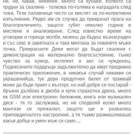
не, не, чакай, нееееее. Много са хубави. Колкото са
трудни за сваляне - толкова по-голяма е наградата след
това. Тези палавници често си мислят за по-колективни
изпълнения. Рядко им се случва да прекрачат прага на
благоприличието, защото губят няколко години в
мислене и анализиране. След известно време на
уговорки и горещи молби, можеш да бъдеш възнаграден
и със секс в заветната и така мечтана за повечето мъже
точка. Прекрасните Деви могат да бъдат свалени с
демонстрация на материално благосъстояние, тънко
чувство за хумор, интелект и ако си чужденец.
Поднесените подаръци задължително да имат предимно
практическо приложение, в никакъв случай някакви си
украшенийца, тук дори продупчен билет от трамвай
може да бъде приет с възторг, но най добре се постарай -
бръкни дълбоко в джоба и купи страхотна дреха, много
як GSM или електронен бележник, книга или музикален
диск - тя го заслужава, но не споделяй колко много
мангизи си прежалил, защото ще и развалиш
приповдигнатото настроение, а тя тъкмо размишляваше
какъв добър и умен мъж си само ...
-------------------------------------------------------------------------------------