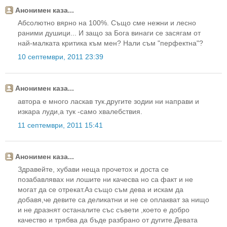
Анонимен каза...
Абсолютно вярно на 100%. Също сме нежни и лесно
раними душици... И защо за Бога винаги се засягам от
най-малката критика към мен? Нали съм "перфектна"?
10 септември, 2011 23:39
Анонимен каза...
автора е много ласкав тук.другите зодии ни направи и
изкара луди,а тук -само хвалебствия.
11 септември, 2011 15:41
Анонимен каза...
Здравейте, хубави неща прочетох и доста се
позабавлявах ни лошите ни качесва но са факт и не
могат да се отрекат.Аз също съм дева и искам да
добавя,че девите са деликатни и не се оплакват за нищо
и не дразнят останалите със съвети ,което е добро
качество и трябва да бъде разбрано от дугите.Девата