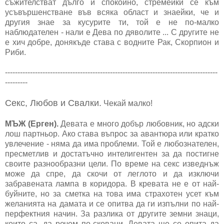
съжителстват дълго и спокойно, стремейки се към
усъвършенстване във всяка област и знаейки, че и
другия знае за кусурите ти, той е не по-малко
наблюдателен - нали е Дева по дяволите ... С другите не
е хич добре, донякъде става с водните Рак, Скорпион и
Риби.
-------------------------------------------------------------------------------------
---------
Секс, Любов и Свалки.
Чекай малко!
МЪЖ (Ерген).
Девата е много добър любовник, но адски
лош партньор. Ако става въпрос за авантюра или кратко
увлечение - няма да има проблеми. Той е любознателен,
пресметлив и достатъчно интелигентен за да постигне
своите разнообразни цели. По време на секс изведнъж
може да спре, да скочи от леглото и да изключи
забравената лампа в коридора. В кревата не е от най-
буйните, но за сметка на това има страхотен усет към
желанията на дамата и се опитва да ги изпълни по най-
перфектния начин. За разлика от другите земни знаци,
които са, да речем по-сковани, Девата ще се опита да