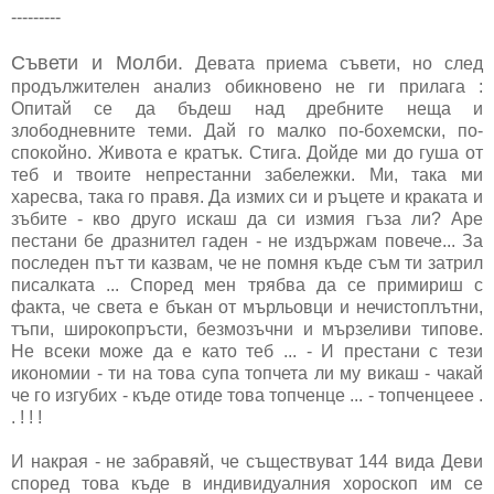
---------
Съвети и Молби.
Девата приема съвети, но след
продължителен анализ обикновено не ги прилага :
Опитай се да бъдеш над дребните неща и
злободневните теми. Дай го малко по-бохемски, по-
спокойно. Живота е кратък. Стига. Дойде ми до гуша от
теб и твоите непрестанни забележки. Ми, така ми
харесва, така го правя. Да измих си и ръцете и краката и
зъбите - кво друго искаш да си измия гъза ли? Аре
пестани бе дразнител гаден - не издържам повече... За
последен път ти казвам, че не помня къде съм ти затрил
писалката ... Според мен трябва да се примириш с
факта, че света е бъкан от мърльовци и нечистоплътни,
тъпи, широкопръсти, безмозъчни и мързеливи типове.
Не всеки може да е като теб ... - И престани с тези
икономии - ти на това супа топчета ли му викаш - чакай
че го изгубих - къде отиде това топченце ... - топченцеее .
. ! ! !
И накрая - не забравяй, че съществуват 144 вида Деви
според това къде в индивидуалния хороскоп им се