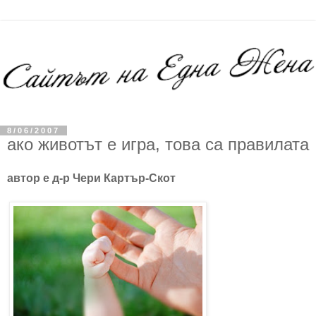
8/06/2007
ако животът е игра, това са правилата
aвтор е д-р Чери Картър-Скот