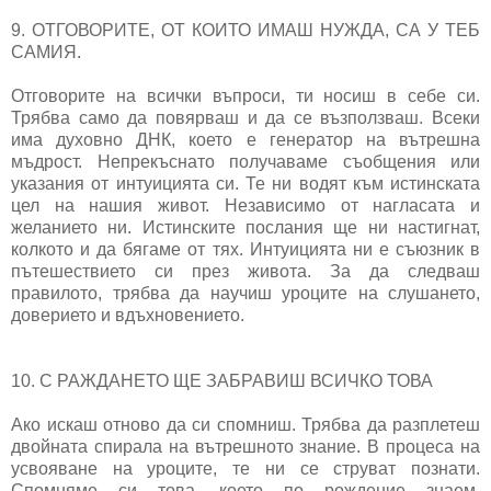
9. ОТГОВОРИТЕ, ОТ КОИТО ИМАШ НУЖДА, СА У ТЕБ
САМИЯ.
Отговорите на всички въпроси, ти носиш в себе си.
Трябва само да повярваш и да се възползваш. Всеки
има духовно ДНК, което е генератор на вътрешна
мъдрост. Непрекъснато получаваме съобщения или
указания от интуицията си. Те ни водят към истинската
цел на нашия живот. Независимо от нагласата и
желанието ни. Истинските послания ще ни настигнат,
колкото и да бягаме от тях. Интуицията ни е съюзник в
пътешествието си през живота. За да следваш
правилото, трябва да научиш уроците на слушането,
доверието и вдъхновението.
10. С РАЖДАНЕТО ЩЕ ЗАБРАВИШ ВСИЧКО ТОВА
Ако искаш отново да си спомниш. Трябва да разплетеш
двойната спирала на вътрешното знание. В процеса на
усвояване на уроците, те ни се струват познати.
Спомняме си това, което по рождение знаем.