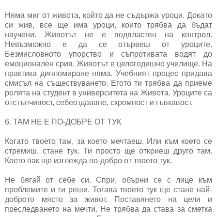
Няма миг от живота, който да не съдържа уроци. Докато
си жив, все ще има уроци, които трябва да бъдат
научени. Животът не е подвластен на контрол.
Невъзможно е да се отървеш от уроците.
Безмисловното упорство и съпротивата водят до
емоционален срив. Животът е целогодишно училище. На
практика дипломиране няма. Учебният процес придава
смисъл на съществуването. Eгото ти трябва да приеме
ролята на студент в университета на Живота. Уроците са
отстъпчивост, себеотдаване, скромност и гъвкавост.
6. ТАМ НЕ Е ПО-ДОБРЕ ОТ ТУК
Когато твоето там, за което мечтаеш. Или към което се
стремиш, стане тук. Ти просто ще откриеш друго там.
Което пак ще изглежда по-добро от твоето тук.
Не бягай от себе си. Спри, обърни се с лице към
проблемите и ги реши. Тогава твоето тук ще стане най-
доброто място за живот. Поставянето на цели и
преследването на мечти. Не трябва да става за сметка