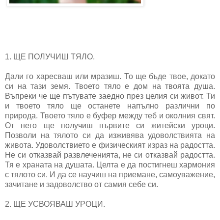
1. ЩЕ ПОЛУЧИШ ТЯЛО.
Дали го харесваш или мразиш. То ще бъде твое, докато
си на тази земя. Твоето тяло е дом на твоята душа.
Въпреки че ще пътувате заедно през целия си живот. Ти
и твоето тяло ще останете напълно различни по
природа. Твоето тяло е буфер между теб и околния свят.
От него ще получиш първите си житейски уроци.
Позволи на тялото си да изживява удоволствията на
живота. Удоволствието е физическият израз на радостта.
Не си отказвай развлеченията, не си отказвай радостта.
Тя е храната на душата. Целта е да постигнеш хармония
с тялото си. И да се научиш на приемане, самоуважение,
зачитане и задоволство от самия себе си.
2. ЩЕ УСВОЯВАШ УРОЦИ.