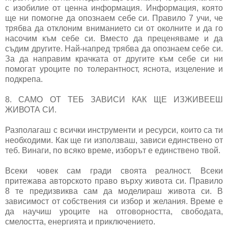
с изобилие от ценна информация. Информация, която
ще ни помогне да опознаем себе си. Правило 7 учи, че
трябва да отклоним вниманието си от околните и да го
насочим към себе си. Вместо да преценяваме и да
съдим другите. Най-напред трябва да опознаем себе си.
За да направим крачката от другите към себе си ни
помогат уроците по толерантност, яснота, изцеление и
подкрепа.
8. САМО ОТ ТЕБ ЗАВИСИ КАК ЩЕ ИЗЖИВЕЕШ
ЖИВОТА СИ.
Разполагаш с всички инструменти и ресурси, които са ти
необходими. Как ще ги използваш, зависи единствено от
теб. Винаги, по всяко време, изборът е единствено твой.
Всеки човек сам гради своята реалност. Всеки
притежава авторското право върху живота си. Правило
8 те предизвиква сам да моделираш живота си. В
зависимост от собствения си избор и желания. Време е
да научиш уроците на отговорността, свободата,
смелостта, енергията и приключението.