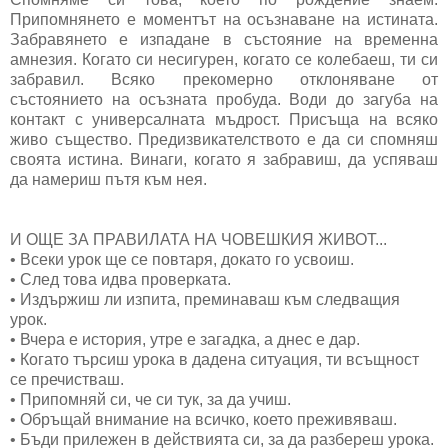
Припомнянето е моментът на осъзнаване на истината.
Забравянето е изпадане в състояние на временна
амнезия. Когато си несигурен, когато се колебаеш, ти си
забравил. Всяко прекомерно отклоняване от
състоянието на осъзната пробуда. Води до загуба на
контакт с универсалната мъдрост. Присъща на всяко
живо същество. Предизвикателството е да си спомняш
своята истина. Винаги, когато я забравиш, да успяваш
да намериш пътя към нея.
И ОЩЕ ЗА ПРАВИЛАТА НА ЧОВЕШКИЯ ЖИВОТ...
• Всеки урок ще се повтаря, докато го усвоиш.
• След това идва проверката.
• Издържиш ли изпита, преминаваш към следващия
урок.
• Вчера е история, утре е загадка, а днес е дар.
• Когато търсиш урока в дадена ситуация, ти всъщност
се пречистваш.
• Припомняй си, че си тук, за да учиш.
• Обръщай внимание на всичко, което преживяваш.
• Бъди прилежен в действията си, за да разбереш урока.