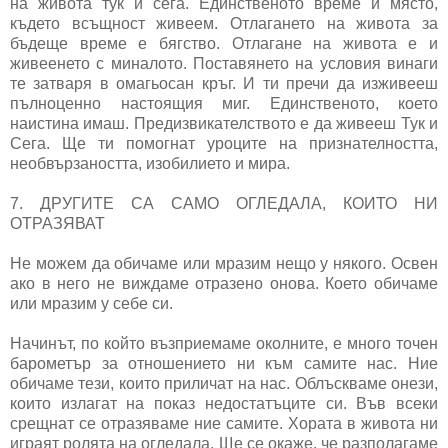
на живота тук и сега. Единственото време и място,
където всъщност живеем. Отлагането на живота за
бъдеще време е бягство. Отлагане на живота е и
живеенето с миналото. Поставянето на условия винаги
те затваря в омагьосан кръг. И ти пречи да изживееш
пълноценно настоящия миг. Единственото, което
наистина имаш. Предизвикателството е да живееш Тук и
Сега. Ще ти помогнат уроците на признателността,
необвързаността, изобилието и мира.
7. ДРУГИТЕ СА САМО ОГЛЕДАЛА, КОИТО НИ
ОТРАЗЯВАТ
Не можем да обичаме или мразим нещо у някого. Освен
ако в него не виждаме отразено онова. Което обичаме
или мразим у себе си.
Начинът, по който възприемаме околните, е много точен
барометър за отношението ни към самите нас. Ние
обичаме тези, които приличат на нас. Облъскваме онези,
които излагат на показ недостатъците си. Във всеки
срещнат се отразяваме ние самите. Хората в живота ни
играят ролята на огледала. Ще се окаже, че разполагаме