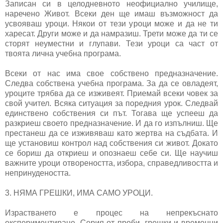
Записан си в целодневното неофициално училище,
наречено Живот. Всеки ден ще имаш възможност да
усвояваш уроци. Някои от тези уроци може и да не ти
харесат. Други може и да намразиш. Трети може да ти се
сторят неуместни и глупави. Тези уроци са част от
твоята лична учебна програма.
Всеки от нас има свое собствено предназначение.
Следва собствена учебна програма. За да се овладеят,
уроците трябва да се изживеят. Приемай всеки човек за
свой учител. Всяка ситуация за поредния урок. Следвай
единствено собствения си път. Тогава ще успееш да
разкриеш своето предназначение. И да го изпълниш. Ще
престанеш да се изживяваш като жертва на съдбата. И
ще установиш контрол над собствения си живот. Докато
се бориш да откриеш и опознаеш себе си. Ще научиш
важните уроци отвореността, избора, справедливостта и
непринудеността.
3. НЯМА ГРЕШКИ, ИМА САМО УРОЦИ.
Израстването е процес на непрекъснато
експериментиране. Серия от проби, грешки и временни