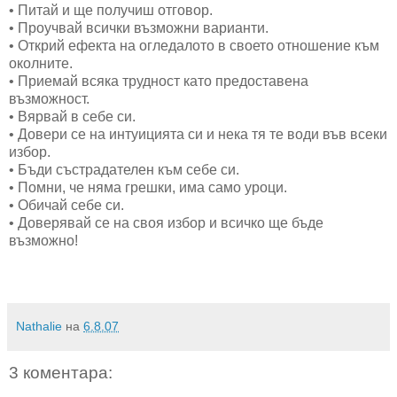
• Питай и ще получиш отговор.
• Проучвай всички възможни варианти.
• Открий ефекта на огледалото в своето отношение към
околните.
• Приемай всяка трудност като предоставена
възможност.
• Вярвай в себе си.
• Довери се на интуицията си и нека тя те води във всеки
избор.
• Бъди състрадателен към себе си.
• Помни, че няма грешки, има само уроци.
• Обичай себе си.
• Доверявай се на своя избор и всичко ще бъде
възможно!
Nathalie
на
6.8.07
3 коментара: