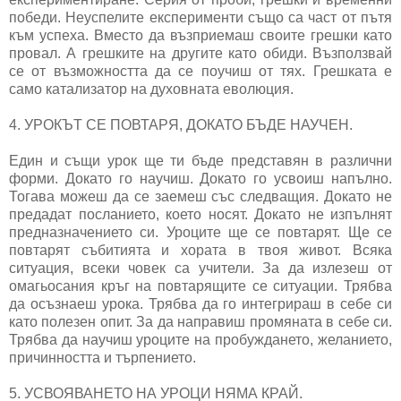
победи. Неуспелите експерименти също са част от пътя
към успеха. Вместо да възприемаш своите грешки като
провал. А грешките на другите като обиди. Възползвай
се от възможността да се поучиш от тях. Грешката е
само катализатор на духовната еволюция.
4. УРОКЪТ СЕ ПОВТАРЯ, ДОКАТО БЪДЕ НАУЧЕН.
Един и същи урок ще ти бъде представян в различни
форми. Докато го научиш. Докато го усвоиш напълно.
Тогава можеш да се заемеш със следващия. Докато не
предадат посланието, което носят. Докато не изпълнят
предназначението си. Уроците ще се повтарят. Ще се
повтарят събитията и хората в твоя живот. Всяка
ситуация, всеки човек са учители. За да излезеш от
омагьосания кръг на повтарящите се ситуации. Трябва
да осъзнаеш урока. Трябва да го интегрираш в себе си
като полезен опит. За да направиш промяната в себе си.
Трябва да научиш уроците на пробуждането, желанието,
причинността и търпението.
5. УСВОЯВАНЕТО НА УРОЦИ НЯМА КРАЙ.