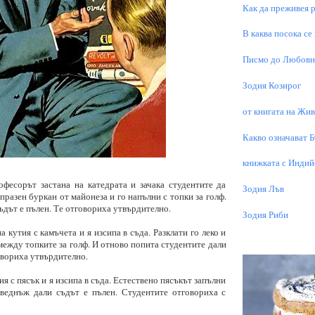
Как да преживея р
В каква посока се
Писмо до Любовни
Зодия Козирог
от книгата на Живо
Какво означават 
книжката с Индий
фесорът застана на катедрата и зачака студентите да
Зодия Лъв
 празен буркан от майонеза и го напълни с топки за голф.
ъдът е пълен. Те отговориха утвърдително.
Зодия Риби
 кутия с камъчета и я изсипа в съда. Разклати го леко и
между топките за голф. И отново попита студентите дали
овориха утвърдително.
я с пясък и я изсипа в съда. Естествено пясъкът запълни
веднъж дали съдът е пълен. Студентите отговориха с