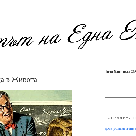
Този блог има 2655
а в Живота
ПОПУЛЯРНИ 
доза романтични ф