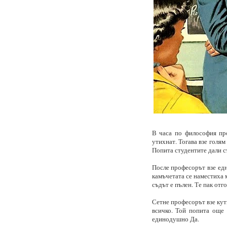
В часа по философия про
утихнат. Тогава взе голям
Попита студентите дали с
После професорът взе една
камъчетата се наместиха 
съдът е пълен. Те пак отг
Сетне професорът взе кути
всичко. Той попита още 
единодушно Да.