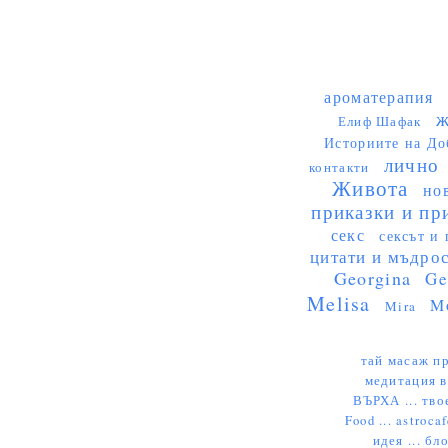
ароматерапия
ж
Елиф Шафак
Историите на До
лично
контакти
Живота
но
приказки и пр
секс
сексът и 
цитати и мъдро
Georgina
Ge
Melisa
M
Mira
тай масаж пр
медитация в
ВЪРХА ...
тво
Food ...
astrocaf
идея ...
бло