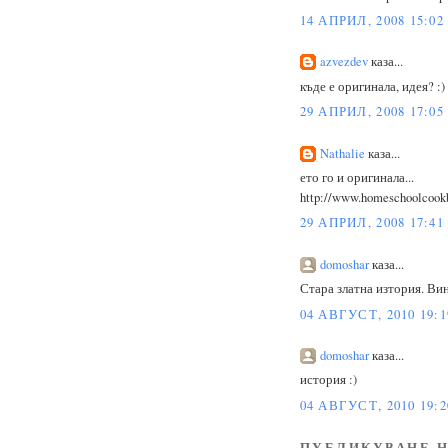
14 АПРИЛ, 2008 15:02
azvezdev
каза...
къде е оригинала, идея? :)
29 АПРИЛ, 2008 17:05
Nathalie
каза...
ето го и оригинала...
http://www.homeschoolcookb
29 АПРИЛ, 2008 17:41
domoshar
каза...
Стара златна изтория. Вин
04 АВГУСТ, 2010 19:1
domoshar
каза...
история :)
04 АВГУСТ, 2010 19:2
ПУБЛИКУВАНЕ Н