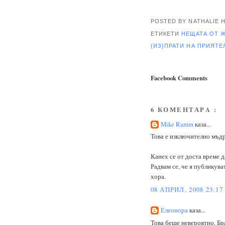
POSTED BY NATHALIE
ЕТИКЕТИ
НЕЩАТА ОТ 
{ИЗ}ПРАТИ НА ПРИЯТ
Facebook Comments
6 КОМЕНТАРA :
Mike Ramm
каза...
Това е изключително мъдр
Канех се от доста време д
Радвам се, че я публикува
хора.
08 АПРИЛ, 2008 23:17
Елеонора
каза...
Това беше невероятно. Бр