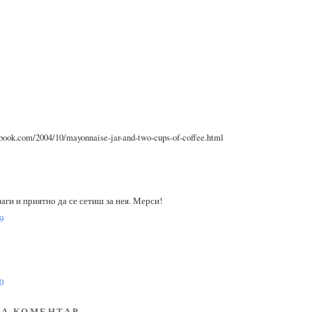
ook.com/2004/10/mayonnaise-jar-and-two-cups-of-coffee.html
аги и приятно да се сетиш за нея. Мерси!
9
0
А КОМЕНТАР