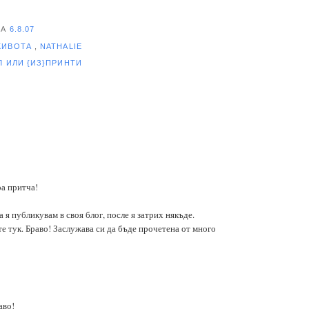
НА
6.8.07
ЖИВОТА
,
NATHALIE
ЕЛ
ИЛИ {ИЗ}ПРИНТИ
а притча!
а я публикувам в своя блог, после я затрих някъде.
те тук. Браво! Заслужава си да бъде прочетена от много
аво!