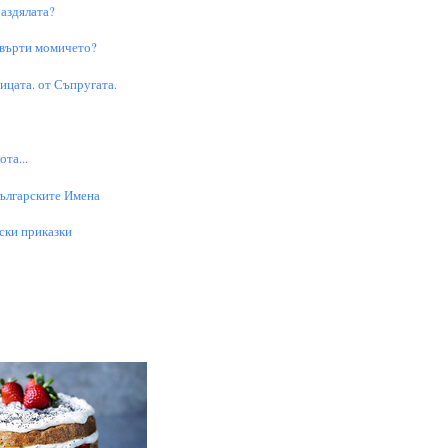
аздялата?
 върти момичето?
цата. от Съпругата.
та...
Българските Имена
ски приказки