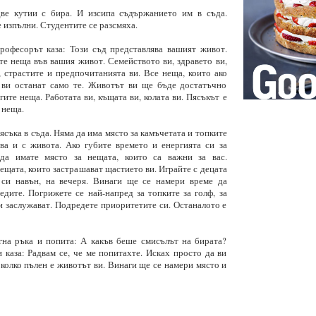
две кутии с бира. И изсипа съдържанието им в съда.
 изпълни. Студентите се разсмяха.
рофесорът каза: Този съд представлява вашият живот.
те неща във вашия живот. Семейството ви, здравето ви,
, страстите и предпочитанията ви. Все неща, които ако
 ви останат само те. Животът ви ще бъде достатъчно
гите неща. Работата ви, къщата ви, колата ви. Пясъкът е
 неща.
ясъка в съда. Няма да има място за камъчетата и топките
ва и с живота. Ако губите времето и енергията си за
да имате място за нещата, които са важни за вас.
щата, които застрашават щастието ви. Играйте с децата
 си навън, на вечеря. Винаги ще се намери време да
дите. Погрижете се най-напред за топките за голф, за
и заслужават. Подредете приоритетите си. Останалото е
гна ръка и попита: А какъв беше смисълът на бирата?
каза: Радвам се, че ме попитахте. Исках просто да ви
 колко пълен е животът ви. Винаги ще се намери място и