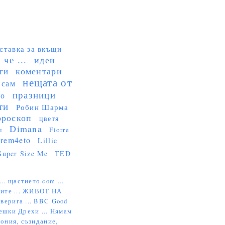
ставка за вкъщи
че ...
идеи
коментари
ги
нещата от
 сам
празници
но
ти
Робин Шарма
ороскоп
цветя
Dimana
e
Fiorre
rem4eto
Lillie
Super Size Me
TED
...
щастието.com ...
ите ...
ЖИВОТ НА
верига ...
BBC Good
ешки Дрехи ...
Нямам
ония, съзидание,