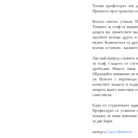
Тогава професорът взе 
Празното пространство се
Когато смехът утихна. П
Топките за голф са важни
децата ви, приятелите ви
загубите всичко друго и
пълен. Камъчетата са дру
всичко останало - малките
Ако най-напред сложите п
за голф. Същото се случ
дреболии. Никога няма 
Обръщайте внимание на не
си. Излезте с партньора
изчистите къщата и подре
нещата, които наистина с
само пясък.
Една от студентките вди
Професорът се усмихна и 
покажа, че няма значение
за две бири.
автор е
Laura Bankston