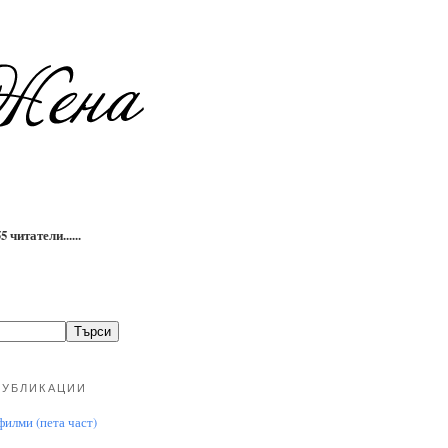
 читатели......
ПУБЛИКАЦИИ
илми (пета част)