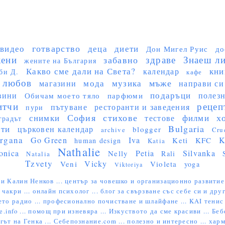
готварство
видео
деца
диети
Дон Мигел Руис
до
ени
здраве
Знаеш ли 
забавно
жените на България
Какво сме дали на Света?
кни
календар
би Д.
кафе
любов
мъже
мода
музика
магазини
направи си
подаръци
вини
полез
Обичам моето тяло
парфюми
итчи
рецеп
пътуване
ресторанти и заведения
пури
София
стихове
х
снимки
филми
тестове
градът
Bulgaria
сти
църковен календар
blogger
archive
Cru
rgana
Go Green
Iva
K
Keti
KFC
human design
Katia
Nathalie
onica
Petia
Silvanka
Nelly
Rali
Natalia
Tzvety
Vicky
Veni
Violeta
yoga
Viktoriya
и Калин Ненков ...
център за човешко и организационно развитие
 чакри ...
онлайн психолог ...
блог за свързване със себе си и друг
ето радио ...
професионално почистване и шлайфане ...
KAI тенис 
e.info ...
помощ при изневяра ...
Изкуството да сме красиви ...
Беб
гът на Генка ...
Себепознание.com ...
полезно и интересно ...
харм