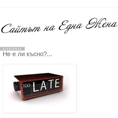
3/10/2011
Не е ли късно?...