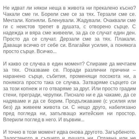
Не идват ли някои неща в живота ни прекалено късно?
Чакали сме ги. Борели сме се за тях. Терзали сме се.
Мечтали. Копняли. Бленували. Жадували. Очaквали сме
ги с неистов трепет в душата, с отворено сърце. С
надежда и вяра сме живеели, за да се случат един ден.
Просто да се случат.
Дерзали сме за тях. Плакали.
Даващи всичко от себе си. Влагайки усилия, а понякога
просто сърце. Всичко...
И какво се случва в един момент? Спираме да мечтаем
за тях. Отказваме се. Поради различни причини –
наранено сърце, събития, променящи посокота ни, а
понякога просто така се случва. Затваряме сърцето си
за този копнеж и го отваряме за друг. Или просто градим
стени, прегради, черупки. Писнало ни е да чакаме, да се
надяваме и да се борим. Продължаваме (с усилия или
без) да живеем живота си. С нещо друго, набелязано
пред погледа ни, запълващо житейския ни простор.
Вперили поглед в него. И вървим...
И точно в този момент идва онова другото. Загърбеното.
Залостеното в сърцето и душата ни. Отдавна или не