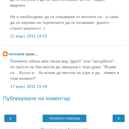
веднага.
Не е необходимо да се отказваме от мечтите си - а само
да се научим на търпението да ги почакаме, докато
станат реалност :)
12 март, 2011 14:52
noname
каза...
Понякога обаче има такъв вид "друго" или "загърбено"...,
че просто не бих могла да завърша с тези думи: "Върви
си... Късно е... Аз искам да мечтая за утре и да... живея в
този момент!"
17 март, 2011 15:49
Публикуване на коментар
‹
›
Начална страница