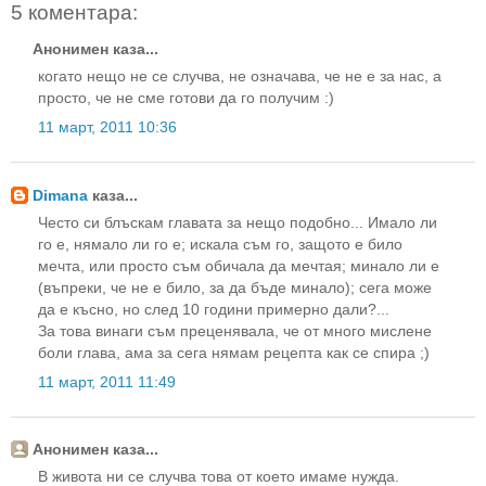
5 коментара:
Анонимен каза...
когато нещо не се случва, не означава, че не е за нас, а
просто, че не сме готови да го получим :)
11 март, 2011 10:36
Dimana
каза...
Често си блъскам главата за нещо подобно... Имало ли
го е, нямало ли го е; искала съм го, защото е било
мечта, или просто съм обичала да мечтая; минало ли е
(въпреки, че не е било, за да бъде минало); сега може
да е късно, но след 10 години примерно дали?...
За това винаги съм преценявала, че от много мислене
боли глава, ама за сега нямам рецепта как се спира ;)
11 март, 2011 11:49
Анонимен каза...
В живота ни се случва това от което имаме нужда.