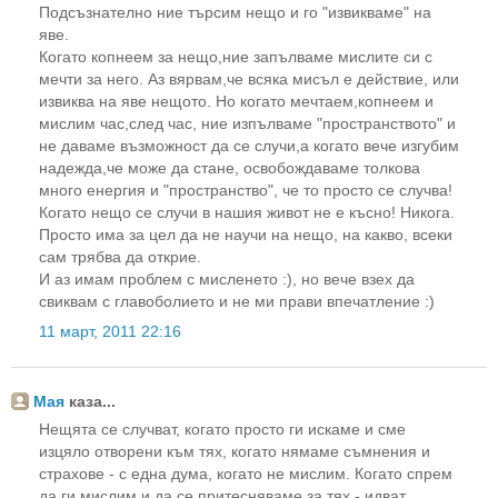
Подсъзнателно ние търсим нещо и го "извикваме" на
яве.
Когато копнеем за нещо,ние запълваме мислите си с
мечти за него. Аз вярвам,че всяка мисъл е действие, или
извиква на яве нещото. Но когато мечтаем,копнеем и
мислим час,след час, ние изпълваме "пространството" и
не даваме възможност да се случи,а когато вече изгубим
надежда,че може да стане, освобождаваме толкова
много енергия и "пространство", че то просто се случва!
Когато нещо се случи в нашия живот не е късно! Никога.
Просто има за цел да не научи на нещо, на какво, всеки
сам трябва да открие.
И аз имам проблем с мисленето :), но вече взех да
свиквам с главоболието и не ми прави впечатление :)
11 март, 2011 22:16
Мая
каза...
Нещята се случват, когато просто ги искаме и сме
изцяло отворени към тях, когато нямаме съмнения и
страхове - с една дума, когато не мислим. Когато спрем
да ги мислим и да се притесняваме за тях - идват