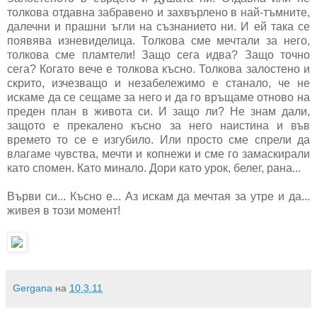
толкова отдавна забравено и захвърлено в най-тъмните,
далечни и прашни ъгли на съзнанието ни. И ей така се
появява изневиделица. Толкова сме мечтали за него,
толкова сме пламтели! Защо сега идва? Защо точно
сега? Когато вече е толкова късно. Толкова залостено и
скрито, изчезващо и незабележимо е станало, че не
искаме да се сещаме за него и да го връщаме отново на
преден план в живота си. И защо ли? Не знам дали,
защото е прекалено късно за него наистина и във
времето то се е изгубило. Или просто сме спрели да
влагаме чувства, мечти и копнежи и сме го замаскирали
като спомен. Като минало. Дори като урок, белег, рана...
Върви си... Късно е... Аз искам да мечтая за утре и да...
живея в този момент!
Gergana
на
10.3.11