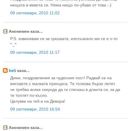
нещата в живота си. Няма нищо по-убаво от това :-)
09 септември, 2010 11:02
Анонимен каза...
P.S. извинявам се за грешката, изплъзнало ми се е х-то
^_^
09 септември, 2010 11:17
keti
каза...
Дими, поздравления за чудесния пост! Радвай се на
миговете с малката принцеса. Те толкова бързо летят,
че трябва всяка секунда да ги стискаш в дланта си, за да
те топлят по-късно.
Целувки на теб и на Девора!
09 септември, 2010 16:54
Анонимен каза...