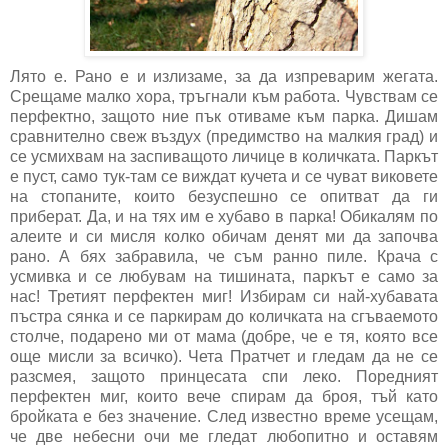
Лято е. Рано е и излизаме, за да изпреварим жегата.
Срещаме малко хора, тръгнали към работа. Чувствам се
перфектно, защото ние пък отиваме към парка. Дишам
сравнително свеж въздух (предимство на малкия град) и
се усмихвам на заспиващото личице в количката. Паркът
е пуст, само тук-там се виждат кучета и се чуват виковете
на стопаните, които безуспешно се опитват да ги
приберат. Да, и на тях им е хубаво в парка! Обикалям по
алеите и си мисля колко обичам денят ми да започва
рано. А бях забравила, че съм ранно пиле. Крача с
усмивка и се любувам на тишината, паркът е само за
нас! Третият перфектен миг! Избирам си най-хубавата
пъстра сянка и се паркирам до количката на сгъваемото
столче, подарено ми от мама (добре, че е тя, която все
още мисли за всичко). Чета Пратчет и гледам да не се
разсмея, защото принцесата спи леко. Поредният
перфектен миг, които вече спирам да броя, тъй като
бройката е без значение. След известно време усещам,
че две небесни очи ме гледат любопитно и оставям