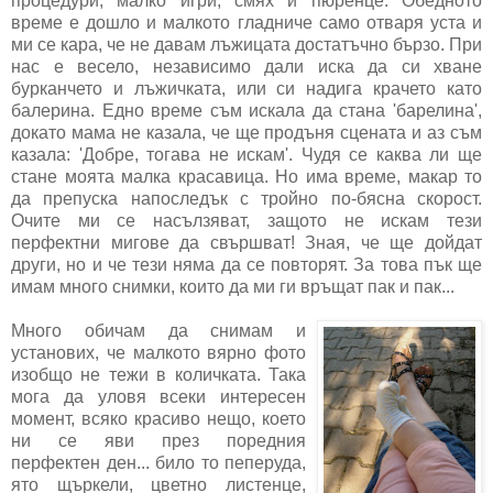
процедури, малко игри, смях и пюренце. Обедното
време е дошло и малкото гладниче само отваря уста и
ми се кара, че не давам лъжицата достатъчно бързо. При
нас е весело, независимо дали иска да си хване
бурканчето и лъжичката, или си надига крачето като
балерина. Едно време съм искала да стана 'барелина',
докато мама не казала, че ще продъня сцената и аз съм
казала: 'Добре, тогава не искам'. Чудя се каква ли ще
стане моята малка красавица. Но има време, макар то
да препуска напоследък с тройно по-бясна скорост.
Очите ми се насълзяват, защото не искам тези
перфектни мигове да свършват! Зная, че ще дойдат
други, но и че тези няма да се повторят. За това пък ще
имам много снимки, които да ми ги връщат пак и пак...
Много обичам да снимам и
установих, че малкото вярно фото
изобщо не тежи в количката. Така
мога да уловя всеки интересен
момент, всяко красиво нещо, което
ни се яви през поредния
перфектен ден... било то пеперуда,
ято щъркели, цветно листенце,