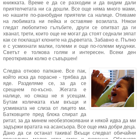
книжката. Време е да се разходим и да видим дали
приятелчетата ни са дошли. Все още няма много мами,
но нашите по-ранобудни приятели са налице. Отиваме
на любимата ни пейка и оставяме возилата. Някои
гледат любопитно гълъбите, други се опитват да ги
хванат, трети, които още не могат да стоят седнали зяпат
как се поклащат клоните на дърветата. Забавно е. Пълно
е с усмихнати малки, големи и още по-големи муцунки.
Светът е толкова голям и интересен. Всеки ден
преоткривам колко е съвършен!
Следва отново папкане. Все пак,
който иска да порасне - трябва да
яде. Разделяме се, за да се
срещнем по-късно. Жегата е
налице, но сякаш не я усещам.
Бутам количката към вкъщи и
усмивката не слиза от лицето ми.
Батковците пред блока спират да
ритат, за да минем необезпокоявани и някой идва да ми
задържи вратата на асансьора. Все още има добри деца.
Дано да си останат такива! Вкъщи следват обичайни