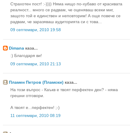
Страхотен пост! :-)))) Няма нищо по-хубаво от красивата
реалност... много се радвам, че оценяваш всеки миг,
защото той е единствен и неповторим! А още повече се
радвам, че заразяваш аудиторията си с това...
09 септември, 2010 19:58
Dimana
каза...
:) Благодаря ви!
09 септември, 2010 21:13
Пламен Петров (Пламски)
каза...
На този въпрос - Каъкв е твоят перфектен ден? - няма
грешни отговори.
А твоят е...перфектен! ;-)
11 септември, 2010 08:19