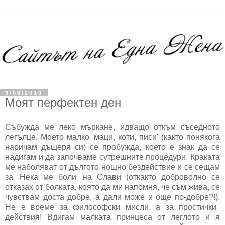
9/08/2010
Моят перфектен ден
Събужда ме леко мъркане, идващо откъм съседното
легълце. Моето малко 'маци, коти, писи' (както понякога
наричам дъщеря си) се пробужда, което е знак да се
надигам и да започваме сутрешните процедури. Краката
ме наболяват от дългото нощно бездействие и се сещам
за 'Нека ме боли' на Слави (откакто доброволно се
отказах от болката, която да ми напомня, че съм жива, се
чувствам доста добре, а дали може и още по-добре?!).
Не е време за философски мисли, а за простички
действия! Вдигам малката принцеса от леглото и я