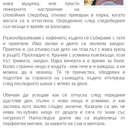
нова муцунка, или просто
лежерното настроение на
спокойния следобед, отново прекаран в парка, когато
жегата се е оттеглила. Определено след следобедния
сън вкъщи е време за разходка.
Разнообразяваме с кафенето, където се събираме с тати
и приятели. Има люлки и двете се люлеем заедно.
Приятно е, (аз отново съм дете, но този път с жива кукла
в ръце!). Прохладно е. Крачим с усмивка към вкъщи, този
път тримата, заедно. Идва вечерта и е време за баня.
Колко странно нещо е водата - хем тече и я виждаш, а не
можеш да я хванеш. Тя те пречиства, ободрява и
подготвя за страната на сънищата, където отплуваш
след последното шише с мляко за деня.
Обичам да усещам как се отпуска след поредния
щастлив ден, пълен с нови неща и усмивки, и как
заспива като малко сладко ангелче. Казвали са ми, че
няма по-хубаво нещо от децата и сега го знам със
сигурност! Напоследък дните ми са върволица от
перфектни мигове, за каквито не съм и мечтала.