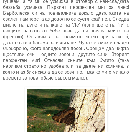
гушвам, а тя ми се усмихва в отговор с най-сладката
беззъба усмивка. Първият перфектен миг за днес!
Бърболеска си на повивалника докато дава акита на
свален памперс, а аз доволно се суетя край нея. Следва
миене на дупе и папкане на 'Ле' (явно ще е на 'ти' с
езиците, защото от бебе знае да си поиска мляко на
френски). Оставям я на голямото легло при татко й,
докато глася багажа за излизане. Чува се смях и сладко
бърборене, което наподобява песен. Срещам два чифта
щастливи очи - едните зелени, другите сини. Вторият
перфектен миг! Отнасям сините към бъгито (така
наричам страхотно удобната и за двете ни количка, в
която и аз бих искала да се возя, но... малко ми е минало
времето за това, обаче съвсем малко).