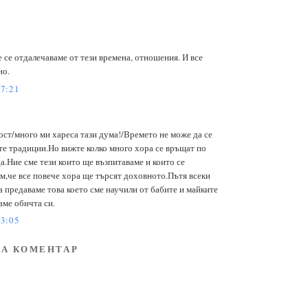
е се отдалечаваме от тези времена, отношения. И все
но.
7:21
ост/много ми хареса тази дума!/Времето не може да се
ите традиции.Но вижте колко много хора се връщат по
а.Ние сме тези които ще възпитаваме и които се
м,че все повече хора ще търсят доховното.Пътя всеки
а предаваме това което сме научили от бабите и майките
аме обичта си.
3:05
А КОМЕНТАР