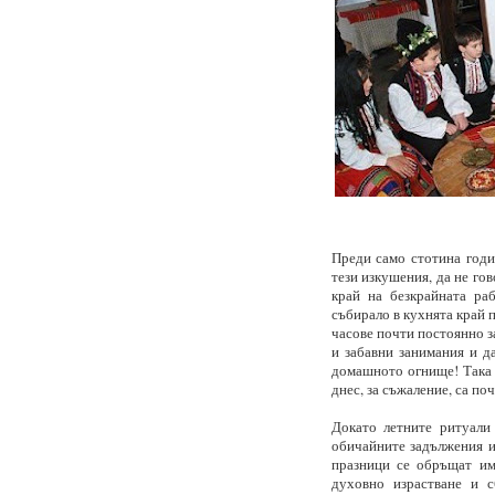
Преди само стотина годи
тези изкушения, да не гов
край на безкрайната раб
събирало в кухнята край 
часове почти постоянно за
и забавни занимания и да
домашното огнище! Така в
днес, за съжаление, са по
Докато летните ритуали
обичайните задължения и 
празници се обръщат им
духовно израстване и 