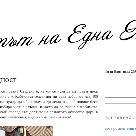
Този блог има 2655
дност
 се прави? Студено е, не ми се иска да си подам носа
дина :-)). Кабелната телевизия ми дава избор от над 100
ма нужда да обяснявам, а до леглото е най-новият бест
и избира уютно ъгълче, в което да се гушне с любимото
учай според стандартите на развитото общество дори в
кова изкушения, а денят има само 24 часа!
ПОПУЛЯРНИ 
доза романтични ф