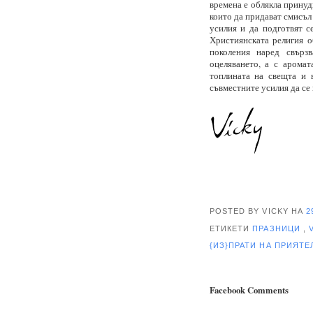
времена е облякла принуд
които да придават смисъл
усилия и да подготвят с
Християнската религия о
поколения наред свърз
оцеляването, а с аромат
топлината на свещта и 
съвместните усилия да се
POSTED BY VICKY
НА
2
ЕТИКЕТИ
ПРАЗНИЦИ
,
{ИЗ}ПРАТИ НА ПРИЯТ
Facebook Comments