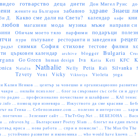
готварство
видео
деца
диети
Дон Мигел Руис
до
ени
здраве
Знаеш ли 
забавно
жените на България
Какво сме дали на Света?
кни
календар
би Д.
кафе
любов
мъже
мода
музика
магазини
направи си
подаръци
вини
полез
Обичам моето тяло
парфюми
итчи
рецеп
пътуване
ресторанти и заведения
пури
София
стихове
х
снимки
филми
тестове
градът
Bulgaria
сти
църковен календар
blogger
archive
Cru
rgana
Go Green
Iva
K
Keti
KFC
human design
Katia
Nathalie
onica
Petia
Silvanka
Nelly
Rali
Natalia
Tzvety
Vicky
Veni
Violeta
yoga
Viktoriya
и Калин Ненков ...
център за човешко и организационно развитие
 чакри ...
онлайн психолог ...
блог за свързване със себе си и друг
ето радио ...
професионално почистване и шлайфане ...
KAI тенис 
e.info ...
помощ при изневяра ...
Изкуството да сме красиви ...
Беб
гът на Генка ...
Себепознание.com ...
полезно и интересно ...
харм
..
поетично ...
Зеленият сайт ...
TheTvGuy.Net ...
БЕБЕЗОНА ...
Васи
 ...
zdraven.bg ...
Българският Poetry Slam ...
блогът на един пътеш
отвъд ириса ...
нова работа ...
спри и помисли! ...
The Man On The S
 ...
устойчиво развитие и икономика ...
who would have known ... ?