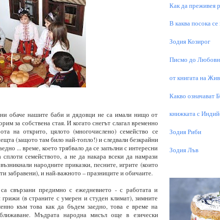
Как да преживея р
В каква посока се
Зодия Козирог
Писмо до Любовни
от книгата на Живо
Какво означават 
книжката с Индий
ни обаче нашите баби и дядовци не са имали нищо от
орим за собствена стая. И когато снегът слагал временно
ота на открито, цялото (многочислено) семейство се
Зодия Риби
пещта (защото там било най-топло!) и следвали безкрайни
едно ... време, което трябвало да се запълни с интересни
Зодия Лъв
 сплоти семейството, а не да накара всеки да намрази
ъзникнали народните приказки, песните, игрите (които
чти забравени), и най-важното – празниците и обичаите.
 са свързани предимно с ежедневието - с работата и
грижи (в страните с умерен и студен климат), зимните
енно към това как да бъдем заедно, това е време на
сближаване. Мъдрата народна мисъл още в езически