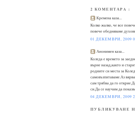
2 КОМЕНТАРA :
Кремена каза...
Колко жалко, че все повеч
повече обедняваме духов
01 ДЕКЕМВРИ, 2009 0
Анонимен каза...
Коледа е времето за заедн
върне назад,както и стар
родните си места за Колед
самовъзпитаваме.Аз вярва
сам трябва да го открие.Д
си.Да се научим да показв
04 ДЕКЕМВРИ, 2009 2
ПУБЛИКУВАНЕ Н