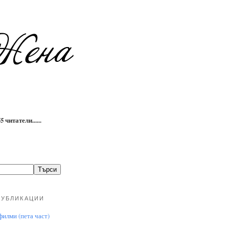
 читатели......
ПУБЛИКАЦИИ
илми (пета част)