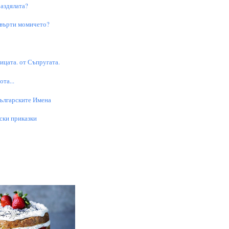
аздялата?
 върти момичето?
цата. от Съпругата.
та...
Българските Имена
ски приказки