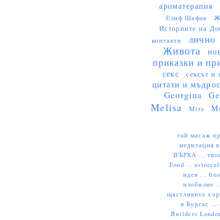
ароматерапия
ж
Елиф Шафак
Историите на До
лично
контакти
Живота
но
приказки и пр
секс
сексът и 
цитати и мъдро
Georgina
Ge
Melisa
M
Mira
тай масаж пр
медитация в
ВЪРХА ...
тво
Food ...
astrocaf
идея ...
бло
изобилие .
щастливите хора
в Бургас ...
Builders London