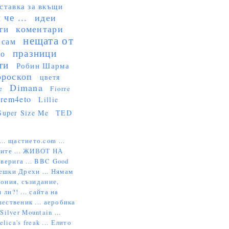
ставка за вкъщи
че ...
идеи
коментари
ги
нещата от
 сам
празници
но
ти
Робин Шарма
ороскоп
цветя
Dimana
e
Fiorre
rem4eto
Lillie
Super Size Me
TED
...
щастието.com ...
ите ...
ЖИВОТ НА
верига ...
BBC Good
ешки Дрехи ...
Нямам
ония, съзидание,
 ли?! ...
сайта на
ественик ...
аеробика
ilver Mountain ...
elica's freak ...
Елито