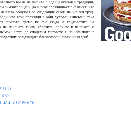
ителното време на закрито в редица обичаи и традиции,
 на зимните ни дни, да внесат празничност в съвместните
емейната общност за следващия сезон на усилен труд.
бединила тези празници с общ духовен смисъл и така
ват зимното време не със студа и трудностите на
а на печената тиква, ябълките, орехите и канелата, с
възможността да споделим миговете с най-близките в
 подготвим за идващите благословени празнични дни!
9.11.09
VICKY
ЕЛ
ИЛИ {ИЗ}ПРИНТИ