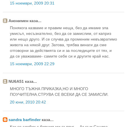
15 ноември, 2009 20:31
Анонимен каза...
Понякога казваме и правим неща, без да имаме зла
умисъл, несъзнателно, без да се замислим, от каприз
или нещо друго. И се случва да променим невъзвратимо
живота на някой друг. Затова, трябва винаги да сме
отговорни за действията си и за последиците от тях, и
да се уважаваме- самите себе си и другите край нас.
15 ноември, 2009 22:29
NU6A51 каза...
МНОГО ТЪЖНА ПРИКАЗКА,НО И МНОГО
ПОУЧИТЕЛНА.СТРУВА СЕ ВСЕКИ ДА СЕ ЗАМИСЛИ.
20 юни, 2010 20:42
sandra barfinder
каза...
Как се сдобих с бившия ми съпруг ... Аз съм Сандра