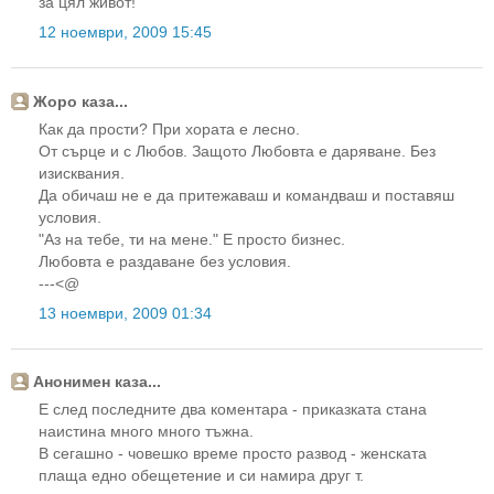
за цял живот!
12 ноември, 2009 15:45
Жоро каза...
Как да прости? При хората е лесно.
От сърце и с Любов. Защото Любовта е даряване. Без
изисквания.
Да обичаш не е да притежаваш и командваш и поставяш
условия.
"Аз на тебе, ти на мене." Е просто бизнес.
Любовта е раздаване без условия.
---<@
13 ноември, 2009 01:34
Анонимен каза...
Е след последните два коментара - приказката стана
наистина много много тъжна.
В сегашно - човешко време просто развод - женската
плаща едно обещетение и си намира друг т.