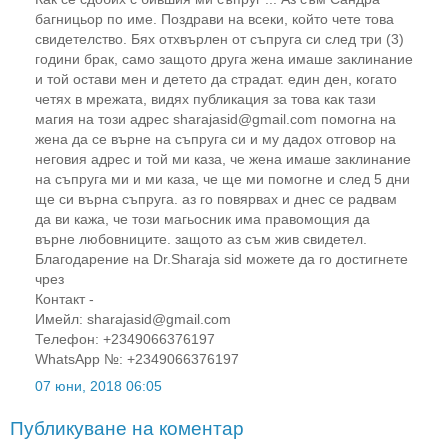
багницьор по име. Поздрави на всеки, който чете това
свидетелство. Бях отхвърлен от съпруга си след три (3)
години брак, само защото друга жена имаше заклинание
и той остави мен и детето да страдат. един ден, когато
четях в мрежата, видях публикация за това как тази
магия на този адрес sharajasid@gmail.com помогна на
жена да се върне на съпруга си и му дадох отговор на
неговия адрес и той ми каза, че жена имаше заклинание
на съпруга ми и ми каза, че ще ми помогне и след 5 дни
ще си върна съпруга. аз го повярвах и днес се радвам
да ви кажа, че този магьосник има правомощия да
върне любовниците. защото аз съм жив свидетел.
Благодарение на Dr.Sharaja sid можете да го достигнете
чрез
Контакт -
Имейл: sharajasid@gmail.com
Телефон: +2349066376197
WhatsApp №: +2349066376197
07 юни, 2018 06:05
Публикуване на коментар