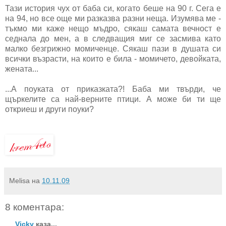
Тази история чух от баба си, когато беше на 90 г. Сега е
на 94, но все още ми разказва разни неща. Изумява ме -
тъкмо ми каже нещо мъдро, сякаш самата вечност е
седнала до мен, а в следващия миг се засмива като
малко безгрижно момиченце. Сякаш пази в душата си
всички възрасти, на които е била - момичето, девойката,
жената...
...А поуката от приказката?! Баба ми твърди, че
щъркелите са най-верните птици. А може би ти ще
откриеш и други поуки?
Melisa
на
10.11.09
8 коментара:
Vicky
каза...