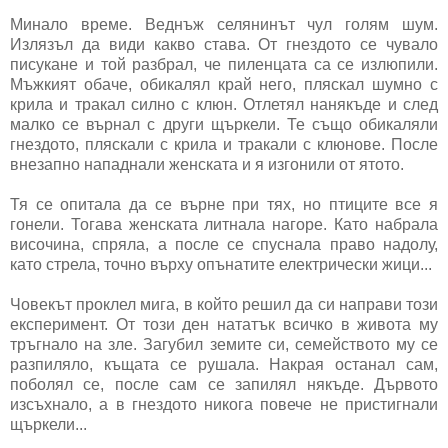
Минало време. Веднъж селянинът чул голям шум.
Излязъл да види какво става. От гнездото се чувало
писукане и той разбрал, че пиленцата са се излюпили.
Мъжкият обаче, обикалял край него, пляскал шумно с
крила и тракал силно с клюн. Отлетял нанякъде и след
малко се върнал с други щъркели. Те също обикаляли
гнездото, пляскали с крила и тракали с клюнове. После
внезапно нападнали женската и я изгонили от ятото.
Тя се опитала да се върне при тях, но птиците все я
гонели. Тогава женската литнала нагоре. Като набрала
височина, спряла, а после се спуснала право надолу,
като стрела, точно върху опънатите електрически жици...
Човекът проклел мига, в който решил да си направи този
експеримент. От този ден нататък всичко в живота му
тръгнало на зле. Загубил земите си, семейството му се
разпиляло, къщата се рушала. Накрая останал сам,
поболял се, после сам се запилял някъде. Дървото
изсъхнало, а в гнездото никога повече не пристигнали
щъркели...