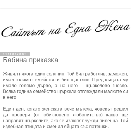
11/10/2009
Бабина приказка
Живял някога един селянин. Той бил работлив, заможен,
имал голямо семейство и бил щастлив. Пред къщата му
имало голямо дърво, а на него – щъркелово гнездо.
Всяка година семейство щъркели отглеждали малките си
в него.
Един ден, когато женската вече мътела, човекът решил
да провери (от обикновено любопитство) какво ще
направят щъркелите, ако се излюпят чужди пиленца. Той
издебнал птицата и сменил яйцата със патешки.