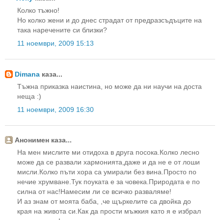
Колко тъжно!
Но колко жени и до днес страдат от предразсъдъците на
така наречените си близки?
11 ноември, 2009 15:13
Dimana
каза...
Тъжна приказка наистина, но може да ни научи на доста
неща :)
11 ноември, 2009 16:30
Анонимен каза...
На мен мислите ми отидоха в друга посока.Колко лесно
може да се развали хармонията,даже и да не е от лоши
мисли.Колко пъти хора са умирали без вина.Просто по
нечие хрумване.Тук поуката е за човека.Природата е по
силна от нас!Намесим ли се всичко разваляме!
И аз знам от моята баба, ,че щъркелите са двойка до
края на живота си.Как да прости мъжкия като я е избрал