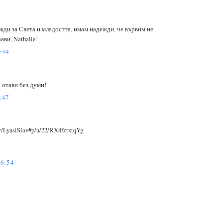
жди за Света и младостта, имам надежди, че вървим не
ави, Nathalie!
:59
е отави без думи!
:47
r/LyusiSlav#p/u/22/RX4fztxtqYg
6:54