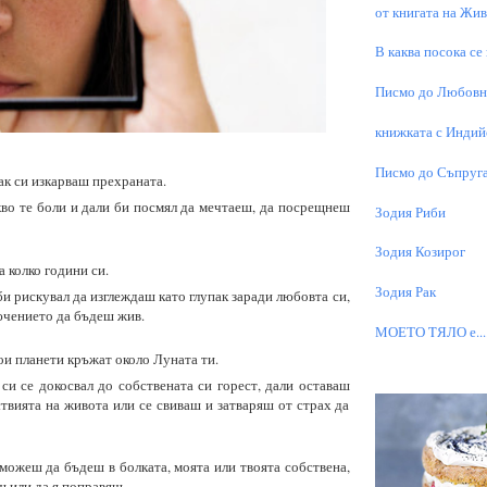
от книгата на Живо
В каква посока се
Писмо до Любовни
книжката с Индий
Писмо до Съпруга
ак си изкарваш прехраната.
кво те боли и дали би посмял да мечтаеш, да посрещнеш
Зодия Риби
Зодия Козирог
а колко години си.
Зодия Рак
и рискувал да изглеждаш като глупак заради любовта си,
ючението да бъдеш жив.
МОЕТО TЯЛО е...
ои планети кръжат около Луната ти.
си се докосвал до собствената си горест, дали оставаш
твията на живота или се свиваш и затваряш от страх да
можеш да бъдеш в болката, моята или твоята собствена,
ш или да я поправяш.