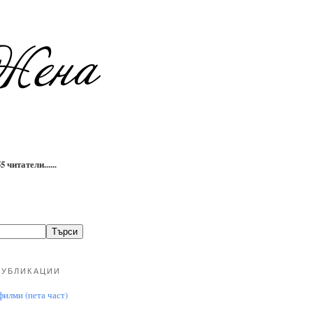
 читатели......
ПУБЛИКАЦИИ
илми (пета част)