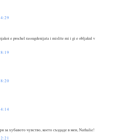
4:29
njakoi e prochel rassugdenijata i mislite mi i gi e obljakul v
8:19
8:20
4:14
 за хубавото чувство, което създаде в мен, Nathalie!
2:21