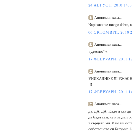
24 АВГУСТ, 2010 14:3
Анонимен каза...
Napisanoto e mnogo dobro, no
06 ОКТОМВРИ, 2010 2
Анонимен каза...
чудесно:)))...
17 ФЕВРУАРИ, 2011 1
Анонимен каза...
УНИКАЛНО Е !!!!УЖАС
!!!
17 ФЕВРУАРИ, 2011 1
Анонимен каза...
да. ДА. ДА! Къде и как да
да бъда сам, не и за дълг
в сърцето ми. И не ми ост
собственото си Безумие. 