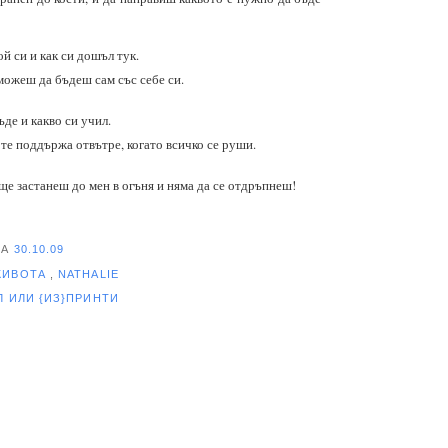
ой си и как си дошъл тук.
можеш да бъдеш сам със себе си.
ъде и какво си учил.
те поддържа отвътре, когато всичко се руши.
ще застанеш до мен в огъня и няма да се отдръпнеш!
НА
30.10.09
ЖИВОТА
,
NATHALIE
ЕЛ
ИЛИ {ИЗ}ПРИНТИ