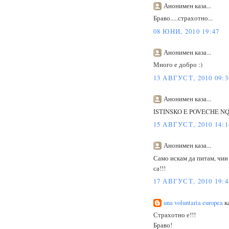
Анонимен каза...
Браво.....страхотно...
08 ЮНИ, 2010 19:47
Анонимен каза...
Много е добро :)
13 АВГУСТ, 2010 09:3
Анонимен каза...
ISTINSKO E POVECHE NQ
15 АВГУСТ, 2010 14:1
Анонимен каза...
Само искам да питам, чии 
са!!!
17 АВГУСТ, 2010 19:4
una voluntaria europea
ка
Страхотно е!!!
Браво!