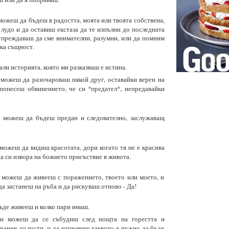
можеш да бъдеш в радостта, моята или твоята собствена,
удо и да оставиш екстаза да те изпълни до последната
дупреждаваш да сме внимателни, разумни, или да помним
ка същност.
али историята, която ми разказваш е истина.
можеш да разочароваш някой друг, оставайки верен на
понесеш обвинението, че си *предател*, непредавайки
 можеш да бъдеш предан и следователно, заслужаващ
можеш да видиш красотата, дори когато тя не е красива
да си извора на божието присъствие в живота.
 можеш да живееш с поражението, твоето или моето, и
 да застанеш на ръба и да рискуваш отново - Да!
ъде живееш и колко пари имаш.
и можеш да се събудиш след нощта на горестта и
аранен до кости, и да направиш каквото е нужно да бъде