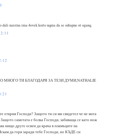
3
 dali naistna ima 4ovek koito nqma da se odrapne ot oganq.
2:11
2:12
НО МНОГО ТИ БЛАГОДАРЯ ЗА ТЕЗИ ДУМИ,NATHALIE
4:21
 те открия Господи? Защото ти си ми свидетел че не мога
о. Защото самотата е болка Господи, забиваща се като нож
ава нищо друго освен да крача в пламъците на
Искам да горя заради тебе Господи, но КЪДЕ си