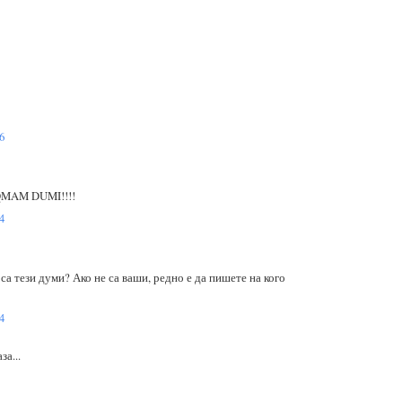
6
MAM DUMI!!!!
4
са тези думи? Ако не са ваши, редно е да пишете на кого
4
за...