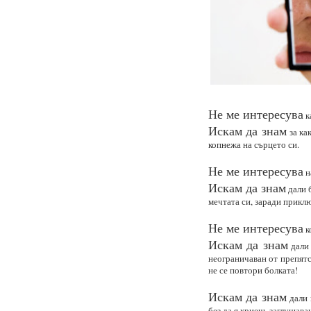
Не ме интересува
к
Искам да знам
за ка
копнежа на сърцето си.
Не ме интересува
н
Искам да знам
дали б
мечтата си, заради прикл
Не ме интересува
к
Искам да знам
дали 
неограничаван от препятс
не се повтори болката!
Искам да знам
дали 
без да я криеш, заглушава