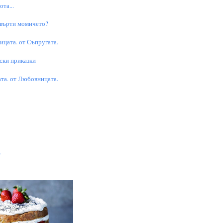
та...
 върти момичето?
цата. от Съпругата.
ски приказки
та. от Любовницата.
.