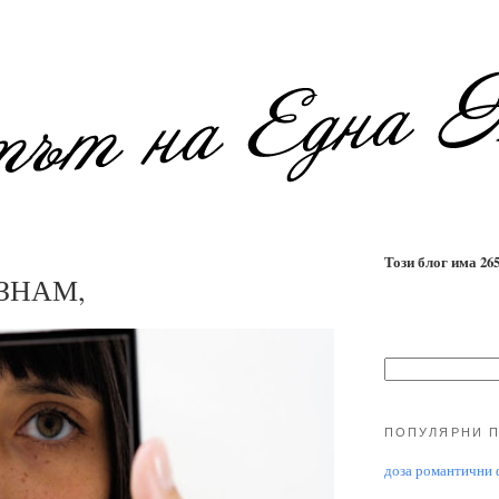
Този блог има 2655
ЗНАМ,
ПОПУЛЯРНИ 
доза романтични ф