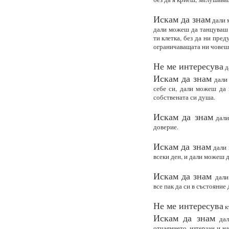
Искам да знам
дали 
дали можеш да танцуваш л
ти клетка, без да ни пре
ограничаващата ни човеш
Не ме интересува
д
Искам да знам
дали 
себе си, дали можеш да 
собствената си душа.
Искам да знам
дали
доверие.
Искам да знам
дали 
всеки ден, и дали можеш 
Искам да знам
дали
все пак да си в състояние
Не ме интересува
к
Искам да знам
дал
отчаянието, изтерзан и н