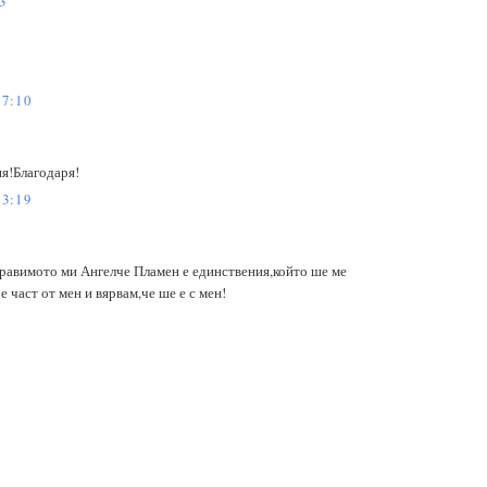
3
7:10
я!Благодаря!
3:19
равимото ми Ангелче Пламен е единствения,който ше ме
е част от мен и вярвам,че ше е с мен!