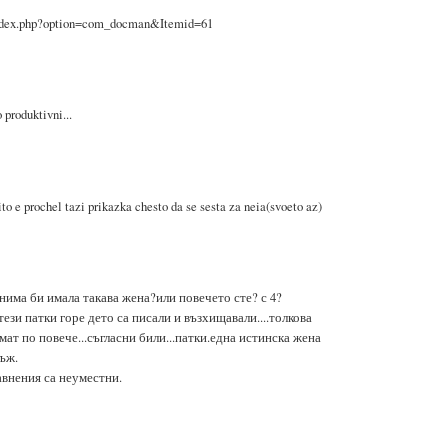
ndex.php?option=com_docman&Itemid=61
produktivni...
to e prochel tazi prikazka chesto da se sesta za neia(svoeto az)
нима би имала такава жена?или повечето сте? с 4?
 тези патки горе дето са писали и възхищавали....толкова
имат по повече...съгласни били...патки.една истинска жена
ъж.
авнения са неуместни.