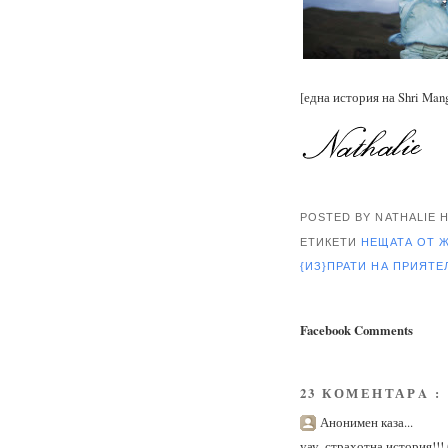
[една история на Shri Mang
POSTED BY NATHALIE
ЕТИКЕТИ
НЕЩАТА ОТ 
{ИЗ}ПРАТИ НА ПРИЯТ
Facebook Comments
23 КОМЕНТАРA :
Анонимен каза...
уау, страхотна история!!! 