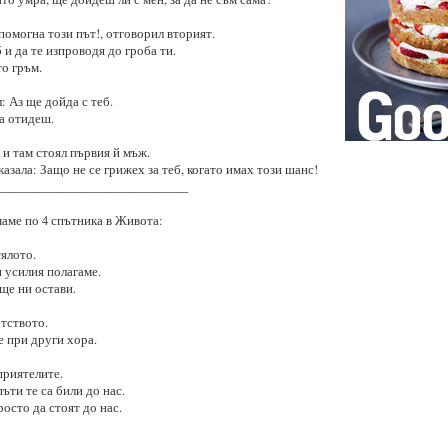
помогна този път!, отговорил вторият.
 и да те изпроводя до гроба ти.
о гръм.
: Аз ще дойда с теб.
да отидеш.
 и там стоял първия й мъж.
азала: Защо не се грижех за теб, когато имах този шанс!
________________________________
маме по 4 спътника в Живота:
ялото.
и усилия полагаме.
ще ни остави.
тството.
е при други хора.
приятелите.
ъти те са били до нас.
росто да стоят до нас.