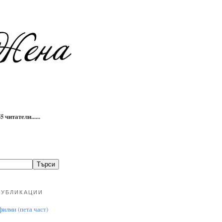
 читатели......
ПУБЛИКАЦИИ
илми (пета част)