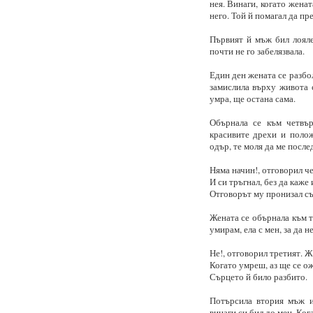
нея. Винаги, когато жена
него. Той й помагал да пр
Първият й мъж бил лояле
почти не го забелязвала.
Един ден жената се разбол
замислила върху живота с
умра, ще остана сама.
Обърнала се към четвър
красивите дрехи и полож
одър, те моля да ме после
Няма начин!, отговорил ч
И си тръгнал, без да каже 
Отговорът му пронизал съ
Жената се обърнала към т
умирам, ела с мен, за да н
Не!, отговорил третият. Ж
Когато умреш, аз ще се ож
Сърцето й било разбито.
Потърсила втория мъж и
винаги си бил до мен. Ког