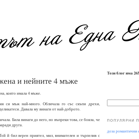
Този блог има 2655
 жена и нейните 4 мъже
на, която имала 4 мъже.
ия си мъж най-много. Обличала го със скъпи дрехи,
деликатеси. Давала му винаги от най-доброто.
чала. Била винаги до него, но въпреки това, се бояла, че
ПОПУЛЯРНИ 
заради друга.
доза романтични ф
ой й бил верен приятел, мил, внимателен и търпелив с