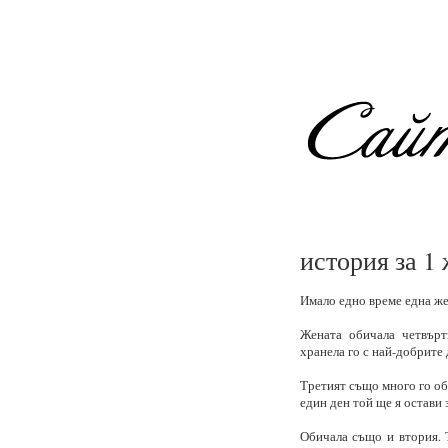
история за 1
Имало едно време една же
Жената обичала четвърт
хранела го с най-добрите 
Третият също много го оби
един ден той ще я остави 
Обичала също и втория. Т