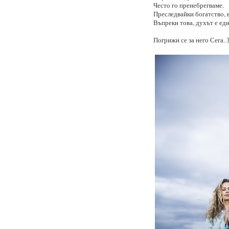
Често го пренебрегваме.
Преследвайки богатство, в
Въпреки това, духът е еди
Погрижи се за него Сега. З