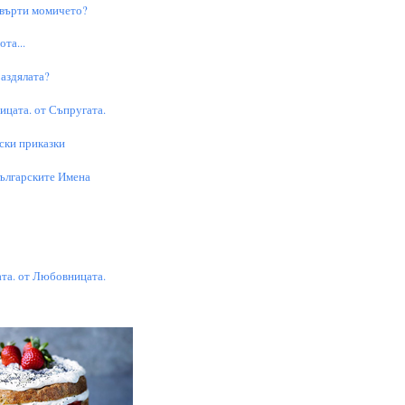
 върти момичето?
та...
аздялата?
цата. от Съпругата.
ски приказки
Българските Имена
та. от Любовницата.