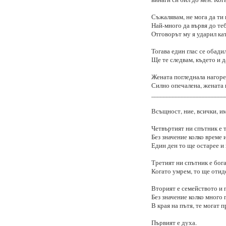
Съжалявам, не мога да ти 
Най-много да вървя до теб
Отговорът му я ударил кат
Тогава един глас се обадил
Ще те следвам, където и 
Жената погледнала нагоре
Силно опечалена, жената к
________________________
Всъщност, ние, всички, и
Четвъртият ни спътник е т
Без значение колко време 
Един ден то ще остарее и 
Третият ни спътник е бога
Когато умрем, то ще отид
Вторият е семейството и 
Без значение колко много п
В края на пътя, те могат п
Първият е духа.