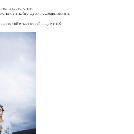
ласт и удоволствия.
нственият, който ще ни последва, винаги.
ащото той е част от теб и ще е с теб.