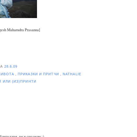
esh Maharudra Prasanna]
НА
28.6.09
ЖИВОТА
,
ПРИКАЗКИ И ПРИТЧИ
,
NATHALIE
ЕЛ
ИЛИ {ИЗ}ПРИНТИ
благодаря, че я сподели :)