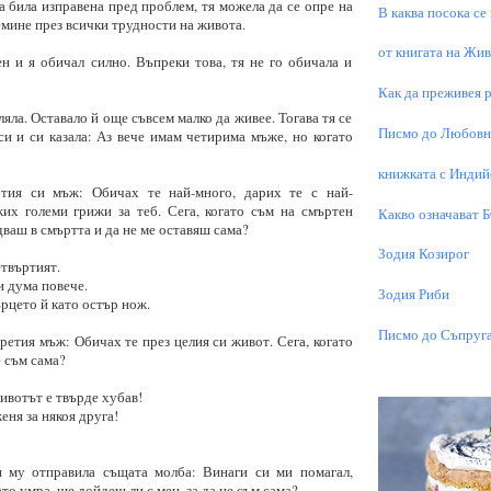
та била изправена пред проблем, тя можела да се опре на
В каква посока се
емине през всички трудности на живота.
от книгата на Живо
н и я обичал силно. Въпреки това, тя не го обичала и
Как да преживея р
яла. Оставало й още съвсем малко да живее. Тогава тя се
Писмо до Любовни
и и си казала: Аз вече имам четирима мъже, но когато
книжката с Индий
тия си мъж: Обичах те най-много, дарих те с най-
их големи грижи за теб. Сега, когато съм на смъртен
Какво означават 
дваш в смъртта и да не ме оставяш сама?
Зодия Козирог
етвъртият.
и дума повече.
Зодия Риби
рцето й като остър нож.
Писмо до Съпруга
ретия мъж: Обичах те през целия си живот. Сега, когато
е съм сама?
ивотът е твърде хубав!
еня за някоя друга!
 му отправила същата молба: Винаги си ми помагал,
ато умра, ще дойдеш ли с мен, за да не съм сама?