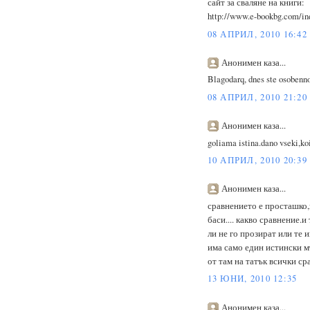
сайт за сваляне на книги:
http://www.e-bookbg.com/i
08 АПРИЛ, 2010 16:42
Анонимен каза...
Blagodarq, dnes ste osobenno 
08 АПРИЛ, 2010 21:20
Анонимен каза...
goliama istina.dano vseki,koi
10 АПРИЛ, 2010 20:39
Анонимен каза...
сравнението е просташко,
баси.... какво сравнение.и
ли не го прозират или те 
има само един истински м
от там на татък всички ср
13 ЮНИ, 2010 12:35
Анонимен каза...