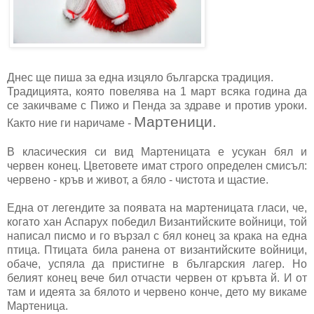
Днес ще пиша за една изцяло българска традиция.
Традицията, която повелява на 1 март всяка година да
се закичваме с Пижо и Пенда за здраве и против уроки.
Мартеници.
Както ние ги наричаме -
В класическия си вид Mартеницата e усукан бял и
червен конец. Цветовете имат строго определен смисъл:
червено - кръв и живот, а бяло - чистота и щастие.
Една от легендите за появата на мартеницата гласи, че,
когато хан Аспарух победил Византийските войници, той
написал писмо и го вързал с бял конец за крака на една
птица. Птицата била ранена от византийските войници,
обаче, успяла да пристигне в българския лагер. Но
белият конец вече бил отчасти червен от кръвта й. И от
там и идеята за бялото и червено конче, дето му викаме
Мартеница.