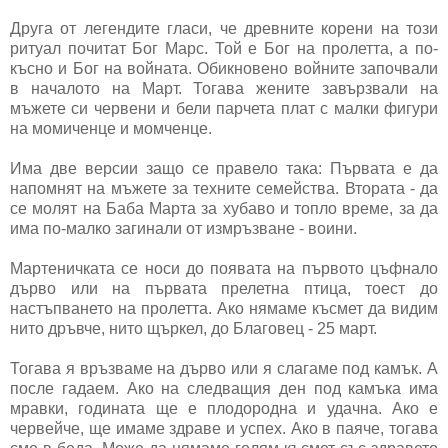
Друга от легендите гласи, че древните корени на този
ритуал почитат Бог Марс. Той е Бог на пролетта, а по-
късно и Бог на войната. Обикновено войните започвали
в началото на Март. Тогава жените завързвали на
мъжете си червени и бели парчета плат с малки фигури
на момиченце и момченце.
Има две версии защо се правело така: Първата е да
напомнят на мъжете за техните семейства. Втората - да
се молят на Баба Марта за хубаво и топло време, за да
има по-малко загинали от измръзване - воини.
Мартеничката се носи до появата на първото цъфнало
дърво или на първата прелетна птица, тоест до
настъпването на пролетта. Ако нямаме късмет да видим
нито дръвче, нито щъркел, до Благовец - 25 март.
Тогава я връзваме на дърво или я слагаме под камък. А
после гадаем. Ако на следващия ден под камъка има
мравки, годината ще е плодородна и удачна. Ако е
червейче, ще имаме здраве и успех. Ако в паяче, тогава