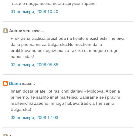
пък и е представена доста аргументирано.
01 ноември, 2008 10:40
Анонимен каза...
Prekrasna tradicia,proizhoda na koiato e ezicheski i ne biva
da ia priemame za Balgarska.No,mozhem da ia
praktikuvame bez ugrizenia,za razlika ot mnogoto drugi
naposledak!
02 ноември, 2008 05:35
Diana
каза...
Imam dosta priateli ot razlichni darjavi - Moldova, Albania
primerno. Te sashto imat martenici. Sabirame se i pravim
martenichki zaedno, mnogo hubava tradicia (ne samo
Bulgarska).
03 ноември, 2008 17:03