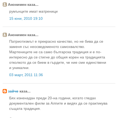
Анонимен каза...
румънците имат матреници
15 юни, 2010 19:10
Анонимен каза...
Патриотизмът е прекрасно качество, но не бива да се
заменя със неосведоменото самохвалство.
Мартениците не са само българска традиция и е по-
интересно да се стигне до общия корен на традицията
отколкото да се бием в гърдите, че ние сме единствени
и уникални.
03 март, 2011 11:36
зайче
каза...
Бях изненадан преди 20-на години, когато гледах
документален филм за Алпите и видях да се практикува
същата традиция.