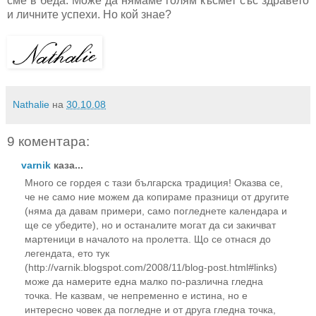
сме в беда. Може да нямаме голям късмет със здравето
и личните успехи. Но кой знае?
Nathalie
на
30.10.08
9 коментара:
varnik
каза...
Много се гордея с тази българска традиция! Оказва се,
че не само ние можем да копираме празници от другите
(няма да давам примери, само погледнете календара и
ще се убедите), но и останалите могат да си закичват
мартеници в началото на пролетта. Що се отнася до
легендата, ето тук
(http://varnik.blogspot.com/2008/11/blog-post.html#links)
може да намерите една малко по-различна гледна
точка. Не казвам, че непременно е истина, но е
интересно човек да погледне и от друга гледна точка,