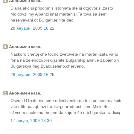
Анонимен каза...
Diana.ako si pripomnis istoryata ste si otgovoris .zasto
Moldovzi my Albanzi imat martenizi.Ta tova sa zemi
naselyavani ot BUlgari,tejnite dedi.
28 януари, 2009 16:22
Анонимен каза...
Naskoro chetoj che tocho zvetovete na martenizata varju
fona na zelenoto/prekrasnite Bulgarskiplanini/e zalojeno v
Bulgarskya flag.Byalo,zeleno,cherveno.
28 януари, 2009 16:25
Анонимен каза...
Osven G1rcite nie sme edinstvenite na tozi poluostrov koito
vse o6te pazqt tazi tradiciq,narodnost i ime.Mislq 4e
s1vsem spokoino mojem da kajem 4e e b1lgarska tradiciq.
17 август, 2009 18:30