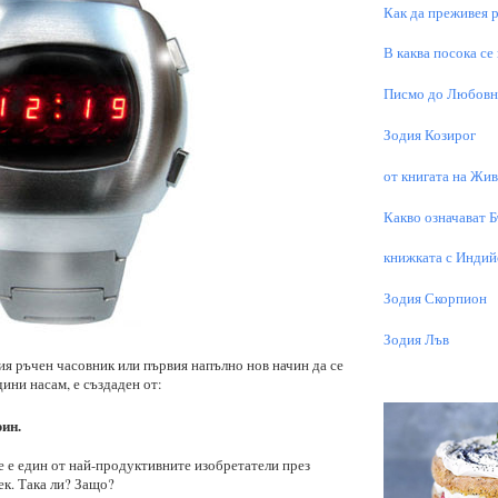
Как да преживея р
В каква посока се
Писмо до Любовни
Зодия Козирог
от книгата на Живо
Какво означават 
книжката с Индий
Зодия Скорпион
Зодия Лъв
я ръчен часовник или първия напълно нов начин да се
дини насам, е създаден от:
ин.
е е един от най-продуктивните изобретатели през
ек. Така ли? Защо?