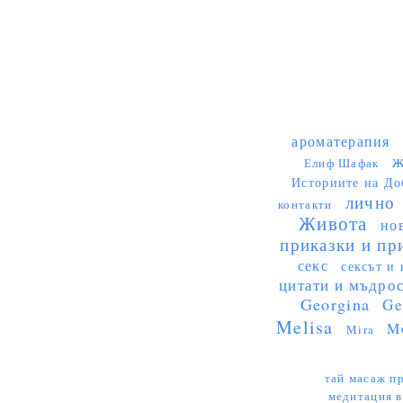
ароматерапия
ж
Елиф Шафак
Историите на До
лично
контакти
Живота
но
приказки и пр
секс
сексът и 
цитати и мъдро
Georgina
Ge
Melisa
M
Mira
тай масаж пр
медитация в