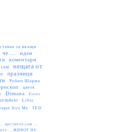
ставка за вкъщи
че ...
идеи
коментари
ги
нещата от
 сам
празници
но
ти
Робин Шарма
ороскоп
цветя
Dimana
e
Fiorre
rem4eto
Lillie
Super Size Me
TED
...
щастието.com ...
ите ...
ЖИВОТ НА