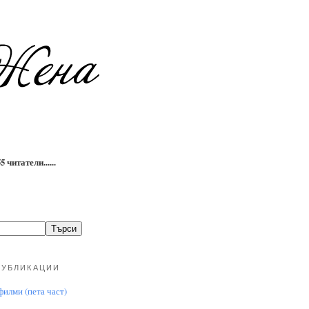
 читатели......
ПУБЛИКАЦИИ
илми (пета част)