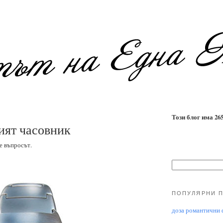
Този блог има 2655
ият часовник
е въпросът.
ПОПУЛЯРНИ 
доза романтични ф