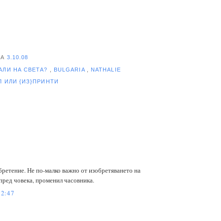
НА
3.10.08
АЛИ НА СВЕТА?
,
BULGARIA
,
NATHALIE
ЕЛ
ИЛИ {ИЗ}ПРИНТИ
бретение. Не по-малко важно от изобретяването на
ред човека, променил часовника.
2:47