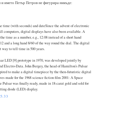
я и името Петър Петров не фигурира никъде:
he time (with seconds) and dateSince the advent of electronic
ll computers, digital displays have also been available. A
the time as a number, e.g., 12:08 instead of a short hand
2 and a long hand 8/60 of the way round the dial. The digital
 way to tell time in 500 years.
lsar LED [9] prototype in 1970, was developed jointly by
Electro-Data. John Bergey, the head of Hamilton's Pulsar
pired to make a digital timepiece by the then-futuristic digital
es made for the 1968 science fiction film 2001: A Space
e Pulsar was finally ready, made in 18-carat gold and sold for
itting diode (LED) display.
5:33