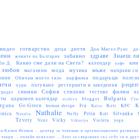
готварство
видео
деца
диети
Дон Мигел Руис
до
ени
здраве
Знаеш ли 
забавно
жените на България
Какво сме дали на Света?
кни
календар
би Д.
кафе
любов
мъже
мода
музика
магазини
направи си
подаръци
вини
полез
Обичам моето тяло
парфюми
итчи
рецеп
пътуване
ресторанти и заведения
пури
София
стихове
х
снимки
филми
тестове
градът
Bulgaria
сти
църковен календар
blogger
archive
Cru
rgana
Go Green
Iva
K
Keti
KFC
human design
Katia
Nathalie
onica
Petia
Silvanka
Nelly
Rali
Natalia
Tzvety
Vicky
Veni
Violeta
yoga
Viktoriya
и Калин Ненков ...
център за човешко и организационно развитие
 чакри ...
онлайн психолог ...
блог за свързване със себе си и друг