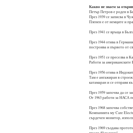
Какво не знаем за откри
Петър Петров е роден в Бе
През 1939 се записва в Чу
Пленен е от немците и пр
През 1941 се връща в Бълг
През 1944 отива в Герман
построява и първото от св
През 1951 се преселва в К
Работи за американските
През 1956 отива в Индокит
Там е ангажиран в строеж
катамаран и се отправя к
През 1959 започва да се з
От 1963 работи за НАСА п
През 1968 започва собстве
Компанията му Care Elect
сърдечен монитор, използв
През 1969 създава протот
преди 40 години!