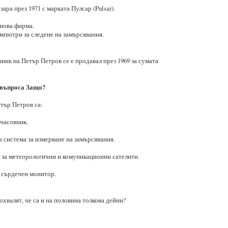
ара през 1971 с марката Пулсар (Pulsar).
 нова фирма.
мпютри за следене на замърсявания.
ник на Петър Петров се е продавал през 1969 за сумата
 въпроса Защо?
тър Петров са:
часовник.
система за измерване на замърсявания.
 за метеорологични и комуникационни сателити.
 сърдечен монитор.
похвалят, че са и на половина толкова дейни?