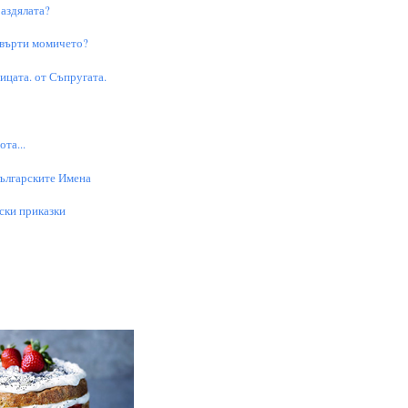
аздялата?
 върти момичето?
цата. от Съпругата.
та...
Българските Имена
ски приказки