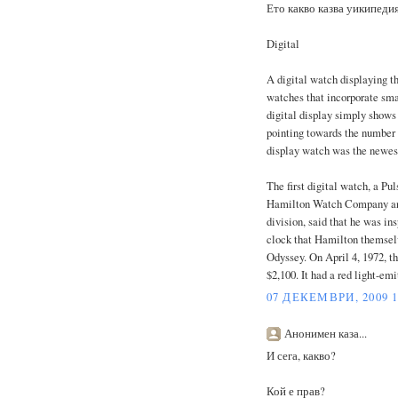
Ето какво казва уикипеди
Digital
A digital watch displaying t
watches that incorporate sma
digital display simply shows 
pointing towards the number 1
display watch was the newest
The first digital watch, a Pu
Hamilton Watch Company and 
division, said that he was ins
clock that Hamilton themselv
Odyssey. On April 4, 1972, th
$2,100. It had a red light-em
07 ДЕКЕМВРИ, 2009 1
Анонимен каза...
И сега, какво?
Кой е прав?