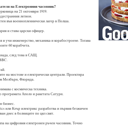
вателя на Електронния часовник?
рковица на 21 октомври 1919.
ждестранния легион.
атен във военнопленнически лагер в Полша.
ария и става царски офицер.
ия и учи инженерство, механика и корабостроене. Тогава
оите 60 корабчета.
анада, след това в САЩ.
 BBC.
ай.
ите на мостове и електрически централи. Проектира
ъм Мелбърн, Флорида.
анимава с космическа техника.
о програмата Аполо и ракетата Сатурн.
н бизнес.
rics или Кеър илектрикс разработва и първия безжичен
ан днес в болниците по цял свят.
ипа на цифровия електронен ръчен часовник. Точно