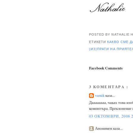
POSTED BY NATHALIE
ЕТИКЕТИ
КАКВО СМЕ Д
{ИЗ}ПРАТИ НА ПРИЯТ
Facebook Comments
3 КОМЕНТАРA :
varnik
каза...
Даааааааа, чаках това изо
компютъра. Преклонение п
03 ОКТОМВРИ, 2008 2
Анонимен каза...