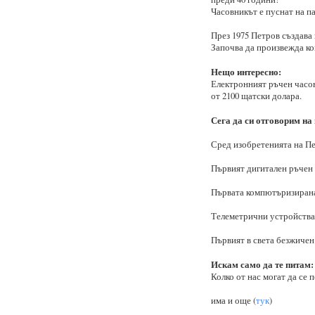
Часовникът е пуснат на паз
През 1975 Петров създава
Започва да произвежда ко
Нещо интересно:
Електронният ръчен часов
от 2100 щатски долара.
Сега да си отговорим на
Сред изобретенията на Пе
Първият дигитален ръчен 
Първата компютъризирана 
Телеметрични устройства
Първият в света безжичен
Искам само да те питам:
Колко от нас могат да се 
има и още (
тук
)