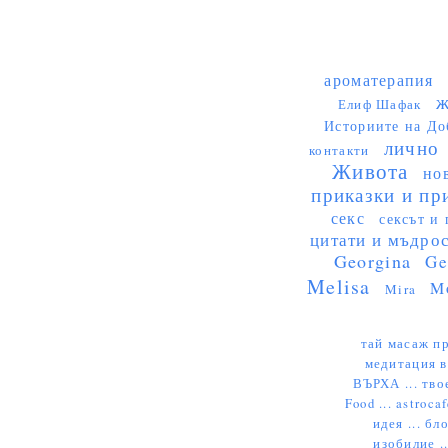
ароматерапия
ж
Елиф Шафак
Историите на До
лично
контакти
Живота
но
приказки и пр
секс
сексът и 
цитати и мъдро
Georgina
Ge
Melisa
M
Mira
тай масаж пр
медитация в
ВЪРХА ...
тво
Food ...
astrocaf
идея ...
бло
изобилие .