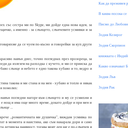
Как да преживея р
В каква посока се
Писмо до Любовни
рех със сестра ми по Skype, ми дойде една нова идея, за
щичко, a именно - за слънцето, слънчевите усмивки и за
Зодия Козирог
уговаряхме да се чуем по-късно и говорейки за куп други
Зодия Скорпион
книжката с Индий
 красиво навън днес, точно погледнах през прозореца, за
реди да излезем на разходка с кучето, и ми се прииска да
Какво означават 
баво слънце и небето е едно такова хубаво и то, ведро и
Зодия Лъв
стина такова и ми стана и на мен - хубаво и топло и някак
Зодия Рак
 я помолих:
ш навън погледни нагоре към слънцето и му се усмихни и
к е нощ и има още много време, докато дойде и при мен и
лънце ...
 нарече „романтичната ми душичка”, виждам усмивкa по
етат в момента и наистина, ако съм накарала дори и само
та детинска наивност, тогава моят ден ще е по-слънчев и