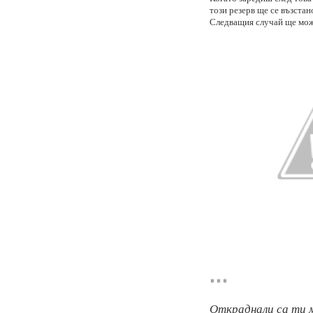
този резерв ще се възста
Следващия случай ще мож
* * *
Откраднали са ти 