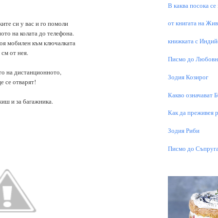
В каква посока се
от книгата на Живо
ките си у вас и го помоли
то на колата до телефона.
книжката с Индий
воя мобилен към ключалката
 см от нея.
Писмо до Любовни
то на дистанционното,
Зодия Козирог
е се отварят!
Какво означават 
ш и за багажника.
Как да преживея р
Зодия Риби
Писмо до Съпруга