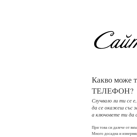
Какво може
ТЕЛЕФОН?
Случвало ли ти се е,
да се окажеш със з
а ключовете ти да 
При това си далече от вкъ
Много досадна и изнервящ