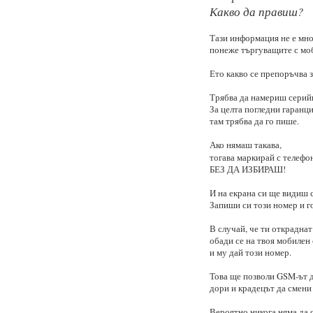
Какво да правиш?
Тази информация не е мно
понеже търгуващите с моб
Ето какво се препоръчва з
Трябва да намериш серийн
За целта погледни гаранц
там трябва да го пише.
Ако нямаш такава,
тогава маркирай с телефо
БЕЗ ДА ИЗБИРАШ!
И на екрана си ще видиш 
Запиши си този номер и го
В случай, че ти откраднат
обади се на твоя мобилен
и му дай този номер.
Това ще позволи GSM-ът д
дори и крадецът да смени
Вероятно никога няма да 