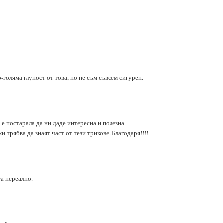
-голяма глупост от това, но не съм съвсем сигурен.
е е постарала да ни даде интересна и полезна
 трябва да знаят част от тези трикове. Благодаря!!!!
та нереално.