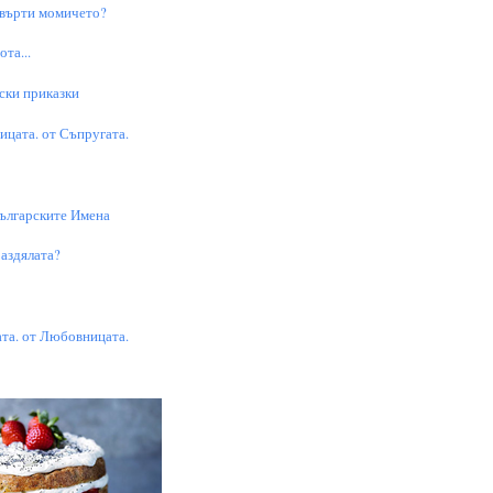
 върти момичето?
та...
ски приказки
цата. от Съпругата.
Българските Имена
аздялата?
та. от Любовницата.