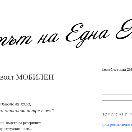
Този блог има 2655
 твоят МОБИЛЕН
аключена кола,
са останали вътре в нея?
ПОПУЛЯРНИ 
щи, където са резервните.
доза романтични ф
а ситуация, нали...