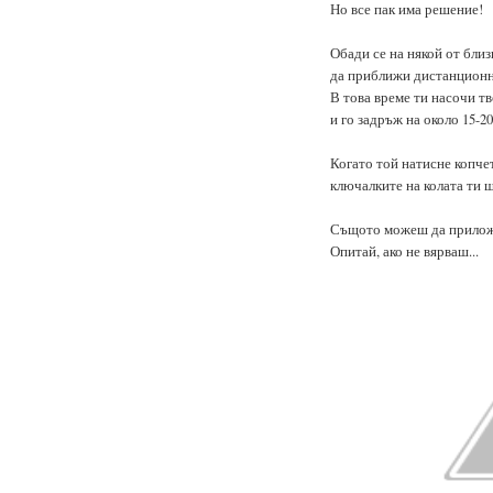
Но все пак има решение!
Обади се на някой от близ
да приближи дистанционно
В това време ти насочи т
и го задръж на около 15-20
Когато той натисне копче
ключалките на колата ти щ
Същото можеш да приложи
Опитай, ако не вярваш...