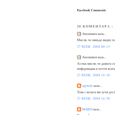
Facebook Comments
20 КОМЕНТАРA :
Анонимен каза...
Мисля, че някъде видях по
27 ЮЛИ, 2008 00:13
Анонимен каза...
Аз пък мисля, че дамата с
информация и почти всички
27 ЮЛИ, 2008 14:18
ogynche
каза...
Това с колата ми зучи дос
27 ЮЛИ, 2008 14:38
MARFI
каза...