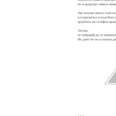
но и крадецът никога няма
Ако всички знаеха тази х
и я прилагаха в подобни с
кражбата на телефон щеше
Затова,
не забравяй да си запише
Но дано не ти се налага да