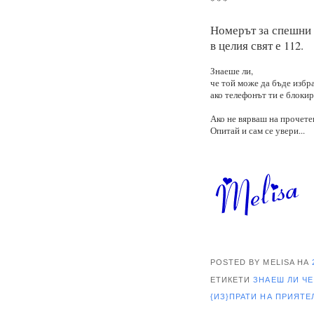
* * *
Номерът за спешни
в целия свят е
112.
Знаеше ли,
че той може да бъде избр
ако телефонът ти е блоки
Ако не вярваш на прочете
Опитай и сам се увери...
POSTED BY MELISA
НА
ЕТИКЕТИ
ЗНАЕШ ЛИ ЧЕ 
{ИЗ}ПРАТИ НА ПРИЯТ