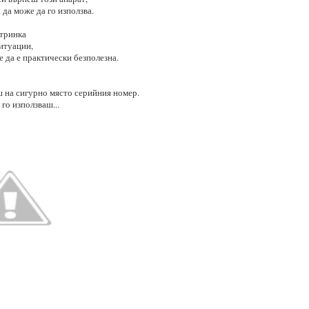
 да може да го използва.
итринка
итуации,
 да е практически безполезна.
ш на сигурно място серийния номер.
 го използваш...