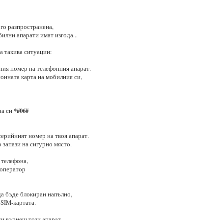
го разпространена,
илни апарати имат изгода...
а такива ситуации:
ия номер на телефонния апарат.
ионната карта на мобилния си,
*#06#
на си
серийният номер на твоя апарат.
 запази на сигурно място.
 телефона,
 оператор
а бъде блокиран напълно,
 SIM-картата.
си върнеш този апарат,