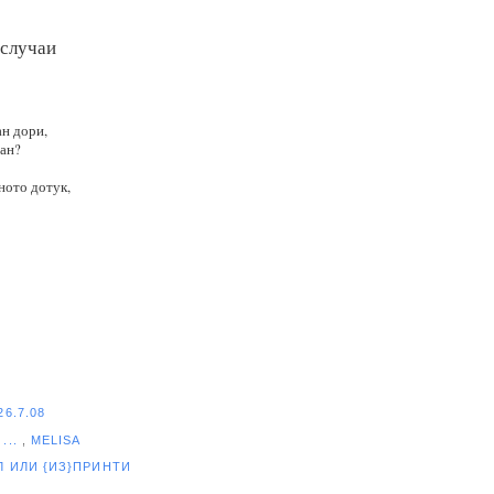
 случаи
ан дори,
ран?
ното дотук,
26.7.08
...
,
MELISA
ЕЛ
ИЛИ {ИЗ}ПРИНТИ