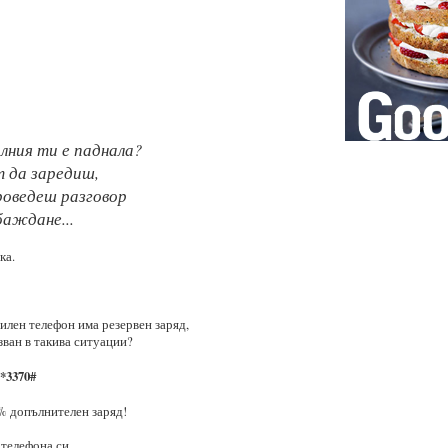
лния ти е паднала?
 да заредиш,
проведеш разговор
аждане...
ка.
илен телефон има резервен заряд,
зван в такива ситуации?
*3370#
% допълнителен заряд!
 телефона си,