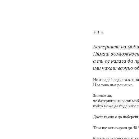
* * *
Батерията на моби
Нямаш възможност
а ти се налага да 
или чакаш важно об
Не изпадай веднага в пани
И за това има решение.
Знаеше ли,
че батерията на всеки моб
който може да бъде изпол
Достатъчно е да набереш
Така ще активираш до 50 
Когато заредиш след това