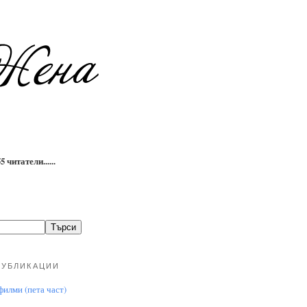
 читатели......
ПУБЛИКАЦИИ
илми (пета част)