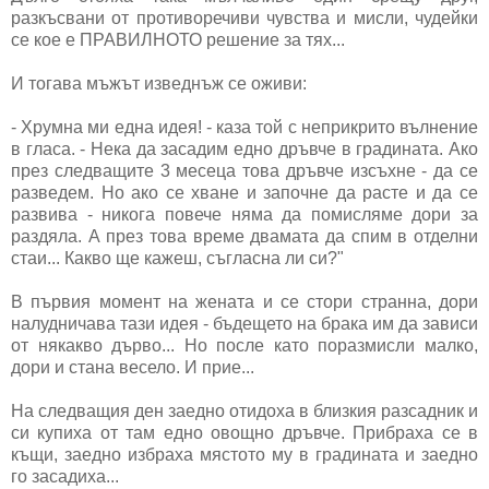
разкъсвани от противоречиви чувства и мисли, чудейки
се кое е ПРАВИЛНОТО решение за тях...
И тогава мъжът изведнъж се оживи:
- Хрумна ми една идея! - каза той с неприкрито вълнение
в гласа. - Нека да засадим едно дръвче в градината. Ако
през следващите 3 месеца това дръвче изсъхне - да се
разведем. Но ако се хване и започне да расте и да се
развива - никога повече няма да помисляме дори за
раздяла. А през това време двамата да спим в отделни
стаи... Какво ще кажеш, съгласна ли си?"
В първия момент на жената и се стори странна, дори
налудничава тази идея - бъдещето на брака им да зависи
от някакво дърво... Но после като поразмисли малко,
дори и стана весело. И прие...
На следващия ден заедно отидоха в близкия разсадник и
си купиха от там едно овощно дръвче. Прибраха се в
къщи, заедно избраха мястото му в градината и заедно
го засадиха...