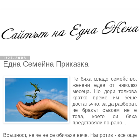
1/21/2008
Една Семейна Приказка
Те бяха младо семейство,
женени едва от няколко
месеца. Но дори толкова
кратко време им беше
достатъчно, за да разберат,
че бракът съвсем не е
това, което си бяха
представяли по-рано...
Всъщност, не че не се обичаха вече. Напротив - все още