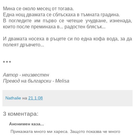
Мина се около месец от тогава.
Една нощ двамата се сблъскаха в тъмната градина.
В погледите им първо се четеше учудване, изненада,
които после преминаха в... радостен блясък...
И двамата носеха в ръцете си по една кофа вода, за да
полеят дръвчето...
* * *
Автор - неизвестен
Превод на български - Melisa
Nathalie
на
21.1.08
3 коментара:
Анонимен каза...
Приказката много ми хареса. Защото показва че много