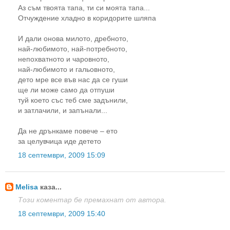
Аз съм твоята тапа, ти си моята тапа...
Отчуждение хладно в коридорите шляпа
И дали онова милото, дребното,
най-любимото, най-потребното,
непохватното и чаровното,
най-любимото и гальовното,
дето мре все във нас да се гуши
ще ли може само да отпуши
туй което със теб сме задънили,
и затлачили, и запънали...
Да не дрънкаме повече – ето
за целувчица иде детето
18 септември, 2009 15:09
Melisa
каза...
Този коментар бе премахнат от автора.
18 септември, 2009 15:40