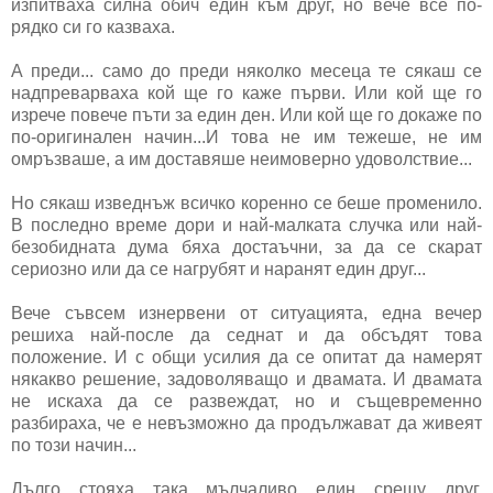
изпитваха силна обич един към друг, но вече все по-
рядко си го казваха.
А преди... само до преди няколко месеца те сякаш се
надпреварваха кой ще го каже първи. Или кой ще го
изрече повече пъти за един ден. Или кой ще го докаже по
по-оригинален начин...И това не им тежеше, не им
омръзваше, а им доставяше неимоверно удоволствие...
Но сякаш изведнъж всичко коренно се беше променило.
В последно време дори и най-малката случка или най-
безобидната дума бяха достаъчни, за да се скарат
сериозно или да се нагрубят и наранят един друг...
Вече съвсем изнервени от ситуацията, една вечер
решиха най-после да седнат и да обсъдят това
положение. И с общи усилия да се опитат да намерят
някакво решение, задоволяващо и двамата. И двамата
не искаха да се развеждат, но и същевременно
разбираха, че е невъзможно да продължават да живеят
по този начин...
Дълго стояха така мълчаливо един срещу друг,