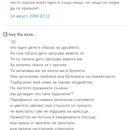
често хората искат едно и също нещо, но нещо ги спира
да си признаят.
14 август, 2008 22:11
bay Ilia каза...
:)))
ето едно дете в образа на дръвчето:
Аз съм тапата дето запушва живота ти.
Ти си тапата дето запушва живота ми.
Аз затапих смеха ти с ирония.
Ти затапваш ме на ината ми в бронята.
Ние затапихме любовта във бутилката на семейството.
Тирбушони май няма за такова злодейство.
На леглото пружините сънени
как да вадят тез тапи задънени!?
Парафинът на навика запечатва статуквото
и цветята увяхват във стъклото си пукнато,
че кристалът уви не издържа на крясъци...
Нежността ни потъна в ежедневните пясъци,
във праха от вратите ни треснати,
във перата на птиците стреснати...