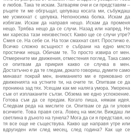
е любов. Така те искам. Затварям очи и си представям –
ръцете ти ме обгръщат, целуваш косата ми, събуждаш
ме усмихнат с целувка. Непоносима болка. Искам да
избягам. Искам да направя нещо. Искам да променя
нещо. Трябва нещо да се случи. Назад или напред. Не
ми харесва тази неизвестност. Какво ще се случи утре?
Смея се. На себе си. На този смахнат свят. Простичко е.
Всичко сложно всъщност е събрани на едно място
простички неща. Обичам те. То просто извира от мен.
Отмерените ми движения, отместения поглед. Така само
се опитвам да прикрия какво се случва в мен.
Достатъчно е да те гледам, докато говориш, думите само
минават покрай мен, вниманието ми е приковано от
движенията на устните ти, на очите ти. Опитвам се да
проникна зад тях. Усещам как ме наляга умора. Уморена
съм от изплаканите сълзи. Обзема ме едно успокоение.
Готова съм да се предам. Когато пиша, нямам идея.
Следвам реда на мислите си. Опитвам се да ги уловя
всичките. Това правя сега. Ловец на мисли. Виждаш ли
светлина в дъното на тунела? Мога да си я представя, но
тя все още не съществува. Какво ще направя утре или
вдругиден или след месец, след година? Как ще се