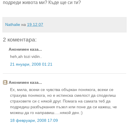
подреди живота ми? Къде ще си ти?
Nathalie
на
19.12.07
2 коментара:
Анонимен каза...
heh,ah tozi vidin..
21 януари, 2008 01:21
Анонимен каза...
Ех, мила, всеки се чувства объркан понякога, всеки се
страхува понякога, но е истинска смелост да споделиш
страховете си с някой друг. Помага на самата теб да
подредиш разбъркания пъзел или поне да си кажеш, че
можеш да го направиш.....някой ден.:)
18 февруари, 2008 17:09