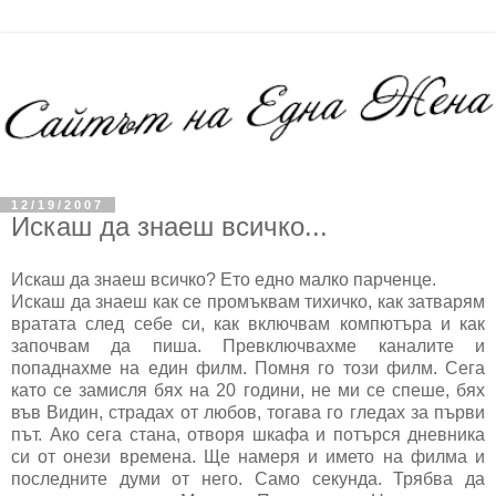
12/19/2007
Искаш да знаеш всичко...
Искаш да знаеш всичко? Ето едно малко парченце.
Искаш да знаеш как се промъквам тихичко, как затварям
вратата след себе си, как включвам компютъра и как
започвам да пиша. Превключвахме каналите и
попаднахме на един филм. Помня го този филм. Сега
като се замисля бях на 20 години, не ми се спеше, бях
във Видин, страдах от любов, тогава го гледах за първи
път. Ако сега стана, отворя шкафа и потърся дневника
си от онези времена. Ще намеря и името на филма и
последните думи от него. Само секунда. Трябва да