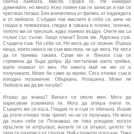
светна лампата. Мисля. Правя го. Не намерих
думичките, но много ясно помня как ги записах и как се
чувствах тогава. Бях впечетлена от филма, от надеждата
и от любовта. Събудих пак мислите в себе си, вече не
гледах в телевизора, гледах в тавана и плачех, тихичко,
тялото ми се тресеше, едва поемах въздух. Очите ми са
пълни със сълзи. Защо плача? Боли ме. Ядосана съм.
Сърдита съм. На себе си. Не мога да се позная. Върша
неща, които никога не съм мислела, че ще мога. Не мога
да се приема такава. Срам ме е. Винаги съм се
стремяла да бъда добра. Да постъпвам както трябва,
както очакват от мен. Но никога май не ми се е
получавало. Може би само за малко. Сега отново съм в
изходно положение. Объркана. Уплашена. Може ли
Любовта ми да ме погуби?
Искаш да знаеш? Винаги си около мен. Мога да
нарисувам усмивката ти. Мога да опиша очите ти.
Сърцето ми се къса. Гледам го и съм го обичала. Искам
да усетя отново този трепет, но не се получава. Не мога
да лъжа себе си. Познаваш ли това усещане, когато
пръстите ти изтръпват, жилите ти се опъват, цялото ти
тяло се разтриса от спазъм. Най-сладкото усещане. Това