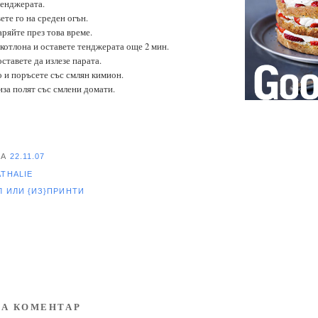
тенджерата.
ете го на среден огън.
аряйте през това време.
 котлона и оставете тенджерата още 2 мин.
оставете да излезе парата.
о и поръсете със смлян кимион.
иза полят със смлени домати.
НА
22.11.07
ATHALIE
ЕЛ
ИЛИ {ИЗ}ПРИНТИ
А КОМЕНТАР