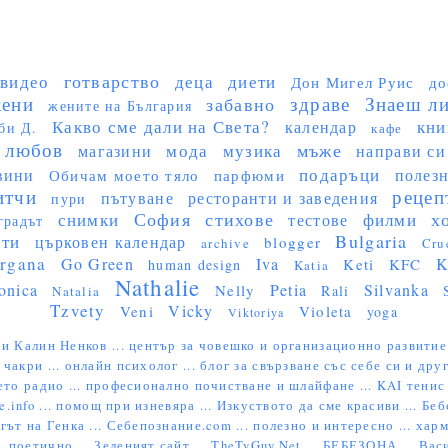
готварство
видео
деца
диети
Дон Мигел Руис
до
ени
здраве
Знаеш ли 
забавно
жените на България
Какво сме дали на Света?
кни
календар
би Д.
кафе
любов
мъже
мода
музика
магазини
направи си
подаръци
вини
полез
Обичам моето тяло
парфюми
итчи
рецеп
пътуване
ресторанти и заведения
пури
София
стихове
х
снимки
филми
тестове
градът
Bulgaria
сти
църковен календар
blogger
archive
Cru
rgana
Go Green
Iva
K
Keti
KFC
human design
Katia
Nathalie
onica
Petia
Silvanka
Nelly
Rali
Natalia
Tzvety
Vicky
Veni
Violeta
yoga
Viktoriya
и Калин Ненков ...
център за човешко и организационно развитие
 чакри ...
онлайн психолог ...
блог за свързване със себе си и друг
ето радио ...
професионално почистване и шлайфане ...
KAI тенис 
e.info ...
помощ при изневяра ...
Изкуството да сме красиви ...
Беб
гът на Генка ...
Себепознание.com ...
полезно и интересно ...
харм
..
поетично ...
Зеленият сайт ...
TheTvGuy.Net ...
БЕБЕЗОНА ...
Васи