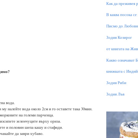
Как да преживея р
В каква посока се
Писмо до Любовни
Зодия Козирог
от книгата на Живо
Какво означават 
димо?
книжката с Индий
Зодия Риби
Зодия Лъв
ена вода.
и му налейте вода около 2см и го оставете така 30мин.
 морковите на големи парченца.
 изсипете зеленчуците върху ориза.
вете и половин шепа кашу и стафиди.
зчакайте да заври хубаво.