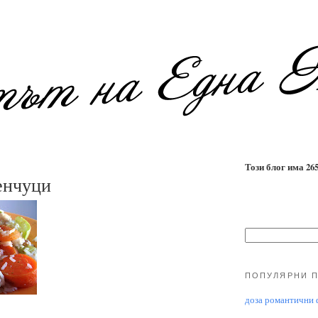
Този блог има 2655
енчуци
ПОПУЛЯРНИ 
доза романтични ф