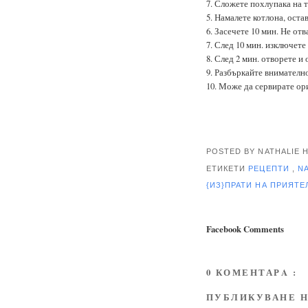
7. Сложете похлупака на 
5. Намалете котлона, остав
6. Засечете 10 мин. Не отв
7. След 10 мин. изключете
8. След 2 мин. отворете и 
9. Разбъркайте внимателн
10. Може да сервирате ор
POSTED BY NATHALIE
ЕТИКЕТИ
РЕЦЕПТИ
,
N
{ИЗ}ПРАТИ НА ПРИЯТ
Facebook Comments
0 КОМЕНТАРA :
ПУБЛИКУВАНЕ Н