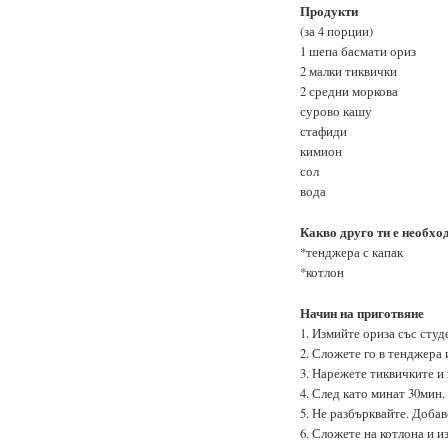
Продукти
(за 4 порции)
1 шепа басмати ориз
2 малки тиквички
2 средни моркова
сурово кашу
стафиди
кимион
сол
вода
Какво друго ти е необхо
*тенджера с капак
*котлон
Начин на приготвяне
1. Измийте ориза със студ
2. Сложете го в тенджера 
3. Нарежете тиквичките и
4. След като минат 30мин.
5. Не разбърквайте. Доба
6. Сложете на котлона и и