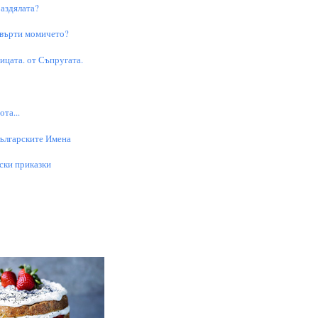
аздялата?
 върти момичето?
цата. от Съпругата.
та...
Българските Имена
ски приказки