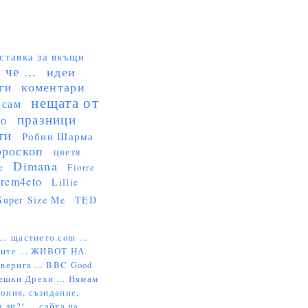
ставка за вкъщи
че ...
идеи
коментари
ги
нещата от
 сам
празници
но
ти
Робин Шарма
ороскоп
цветя
Dimana
e
Fiorre
rem4eto
Lillie
Super Size Me
TED
...
щастието.com ...
ите ...
ЖИВОТ НА
верига ...
BBC Good
ешки Дрехи ...
Нямам
ония, съзидание,
 ли?! ...
сайта на