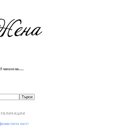
 читатели......
ПУБЛИКАЦИИ
илми (пета част)