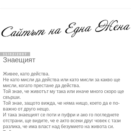
11/02/2007
Знаещият
Живее, като действа.
Не като мисли да действа или като мисли за какво ще
мисли, когато престане да действа.
Той знае, че животът му така или иначе много скоро ще
свърши.
Той знае, защото вижда, че няма нищо, което да е по-
важно от друго нещо.
И така знаещият се поти и пуфри и ако го погледнете
отстрани, ще видите, че е акто всеки друг човек с тази
разлика, че има власт над безумието на живота си.