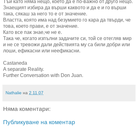
Тъй като няма нещо, което да е по-важно от друго нещо.
Знаещият избира да върши каквото и да е и го върши
така, сякаш за него то е от значение.
Властта, която има над безумието го кара да твърди, че
това, което прави, е от значение.
Като все пак знае,че не е.
Така че, когато изпълни задачите си, той се отегляв мир
и не се тревожи дали действията му са били добри или
лоши, ефикасни или неефикасни.
Castaneda
A separate Reality.
Further Conversation with Don Juan.
Nathalie
на
2.11.07
Няма коментари:
Публикуване на коментар