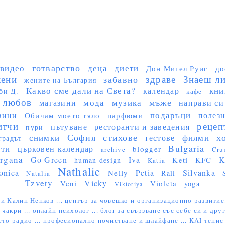
готварство
видео
деца
диети
Дон Мигел Руис
до
ени
здраве
Знаеш ли 
забавно
жените на България
Какво сме дали на Света?
кни
календар
би Д.
кафе
любов
мъже
мода
музика
магазини
направи си
подаръци
вини
полез
Обичам моето тяло
парфюми
итчи
рецеп
пътуване
ресторанти и заведения
пури
София
стихове
х
снимки
филми
тестове
градът
Bulgaria
сти
църковен календар
blogger
archive
Cru
rgana
Go Green
Iva
K
Keti
KFC
human design
Katia
Nathalie
onica
Petia
Silvanka
Nelly
Rali
Natalia
Tzvety
Vicky
Veni
Violeta
yoga
Viktoriya
и Калин Ненков ...
център за човешко и организационно развитие
 чакри ...
онлайн психолог ...
блог за свързване със себе си и друг
ето радио ...
професионално почистване и шлайфане ...
KAI тенис 