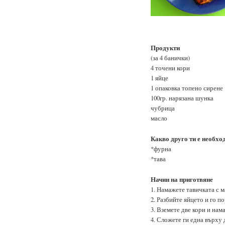
Продукти
(за 4 банички)
4 точени кори
1 яйце
1 опаковка топено сирене
100гр. нарязана шунка
чубрица
масло
Какво друго ти е необхо
*фурна
*тава
Начин на приготвяне
1. Намажете тавичката с м
2. Разбийте яйцето и го п
3. Вземете две кори и нам
4. Сложете ги една върху 