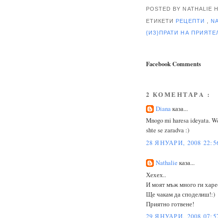
POSTED BY NATHALIE
ЕТИКЕТИ
РЕЦЕПТИ
,
N
{ИЗ}ПРАТИ НА ПРИЯТ
Facebook Comments
2 КОМЕНТАРA :
Diana
каза...
Mnogo mi haresa ideyata. We
shte se zaradva :)
28 ЯНУАРИ, 2008 22:5
Nathalie
каза...
Хехех..
И моят мъж много ги харе
Ще чакам да споделиш!:)
Приятно готвене!
29 ЯНУАРИ, 2008 07:5