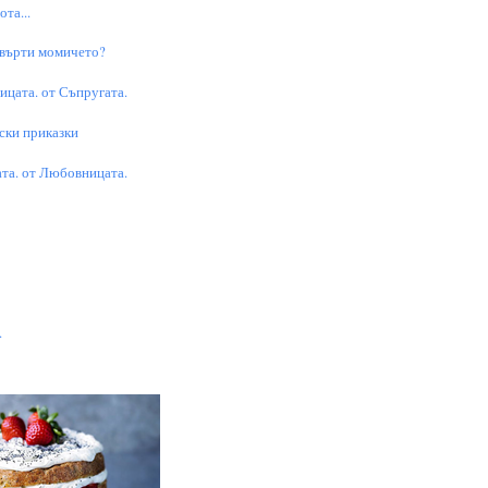
та...
 върти момичето?
цата. от Съпругата.
ски приказки
та. от Любовницата.
.