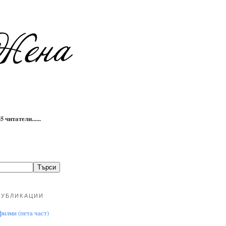
 читатели......
ПУБЛИКАЦИИ
илми (пета част)