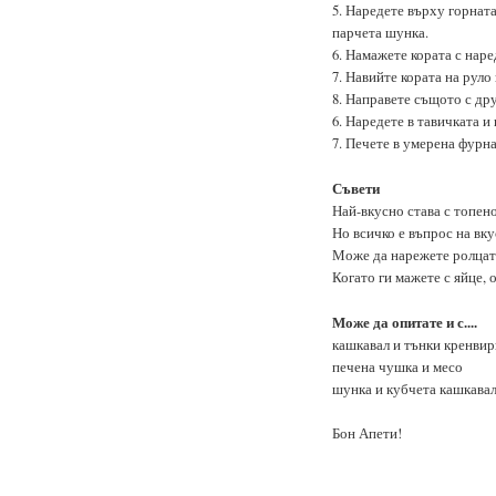
5. Наредете върху горната
парчета шунка.
6. Намажете кората с нар
7. Навийте кората на руло
8. Направете същото с дру
6. Наредете в тавичката и
7. Печете в умерена фурна
Съвети
Най-вкусно става с топено
Но всичко е въпрос на вку
Може да нарежете ролцата
Когато ги мажете с яйце, 
Може да опитате и с....
кашкавал и тънки кренви
печена чушка и месо
шунка и кубчета кашкава
Бон Апети!