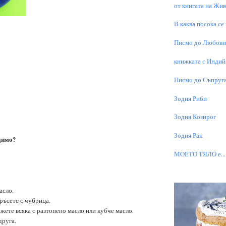
от книгата на Живо
В каква посока се
Писмо до Любовни
книжката с Индий
Писмо до Съпруга
Зодия Риби
Зодия Козирог
Зодия Рак
димо?
МОЕТО TЯЛО е...
асло.
оръсете с чубрица.
ажете всяка с разтопено масло или кубче масло.
друга.