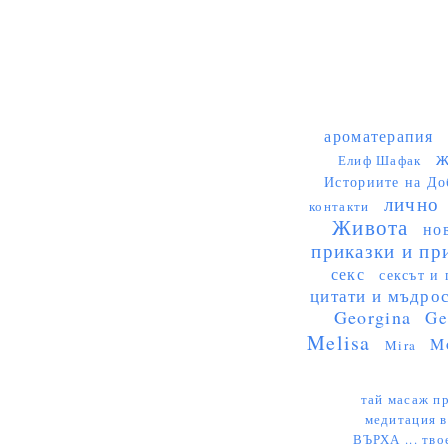
ароматерапия
ж
Елиф Шафак
Историите на До
лично
контакти
Живота
но
приказки и пр
секс
сексът и 
цитати и мъдро
Georgina
Ge
Melisa
M
Mira
тай масаж пр
медитация в
ВЪРХА ...
тво