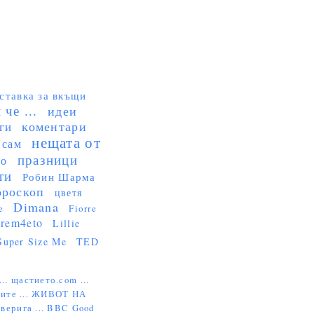
ставка за вкъщи
че ...
идеи
коментари
ги
нещата от
 сам
празници
но
ти
Робин Шарма
ороскоп
цветя
Dimana
e
Fiorre
rem4eto
Lillie
Super Size Me
TED
...
щастието.com ...
ите ...
ЖИВОТ НА
верига ...
BBC Good