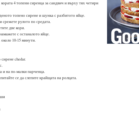
 кората 4 топени сиренца за сандвич и върху тях четири
еденото топено сирене и шунка с разбитото яйце.
 и срежете рулото по средата.
гите две кори.
 намажете с останалото яйце.
 около 10-15 минути.
 сирене chedar.
с.
 и на по-малки парченца.
опитайте се да слепите крайщата на ролцата.
рши
л