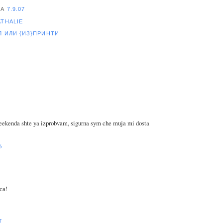
НА
7.9.07
ATHALIE
ЕЛ
ИЛИ {ИЗ}ПРИНТИ
ekenda shte ya izprobvam, sigurna sym che muja mi dosta
6
са!
7