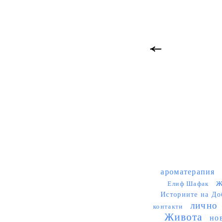
ароматерапия
ж
Елиф Шафак
Историите на До
лично
контакти
Живота
но