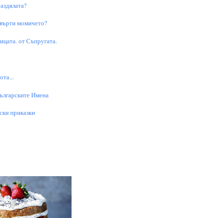
аздялата?
 върти момичето?
цата. от Съпругата.
та...
Българските Имена
ски приказки