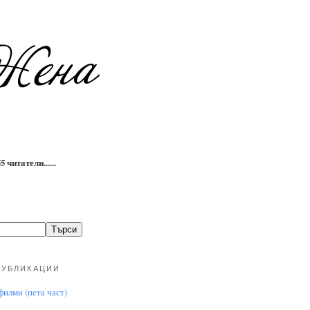
 читатели......
ПУБЛИКАЦИИ
илми (пета част)