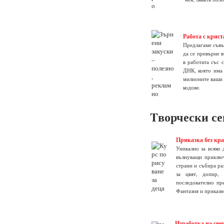
Работа с крист
Предлагаме съвъ
да се превърне 
в работата със 
ДНК, която има 
милионите ваши 
кодове.
Tворчески с
Приказка без край
Уникално за всяко 
вълнуващи приключ
страни и събира ра
за цвят, допир, 
последователно пр
Фантазия и приказн
Изработка на све