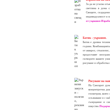
За да не угасва огъ
светлина в дома с
Свещите, създадени
индивидуалност и п
от уъркшоп Израбо
Батик - уъркшоп.
Батик е древна техник
години. Комбинацията 
от акварел, стъклопис,
предоставят неогра
сътворите вашите уник
рисуване и обработка 
Рисуване на ман
На Санскрит дум
концентрична диа
геометрия, която 
осъзнаване и с н
съзерцание и са
изкуство.
Подаръц