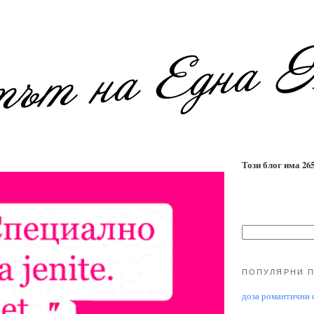
Този блог има 2655
ПОПУЛЯРНИ 
доза романтични ф