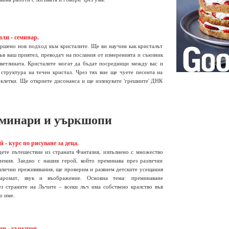
али - семинар.
ршено нов подход към кристалите. Ще ви научим как кристалът
във ваш приятел, преводач на послания от измеренията и съюзник
светлината. Кристалите могат да бъдат посредници между вас и
структура на течен кристал. Чрез тях вие ще чуете песента на
клетки. Ще откриете дисонанса и ще излекувате 'грешните' ДНК
еминари и уъркшопи
 - курс по рисуване за деца.
дете пътешествие из страната Фантазия, изпълнено с множество
ения. Заедно с нашия герой, който преминава през различни
злични преживявания, ще проверим и развием детските усещания
аромат, звук и въображение. Основна тема: преминаване
ез страните на Лъчите – всеки лъч има собствено кралство във
о име.
щи - уъркшоп.