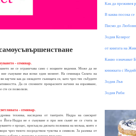
Как да преживея р
В каква посока се
Писмо до Любовни
Зодия Козирог
 самоусъвършенстване
от книгата на Живо
Какво означават 
уването - семинар.
ването не се ограничава само с нощните видения. Може да не
книжката с Индий
о ние сънуваме във всеки един момент. На семинара Силата на
ви научим как да овладеете сънищата си, като чрез тях събудите
Зодия Лъв
ативността. Да си спомните прекрасните начини на изразяване,
е сте си позволили.
Зодия Риби
светлината - семинар.
древна техника, наследена от тантрите. Нидра на санскрит
но Йога-Нидра не е сънуване и при нея сънят не се счита за
уването е процес, присъщ на дясната половина на мозъка, която е
вори чрез тялото посредством чувства и символи. За разлика от
овина работи с логиката и говори чрез ума.