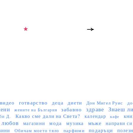
готварство
видео
деца
диети
Дон Мигел Руис
до
ени
здраве
Знаеш ли 
забавно
жените на България
Какво сме дали на Света?
кни
календар
би Д.
кафе
любов
мъже
мода
музика
магазини
направи си
подаръци
вини
полез
Обичам моето тяло
парфюми