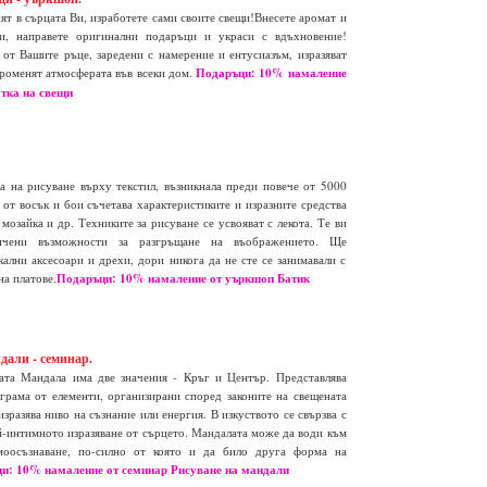
нят в сърцата Ви, изработете сами своите свещи!Внесете аромат и
и, направете оригинални подаръци и украси с вдъхновение!
 от Вашите ръце, заредени с намерение и ентусиазъм, изразяват
роменят атмосферата във всеки дом.
Подаръци: 10% намаление
тка на свещи
а на рисуване върху текстил, възникнала преди повече от 5000
от восък и бои съчетава характеристиките и изразните средства
 мозайка и др. Техниките за рисуване се усвояват с лекота. Те ви
ничени възможности за разгръщане на въображението. Ще
ални аксесоари и дрехи, дори никога да не сте се занимавали с
на платове.
Подаръци: 10% намаление от уъркшоп Батик
дали - семинар.
ата Мандала има две значения - Кръг и Център. Представлява
грама от елементи, организирани според законите на свещената
изразява ниво на съзнание или енергия. В изкуството се свързва с
ай-интимното изразяване от сърцето. Мандалата може да води към
моосъзнаване, по-силно от която и да било друга форма на
и: 10% намаление от семинар Рисуване на мандали