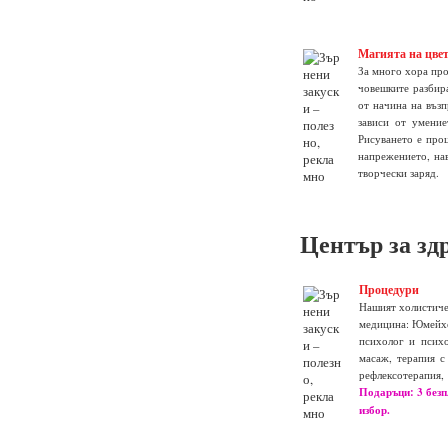
Магията на цвет
За много хора про
човешките разбира
от начина на възп
зависи от умение
Рисуването е проц
напрежението, нав
творчески заряд.
Център за зд
Процедури
Нашият холистичен
медицина: Юмейхо
психолог и психо
масаж, терапия с
рефлексотерапи
Подаръци: 3 безп
избор.