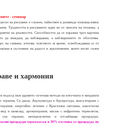
овете - семинар
цесът на рисуване е сложен, тайнствен и донякъде излизащ извън
ния. Трудността в рисуването идва не от липсата на техника, а
риятие на реалността. Способността да се изразиш чрез картина
то да виждаш, да наблюдаваш, а наблюдението те обогатява.
ес на сливане, изчезва чувството за време, освобождаваш се от
лизаш в състояние на радост и вдъхновение, които носят силен
раве и хармония
 подход към здравето съчетава методи на източната и западната
 терапия, Су-джок, Акупунктура и Акупресура, консултиране с
терапия, енергийно лечение с Кристална светлина, класически
 мед и шоколад, ароматерапия, масаж с нефритени термолегла,
я, спа терапии, антицелулитни и отслабващи процедури.
латни процедури термомасаж и 30% отстъпка от процедура по