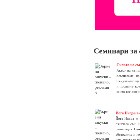
Семинари за
Силата на сън
Актът на съну
осъзнаваме, н
Сънуването ще 
и проявите кре
които все още н
Йога Нидра в 
Йога-Нидра е 
означава сън, 
релаксация. Сън
абстрактна и го
нея, лявата пол