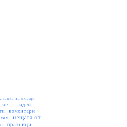
ставка за вкъщи
че ...
идеи
коментари
ги
нещата от
 сам
празници
но