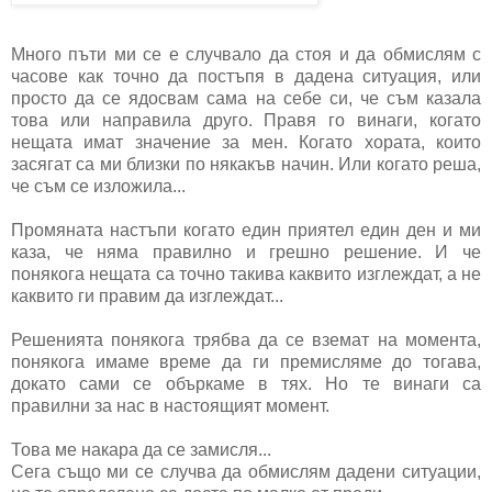
Много пъти ми се е случвало да стоя и да обмислям с
часове как точно да постъпя в дадена ситуация, или
просто да се ядосвам сама на себе си, че съм казала
това или направила друго. Правя го винаги, когато
нещата имат значение за мен. Когато хората, които
засягат са ми близки по някакъв начин. Или когато реша,
че съм се изложила...
Промяната настъпи когато един приятел един ден и ми
каза, че няма правилно и грешно решение. И че
понякога нещата са точно такива каквито изглеждат, а не
каквито ги правим да изглеждат...
Решенията понякога трябва да се вземат на момента,
понякога имаме време да ги премисляме до тогава,
докато сами се объркаме в тях. Но те винаги са
правилни за нас в настоящият момент.
Това ме накара да се замисля...
Сега също ми се случва да обмислям дадени ситуации,