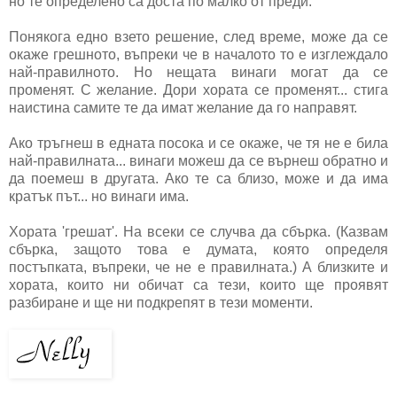
но те определено са доста по малко от преди.
Понякога едно взето решение, след време, може да се
окаже грешното, въпреки че в началото то е изглеждало
най-правилното. Но нещата винаги могат да се
променят. С желание. Дори хората се променят... стига
наистина самите те да имат желание да го направят.
Ако тръгнеш в едната посока и се окаже, че тя не е била
най-правилната... винаги можеш да се върнеш обратно и
да поемеш в другата. Ако те са близо, може и да има
кратък път... но винаги има.
Хората 'грешат'. На всеки се случва да сбърка. (Казвам
сбърка, защото това е думата, която определя
постъпката, въпреки, че не е правилната.) А близките и
хората, които ни обичат са тези, които ще проявят
разбиране и ще ни подкрепят в тези моменти.