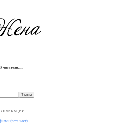
 читатели......
ПУБЛИКАЦИИ
илми (пета част)