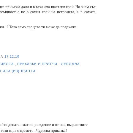
яка приказка дали и в тази има щастлив край. Но знам със
всъщност е не в самия край на историята, а в самата
ки...? Това само сърцето ти може да подскаже.
НА
17.12.10
ЖИВОТА
,
ПРИКАЗКИ И ПРИТЧИ
,
GERGANA
ЕЛ
ИЛИ {ИЗ}ПРИНТИ
който децата имат по рождение и от нас, възрастните
 тази вяра с времето...Чудесна приказка!