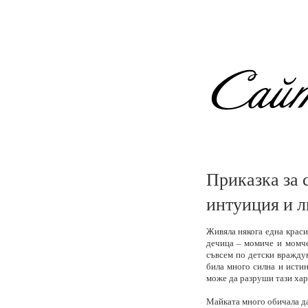
Приказка за 
интуиция и л
Живяла някога една краси
дечица – момиче и момче
съвсем по детски вражду
била много силна и истин
може да разруши тази хар
Майката много обичала да