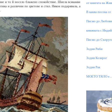
вие и то й носело блажено спокойствие. Шиела всякакви
от книгата на Живо
атика и различни по цветове и стил. Някои подарявала, а
.
В каква посока се
Писмо до Любовни
книжката с Индий
Писмо до Съпруга
Зодия Риби
Зодия Козирог
Зодия Рак
МОЕТО TЯЛО е...