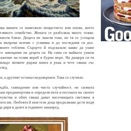
зка винаги се намесвало нещастието или онова, което
ливото семейство. Жената се разболяла много тежко.
ъвсем близо. Децата не знаели това, но тя го усещала
а въпреки всичко с усмивка и до последния си дъх.
оите гоблени. Сърцето й подсказало какво да ушие
то завещание на децата си. На сина си майката ушила
ражение на голям кораб в бурно море. На дъщеря си тя
 младо момиче държи книга в ръка и чете сякаш със
глед.
и, а другият останал недовършен. Така се случило.
дба, съвпадение или чиста случайност, но силната
каш предначертава и определя пътя и посоката на своите
чувства и обич сякаш дават насочващата светлина в
ата им. Любовта й към тези деца продължава да ги води
ща диря и далеч в годините занапред.