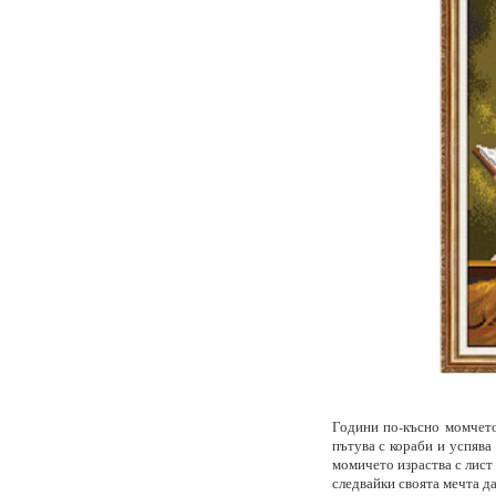
Години по-късно момчето 
пътува с кораби и успява
момичето израства с лист 
следвайки своята мечта да