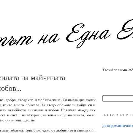
Този блог има 2655
силата на майчината
юбов...
ва, добра, сърдечна и любяща жена. Тя имала две малки
, които много обичала. Те също обожавали майка си и
вали за нейното внимание и любов. Връзката между тях
ска и сякаш изглеждало, че няма нищо на земята, което
ПОПУЛЯРНИ 
мония и това щастие.
доза романтични ф
 шие гоблени. Това било едно от любимите й занимания,