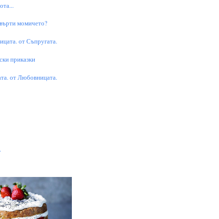
та...
 върти момичето?
цата. от Съпругата.
ски приказки
та. от Любовницата.
.