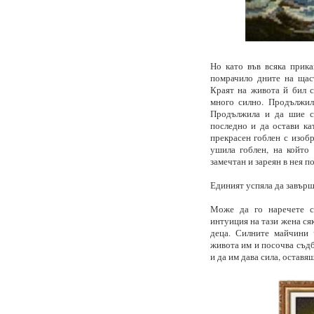
Но като във всяка прика
помрачило дните на щаст
Краят на живота й бил с
много силно. Продължил
Продължила и да шие св
последно и да остави ка
прекрасен гоблен с изоб
ушила гоблен, на който
замечтан и зареян в нея по
Единият успяла да завърш
Може да го наречете съ
интуиция на тази жена ся
деца. Силните майчини 
живота им и посочва съдб
и да им дава сила, оставя