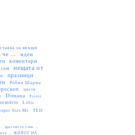
ставка за вкъщи
че ...
идеи
коментари
ги
нещата от
 сам
празници
но
ти
Робин Шарма
ороскоп
цветя
Dimana
e
Fiorre
rem4eto
Lillie
Super Size Me
TED
...
щастието.com ...
ите ...
ЖИВОТ НА