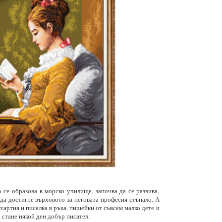
се образова в морско училище, започва да се развива,
 да достигне върховото за неговата професия стъпало. А
хартия и писалка в ръка, пишейки от съвсем малко дете и
 стане някой ден добър писател.