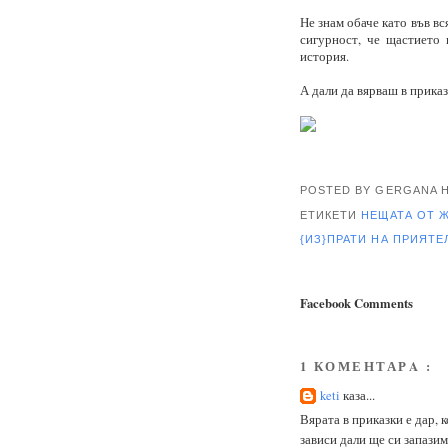
Не знам обаче като във вс
сигурност, че щастието 
история.
А дали да вярваш в приказ
POSTED BY GERGANA
ЕТИКЕТИ
НЕЩАТА ОТ 
{ИЗ}ПРАТИ НА ПРИЯТ
Facebook Comments
1 КОМЕНТАРA :
keti
каза...
Вярата в приказки е дар, 
зависи дали ще си запазим