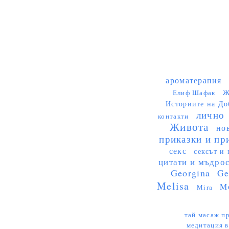
ароматерапия
ж
Елиф Шафак
Историите на До
лично
контакти
Живота
но
приказки и пр
секс
сексът и 
цитати и мъдро
Georgina
Ge
Melisa
M
Mira
тай масаж пр
медитация в