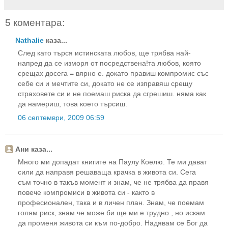
5 коментара:
Nathalie
каза...
След като търся истинската любов, ще трябва най-
напред да се изморя от посредствена!та любов, която
срещах досега = вярно е. докато правиш компромис със
себе си и мечтите си, докато не се изправяш срещу
страховете си и не поемаш риска да сгрешиш. няма как
да намериш, това което търсиш.
06 септември, 2009 06:59
Ани каза...
Много ми допадат книгите на Паулу Коелю. Те ми дават
сили да направя решаваща крачка в живота си. Сега
съм точно в такъв момент и знам, че не трябва да правя
повече компромиси в живота си - както в
професионален, така и в личен план. Знам, че поемам
голям риск, знам че може би ще ми е трудно , но искам
да променя живота си към по-добро. Надявам се Бог да