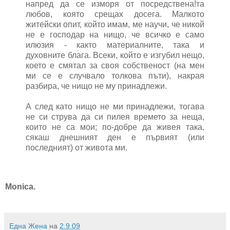
напред да се изморя от посредствена!та
любов, която срещах досега. Малкото
житейски опит, който имам, ме научи, че никой
не е господар на нищо, че всичко е само
илюзия - както материалните, така и
духовните блага. Всеки, който е изгубил нещо,
което е смятал за своя собственост (на мен
ми се е случвало толкова пъти), накрая
разбира, че нищо не му принадлежи.
А след като нищо не ми принадлежи, тогава
не си струва да си пилея времето за неща,
които не са мои; по-добре да живея така,
сякаш днешният ден е първият (или
последният) от живота ми.
Monica.
Една Жена
на
2.9.09