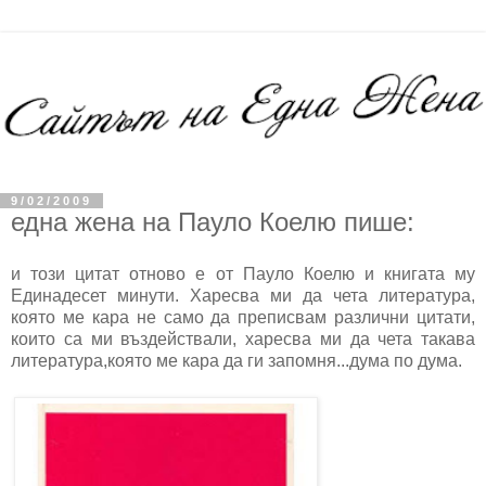
9/02/2009
една жена на Пауло Коелю пише:
и този цитат отново е от Пауло Коелю и книгата му
Единадесет минути. Харесва ми да чета литература,
която ме кара не само да преписвам различни цитати,
които са ми въздействали, харесва ми да чета такава
литература,която ме кара да ги запомня...дума по дума.