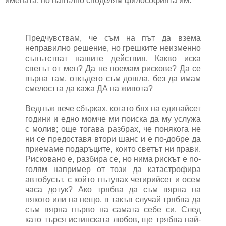
имената, но напълно споделям философията им.
Предчувствам, че съм на път да взема
неправилно решение, но грешките неизменно
съпътстват нашите действия. Какво иска
светът от мен? Да не поемам рискове? Да се
върна там, откъдето съм дошла, без да имам
смелостта да кажа ДА на живота?
Веднъж вече сбърках, когато бях на единайсет
години и едно момче ми поиска да му услужа
с молив; още тогава разбрах, че понякога не
ни се предоставя втори шанс и е по-добре да
приемаме подаръците, които светът ни прави.
Рисковано е, разбира се, но нима рискът е no-
голям например от този да катастрофира
автобусът, с който пътувах четирийсет и осем
часа дотук? Ако трябва да съм вярна на
някого или на нещо, в такъв случай трябва да
съм вярна първо на самата себе си. След
като търся истинската любов, ще трябва най-