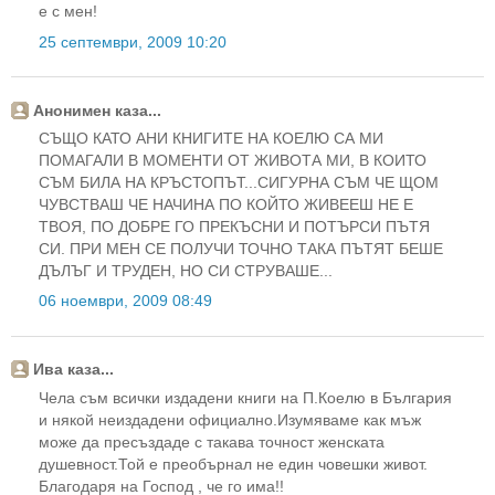
е с мен!
25 септември, 2009 10:20
Анонимен каза...
СЪЩО КАТО АНИ КНИГИТЕ НА КОЕЛЮ СА МИ
ПОМАГАЛИ В МОМЕНТИ ОТ ЖИВОТА МИ, В КОИТО
СЪМ БИЛА НА КРЪСТОПЪТ...СИГУРНА СЪМ ЧЕ ЩОМ
ЧУВСТВАШ ЧЕ НАЧИНА ПО КОЙТО ЖИВЕЕШ НЕ Е
ТВОЯ, ПО ДОБРЕ ГО ПРЕКЪСНИ И ПОТЪРСИ ПЪТЯ
СИ. ПРИ МЕН СЕ ПОЛУЧИ ТОЧНО ТАКА ПЪТЯТ БЕШЕ
ДЪЛЪГ И ТРУДЕН, НО СИ СТРУВАШЕ...
06 ноември, 2009 08:49
Ива каза...
Чела съм всички издадени книги на П.Коелю в България
и някой неиздадени официално.Изумяваме как мъж
може да пресъздаде с такава точност женската
душевност.Той е преобърнал не един човешки живот.
Благодаря на Господ , че го има!!