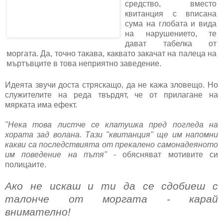
средство, вместо
квитанция с вписана
сума на глобата и вида
на нарушението, те
дават табелка от
моргата. Да, точно такава, каквато закачат на палеца на
мъртъвците в това неприятно заведение.
Идеята звучи доста стряскащо, да не кажа зловещо. Но
служителите на реда твърдят, че от прилагане на
мярката има ефект.
"Нека това листче се клатушка пред погледа на
хората зад волана. Тази "квитанция" ще им напомни
какви са последствията от прекалено самонадеяното
им поведение на пътя"
- обясняват мотивите си
полицаите.
Ако не искаш и ти да се сдобиеш с
талонче от моргата - карай
внимателно!