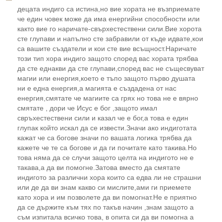
децата индиго са истина,но вие хората не възприемате
че един човек може да има енергийни способности или
както вие го наричате-свърхестествени сили.Вие хорота
сте глупави и напълно сте забравили от къде идвате,кои
са вашите създатели и кои сте вие всъщност.Наричате
този тип хора индиго защото според вас хората трябва
да сте еднакви да сте глупави,според вас не същесвуват
магии или енергия,което е тъпо защото първо душата
ни е една енергия,а магията е създадена от нас
енергия,смятате че магиите са грях но това не е вярно
смятате , дори че Исус е бог ,защото имал
свръхестествени сили и казал че е бог,а това е един
глупак който искал да се извести.Значи ако индиготата
кажат че са богове значи по вашата логика трябва да
кажете че те са богове и да ги почитате като такива.Но
това няма да се случи защото целта на индигото не е
такава,а да ви помогне.Затова вместо да смятате
индигото за различни хора които са едва ли не страшни
или де да ви знам какво си мислите,ами ги приемете
като хора и им позволете да ви помогнат.Не е приятно
да се държите към тях по такъв начин ,знам защото а
съм изпитала всичко това, в опита си да ви помогна а