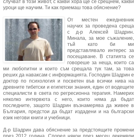
случват в този живот, с какви хора ще се срещнем, какви
уроци ще научим. Ти как приемаш това обяснение?
От местен ежедневник
научих за проведена среща
с д-р Алексей Шадрин.
Минала, за мое съжаление,
тъй като би ми
представлявало интерес за
посещаване. В статията се
говореше за неща, които са
ми любопитни и които съм срещала тук там, за това
реших да наваксам с информацията. Господин Шадрин е
доктор по психология и посветен във всички нива на
древните тибетски и египетски знания, един от водещите
специалисти в света по регресионна терапия. Намерих
няколко интервюта с него, които няма да бъдат
последните, защото Шадрин възнамерява да живее в
България, предстои да бъдат издадени и на български
език негови книги и учебници.
Д-р Шадрин дава обяснение за предстоящите промени
през 2012 година. Според някои през месец декември