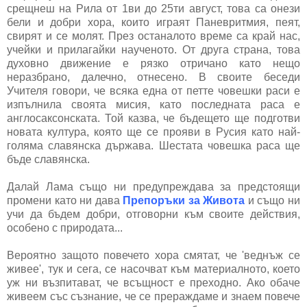
срещнеш на Рила от 1ви до 25ти август, това са онези
бели и добри хора, които играят Паневритмия, пеят,
свирят и се молят. През останалото време са край нас,
учейки и прилагайки наученото. От друга страна, това
духовно движение е рязко отричано като нещо
неразбрано, далечно, отнесено. В своите беседи
Учителя говори, че всяка една от петте човешки раси е
изпълнила своята мисия, като последната раса е
англосаксонската. Той казва, че бъдещето ще подготви
новата култура, която ще се прояви в Русия като най-
голяма славянска държава. Шестата човешка раса ще
бъде славянска.
Далай Лама също ни предупреждава за предстоящи
промени като ни дава
Препоръки за Живота
и също ни
учи да бъдем добри, отговорни към своите действия,
особено с природата...
Вероятно защото повечето хора смятат, че 'веднъж се
живее', тук и сега, се насочват към материалното, което
уж ни възпитават, че всъщност е преходно. Ако обаче
живеем със съзнание, че се прераждаме и знаем повече