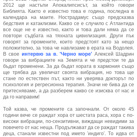
2012 ще настъпи Апокалипсисът, за който говори
Библията. Както е известно това е година, последна в
календара на маите. Нострадамус също предсказва
бедствия и катаклизми. Какво се е случило с Атлантида
все още не е известно, както и това дали няма да се
повтори съдбата на тяхната цивилизация. Други пък
говорят за промените, които предстоят като за нещо
положително, за това че навлизаме в ерата на Водолея.
В свое
интервю за в. 'Черно море'
Алексей Шадрин
говори за вибрациите на Земята и че предстои те да
бъдат променени. За да бъдат хората в хармония също
ще трябва да увеличат своята вибрация, но това ще
стане по естествен път, както ни уверява докторът по
психoлогия и регресионна терапия. Значи не бива да се
притесняваме, а да разберем какво се изисква от нас и
да го направим!
Той казва, че промените са започнали. От около 45
години вече се раждат хора от шестата раса, хора с по-
високи вибрации, по-сензитивни, виждащи невидими за
повечето от нас неща. Продължават да се раждат такива
деца, станали известни под името 'индиго'. То идва от