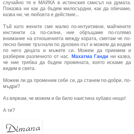
случайно тя е МАЙКА в истинския смисъл на думата.
Показва ни как да бъдем милосърдни, как да обичаме,
казва ни, че любовта е действие...
Тъй като жените сме малко по-интуитивни, майчините
инстинкти са по-силни, ние обръщаме по-голямо
внимание на отношенията между хората, смятам че по-
лесно бихме тръгнали по духовен път и можем да водим
по него децата и мъжете си. Можем да приемем и
разберем различното от нас.
Махатма Ганди
ни казва,
че ние трябва да бъдем промяната, която искаме да
видим в света.
Можем ли да променим себе си, да станем по-добри, по-
мъдри?
Аз вярвам, че можем и би било наистина хубаво нещо!
А ти?