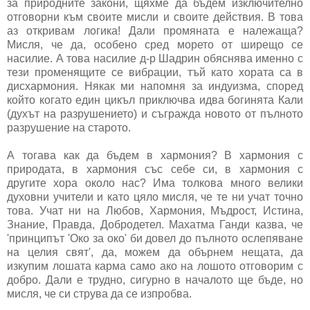
за природните закони, щяхме да бъдем изключително
отговорни към своите мисли и своите действия. В това
аз откривам логика! Дали промяната е належаща?
Мисля, че да, особено сред морето от ширещо се
насилие. А това насилие д-р Шадрин обяснява именно с
тези променящите се вибрации, тъй като хората са в
дисхармония. Някак ми напомня за индуизма, според
който когато един цикъл приключва идва богинята Кали
(духът на разрушението) и съгражда новото от пълното
разрушение на старото.
А тогава как да бъдем в хармония? В хармония с
природата, в хармония със себе си, в хармония с
другите хора около нас? Има толкова много велики
духовни учители и като цяло мисля, че те ни учат точно
това. Учат ни на Любов, Хармония, Мъдрост, Истина,
Знание, Правда, Добродетел. Махатма Ганди казва, че
'принципът 'Око за око' би довел до пълното ослепяване
на целия свят', да, можем да обърнем нещата, да
изкупим лошата карма само ако на лошото отговорим с
добро. Дали е трудно, сигурно в началото ще бъде, но
мисля, че си струва да се изпробва.