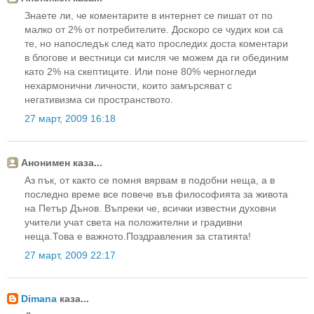
Знаете ли, че коментарите в интернет се пишат от по
малко от 2% от потребителите. Доскоро се чудих кои са
те, но напоследък след като проследих доста коментари
в блогове и вестници си мисля че можем да ги обединим
като 2% на скептиците. Или поне 80% черногледи
нехармонични личности, които замърсяват с
негативизма си пространството.
27 март, 2009 16:18
Анонимен каза...
Аз пък, от както се помня вярвам в подобни неща, а в
последно време все повече във философията за живота
на Петър Дънов. Въпреки че, всички известни духовни
учители учат света на положителни и градивни
неща.Това е важното.Поздравления за статията!
27 март, 2009 22:17
Dimana
каза...