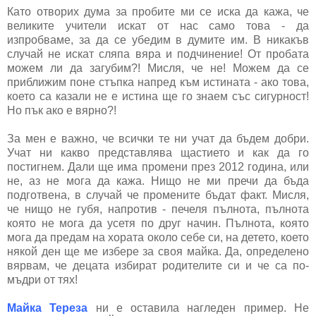
Като отворих дума за пробите ми се иска да кажа, че
великите учители искат от нас само това - да
изпробваме, за да се убедим в думите им. В никакъв
случай не искат сляпа вяра и подчинение! От пробата
можем ли да загубим?! Мисля, че не! Можем да се
приближим поне стъпка напред към истината - ако това,
което са казали не е истина ще го знаем със сигурност!
Но пък ако е вярно?!
За мен е важно, че всички те ни учат да бъдем добри.
Учат ни какво представлява щастието и как да го
постигнем. Дали ще има промени през 2012 година, или
не, аз не мога да кажа. Нищо не ми пречи да бъда
подготвена, в случай че промените бъдат факт. Мисля,
че нищо не губя, напротив - печеля пълнота, пълнота
която не могa да усетя по друг начин. Пълнота, която
мога да предам на хората около себе си, на детето, което
някой ден ще ме избере за своя майка. Да, определено
вярвам, че децата избират родителите си и че са по-
мъдри от тях!
Майка Тереза
ни е оставила нагледен пример. Не