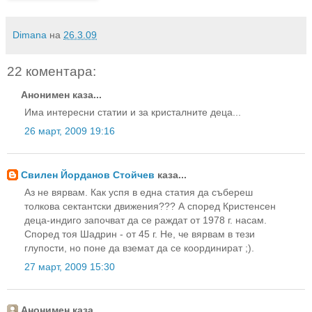
Dimana
на
26.3.09
22 коментара:
Анонимен каза...
Има интересни статии и за кристалните деца...
26 март, 2009 19:16
Свилен Йорданов Стойчев
каза...
Аз не вярвам. Как успя в една статия да събереш
толкова сектантски движения??? А според Кристенсен
деца-индиго започват да се раждат от 1978 г. насам.
Според тоя Шадрин - от 45 г. Не, че вярвам в тези
глупости, но поне да вземат да се координират ;).
27 март, 2009 15:30
Анонимен каза...