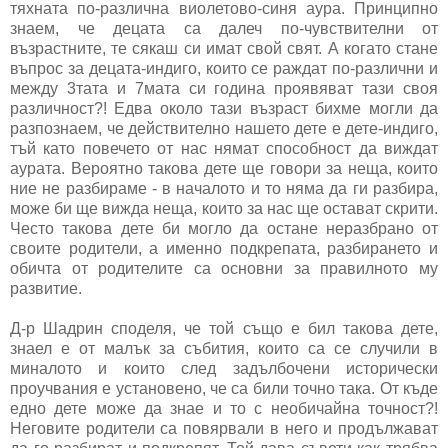
тяхната по-различна виолетово-синя аура. Принципно
знаем, че децата са далеч по-чувствителни от
възрастните, те сякаш си имат свой свят. А когато стане
въпрос за децата-индиго, които се раждат по-различни и
между 3тата и 7мата си година проявяват тази своя
различност?! Едва около тази възраст бихме могли да
разпознаем, че действително нашето дете е дете-индиго,
тъй като повечето от нас нямат способност да виждат
аурата. Вероятно такова дете ще говори за неща, които
ние не разбираме - в началото и то няма да ги разбира,
може би ще вижда неща, които за нас ще остават скрити.
Често такова дете би могло да остане неразбрано от
своите родители, а именно подкрепата, разбирането и
обичта от родителите са основни за правилното му
развитие.
Д-р Шадрин споделя, че той също е бил такова дете,
знаел е от малък за събития, които са се случили в
миналото и които след задълбочени исторически
проучвания е установено, че са били точно така. От къде
едно дете може да знае и то с необичайна точност?!
Неговите родители са повярвали в него и продължават