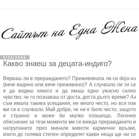
3/26/2009
Какво знаеш за децата-индиго?
Вярваш ли в прераждането? Преживявала ли си deja-vu
(вече видяно или вече преживяно)? А случвало ли ти се
е да видиш някого и да имаш едно ужасно силно
чувство, че го познаваш от доста, доста дълго време? Аз
съм имала такива усещания, не много често, но все пак
ми се е случвало. Май добре, че не е било често, защото
е странно и може би малко плашещо. Логично
обяснение за тези моменти ми се вижда прераждането и
натрупаните през минали животи кармични връзки,
които до голяма степен определят какви неща ще ни се