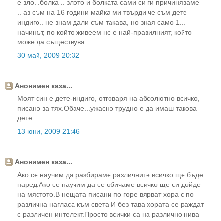
е зло...болка .. злото и болката сами си ги причиняваме
.. аз съм на 16 години майка ми твърди че съм дете
индиго.. не знам дали съм такава, но зная само 1...
начинът, по който живеем не е най-правилният, който
може да съществува
30 май, 2009 20:32
Анонимен каза...
Моят син е дете-индиго, отговаря на абсолютно всичко,
писано за тях.Обаче...ужасно трудно е да имаш такова
дете....
13 юни, 2009 21:46
Анонимен каза...
Ако се научим да разбираме различните всичко ще бъде
наред.Ако се научим да се обичаме всичко ще си дойде
на мястото.В нещата писани по горе вярват хора с по
различна нагласа към света.И без тава хората се раждат
с различен интелект.Просто всички са на различно нива