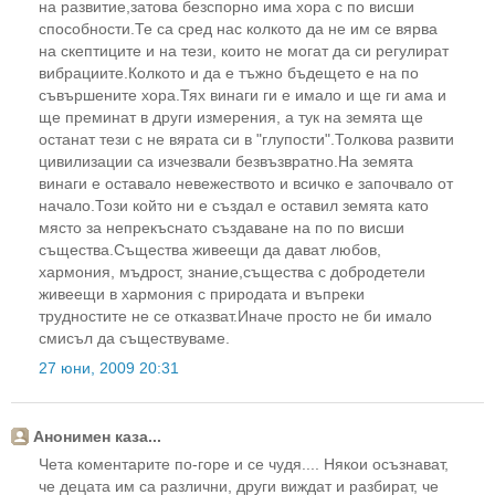
на развитие,затова безспорно има хора с по висши
способности.Те са сред нас колкото да не им се вярва
на скептиците и на тези, които не могат да си регулират
вибрациите.Колкото и да е тъжно бъдещето е на по
съвършените хора.Тях винаги ги е имало и ще ги ама и
ще преминат в други измерения, а тук на земята ще
останат тези с не вярата си в "глупости".Толкова развити
цивилизации са изчезвали безвъзвратно.На земята
винаги е оставало невежеството и всичко е започвало от
начало.Този който ни е създал е оставил земята като
място за непрекъснато създаване на по по висши
същества.Същества живеещи да дават любов,
хармония, мъдрост, знание,същества с добродетели
живеещи в хармония с природата и въпреки
трудностите не се отказват.Иначе просто не би имало
смисъл да съществуваме.
27 юни, 2009 20:31
Анонимен каза...
Чета коментарите по-горе и се чудя.... Някои осъзнават,
че децата им са различни, други виждат и разбират, че