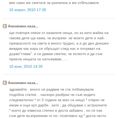
вие само ме смятате за различна и ме отблъсквате.
10 април, 2010 17:30
Анонимен каза...
ще повторя някои от казаните неща, но аз като майка на
такова дете ще кажа, че въпреки ,че моето дете е най-
прекрасното на света е много трудно, а и до ден днешен
виждам как хора се обръщат след нас и почукват на
дърво"глава". и си давам сметка, че колкото и да съм
приела нещата се натъжавам......
10 юни, 2010 14:35
Анонимен каза...
здравейте , много се радвам че сте побликували
подобна статия .. наскоро разбрах че съм индиго
следователно * от 2 години за мен са нищо * открих че
имам и още куп дарби , като ; да общувам с астралните
* което до извесна степен е доста забавно , но се пак
съм дете възприемам го по- позитивно хд * доста често