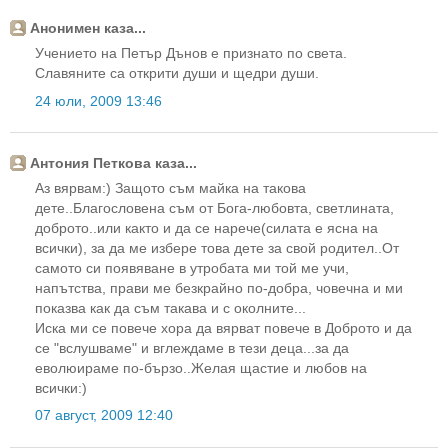
Анонимен каза...
Учението на Петър Дънов е признато по света.
Славяните са открити души и щедри души.
24 юли, 2009 13:46
Антония Петкова каза...
Аз вярвам:) Защото съм майка на такова
дете..Благословена съм от Бога-любовта, светлината,
доброто..или както и да се нарече(силата е ясна на
всички), за да ме избере това дете за свой родител..От
самото си появяване в утробата ми той ме учи,
напътства, прави ме безкрайно по-добра, човечна и ми
показва как да съм такава и с околните...
Иска ми се повече хора да вярват повече в Доброто и да
се "вслушваме" и вглеждаме в тези деца...за да
еволюираме по-бързо..Желая щастие и любов на
всички:)
07 август, 2009 12:40