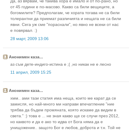
Да, аз вярвам, че такива хора е имало и от по-рано, но
от 45 години е по-масово. Какво са били вещиците, а
богомилите? Предполагам, че хората тогава не са били
толерантни да приемат различията и нещата не са били
явни. Сега уж сме "пораснали", но явно не всеки от нас
е повярвал. :)
28 март, 2009 13:06
Анонимен каза...
аз съм дете-индиго-истина е ;( ,но никак не е лесно
11 април, 2009 15:25
Анонимен каза...
хмм.. ами тази статия има неща, които ме карат да се
замисля, но най-много ми направи впечатление "ние
трябва да бъдем промяната, която искаме да видим в
света." :) това е ... не зная какво ще се случи през 2012,
но каквото и да е ако то идва от Бога няма да е
унищожение.. защото Бог е любов, доброта и т.н. Той не