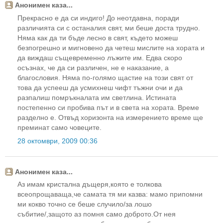
Анонимен каза...
Прекрасно е да си индиго! До неотдавна, поради
различията си с останалия свят, ми беше доста трудно.
Няма как да ти бъде лесно в свят, където можеш
безпогрешно и мигновено да четеш мислите на хората и
да виждаш същевременно лъжите им. Едва скоро
осъзнах, че да си различен, не е наказание, а
благословия. Няма по-голямо щастие на този свят от
това да успееш да усмихнеш чифт тъжни очи и да
разпалиш помръкналата им светлина. Истината
постепенно си пробива път и в света на хората. Време
разделно е. Отвъд хоризонта на измерението време ще
преминат само човеците.
28 октомври, 2009 00:36
Анонимен каза...
Аз имам кристална дъщеря,която е толкова
всеопрощаваща,че самата тя ми казва: мамо припомни
ми кокво точно се беше случило/за лошо
събитие/,защото аз помня само доброто.От нея