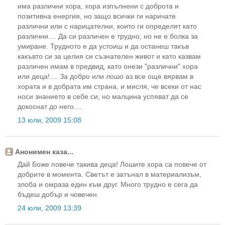
има различни хора, хора изпълнени с доброта и
позитивна енергия, но защо всички ги наричате
различни или с нарицателни, които ги определят като
различни.... Да си различен е трудно, но не е болка за
умиране. Трудното е да устоиш и да останеш такъв
какъвто си за целия си съзнателен живот и като казвам
различен имам в предвид, като онези "различни" хора
или деца!.... За добро или лошо аз все още вярвам в
хората и в добрата им страна, и мисля, че всеки от нас
носи знанието в себе си, но малцина успяват да се
докоснат до него....
13 юли, 2009 15:08
Анонимен каза...
Дай Боже повече такива деца! Лошите хора са повече от
добрите в момента. Светът е затънал в материализъм,
злоба и омраза един към друг. Много трудно е сега да
бъдеш добър и човечен.
24 юли, 2009 13:39