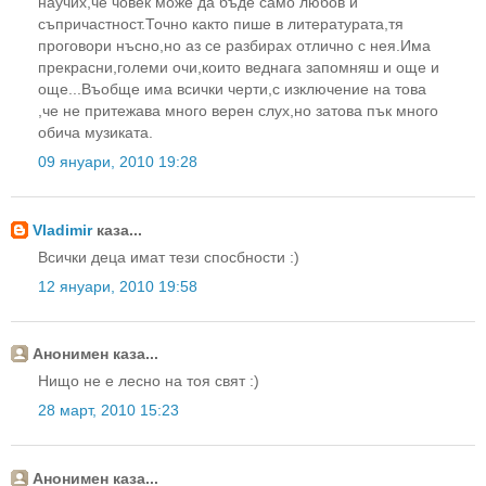
научих,че човек може да бъде само любов и
съпричастност.Точно както пише в литературата,тя
проговори нъсно,но аз се разбирах отлично с нея.Има
прекрасни,големи очи,които веднага запомняш и още и
още...Въобще има всички черти,с изключение на това
,че не притежава много верен слух,но затова пък много
обича музиката.
09 януари, 2010 19:28
Vladimir
каза...
Всички деца имат тези спосбности :)
12 януари, 2010 19:58
Анонимен каза...
Нищо не е лесно на тоя свят :)
28 март, 2010 15:23
Анонимен каза...