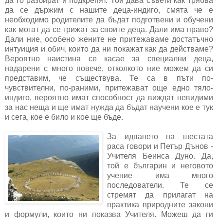
да го разбират и подкрепят. Той дава съвети как трябва
да се държим с нашите деца-индиго, смята че е
необходимо родителите да бъдат подготвени и обучени
как могат да се грижат за своите деца. Дали има право?
Дали ние, особено жените не притежаваме достатъчно
интуиция и обич, които да ни покажат как да действаме?
Вероятно наистина се касае за специални деца,
надарени с много повече, отколкото ние можем да си
представим, че съществува. Те са в пъти по-
чувствителни, по-раними, притежават още едно тяло-
индиго, вероятно имат способност да виждат невидими
за нас неща и ще имат нужда да бъдат научени кое е тук
и сега, кое е било и кое ще бъде.
За идването на шестата
раса говори и Петър Дънов -
Учителя Беинса Дуно. Да,
той е българин и неговото
учение има много
последователи. Те се
стремят да прилагат на
практика природните закони
и формули, които ни показва Учителя. Можеш да ги