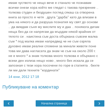
имам чуството че нещо вече е станало че познавам
всички онези хора който ме гледат с такова презрение ..
толкова студен и бездушен поглед сякаш са отворена
книга аз просто я четя . друга ''дарба'' като да влизам в
ума на някого и да разруша познатия му свят до основи
.. да виждам съня му мислите му и даа .. понякога дигам
неща без да се напрягам да мърдам някой крайник от
тялото си . наистина съм доста объркана съвсем малка
съм * под малка имам напредвид че не съм озряла
духовно имам реални спомени за минали животи поне
това ми дава нагласата да знам че съм на около 200 г.
не е много * а знам толкова много толкова е объркано с
всеки ден излиза нещо ново , много бих искала да се
запозная с тези хора посочени по горе в статията . бихте
ли ми дали техните ''кординати''
14 юни, 2012 17:18
Публикуване на коментар
‹
›
Начална страница