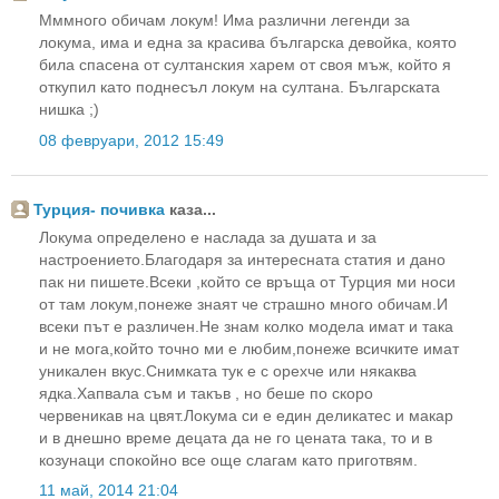
Мммного обичам локум! Има различни легенди за
локума, има и една за красива българска девойка, която
била спасена от султанския харем от своя мъж, който я
откупил като поднесъл локум на султана. Българската
нишка ;)
08 февруари, 2012 15:49
Турция- почивка
каза...
Локума определено е наслада за душата и за
настроението.Благодаря за интересната статия и дано
пак ни пишете.Всеки ,който се връща от Турция ми носи
от там локум,понеже знаят че страшно много обичам.И
всеки път е различен.Не знам колко модела имат и така
и не мога,който точно ми е любим,понеже всичките имат
уникален вкус.Снимката тук е с орехче или някаква
ядка.Хапвала съм и такъв , но беше по скоро
червеникав на цвят.Локума си е един деликатес и макар
и в днешно време децата да не го цената така, то и в
козунаци спокойно все още слагам като приготвям.
11 май, 2014 21:04