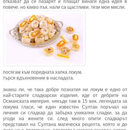
отказват да се пазарят и плащат винаги една идея в
повече. но какво пък. нали са щастливи. тези мои мисли.
посягам към поредната хапка локум.
търся вдъхновение в насладата.
знаеш ли, че така добре познатия ни локум е едно от
най-старите сладкарски изделия. иде от дебрите на
Османската империя. някъде там в 15 век. легендата за
локума гласи, че един известен Султан поръчал на
личния си сладкар да забърка уникални сладки, за да
угоди на жените си. след много опити сладкарът
представил на Султана магическа рецепта, която и до