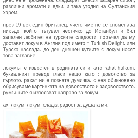
днес не е променена. сладкарът смесил захарен сироп,
различни аромати и ядки. и така угодил на Султанския
харем.
през 19 век един британец, чието име не се споменава
никъде, който пътувал честичко до Истанбул и бил
запален любител на турските сладости, поръчал да му
доставят локум в Англия под името = Turkish Delight. или
Турска наслада. до ден днешен кутиите с локум носят
това заглавие.
локумът е известен в родината си и като rahat hulkum.
буквалният превод гласи нещо като : доволство за
гърлото. рахат ни е позната думичка. с нея обикновено
обрисуваме картинката на доволството и задоволството.
румънците я използват направо за локум.
ах. локум. локум. сладка радост за душата ми.