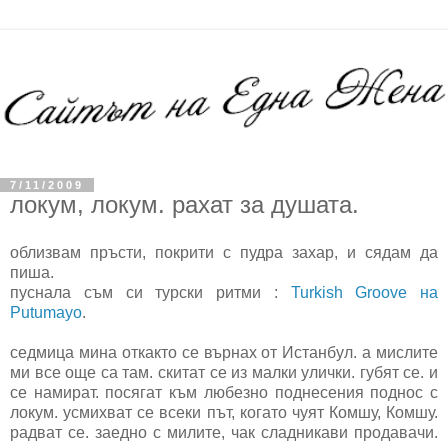
7/11/2009
локум, локум. рахат за душата.
облизвам пръсти, покрити с пудра захар, и сядам да
пиша.
пуснала съм си турски ритми :
Turkish Groove на
Putumayo
.
седмица мина откакто се върнах от Истанбул. а мислите
ми все още са там. скитат се из малки улички. губят се. и
се намират. посягат към любезно поднесения поднос с
локум. усмихват се всеки път, когато чуят Комшу, Комшу.
радват се. заедно с милите, чак сладникави продавачи.