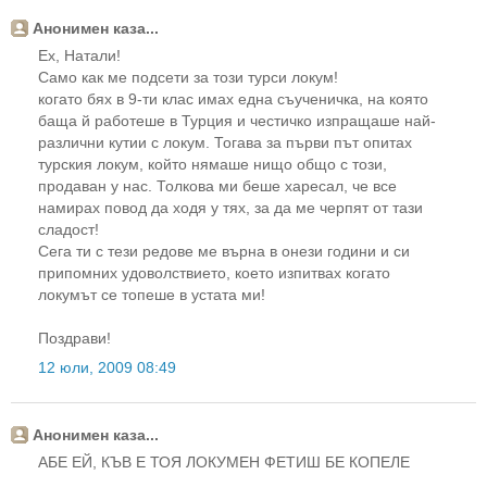
Анонимен каза...
Ех, Натали!
Само как ме подсети за този турси локум!
когато бях в 9-ти клас имах една съученичка, на която
баща й работеше в Турция и честичко изпращаше най-
различни кутии с локум. Тогава за първи път опитах
турския локум, който нямаше нищо общо с този,
продаван у нас. Толкова ми беше харесал, че все
намирах повод да ходя у тях, за да ме черпят от тази
сладост!
Сега ти с тези редове ме върна в онези години и си
припомних удоволствието, което изпитвах когато
локумът се топеше в устата ми!
Поздрави!
12 юли, 2009 08:49
Анонимен каза...
АБЕ ЕЙ, КЪВ Е ТОЯ ЛОКУМЕН ФЕТИШ БЕ КОПЕЛЕ