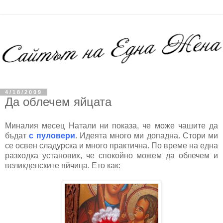
4/18/2009
Да облечем яйцата
Миналия месец Натали ни показа, че може чашите да
бъдат
с пуловери
. Идеята много ми допадна. Стори ми
се освен сладурска и много практична. По време на една
разходка установих, че спокойно можем да облечем и
великденските яйчица. Ето как: