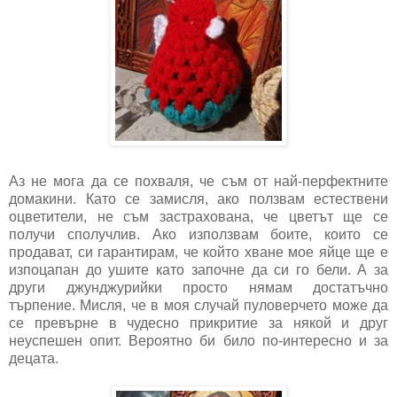
Аз не мога да се похваля, че съм от най-перфектните
домакини. Като се замисля, ако ползвам естествени
оцветители, не съм застрахована, че цветът ще се
получи сполучлив. Ако използвам боите, които се
продават, си гарантирам, че който хване мое яйце ще е
изпоцапан до ушите като започне да си го бели. А за
други джунджурийки просто нямам достатъчно
търпение. Мисля, че в моя случай пуловерчето може да
се превърне в чудесно прикритие за някой и друг
неуспешен опит. Вероятно би било по-интересно и за
децата.