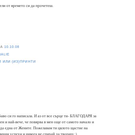
дели от времето си да прочетеш.
НА
10.10.08
HALIE
ЕЛ
ИЛИ {ИЗ}ПРИНТИ
аво си го написала. И аз от все сърце ти- БЛАГОДАРЯ за
мен и най-вече, че повярва в мен още от самото начало и
да една от Жените. Пожелавам ти цялото щастие на
лични успехи и никога не спирай да твориш.:)