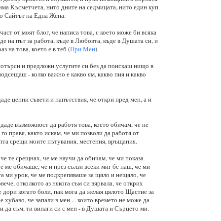
 има Късметчета, нито дните на седмицата, нито един куп
о Сайтът на Една Жена.
част от моят блог, че написа това, с което може би всяка
де на път за работа, къде в Любовта, къде в Душата си, и
з на това, което е в теб (
При Мен
).
 потърси и предложи услугите си без да поискаш нищо в
подсещаш - колко важно е какво ям, какво пия и какво
даде ценни съвети и напътствия, че откри пред мен, а и
даде възможност да работя това, което обичам, че не
го правя, както искам, че ми позволи да работя от
опта срещи моите пътувания, местения, връщания.
е те срещнах, че ме научи да обичам, че ми показа
е ме обичаше, че и през сълзи всеки миг бе наш, че ми
а ми урок, че ме подкрепяваше за щяло и нещяло, че
вече, отколкото аз някога съм си вярвала, че открих
 дори когато боли, пак мога да желая цялото Щастие за
е хубаво, че запали в мен ... които времето не може да
и да съм, ти винаги си с мен - в Душата и Сърцето ми.