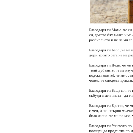
Благодаря ти Мамо, че си 
си, докато бях малка и ме 
разбирането и че не ми се 
Благодаря ти Бабо, че ме 
дори, когато сега не ме р
Благодаря ти Деди, че ми 
- най-хубавите, че ме нау
подскачащите), че ме оста
човек, че сподели приказк
Благодаря ти Баща ми, че 
събуди в мен ината - да т
Благодаря ти Братче, че 
с мен, и че изтърпя мълча
било лесно, че ми показа
Благодаря ти Учителю по 
поощри да продължа по мо