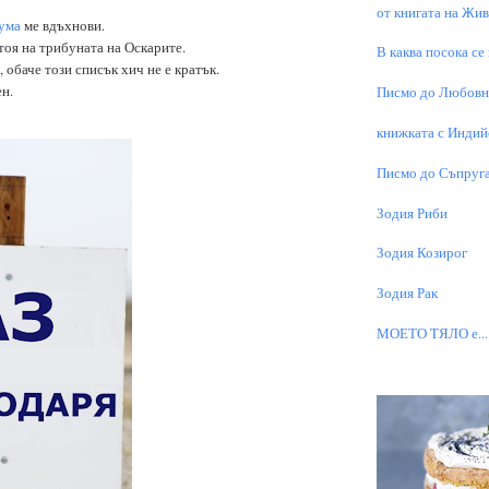
от книгата на Живо
ума
ме вдъхнови.
стоя на трибуната на Оскарите.
В каква посока се
 обаче този списък хич не е кратък.
н.
Писмо до Любовни
книжката с Индий
Писмо до Съпруга
Зодия Риби
Зодия Козирог
Зодия Рак
МОЕТО TЯЛО е...