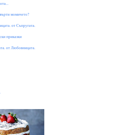
та...
 върти момичето?
цата. от Съпругата.
ски приказки
та. от Любовницата.
.