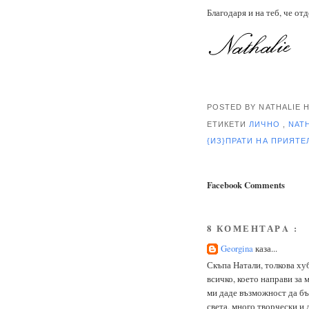
Благодаря и на теб, че от
POSTED BY NATHALIE
ЕТИКЕТИ
ЛИЧНО
,
NAT
{ИЗ}ПРАТИ НА ПРИЯТ
Facebook Comments
8 КОМЕНТАРA :
Georgina
каза...
Скъпа Натали, толкова хуб
всичко, което направи за 
ми даде възможност да бъ
света, много творчески и 