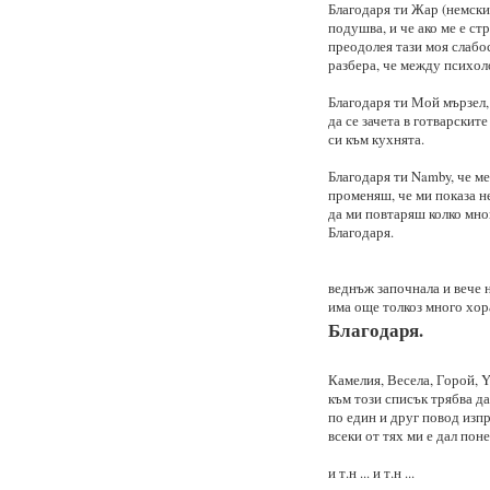
Благодаря ти Жар (немски 
подушва, и че ако ме е ст
преодолея тази моя слабост
разбера, че между психол
Благодаря ти Мой мързел,
да се зачета в готварските
си към кухнята.
Благодаря ти Namby, че ме
променяш, че ми показа не
да ми повтаряш колко мно
Благодаря.
веднъж започнала и вече н
има още толкоз много хора
Благодаря.
Камелия, Весела, Горой, Yuk
към този списък трябва да
по един и друг повод изпр
всеки от тях ми е дал пон
и т.н ... и т.н ...