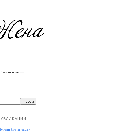
 читатели......
ПУБЛИКАЦИИ
илми (пета част)