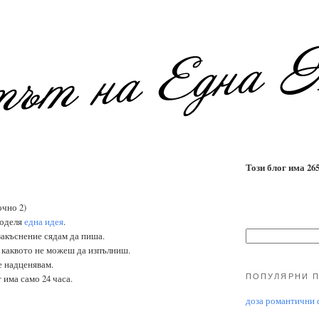
Този блог има 2655
очно 2)
поделя
една идея
.
 закъснение сядам да пиша.
, каквото не можеш да изпълниш.
се надценявам.
ПОПУЛЯРНИ 
 има само 24 часа.
доза романтични ф