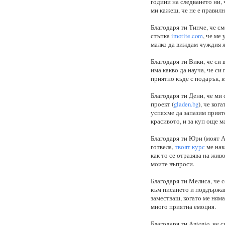
години на следването ни, 
ми кажеш, че не е правилн
Благодаря ти Тинче, че см
стъпка
imotite.com
, че ме
малко да виждам чуждия ж
Благодаря ти Вики, че си 
има какво да науча, че си
приятно къде с подарък, к
Благодаря ти Дени, че ми 
проект (
gladen.bg
), че ког
успяхме да запазим прият
красивото, и за куп още м
Благодаря ти Юри (моят А
готвела,
твоят курс
ме нака
как то се отразява на жив
моите въпроси.
Благодаря ти
Мелиса, че с
към писането и поддържане
заместваш, когато ме няма
много приятна емоция.
Благодаря ти Antonio, че 