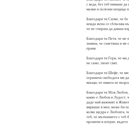
с кода, без теб нямаше да
малки и полезни нещица п
Благодаря ти Силве, че бе 
млада жена се сблъсква къ
че не спираш да даваш изра
Благодаря ти Петя, че ме
замяна, че съветваш и ме 
правя.
Благодаря ти Гери, че ми 
не само, твоят свят.
Благодаря ти Шефе, че ми 
ограничи свободата ми да 
вкъщи, че никога не възр
Благодаря ти Моя Любов, ч
какво е Любов и Лудост, ч
даде най-важният в Живот
вярваше в мен, може би по
колко щедра е Любовта, че
теб, че мълчанието с теб б
промени и изтрие, където 