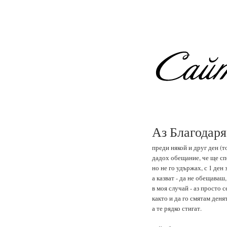
Аз Благодаря
преди някой и друг ден (т
дадох обещание, че ще с
но не го удържах, с 1 ден
а казват - да не обещаваш
в моя случай - аз просто 
както и да го смятам денят
а те рядко стигат.