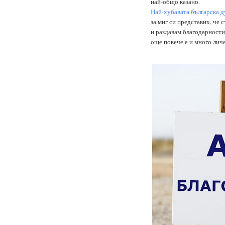
най-общо казано.
Най-хубавата българска д
за миг си представих, че 
и раздавам благодарности,
още повече е и много личе