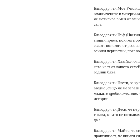
Благодаря ти Мое Училище
вманиачените в материала 
че мотивира в мен желание
свят.
Благодаря ти Цъф (Цветина
винаги пряма, понякога бол
свалят понякога от розовот
всички перипетии, през ко
Благодаря ти Хазайке, съ
като част от вашето семей
години бяха.
Благодаря ти Цвети, за ку
заедно, също че ме зарази
малките дребни жестове, 
истории.
Благодаря ти Деси, че пър
тогава, когато не познава
да е.
Благодаря ти Майче, че си
практичност, че винаги си