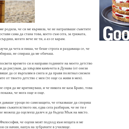
ме родила, че си ме кърмила, че не натрапваше съветите
остави сама да стана това, което съм сега, за грижата,
сърдиш, когато вече не ти, а аз се карам.
научи да чета и пиша, че беше строга и раздаваща се, че
азбираш, не спираш да ме обичаш.
посвети времето си и направи годините на моето детство
чи да рисувам, да хвърлям камъчета в Дунава (от онези
вяше да се въргалям в снега и да правя полегнал снежен
ите от твоето детство с мен (те още са живи в мен).
не спря да ме критикуваш, и че никога не каза Браво, това
и покажа, че мога още и още.
ми даваше уроци по самозащита, че отказваше да спориш
ливо съжителството ни, едва сега разбирам, че не ти е
, че можеш да оцелееш далеч и да бъдеш Мъж на място.
Философия, че оцени моят подход към нещата и ме
я си начин, напук на зубрачите в училище.