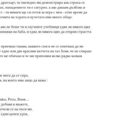
дратхар), че нагледно ми демонстрира как страха се
рах, нападението ти е сигурно, а ако дишам дълбоко и
 - ти винаги ще си готов за игра с мен - отне време да
огията на хората и кучетата има много общо.
 ако не беше ти и скучните учебници едва ли някога щях
 книжки на баба, и едва ли някога щях да открия страстта
 приемаш такава, каквато съм и не се опитваш да ме
 едно или две красиви кътчета на таз Земя, че не спираш
го ме обичаш и че ми припомни колко рядко казвам
е мога да се спра.
, на които има защо да кажа :
ie, Petia, Ваня....
 добавя и мъжете,
ечели се на пътя ми.
е един ценен урок.