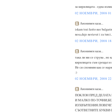
за кирилицата - една изли
02 НОЕМВРИ, 2008 01
Анонимен каза...
iskam tozi koito nee balgarin
nesa,daje nestavat i za turci.
02 НОЕМВРИ, 2008 18
Анонимен каза...
така ли ми се струва , но 
кирилицата съм срещал и в
Не си спомням как се нарич
:)
02 НОЕМВРИ, 2008 22
Анонимен каза...
ПОКЛОН ПРЕД ДЕЛАТА 
И МАЛКО ПО-ТОЧНИ,Б
ИЗХВЪРЛЕНИЯ.ПОВЕЧЕТ
СЪОТВЕТНИТЕ БУКВИ ОТ