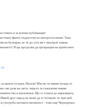
за темата и за всички публикации!
вестните факти, поднесени по интересен начин. Това
и на българка, не че до сега ми е липсвало такова.
лжението! И ще продължа да препращам на приятелите
:30
за цялата ти идея, Натали! Мисля, че имаме нужда от
во сме дали на света, защото за съжаление имаме
онничество и нихилизъм. Що се отнася до кирилицата,
! Никой друг народ не може да се похвали, че знае кой
л в употреба неговата писменост - това още Черноризец