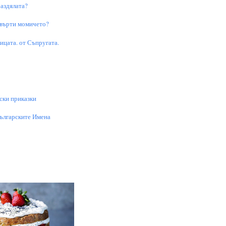
аздялата?
 върти момичето?
цата. от Съпругата.
ски приказки
Българските Имена