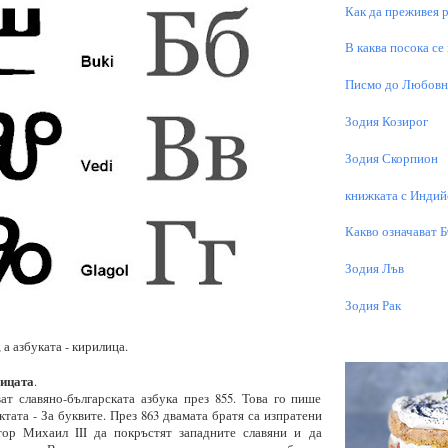
Как да преживея р
В каква посока се
Писмо до Любовни
Зодия Козирог
Зодия Скорпион
книжката с Индий
Какво означават 
Зодия Лъв
Зодия Рак
 а азбуката - кирилица.
лицата
.
т славяно-българската азбука през 855. Това го пише
тата - За буквите. През 863 двамата братя са изпратени
тор Михаил III да покръстят западните славяни и да