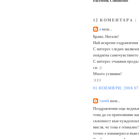
Facebook Comments
12 КОМЕНТАРA :
а
каза...
Браво, Натали!
Най-искрени оздравления 
С интерес следих малкоиз
повдигна самочувствието м
С интерес очаквам продъ
си. ;)
Много усмивки!
:):):)
01 НОЕМВРИ, 2008 07
varnik
каза...
Поздравления още веднъж 
това да си припомняме как
склонност към чуждопокл
мисля, че това е гениално
точно е изнамерил и въве