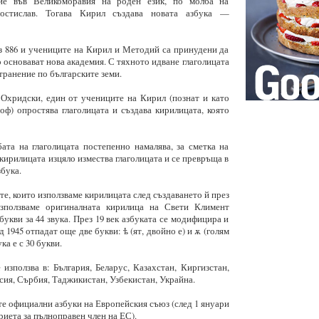
ние във Великоморавия на роден език, по молба на
Ростислав. Тогава Кирил създава новата азбука —
з 886 и учениците на Кирил и Методий са принудени да
о основават нова академия. С тяхното идване глаголицата
ранение по българските земи.
 Охридски, един от учениците на Кирил (познат и като
ф) опростява глаголицата и създава кирилицата, която
ата на глаголицата постепенно намалява, за сметка на
 кирилицата изцяло измества глаголицата и се превръща в
бука.
те, които използваме кирилицата след създаването й през
зползваме оригиналната кирилица на Свети Климент
укви за 44 звука. През 19 век азбуката се модифицира и
д 1945 отпадат още две букви: ѣ (ят, двойно е) и ѫ (голям
ка е с 30 букви.
използва в: България, Беларус, Казахстан, Киргизстан,
ия, Сърбия, Таджикистан, Узбекистан, Украйна.
те официални азбуки на Европейския съюз (след 1 януари
приета за пълноправен член на ЕС).