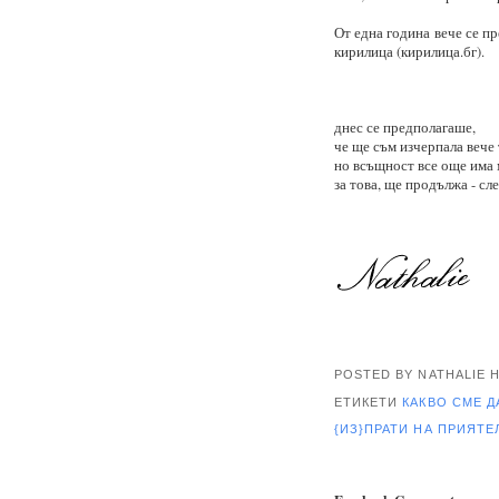
От една година вече се п
кирилица (кирилица.бг).
днес се предполагаше,
че ще съм изчерпала вече
но всъщност все още има 
за това, ще продължа - сле
POSTED BY NATHALIE
ЕТИКЕТИ
КАКВО СМЕ Д
{ИЗ}ПРАТИ НА ПРИЯТ