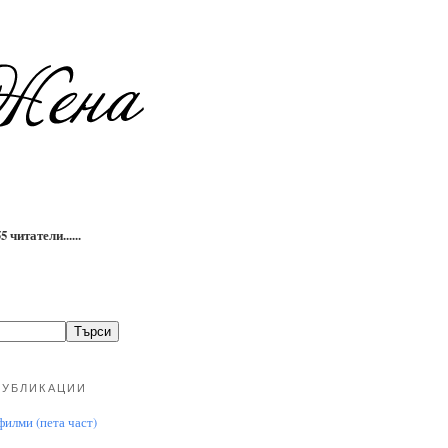
 читатели......
ПУБЛИКАЦИИ
илми (пета част)