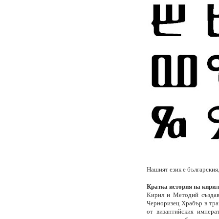
Нашият език е българския,
Кратка история на кири
Кирил и Методий създава
Черноризец Храбър в трак
от византийския импера