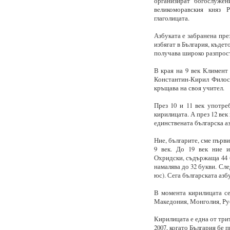
организират богослуже
великоморавския княз 
глаголицата.
Азбуката е забранена пре
избягат в България, къдет
получава широко разпрост
В края на 9 век Климент
Константин-Кирил Филосо
кръщава на своя учител.
През 10 и 11 век употреб
кирилицата. А през 12 век
единствената българска аз
Ние, българите, сме първи
9 век. До 19 век ние и
Охридски, съдържаща 44 б
намалява до 32 букви. Сле
юс). Сега българската азбу
В момента кирилицата се 
Македония, Монголия, Рус
Кирилицата е една от три
2007, когато България бе 