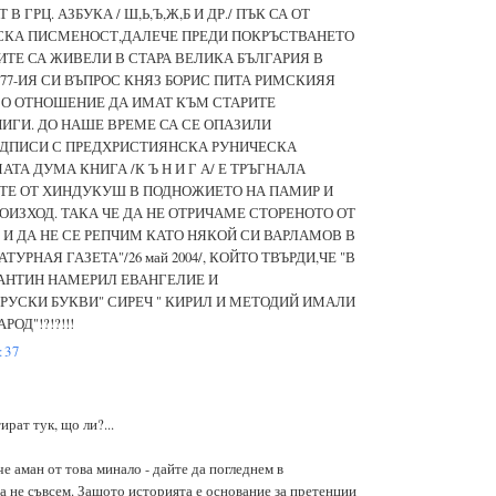
В ГРЦ. АЗБУКА / Ш,Ь,Ъ,Ж,Б И ДР./ ПЪК СА ОТ
СКА ПИСМЕНОСТ,ДАЛЕЧЕ ПРЕДИ ПОКРЪСТВАНЕТО
ИТЕ СА ЖИВЕЛИ В СТАРА ВЕЛИКА БЪЛГАРИЯ В
 77-ИЯ СИ ВЪПРОС КНЯЗ БОРИС ПИТА РИМСКИЯЯ
ВО ОТНОШЕНИЕ ДА ИМАТ КЪМ СТАРИТЕ
ИГИ. ДО НАШЕ ВРЕМЕ СА СЕ ОПАЗИЛИ
ДПИСИ С ПРЕДХРИСТИЯНСКА РУНИЧЕСКА
ТА ДУМА КНИГА /К Ъ Н И Г А/ Е ТРЪГНАЛА
ИТЕ ОТ ХИНДУКУШ В ПОДНОЖИЕТО НА ПАМИР И
ИЗХОД. ТАКА ЧЕ ДА НЕ ОТРИЧАМЕ СТОРЕНОТО ОТ
 И ДА НЕ СЕ РЕПЧИМ КАТО НЯКОЙ СИ ВАРЛАМОВ В
УРНАЯ ГАЗЕТА"/26 май 2004/, КОЙТО ТВЪРДИ,ЧЕ "В
АНТИН НАМЕРИЛ ЕВАНГЕЛИЕ И
РУСКИ БУКВИ" СИРЕЧ " КИРИЛ И МЕТОДИЙ ИМАЛИ
ОД"!?!?!!!
:37
ират тук, що ли?...
е аман от това минало - дайте да погледнем в
а не съвсем. Защото историята е основание за претенции