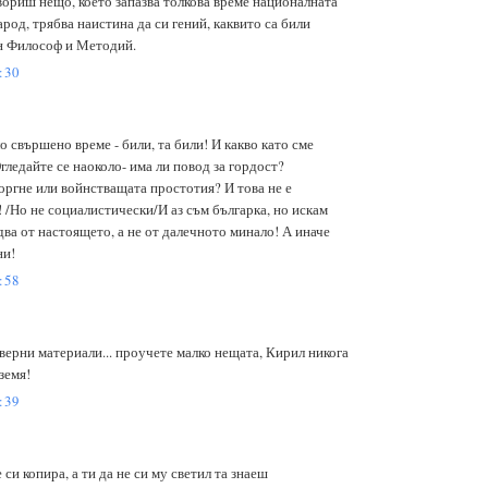
вориш нещо, което запазва толкова време националната
род, трябва наистина да си гений, каквито са били
н Философ и Методий.
:30
 свършено време - били, та били! И какво като сме
Огледайте се наоколо- има ли повод за гордост?
оргне или войнстващата простотия? И това не е
Но не социалистически/И аз съм българка, но искам
два от настоящето, а не от далечното минало! А иначе
и!
:58
верни материали... проучете малко нещата, Кирил никога
земя!
:39
е си копира, а ти да не си му светил та знаеш