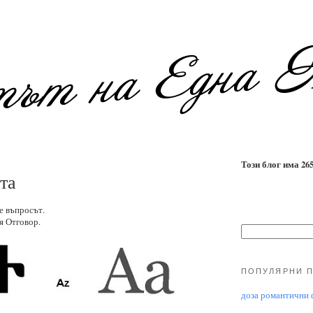
Този блог има 2655
та
е въпросът.
я Отговор.
ПОПУЛЯРНИ 
доза романтични ф