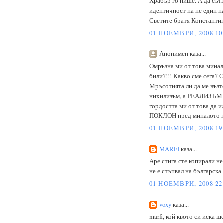
Храбър го пише. А да сът
идентичност на не един на
Светите братя Константи
01 НОЕМВРИ, 2008 10
Анонимен каза...
Омръзна ми от това минало
били?!!! Какво сме сега? 
Мръсотията ли да ме възт
нихилизъм, а РЕАЛИЗЪМ! /
гордостта ми от това да и
ПОКЛОН пред миналото н
01 НОЕМВРИ, 2008 19
MARFI
каза...
Аре стига сте копирали не
не е стъпвал на българска 
01 НОЕМВРИ, 2008 22
voxy
каза...
marfi, кой квото си иска ш