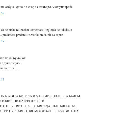
шна азбука, дано по-скоро е изхвърлим от употреба
:52
 da ne pishe izlizashni komentari i izglejda 4e tuk dosta
....pro4istete predatelite,vsi4ki predateli na sapun
:19
като че ли букви от
 други азбуки .
аше това ....
:11
НА БРАТЯТА КИРИЛА И МЕТОДИЯ , НО НЕКА БЪДЕМ
ЕЗ ИЗЛИШНИ ПАТРИОТАРСКИ
О ОТ БУКВИТЕ НА К. СЪВПАДАТ НАПЪЛНО СЪС
 ГРЦ. УСТАВНО ПИСМО ОТ 8-9 ВЕК. БУКВИТЕ НА