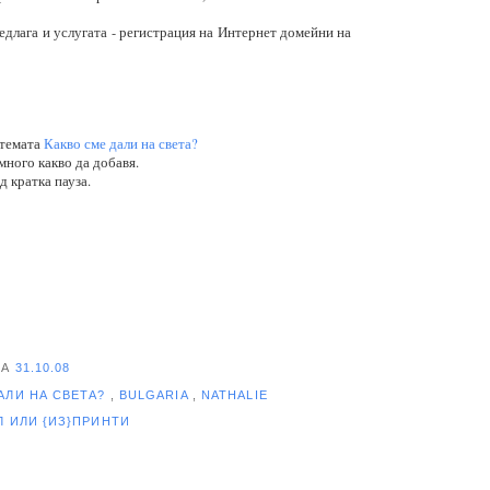
редлага и услугата - регистрация на Интернет домейни на
 темата
Какво сме дали на света?
много какво да добавя.
д кратка пауза.
НА
31.10.08
АЛИ НА СВЕТА?
,
BULGARIA
,
NATHALIE
ЕЛ
ИЛИ {ИЗ}ПРИНТИ