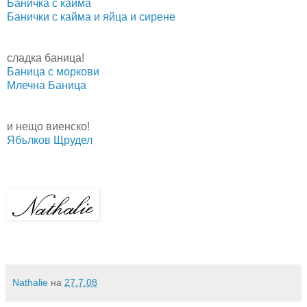
Баничка с кайма
Банички с кайма и яйца и сирене
сладка баница!
Баница с моркови
Млечна Баница
и нещо виенско!
Ябълков Щрудел
Nathalie
на
27.7.08