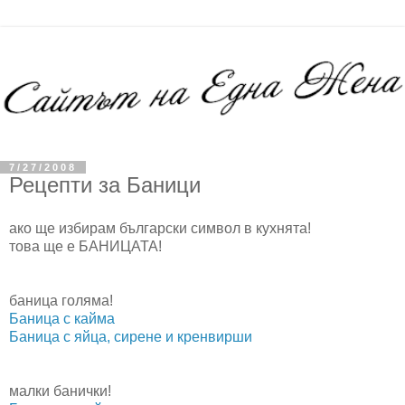
7/27/2008
Рецепти за Баници
ако ще избирам български символ в кухнята!
това ще е БАНИЦАТА!
баница голяма!
Баница с кайма
Баница с яйца, сирене и кренвирши
малки банички!